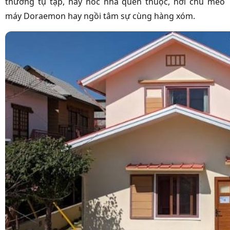
thường tụ tập, hay nóc nhà quen thuộc, nơi chú mèo
máy Doraemon hay ngồi tâm sự cùng hàng xóm.