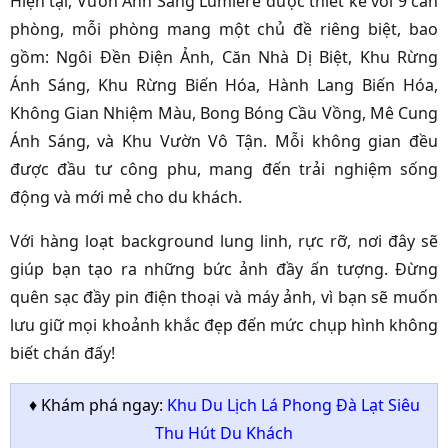
Hiện tại, Vườn Ánh Sáng Lumiere được thiết kế với 9 căn
phòng, mỗi phòng mang một chủ đề riêng biệt, bao
gồm: Ngôi Đền Điện Ảnh, Căn Nhà Dị Biệt, Khu Rừng
Ánh Sáng, Khu Rừng Biến Hóa, Hành Lang Biến Hóa,
Không Gian Nhiệm Màu, Bong Bóng Cầu Vồng, Mê Cung
Ánh Sáng, và Khu Vườn Vô Tận. Mỗi không gian đều
được đầu tư công phu, mang đến trải nghiệm sống
động và mới mẻ cho du khách.
Với hàng loạt background lung linh, rực rỡ, nơi đây sẽ
giúp bạn tạo ra những bức ảnh đầy ấn tượng. Đừng
quên sạc đầy pin điện thoại và máy ảnh, vì bạn sẽ muốn
lưu giữ mọi khoảnh khắc đẹp đến mức chụp hình không
biết chán đấy!
♦ Khám phá ngay:
Khu Du Lịch Lá Phong Đà Lạt Siêu
Thu Hút Du Khách