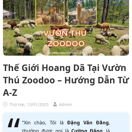
Thế Giới Hoang Dã Tại Vườn
Thú Zoodoo – Hướng Dẫn Từ
A-Z
Thứ Hai, 13/01/2025
Admin
“Xin chào, Tôi là
Đặng Văn Đẳng
,
thường được gọi là
Cường Đặng
, là