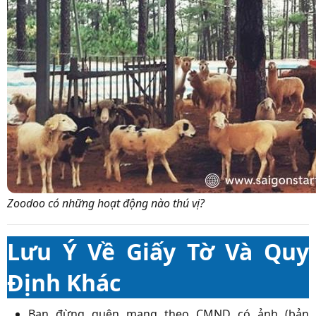
Zoodoo có những hoạt động nào thú vị?
Lưu Ý Về Giấy Tờ Và Quy
Định Khác
Bạn đừng quên mang theo CMND có ảnh (bản