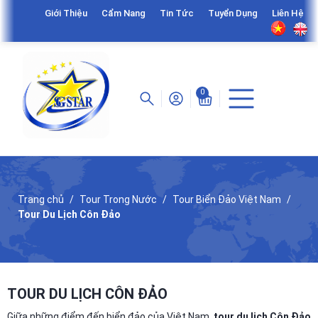
Giới Thiệu
Cẩm Nang
Tin Tức
Tuyển Dụng
Liên Hệ
0
Trang chủ
Tour Trong Nước
Tour Biển Đảo Việt Nam
Tour Du Lịch Côn Đảo
TOUR DU LỊCH CÔN ĐẢO
Giữa những điểm đến biển đảo của Việt Nam,
tour du lịch Côn Đảo