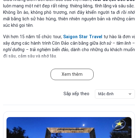
luôn mang một nét đẹp rất riêng: thiêng liêng, tĩnh lặng và sâu sắc.
Không ồn ào, không phô trương, nơi đây khiến người ta
đi rồi nhớ
mãi
bằng lịch sử hào hùng, thiên nhiên nguyên bản và những cảm
xúc khó gọi tên.
Với hơn 15 năm tổ chức tour,
Saigon Star Travel
tự hào là đơn vị
xây dựng các hành trình Côn Đảo cân bằng giữa
lịch sử – tâm linh –
nghỉ dưỡng – trải nghiệm biển đảo
, dành cho những du khách muốn
đi sâu, cảm sâu và nhớ lâu
.
Nếu bạn cần một lịch trình trọn vẹn nhất, nhiều du khách lựa
chọn
Tour Côn Đảo 3 ngày 2 đêm
đủ để thấm lịch sử, chạm thiên
Xem thêm
nhiên và thư giãn trước khi trở về nhịp sống thường nhật.
Sắp xếp theo
Mặc định
TẠI SAO TOUR CÔN ĐẢO LẠI ĐẶC BIỆT ĐẾN VẬY?
VẺ ĐẸP HOANG SƠ HIẾM HOI NƠI NÀO CÒN GIỮ ĐƯỢC
Biển Côn Đảo trong vắt đến mức bạn có thể nhìn thấy từng luồng
cá bơi dưới mặt nước. Những bãi biển như
Đầm Trầu, Lò Vôi, Bãi
Nhát, An Hải
đẹp tự nhiên, không ồn ào dịch vụ, không khói bụi – chỉ
có mây, biển, gió và sự bình yên.