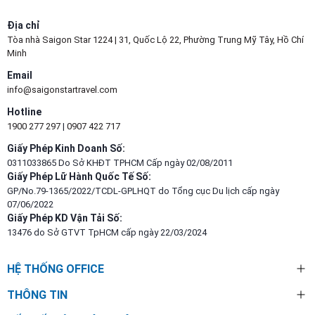
Địa chỉ
ĐẶT TOUR CÔN ĐẢO CÙNG SAIGON STAR TRAVEL
Tòa nhà Saigon Star 1224 | 31, Quốc Lộ 22, Phường Trung Mỹ Tây, Hồ Chí
Minh
Hành trình được thiết kế trọn gói:
Email
Vé máy bay khứ hồi
info@saigonstartravel.com
Khách sạn tiêu chuẩn 3-4 sao
Xe và HDV địa phương chuyên nghiệp
Hotline
Lịch trình cân bằng giữa lịch sử – thiên nhiên – nghỉ dưỡng
1900 277 297
|
0907 422 717
Không dừng shopping, không phát sinh chi phí ẩn
Giấy Phép Kinh Doanh Số:
👉 Chỉ việc lên đường và tận hưởng.
0311033865 Do Sở KHĐT TPHCM Cấp ngày 02/08/2011
Giấy Phép Lữ Hành Quốc Tế Số:
GP/No.79-1365/2022/TCDL-GPLHQT do Tổng cục Du lịch cấp ngày
07/06/2022
Giấy Phép KD Vận Tải Số:
13476 do Sở GTVT TpHCM cấp ngày 22/03/2024
HỆ THỐNG OFFICE
THÔNG TIN