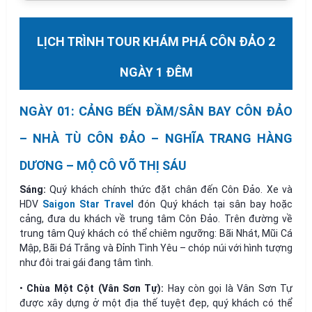
LỊCH TRÌNH TOUR KHÁM PHÁ CÔN ĐẢO 2
NGÀY 1 ĐÊM
NGÀY 01: CẢNG BẾN ĐẦM/SÂN BAY CÔN ĐẢO
– NHÀ TÙ CÔN ĐẢO – NGHĨA TRANG HÀNG
DƯƠNG – MỘ CÔ VÕ THỊ SÁU
Sáng:
Quý khách chính thức đặt chân đến Côn Đảo. Xe và
HDV
Saigon Star Travel
đón Quý khách tại sân bay hoặc
cảng, đưa du khách về trung tâm Côn Đảo. Trên đường về
trung tâm Quý khách có thể chiêm ngưỡng: Bãi Nhát, Mũi Cá
Mập, Bãi Đá Trắng và Đỉnh Tình Yêu – chóp núi với hình tượng
như đôi trai gái đang tâm tình.
•
Chùa Một Cột (Vân Sơn Tự):
Hay còn gọi là Vân Sơn Tự
được xây dựng ở một địa thế tuyệt đẹp, quý khách có thể