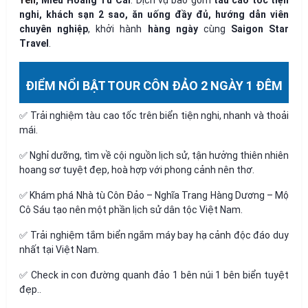
nghi, khách sạn 2 sao, ăn uống đầy đủ, hướng dẫn viên
chuyên nghiệp
, khởi hành
hàng ngày
cùng
Saigon Star
Travel
.
ĐIỂM NỔI BẬT TOUR CÔN ĐẢO 2 NGÀY 1 ĐÊM
✅ Trải nghiệm tàu cao tốc trên biển tiện nghi, nhanh và thoải
mái.
✅ Nghỉ dưỡng, tìm về cội nguồn lịch sử, tận hưởng thiên nhiên
hoang sơ tuyệt đẹp, hoà hợp với phong cảnh nên thơ.
✅ Khám phá Nhà tù Côn Đảo – Nghĩa Trang Hàng Dương – Mộ
Cô Sáu tạo nên một phần lịch sử dân tộc Việt Nam.
✅ Trải nghiệm tắm biển ngắm máy bay hạ cảnh độc đáo duy
nhất tại Việt Nam.
✅ Check in con đường quanh đảo 1 bên núi 1 bên biển tuyệt
đẹp..