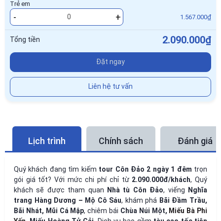
Trẻ em
-
+
1.567.000₫
2.090.000₫
Tổng tiền
Đặt ngay
Liên hệ tư vấn
Lịch trình
Chính sách
Đánh giá
Quý khách đang tìm kiếm
tour Côn Đảo 2 ngày 1 đêm
trọn
gói giá tốt? Với mức chi phí chỉ từ
2.090.000đ/khách
, Quý
khách sẽ được tham quan
Nhà tù Côn Đảo
, viếng
Nghĩa
trang Hàng Dương – Mộ Cô Sáu
, khám phá
Bãi Đầm Trầu,
Bãi Nhát, Mũi Cá Mập
, chiêm bái
Chùa Núi Một,
Miếu Bà Phi
Yến
, Miếu Hoàng Tử Cải
. Dịch vụ bao gồm
tàu cao tốc tiện