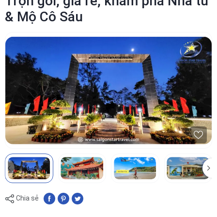
Trọn gói, giá rẻ, khám phá Nhà tù
& Mộ Cô Sáu
Chia sẻ