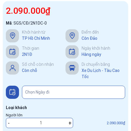
2.090.000₫
Mã
:
SGS/CĐ/2N1DC-0
Khởi hành từ
Điểm đến
TP Hồ Chí Minh
Côn Đảo
Thời gian
Ngày khởi hành
2N1Đ
Hàng ngày
Số chỗ còn nhận
Di chuyển bằng
Còn chỗ
Xe Du Lịch - Tàu Cao
Tốc
Loại khách
Người lớn
-
+
2.090.000₫