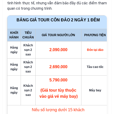
tình hình thực tế, nhưng vẫn đảm bảo đầy đủ các điểm tham
quan có trong chương trình.
BẢNG GIÁ TOUR CÔN ĐẢO 2 NGÀY 1 ĐÊM
KHỞI
TIÊU
GIÁ TOUR NGƯỜI LỚN
PHƯƠNG TIỆN
HÀNH
CHUẨN
Khách
Hàng
2.090.000
sạn 2
Đón tại đảo
ngày
sao
Khách
Hàng
2.690.000
sạn 2
Tàu cao tốc
ngày
sao
5.790.000
Khách
Hàng
(Giá tour tùy thuộc
sạn 2
Máy bay
ngày
sao
vào giá vé máy bay)
Nếu số lượng dưới 15 khách