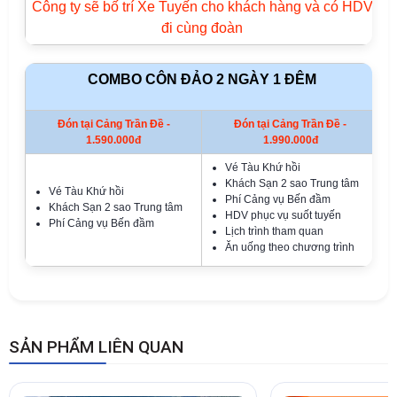
Công ty sẽ bố trí Xe Tuyến cho khách hàng và có HDV
đi cùng đoàn
COMBO CÔN ĐẢO 2 NGÀY 1 ĐÊM
Đón tại Cảng Trần Đề -
Đón tại Cảng Trần Đề -
1.590.000đ
1.990.000đ
Vé Tàu Khứ hồi
Khách Sạn 2 sao Trung tâm
Vé Tàu Khứ hồi
Phí Cảng vụ Bến đầm
Khách Sạn 2 sao Trung tâm
HDV phục vụ suốt tuyến
Phí Cảng vụ Bến đầm
Lịch trình tham quan
Ăn uống theo chương trình
SẢN PHẨM LIÊN QUAN