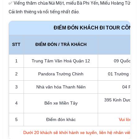
✅ Viếng thăm chùa Núi Một, miếu Bà Phi Yến, Miếu Hoàng Tử
Cải linh thiêng và nổi tiếng nhất đảo.
ĐIỂM ĐÓN KHÁCH ĐI TOUR CÔN Đ
STT
ĐIỂM ĐÓN / TRẢ KHÁCH
1
Trung Tâm Văn Hoá Quận 12
09 Quốc lộ 
2
Pandora Trường Chinh
01 Trường Chin
3
Nhà văn hóa Thanh Niên
04 Phạm
395 Kinh Dương 
4
Bến xe Miền Tây
5
Điểm đón khác
Vui lòng L
Dưới 20 khách sẽ khởi hành xe tuyến, liên hệ nhân viên tư