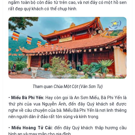
ngắm toàn bộ côn đảo từ trên cao, và nơi đây có một hồ sen
rất đẹp quý khách có thể chụp hình.
Tham quan Chùa Một Cột (Vân Sơn Tự)
•
Miếu Bà Phi Yến:
Hay còn gọi là An Sơn Miếu, Bà Phi Yến là
thứ phi của vua Nguyễn Ánh, đến đây Quý khách sẽ được
nghe về câu chuyện của bà. Miếu Bà Phi Yến là nơi linh thiêng
nên người dân ở đảo rất tôn sùng và kính trọng.
•
Miếu Hoàng Tử Cải:
đến đây Quý khách thắp hương cầu
bình an và may mắn cho gia đình.