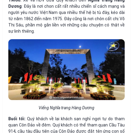
19h00:
Xe và HDV đưa Quý khách đến
Nghĩa trang Hàng
Dương
: Đây là nơi chon cất rất nhiều chiến sĩ cách mạng và
người yêu nước Việt Nam qua nhiều thế hệ bị tù đày, kéo dài
từ năm 1862 đến năm 1975. Đây cũng là nơi chôn cất chị Võ
Thị Sáu, phần mộ gắn liền với những câu chuyện có thật về
sự linh thiêng.
Viếng Nghĩa trang Hàng Dương
Buổi tối:
Quý khách về lại khách sạn nghỉ ngơi tự do tham
quan Côn Đảo về đêm. Quý khách có thể tham quan Cầu Tàu
914, cầu tàu đầu tiên của Côn Đảo được đặt tên ứng con số