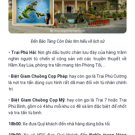
Đến Bảo Tàng Côn Đảo tìm hiểu về lịch sử
•
Trại Phú Hải:
Nơi ghi dấu bước chân lưu đày của hàng trăm
nghìn người tù chiến sĩ cộng sản với các truyền thuyết về
Hầm Xay Lúa, phòng tra tấn mang tên Phòng Tối, …
•
Biệt Giam Chuồng Cọp Pháp:
hay còn gọi là Trại Phú Cường
là nơi tra tấn dùng cực hình rất dã man đối với tù nhân chính
trị.
•
Biệt Giam Chuồng Cọp Mỹ:
hay còn gọi là Trại 7 hoặc Trại
Phú Bình, gồm có 4 khu mỗi khu có 48 xà lim đặc biệt để nhốt
và tra tấn tù binh.
18h00:
Xe đưa Quý khách đến nhà hàng dùng bữa tối.