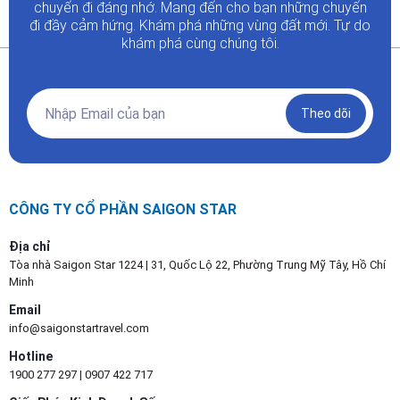
chuyến đi đáng nhớ. Mang đến cho bạn những chuyến
đi đầy
cảm hứng. Khám phá những vùng đất mới. Tự do
khám phá cùng chúng tôi.
Theo dõi
CÔNG TY CỔ PHẦN SAIGON STAR
Địa chỉ
Tòa nhà Saigon Star 1224 | 31, Quốc Lộ 22, Phường Trung Mỹ Tây, Hồ Chí
Minh
Email
info@saigonstartravel.com
Hotline
1900 277 297
|
0907 422 717