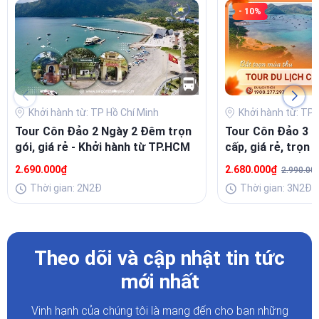
- 10%
Khởi hành từ: TP Hồ Chí Minh
Khởi hành từ: TP 
Tour Côn Đảo 2 Ngày 2 Đêm trọn
Tour Côn Đảo 3 
gói, giá rẻ - Khởi hành từ TP.HCM
cấp, giá rẻ, trọn 
hàng tuần
2.690.000₫
2.680.000₫
2.990.00
Thời gian: 2N2Đ
Thời gian: 3N2Đ
Theo dõi và cập nhật tin tức
mới nhất
Vinh hạnh của chúng tôi là mang đến cho bạn những