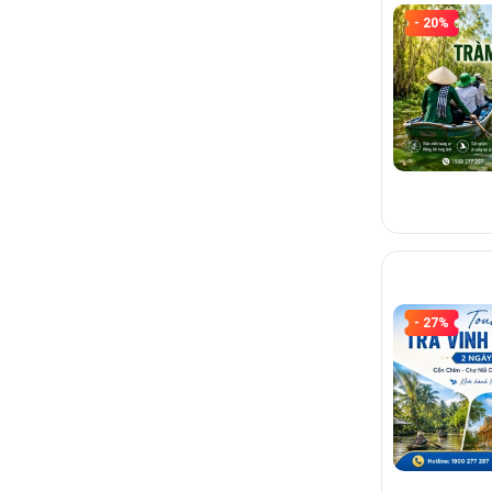
- 20%
Ngủ đêm và n
Không phải ch
nghiệm thoải 
Cân bằng th
Phù hợp gia đ
chuyển vừa p
CÁCH CHỌN
- 27%
Gia đình có 
Ưu tiên tuyến 
đổi điểm quá 
Khách lẻ gh