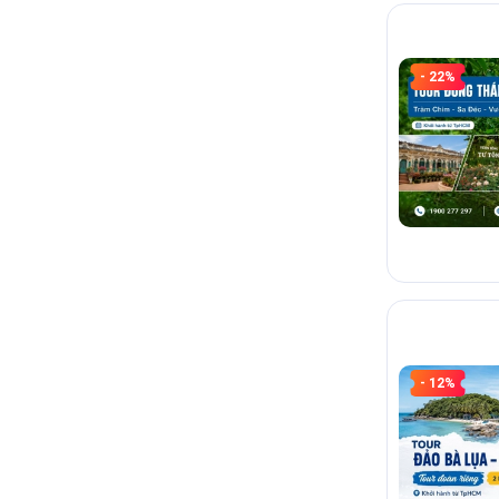
Tour ghép 
- 22%
Tôi nên xe
TƯ VẤN NH
Quý khách vui
và thời gian 
HOTLINE
1
- 12%