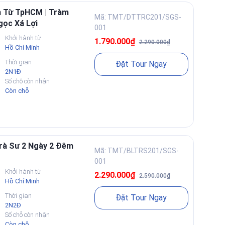
m Từ TpHCM | Tràm
Mã: TMT/DTTRC201/SGS-
gọc Xá Lợi
001
Khởi hành từ
1.790.000₫
2.290.000₫
Hồ Chí Minh
Thời gian
Đặt Tour Ngay
2N1Đ
Số chỗ còn nhận
Còn chỗ
igon Star Travel sẽ gợi ý nhanh theo số người, nhóm tuổi
rà Sư 2 Ngày 2 Đêm
Mã: TMT/BLTRS201/SGS-
001
Khởi hành từ
2.290.000₫
2.590.000₫
Hồ Chí Minh
Thời gian
Đặt Tour Ngay
2N2Đ
Số chỗ còn nhận
Còn chỗ