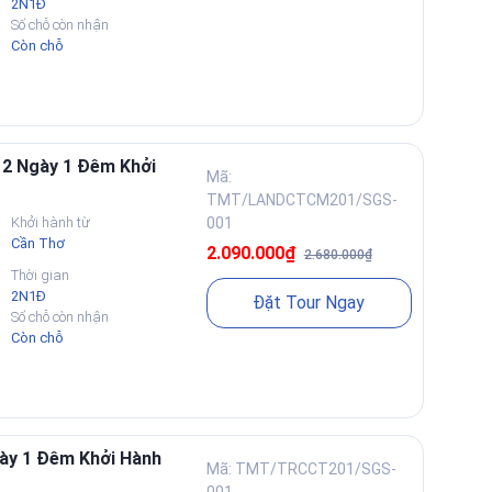
2N1Đ
Số chỗ còn nhận
Còn chỗ
 2 Ngày 1 Đêm Khởi
Mã:
TMT/LANDCTCM201/SGS-
Khởi hành từ
001
Cần Thơ
2.090.000₫
2.680.000₫
trung tâm nếu đi cùng người lớn tuổi.
Thời gian
hu cầu thực tế.
2N1Đ
Đặt Tour Ngay
Số chỗ còn nhận
Còn chỗ
hiệm, điểm đón thường áp dụng và lưu ý chuẩn bị. Lịch trình
h trùng lặp nội dung.
ày 1 Đêm Khởi Hành
Mã: TMT/TRCCT201/SGS-
001