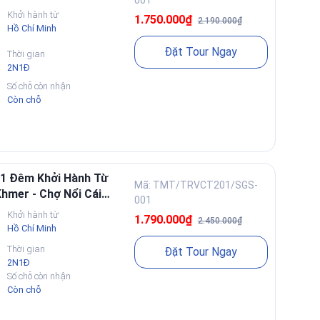
Khởi hành từ
g sớm là thời điểm đáng giá
1.750.000₫
2.190.000₫
Hồ Chí Minh
ơng trình tập trung trải nghiệm sáng sớm để cảm nhận
Đặt Tour Ngay
 sông nước đặc trưng.
Thời gian
2N1Đ
Số chỗ còn nhận
Còn chỗ
và không khí địa phương
ó bữa ăn theo thực đơn địa phương, phù hợp khách muốn
ức đúng phong vị.
 1 Đêm Khởi Hành Từ
Mã: TMT/TRVCT201/SGS-
hmer - Chợ Nổi Cái
001
Khởi hành từ
1.790.000₫
2.450.000₫
 hoặc cặp đôi
Hồ Chí Minh
our có trải nghiệm đa dạng trong 2 ngày và không gian
Thời gian
Đặt Tour Ngay
 đẹp theo mùa.
2N1Đ
Số chỗ còn nhận
Còn chỗ
g ty