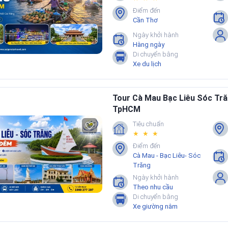
hống nắng, kính râm; chuẩn bị túi chống nước cho điện thoại khi đi th
Điểm đến
Cần Thơ
 xe, chuẩn bị thuốc cá nhân theo thói quen sử dụng.
Ngày khởi hành
ẻ nhỏ: mang thêm nước, khăn giấy, vật dụng cần thiết.
Hàng ngày
Di chuyển bằng
Xe du lịch
THƯỜNG GẶP
Tour Cà Mau Bạc Liêu Sóc Tr
y 1 đêm phù hợp với những ai?
TpHCM
Tiêu chuẩn
ur trước bao lâu để dễ có chỗ cuối tuần?
★ ★ ★
Điểm đến
Cà Mau - Bạc Liêu- Sóc
1 đêm nên mang hành lý như thế nào cho gọn?
Trăng
Ngày khởi hành
ười lớn tuổi cần lưu ý gì để ít mệt?
Theo nhu cầu
Di chuyển bằng
Xe giường nằm
 lưu trú thường ở khu vực nào?