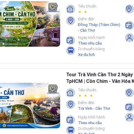
Tiêu chuẩn
hịp đi thư thả
Buổi sán
★ ★
ạy “đi cho kịp về”, phù hợp Quý khách muốn trải
Nhiều chư
Điểm đến
mái trong cuối tuần.
nhịp sống
Đồng Tháp (Tràm Chim)
- Cần Thơ
Ngày khởi hành
am quan và nghỉ ngơi
Ẩm thực 
Theo nhu cầu
Di chuyển bằng
ình có trẻ nhỏ hoặc người lớn tuổi khi cần nhịp di
Thường c
Xe du lịch
hải.
thưởng th
Tour Trà Vinh Cần Thơ 2 Ngày
 TOUR 2 NGÀY 1 ĐÊM CHO DỄ CHỐT
TpHCM | Cồn Chim - Văn Hóa K
Răng
Tiêu chuẩn
trẻ nhỏ hoặc người lớn tuổi
Nhóm bạn
★ ★ ★
dễ đi, lịch trình cân bằng, lưu trú trung tâm và hạn chế
Ưu tiên t
Điểm đến
Trà Vinh - Cần Thơ
nhiều.
chụp hình
Ngày khởi hành
Theo nhu cầu
Di chuyển bằng
ép đoàn
Đoàn côn