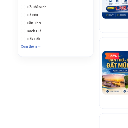
Hồ Chí Minh
Hà Nội
Cần Thơ
Rạch Giá
Đắk Lắk
TÓM TẮT N
Xem thêm
Phù hợp:
- 22%
Điểm khác
Ưu tiên k
Hành độn
VAI TRÒ T
Trang này là da
chi tiết, giờ gi
ĐIỂM NHẤN