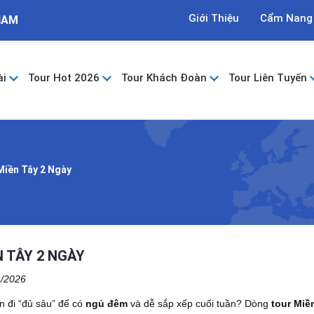
Giới Thiệu
Cẩm Nang
NAM
ài
Tour Hot 2026
Tour Khách Đoàn
Tour Liên Tuyến
Miền Tây 2 Ngày
 TÂY 2 NGÀY
1/2026
 đi “đủ sâu” để có
ngủ đêm
và dễ sắp xếp cuối tuần? Dòng
tour Miề