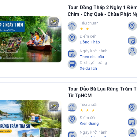
Tour Đồng Tháp 2 Ngày 1 Đê
đoàn và tour riêng khác nhau ở điểm nào?
Chim - Chợ Quê - Chùa Phật N
Tiêu chuẩn
m gì trước khi đặt tour?
★ ★
Điểm đến
Đồng Tháp
ANH VÀ CHỌN TOUR PHÙ HỢP
Ngày khởi hành
Theo nhu cầu
 lòng xem danh sách tour hiển thị bên dưới danh mục này. Nếu cần, Sa
Di chuyển bằng
rảnh để Quý khách dễ chọn.
Xe du lịch
900.277.297
|
0907422717
Tour Đảo Bà Lụa Rừng Tràm T
Từ TpHCM
Tiêu chuẩn
★ ★ ★
Điểm đến
Kiên Giang
Ngày khởi hành