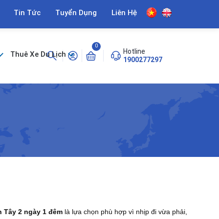
Tin Tức
Tuyển Dụng
Liên Hệ
0
Hotline
Thuê Xe Du Lịch
1900277297
n Tây 2 ngày 1 đêm
là lựa chọn phù hợp vì nhịp đi vừa phải,