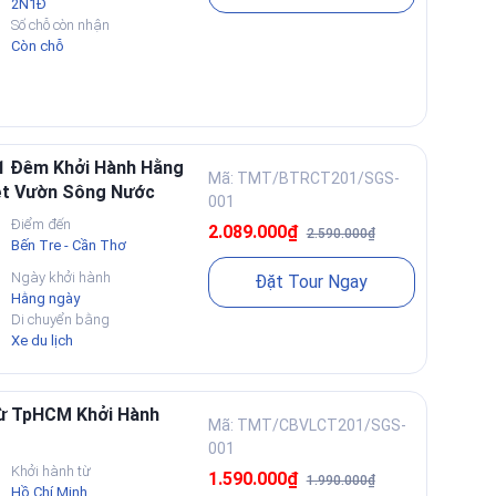
2N1Đ
Số chỗ còn nhận
Ì
Còn chỗ
t các yếu tố ảnh hưởng chi phí theo hướng minh bạch:
 1 Đêm Khởi Hành Hằng
Mã: TMT/BTRCT201/SGS-
iệt Vườn Sông Nước
001
Điểm đến
2.089.000₫
2.590.000₫
Bến Tre - Cần Thơ
Ngày khởi hành
Đặt Tour Ngay
Hằng ngày
Di chuyển bằng
Xe du lịch
Từ TpHCM Khởi Hành
Mã: TMT/CBVLCT201/SGS-
g
001
Khởi hành từ
1.590.000₫
1.990.000₫
Hồ Chí Minh