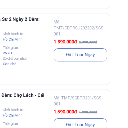
ur có nhịp đi rộng để dễ kết hợp hoạt động gắn kết và tối
í theo quy mô.
 Sư 2 Ngày 2 Đêm:
Mã:
TMT/CDTRSU202202/SGS-
Khởi hành từ
001
có thể thay đổi. Saigon Star Travel thường áp dụng theo
Hồ Chí Minh
1.890.000₫
2.390.000₫
Thời gian
2N2Đ
Đặt Tour Ngay
Số chỗ còn nhận
Còn chỗ
oạch đoàn.
i gian chờ.
 Đêm: Chợ Lách - Cái
Mã: TMT/SGBTR201/SGS-
yến tiêu biểu dưới đây. Các tour còn lại Quý khách xem ngay
001
Khởi hành từ
1.590.000₫
1.990.000₫
Hồ Chí Minh
Thời gian
Đặt Tour Ngay