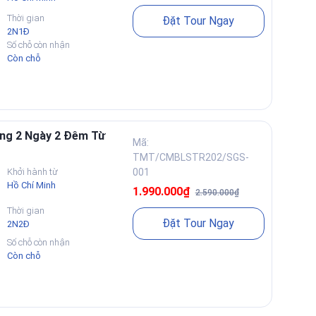
uyền.
Thời gian
Đặt Tour Ngay
2N1Đ
Số chỗ còn nhận
Còn chỗ
ăng 2 Ngày 2 Đêm Từ
Mã:
TMT/CMBLSTR202/SGS-
Khởi hành từ
001
Hồ Chí Minh
1.990.000₫
2.590.000₫
Thời gian
Đặt Tour Ngay
2N2Đ
Số chỗ còn nhận
Còn chỗ