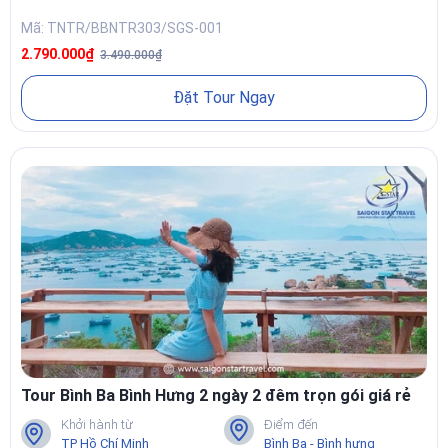
ĐẶT TOUR BÌNH BA BÌNH HƯNG Ở ĐÂU UY TÍN?
Mã: TNTR/BBNTR303/SGS-001
Với hơn
15 năm kinh nghiệm trong lĩnh vực lữ hành biển đảo
,
2.790.000₫
3.490.000₫
Saigon Star Travel
tự hào là đơn vị chuyên tổ chức
tour Bình Ba
,
tour Bình Hưng
, và
tour Bình Ba Bình Hưng
hàng đầu tại TP.HCM.
Đặt Tour Ngay
Khi đặt tour cùng Saigon Star Travel, bạn sẽ được:
Hướng dẫn viên chuyên nghiệp, nhiệt tình.
Xe đời mới, ca nô an toàn, lịch trình khoa học.
Hải sản tươi sống – chất lượng – giá tốt.
Dịch vụ tận tâm – cam kết không phát sinh chi phí.
Tour Bình Ba Bình Hưng 2 ngày 2 đêm trọn gói giá rẻ
Khởi hành từ
Điểm đến
TP Hồ Chí Minh
Bình Ba - Bình hưng