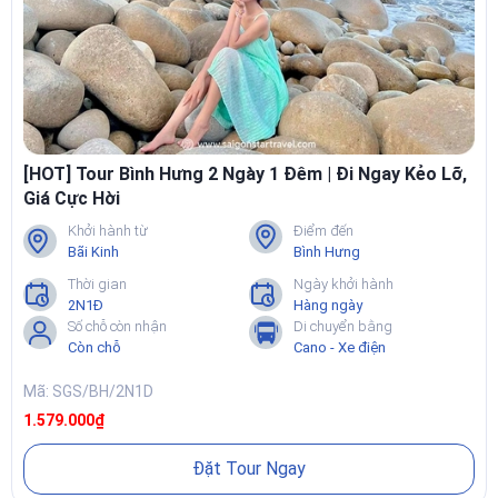
[HOT] Tour Bình Hưng 2 Ngày 1 Đêm | Đi Ngay Kẻo Lỡ,
Giá Cực Hời
Khởi hành từ
Điểm đến
Bãi Kinh
Bình Hưng
Thời gian
Ngày khởi hành
2N1Đ
Hàng ngày
Số chỗ còn nhận
Di chuyển bằng
Còn chỗ
Cano - Xe điện
Mã: SGS/BH/2N1D
1.579.000₫
Đặt Tour Ngay