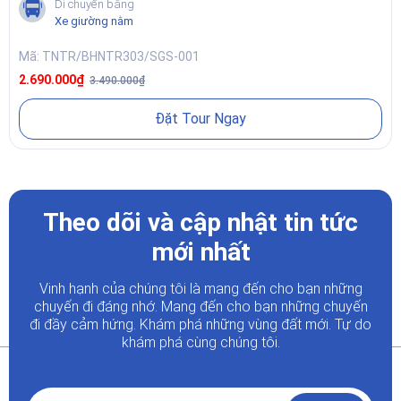
Di chuyển bằng
Xe giường nằm
Mã: TNTR/BHNTR303/SGS-001
2.690.000₫
3.490.000₫
Đặt Tour Ngay
Theo dõi và cập nhật tin tức
mới nhất
Vinh hạnh của chúng tôi là mang đến cho bạn những
chuyến đi đáng nhớ. Mang đến cho bạn những chuyến
đi đầy
cảm hứng. Khám phá những vùng đất mới. Tự do
khám phá cùng chúng tôi.