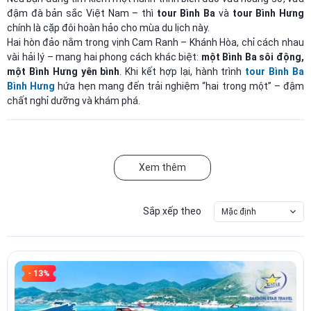
đậm đà bản sắc Việt Nam – thì
tour Bình Ba
và
tour Bình Hưng
chính là cặp đôi hoàn hảo cho mùa du lịch này.
Hai hòn đảo nằm trong vịnh Cam Ranh – Khánh Hòa, chỉ cách nhau
vài hải lý – mang hai phong cách khác biệt:
một Bình Ba sôi động,
một Bình Hưng yên bình
. Khi kết hợp lại, hành trình
tour Bình Ba
Bình Hưng
hứa hẹn mang đến trải nghiệm “hai trong một” – đậm
chất nghỉ dưỡng và khám phá.
TOUR DU LỊCH BÌNH BA – THIÊN ĐƯỜNG TÔM HÙM
GIỮA BIỂN CAM RANH
Xem thêm
Tour du lịch Bình Ba
là một trong những hành trình nổi tiếng nhất
miền Trung, được mệnh danh là
“đảo tôm hùm”
với vẻ đẹp quyến
rũ và ẩm thực đặc sắc. Nằm cách đất liền khoảng 15km, Bình Ba
Sắp xếp theo
Mặc định
chào đón du khách bằng làn nước xanh trong vắt, những bãi cát
trắng phau và không khí trong lành đến ngỡ ngàng.
- 13%