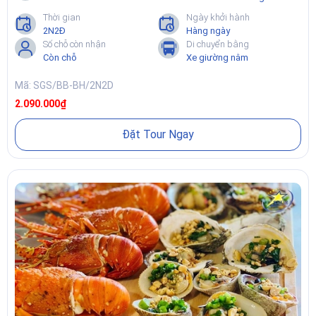
Thời gian
Ngày khởi hành
📞
Hotline/Zalo:
0907 422 717
2N2Đ
Hàng ngày
Số chỗ còn nhận
Di chuyển bằng
🌐
Website:
https://saigonstartravel.com
Còn chỗ
Xe giường nằm
📍
Địa chỉ:
1224/31 Quốc Lộ 22, Phường Trung Mỹ Tây, Quận 12,
TP.HCM.
Mã: SGS/BB-BH/2N2D
2.090.000₫
Đặt Tour Ngay