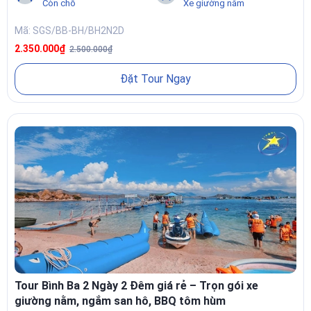
Còn chỗ
Xe giường nằm
Mã: SGS/BB-BH/BH2N2D
2.350.000₫
2.500.000₫
Đặt Tour Ngay
KHÁM PHÁ NHỮNG ĐIỂM ĐẸP Ở BÌNH HƯNG
Bãi Kinh
– bãi biển trong vắt, nơi tàu cập bến và khởi đầu hành
trình.
Bãi Nước Ngọt
,
Bãi Cây Me
– hai bãi tắm được yêu thích nhờ sự
kết hợp kỳ diệu giữa nước ngọt và nước mặn.
Hải đăng Hòn Chút
– ngọn hải đăng cổ soi sáng vùng biển Cam
Ranh, điểm ngắm bình minh tuyệt đẹp.
Hang Tình Yêu – cầu gỗ trên biển
– điểm check-in “huyền thoại”
không thể bỏ lỡ khi
du lịch Bình Hưng
.
Tour Bình Ba 2 Ngày 2 Đêm giá rẻ – Trọn gói xe
TRẢI NGHIỆM ĐÁNG NHỚ KHI THAM GIA TOUR BÌNH
giường nằm, ngắm san hô, BBQ tôm hùm
HƯNG