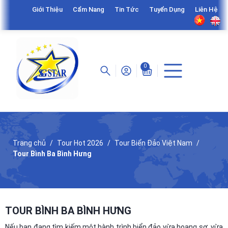
Giới Thiệu
Cẩm Nang
Tin Tức
Tuyển Dụng
Liên Hệ
0
Trang chủ
Tour Hot 2026
Tour Biển Đảo Việt Nam
Tour Bình Ba Bình Hưng
TOUR BÌNH BA BÌNH HƯNG
Nếu bạn đang tìm kiếm một hành trình biển đảo vừa hoang sơ, vừa