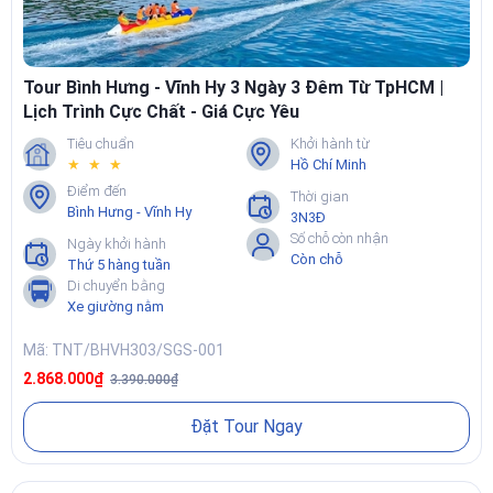
Thưởng thức hải sản tươi sống tại cả hai đảo.
Check-in cầu gỗ Bình Hưng, hải đăng Hòn Chút và Bãi Nồm Bình
Ba.
Tour Bình Hưng - Vĩnh Hy 3 Ngày 3 Đêm Từ TpHCM |
Nghỉ dưỡng, chụp ảnh, tận hưởng không gian biển đảo thanh
bình.
Lịch Trình Cực Chất - Giá Cực Yêu
Tiêu chuẩn
Khởi hành từ
➡️
Tour Bình Ba Bình Hưng 2 ngày 2 đêm từ TpHCM - Đi xe giường
★ ★ ★
Hồ Chí Minh
nằm
Điểm đến
Thời gian
Bình Hưng - Vĩnh Hy
3N3Đ
Số chỗ còn nhận
Ngày khởi hành
Còn chỗ
Thứ 5 hàng tuần
Di chuyển bằng
Xe giường nằm
Mã: TNT/BHVH303/SGS-001
2.868.000₫
3.390.000₫
Đặt Tour Ngay