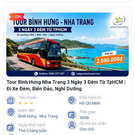
- 23%
Tour Bình Hưng Nha Trang 3 Ngày 3 Đêm Từ TpHCM |
Đi Xe Đêm, Biển Đảo, Nghỉ Dưỡng
Tiêu chuẩn
Khởi hành từ
★ ★ ★
Hồ Chí Minh
Điểm đến
Thời gian
Bình Hưng - Nha Trang
3N3Đ
Số chỗ còn nhận
Ngày khởi hành
Còn chỗ
Thứ 5 hàng tuần