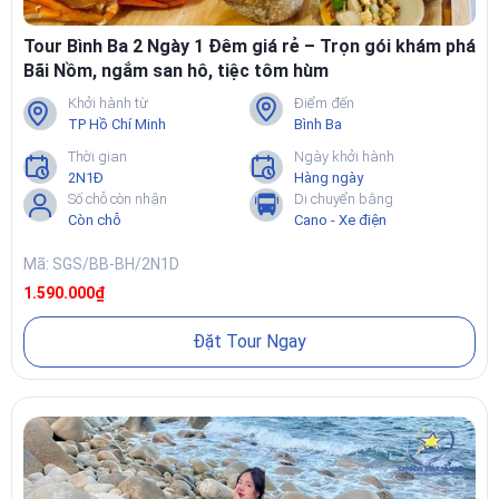
Tour Bình Ba 2 Ngày 1 Đêm giá rẻ – Trọn gói khám phá
Bãi Nồm, ngắm san hô, tiệc tôm hùm
Khởi hành từ
Điểm đến
TP Hồ Chí Minh
Bình Ba
Thời gian
Ngày khởi hành
2N1Đ
Hàng ngày
Số chỗ còn nhận
Di chuyển bằng
Còn chỗ
Cano - Xe điện
Mã: SGS/BB-BH/2N1D
1.590.000₫
Đặt Tour Ngay