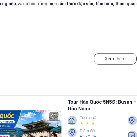
n nghiệp
, và cơ hội trải nghiệm
ẩm thực đặc sản, tắm biển, tham quan 
Xem thêm
Tour Hàn Quốc 5N5Đ: Busan –
Đảo Nami
Tiêu chuẩn
★ ★ ★
Điểm đến
Hàn Quốc