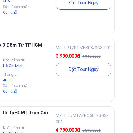
5N5Đ
Đặt Tour Ngay
Số chỗ còn nhận
Còn chỗ
ày 3 Đêm Từ TPHCM |
Mã: TPT/PTMN403/SGS-001
3.990.000₫
4.990.000₫
Khởi hành từ
Hồ Chí Minh
Đặt Tour Ngay
Thời gian
4N3Đ
Số chỗ còn nhận
Còn chỗ
 Từ TpHCM | Trọn Gói
Mã: TLT/MTAYPQ504/SGS-
001
Khởi hành từ
4.790.000₫
5.590.000₫