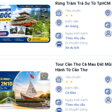
Rừng Tràm Trà Sư Từ TpHCM
Tiêu chuẩn
★ ★
Điểm đến
An Giang
Ngày khởi hành
Theo nhu cầu
Di chuyển bằng
Xe du lịch
Tour Cần Thơ Cà Mau Đất Mũi
Hành Từ Cần Thơ
Tiêu chuẩn
★ ★
Điểm đến
Cà Mau
Ngày khởi hành
Theo nhu cầu
Di chuyển bằng