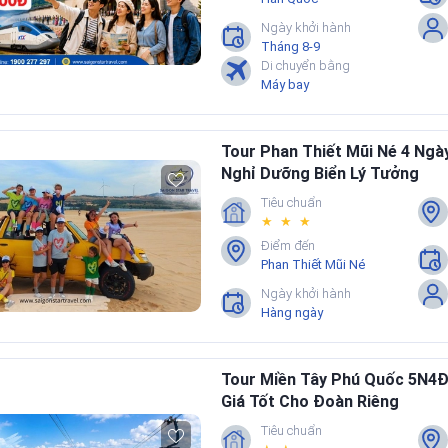
Ngày khởi hành
Tháng 8-9
Di chuyển bằng
Máy bay
Tour Phan Thiết Mũi Né 4 Ng
Nghỉ Dưỡng Biển Lý Tưởng
Tiêu chuẩn
★ ★ ★
Điểm đến
Phan Thiết Mũi Né
Ngày khởi hành
Hàng ngày
Tour Miền Tây Phú Quốc 5N4Đ
Giá Tốt Cho Đoàn Riêng
Tiêu chuẩn