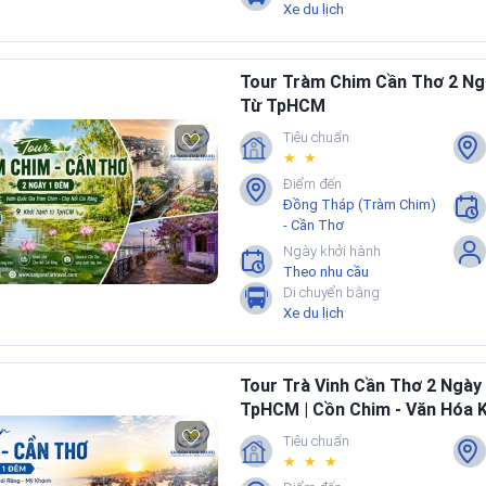
Xe du lịch
Tour Tràm Chim Cần Thơ 2 Ng
Từ TpHCM
Tiêu chuẩn
★ ★
Điểm đến
Đồng Tháp (Tràm Chim)
- Cần Thơ
Ngày khởi hành
Theo nhu cầu
Di chuyển bằng
Xe du lịch
Tour Trà Vinh Cần Thơ 2 Ngày
TpHCM | Cồn Chim - Văn Hóa K
Răng
Tiêu chuẩn
★ ★ ★