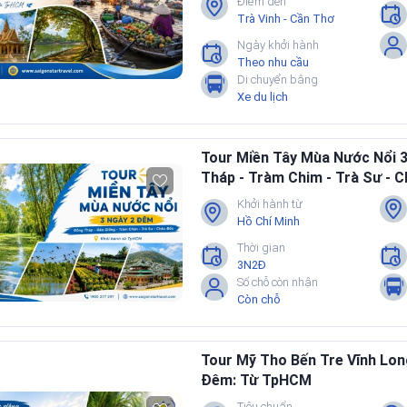
Điểm đến
Trà Vinh - Cần Thơ
Ngày khởi hành
Theo nhu cầu
Di chuyển bằng
Xe du lịch
Tour Miền Tây Mùa Nước Nổi 
Tháp - Tràm Chim - Trà Sư - 
Khởi hành từ
Hồ Chí Minh
Thời gian
3N2Đ
Số chỗ còn nhận
Còn chỗ
Tour Mỹ Tho Bến Tre Vĩnh Lon
Đêm: Từ TpHCM
Tiêu chuẩn