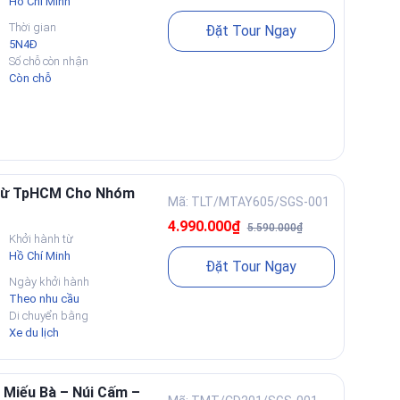
Hồ Chí Minh
Thời gian
Đặt Tour Ngay
5N4Đ
Số chỗ còn nhận
Còn chỗ
 Từ TpHCM Cho Nhóm
Mã: TLT/MTAY605/SGS-001
4.990.000₫
5.590.000₫
Khởi hành từ
Hồ Chí Minh
Đặt Tour Ngay
Ngày khởi hành
Theo nhu cầu
Di chuyển bằng
Xe du lịch
 Miếu Bà – Núi Cấm –