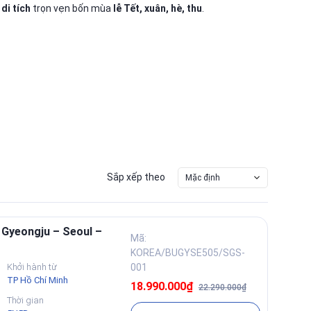
di tích
trọn vẹn bốn mùa
lễ Tết, xuân, hè, thu
.
Sắp xếp theo
Mặc định
 Gyeongju – Seoul –
Mã:
KOREA/BUGYSE505/SGS-
Khởi hành từ
001
TP Hồ Chí Minh
18.990.000₫
22.290.000₫
Thời gian