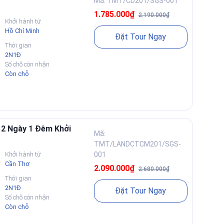
Mã: TMT/CD201/SGS-001
1.785.000₫
2.190.000₫
Khởi hành từ
Hồ Chí Minh
Đặt Tour Ngay
Thời gian
2N1Đ
Số chỗ còn nhận
Còn chỗ
 2 Ngày 1 Đêm Khởi
Mã:
TMT/LANDCTCM201/SGS-
Khởi hành từ
001
Cần Thơ
2.090.000₫
2.680.000₫
Thời gian
2N1Đ
Đặt Tour Ngay
Số chỗ còn nhận
Còn chỗ