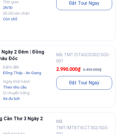
Thời gian
Đặt Tour Ngay
2N1Đ
Số chỗ còn nhận
Còn chỗ
3 Ngày 2 Đêm | Đồng
Mã: TMT/DTAGCD302/SGS-
Châu Đốc
001
Điểm đến
2.990.000₫
3.490.000₫
Đồng Tháp - An Giang
Ngày khởi hành
Đặt Tour Ngay
Theo nhu cầu
Di chuyển bằng
Xe du lịch
g Cần Thơ 3 Ngày 2
Mã:
TMT/MTBTVLCT302/SGS-
Khởi hành từ
001