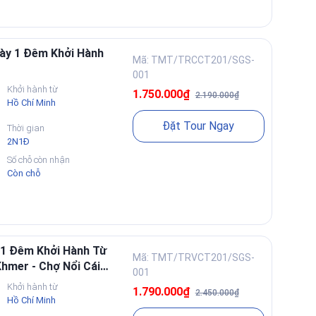
ày 1 Đêm Khởi Hành
Mã: TMT/TRCCT201/SGS-
001
Khởi hành từ
1.750.000₫
2.190.000₫
Hồ Chí Minh
Đặt Tour Ngay
Thời gian
2N1Đ
Số chỗ còn nhận
Còn chỗ
 1 Đêm Khởi Hành Từ
Mã: TMT/TRVCT201/SGS-
hmer - Chợ Nổi Cái
001
Khởi hành từ
1.790.000₫
2.450.000₫
Hồ Chí Minh