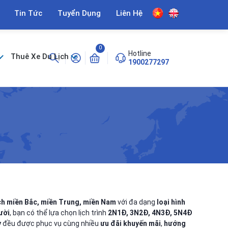
Tin Tức
Tuyển Dụng
Liên Hệ
0
Hotline
Thuê Xe Du Lịch
1900277297
ịch miền Bắc, miền Trung, miền Nam
với đa dạng
loại hình
ười
, bạn có thể lựa chọn lịch trình
2N1Đ, 3N2Đ, 4N3Đ, 5N4Đ
y
đều được phục vụ cùng nhiều
ưu đãi khuyến mãi
,
hướng