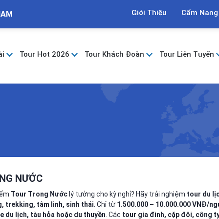
Giới Thiệu
Cẩm Nang
NAM
ài
Tour Hot 2026
Tour Khách Đoàn
Tour Liên Tuyến
NG NƯỚC
kiếm
Tour Trong Nước
lý tưởng cho kỳ nghỉ? Hãy trải nghiệm
tour du l
 trekking, tâm linh, sinh thái
. Chỉ từ
1.500.000 – 10.000.000 VNĐ/ng
e du lịch, tàu hỏa hoặc du thuyền
. Các
tour gia đình, cặp đôi, công t