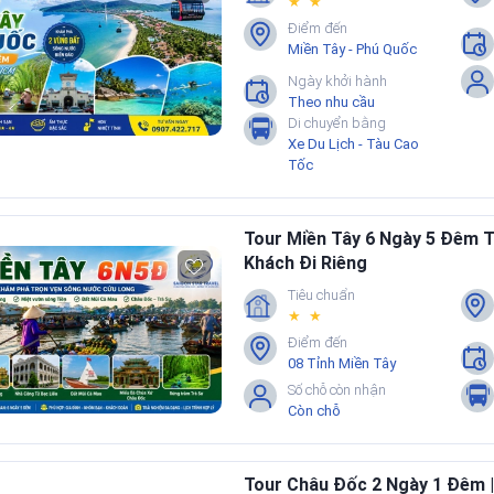
★ ★
Điểm đến
Miền Tây - Phú Quốc
Ngày khởi hành
Theo nhu cầu
Di chuyển bằng
Xe Du Lịch - Tàu Cao
Tốc
Tour Miền Tây 6 Ngày 5 Đêm
Khách Đi Riêng
Tiêu chuẩn
★ ★
Điểm đến
08 Tỉnh Miền Tây
Số chỗ còn nhận
Còn chỗ
Tour Châu Đốc 2 Ngày 1 Đêm |