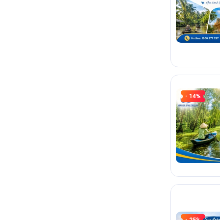
- 14%
- 25%