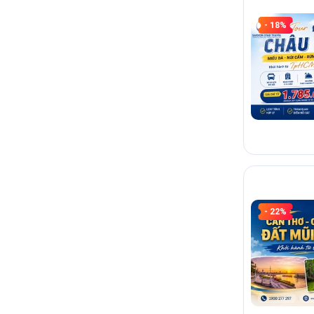
- 18%
- 22%