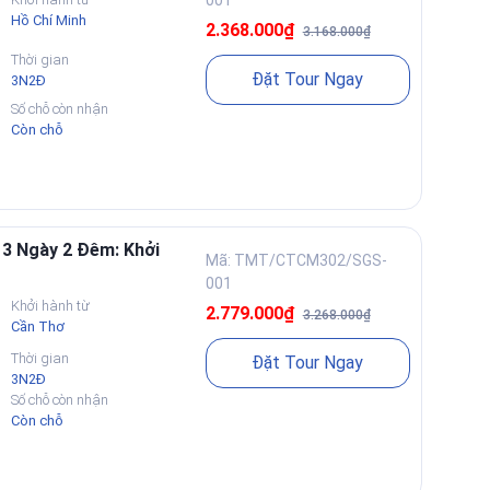
Hồ Chí Minh
2.368.000₫
3.168.000₫
Thời gian
Đặt Tour Ngay
3N2Đ
Số chỗ còn nhận
Còn chỗ
 3 Ngày 2 Đêm: Khởi
Mã: TMT/CTCM302/SGS-
001
Khởi hành từ
2.779.000₫
3.268.000₫
Cần Thơ
Thời gian
Đặt Tour Ngay
3N2Đ
Số chỗ còn nhận
Còn chỗ