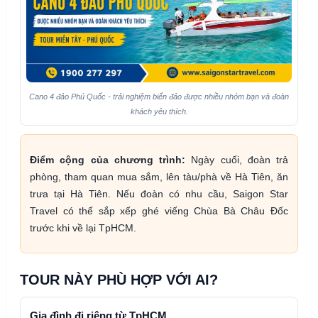
Cano 4 đảo Phú Quốc - trải nghiệm biển đảo được nhiều nhóm bạn và đoàn
khách yêu thích.
Điểm cộng của chương trình:
Ngày cuối, đoàn trả
phòng, tham quan mua sắm, lên tàu/phà về Hà Tiên, ăn
trưa tại Hà Tiên. Nếu đoàn có nhu cầu, Saigon Star
Travel có thể sắp xếp ghé viếng Chùa Bà Châu Đốc
trước khi về lại TpHCM.
TOUR NÀY PHÙ HỢP VỚI AI?
Gia đình đi riêng từ TpHCM