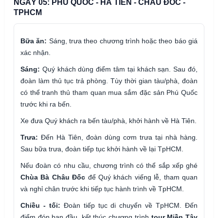
NGÀY 05: PHÚ QUỐC - HÀ TIÊN - CHÂU ĐỐC -
TPHCM
Bữa ăn:
Sáng, trưa theo chương trình hoặc theo báo giá
xác nhận.
Sáng:
Quý khách dùng điểm tâm tại khách sạn. Sau đó,
đoàn làm thủ tục trả phòng. Tùy thời gian tàu/phà, đoàn
có thể tranh thủ tham quan mua sắm đặc sản Phú Quốc
trước khi ra bến.
Xe đưa Quý khách ra bến tàu/phà, khởi hành về Hà Tiên.
Trưa:
Đến Hà Tiên, đoàn dùng cơm trưa tại nhà hàng.
Sau bữa trưa, đoàn tiếp tục khởi hành về lại TpHCM.
Nếu đoàn có nhu cầu, chương trình có thể sắp xếp ghé
Chùa Bà Châu Đốc
để Quý khách viếng lễ, tham quan
và nghỉ chân trước khi tiếp tục hành trình về TpHCM.
Chiều - tối:
Đoàn tiếp tục di chuyển về TpHCM. Đến
điểm đón ban đầu, kết thúc chương trình
tour Miền Tây