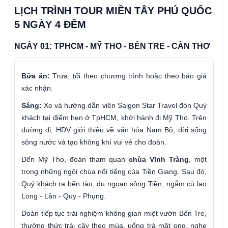
LỊCH TRÌNH TOUR MIỀN TÂY PHÚ QUỐC
5 NGÀY 4 ĐÊM
NGÀY 01: TPHCM - MỸ THO - BẾN TRE - CẦN THƠ
Bữa ăn:
Trưa, tối theo chương trình hoặc theo báo giá
xác nhận.
Sáng:
Xe và hướng dẫn viên Saigon Star Travel đón Quý
khách tại điểm hẹn ở TpHCM, khởi hành đi Mỹ Tho. Trên
đường đi, HDV giới thiệu về văn hóa Nam Bộ, đời sống
sông nước và tạo không khí vui vẻ cho đoàn.
Đến Mỹ Tho, đoàn tham quan
chùa Vĩnh Tràng
, một
trong những ngôi chùa nổi tiếng của Tiền Giang. Sau đó,
Quý khách ra bến tàu, du ngoạn sông Tiền, ngắm cù lao
Long - Lân - Quy - Phụng.
Đoàn tiếp tục trải nghiệm không gian miệt vườn Bến Tre,
thưởng thức trái cây theo mùa, uống trà mật ong, nghe