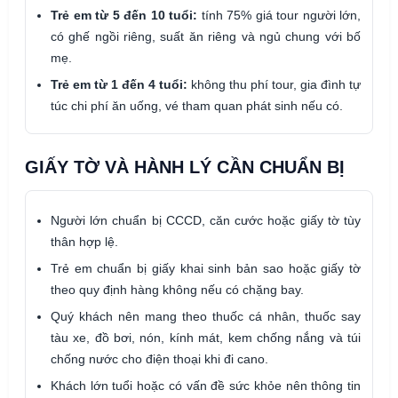
Trẻ em từ 5 đến 10 tuổi:
tính 75% giá tour người lớn,
có ghế ngồi riêng, suất ăn riêng và ngủ chung với bố
mẹ.
Trẻ em từ 1 đến 4 tuổi:
không thu phí tour, gia đình tự
túc chi phí ăn uống, vé tham quan phát sinh nếu có.
GIẤY TỜ VÀ HÀNH LÝ CẦN CHUẨN BỊ
Người lớn chuẩn bị CCCD, căn cước hoặc giấy tờ tùy
thân hợp lệ.
Trẻ em chuẩn bị giấy khai sinh bản sao hoặc giấy tờ
theo quy định hàng không nếu có chặng bay.
Quý khách nên mang theo thuốc cá nhân, thuốc say
tàu xe, đồ bơi, nón, kính mát, kem chống nắng và túi
chống nước cho điện thoại khi đi cano.
Khách lớn tuổi hoặc có vấn đề sức khỏe nên thông tin