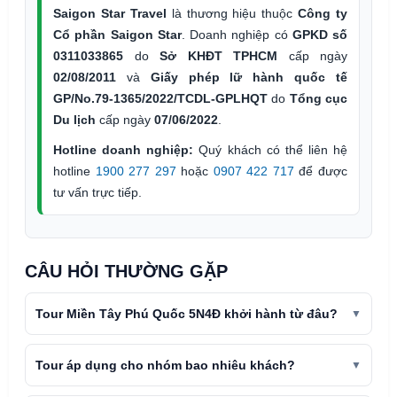
Saigon Star Travel
là thương hiệu thuộc
Công ty
Cổ phần Saigon Star
. Doanh nghiệp có
GPKD số
0311033865
do
Sở KHĐT TPHCM
cấp ngày
02/08/2011
và
Giấy phép lữ hành quốc tế
GP/No.79-1365/2022/TCDL-GPLHQT
do
Tổng cục
Du lịch
cấp ngày
07/06/2022
.
Hotline doanh nghiệp:
Quý khách có thể liên hệ
hotline
1900 277 297
hoặc
0907 422 717
để được
tư vấn trực tiếp.
CÂU HỎI THƯỜNG GẶP
Tour Miền Tây Phú Quốc 5N4Đ khởi hành từ đâu?
Tour áp dụng cho nhóm bao nhiêu khách?