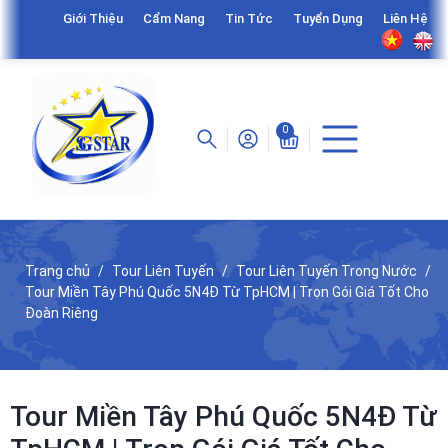
Giới Thiệu
Cẩm Nang
Tin Tức
Tuyển Dụng
Liên Hệ
0
Trang chủ
Tour Liên Tuyến
Tour Liên Tuyến Trong Nước
Tour Miền Tây Phú Quốc 5N4Đ Từ TpHCM | Trọn Gói Giá Tốt Cho
Đoàn Riêng
Tour Miền Tây Phú Quốc 5N4Đ Từ