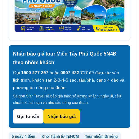
Nhận báo giá tour Miền Tây Phú Quốc 5N4Đ
theo nhóm khách
Gọi
1900 277 297
hoặc
0907 422 717
để được tư vấn
lịch trình, khách sạn 2-3-4-5 sao, tàu/phà, cano 4 đảo và
phương án riêng cho đoàn.
Saigon Star Travel sẽ báo giá theo số lượng khách, ngày đi, tiêu
chuẩn khách sạn và nhu cầu riêng của đoàn.
Gọi tư vấn
Nhận báo giá
5 ngày 4 đêm
Khởi hành từ TpHCM
Tour nhóm đi riêng