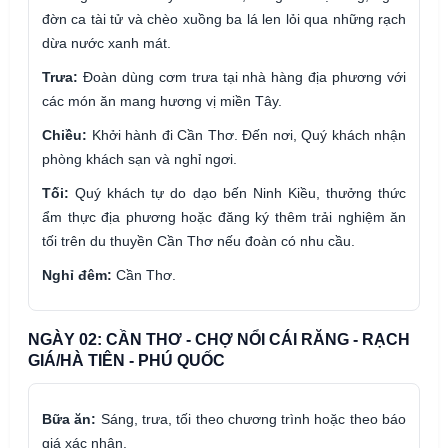
đờn ca tài tử và chèo xuồng ba lá len lỏi qua những rạch
dừa nước xanh mát.
Trưa:
Đoàn dùng cơm trưa tại nhà hàng địa phương với
các món ăn mang hương vị miền Tây.
Chiều:
Khởi hành đi Cần Thơ. Đến nơi, Quý khách nhận
phòng khách sạn và nghỉ ngơi.
Tối:
Quý khách tự do dạo bến Ninh Kiều, thưởng thức
ẩm thực địa phương hoặc đăng ký thêm trải nghiệm ăn
tối trên du thuyền Cần Thơ nếu đoàn có nhu cầu.
Nghỉ đêm:
Cần Thơ.
NGÀY 02: CẦN THƠ - CHỢ NỔI CÁI RĂNG - RẠCH
GIÁ/HÀ TIÊN - PHÚ QUỐC
Bữa ăn:
Sáng, trưa, tối theo chương trình hoặc theo báo
giá xác nhận.