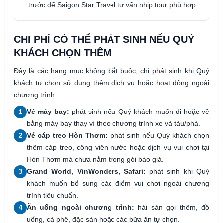
trước để Saigon Star Travel tư vấn nhịp tour phù hợp.
CHI PHÍ CÓ THỂ PHÁT SINH NẾU QUÝ
KHÁCH CHỌN THÊM
Đây là các hạng mục không bắt buộc, chỉ phát sinh khi Quý
khách tự chọn sử dụng thêm dịch vụ hoặc hoạt động ngoài
chương trình.
Vé máy bay:
phát sinh nếu Quý khách muốn đi hoặc về
1
bằng máy bay thay vì theo chương trình xe và tàu/phà.
Vé cáp treo Hòn Thơm:
phát sinh nếu Quý khách chọn
2
thêm cáp treo, công viên nước hoặc dịch vụ vui chơi tại
Hòn Thơm mà chưa nằm trong gói báo giá.
Grand World, VinWonders, Safari:
phát sinh khi Quý
3
khách muốn bổ sung các điểm vui chơi ngoài chương
trình tiêu chuẩn.
Ăn uống ngoài chương trình:
hải sản gọi thêm, đồ
4
uống, cà phê, đặc sản hoặc các bữa ăn tự chọn.