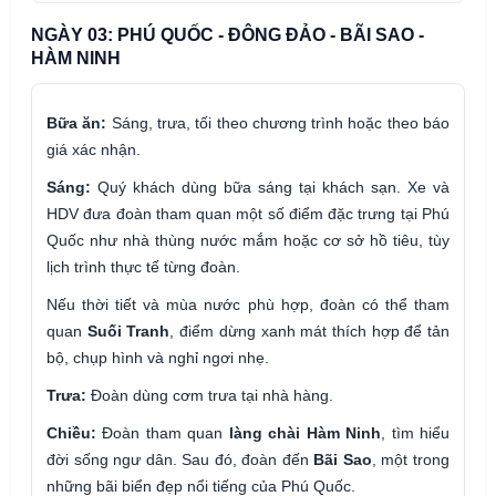
NGÀY 03: PHÚ QUỐC - ĐÔNG ĐẢO - BÃI SAO -
HÀM NINH
Bữa ăn:
Sáng, trưa, tối theo chương trình hoặc theo báo
giá xác nhận.
Sáng:
Quý khách dùng bữa sáng tại khách sạn. Xe và
HDV đưa đoàn tham quan một số điểm đặc trưng tại Phú
Quốc như nhà thùng nước mắm hoặc cơ sở hồ tiêu, tùy
lịch trình thực tế từng đoàn.
Nếu thời tiết và mùa nước phù hợp, đoàn có thể tham
quan
Suối Tranh
, điểm dừng xanh mát thích hợp để tản
bộ, chụp hình và nghỉ ngơi nhẹ.
Trưa:
Đoàn dùng cơm trưa tại nhà hàng.
Chiều:
Đoàn tham quan
làng chài Hàm Ninh
, tìm hiểu
đời sống ngư dân. Sau đó, đoàn đến
Bãi Sao
, một trong
những bãi biển đẹp nổi tiếng của Phú Quốc.