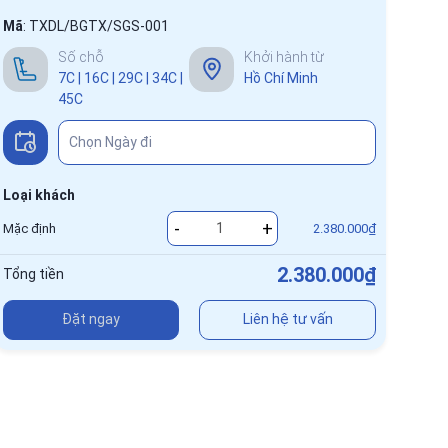
Mã
:
TXDL/BGTX/SGS-001
Số chỗ
Khởi hành từ
7C | 16C | 29C | 34C |
Hồ Chí Minh
45C
Loại khách
-
+
Mặc định
2.380.000₫
2.380.000₫
Tổng tiền
Đặt ngay
Liên hệ tư vấn