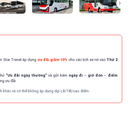
on Star Travel áp dụng
ưu đãi giảm 10%
cho các lịch xe rơi vào
Thứ 2
 chú
“Ưu đãi ngày thường”
và gửi kèm
ngày đi
–
giờ đón
–
điểm
ng ưu đãi.
nh khác và có thể không áp dụng dịp Lễ/Tết/cao điểm.