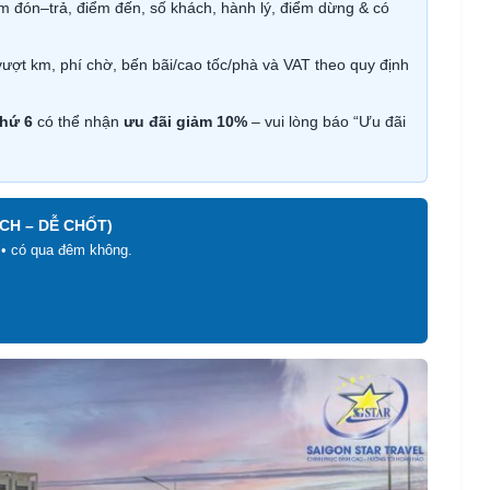
m đón–trả, điểm đến, số khách, hành lý, điểm dừng & có
vượt km, phí chờ, bến bãi/cao tốc/phà và VAT theo quy định
hứ 6
có thể nhận
ưu đãi giảm 10%
– vui lòng báo “Ưu đãi
CH – DỄ CHỐT)
ý • có qua đêm không.