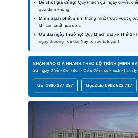
Để chốt giá đúng:
Quý khách gửi ngày đi–về, điể
qua đêm không.
Minh bạch phát sinh:
thống nhất trước vượt giờ/
khi cần xuất hóa đơn.
Ưu đãi ngày thường:
Quý khách đặt xe
Thứ 2–T
ngày thường” khi đặt (tùy lịch xe & tuyến).
NHẬN BÁO GIÁ NHANH THEO LỘ TRÌNH (MINH BẠ
Gửi ngày đi/về • điểm đón • điểm đến • số khách • hành l
Gọi 1900 277 297
Gọi/Zalo 0902 622 717