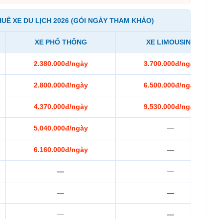
HUÊ XE DU LỊCH 2026 (GÓI NGÀY THAM KHẢO)
XE PHỔ THÔNG
XE LIMOUSINE
2.380.000đ/ngày
3.700.000đ/ngày
2.800.000đ/ngày
6.500.000đ/ngày
4.370.000đ/ngày
9.530.000đ/ngày
5.040.000đ/ngày
—
6.160.000đ/ngày
—
—
—
—
—
—
—