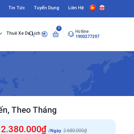
Tin Tức
Tuyển Dụng
Liên Hệ
0
Hotline
Thuê Xe Du Lịch
1900277297
ến, Theo Tháng
2.380.000₫
2.680.000₫
/Ngày