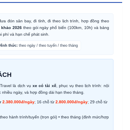
ưa đón sân bay, đi tỉnh, đi theo lịch trình, hợp đồng theo
 khảo 2026
theo gói ngày phổ biến (100km, 10h) và bảng
i phí và hạn chế phát sinh.
Hình thức:
theo ngày / theo tuyến / theo tháng
ÁCH
Travel là dịch vụ
xe có tài xế
, phục vụ theo lịch trình: nội
c nhiều ngày, và hợp đồng dài hạn theo tháng.
từ
2.380.000đ/ngày
; 16 chỗ từ
2.800.000đ/ngày
; 29 chỗ từ
theo hành trình/tuyến (trọn gói) • theo tháng (định mức/hợp