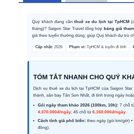
Quý khách đang cần
thuê xe du lịch tại TpHCM
(đ
tháng)? Saigon Star Travel tổng hợp
bảng giá tham
giá theo tuyến thường dùng, giúp Quý khách dự trù ch
Cập nhật:
2026
Phạm vi:
TpHCM & tuyến đi tỉnh
TÓM TẮT NHANH CHO QUÝ KH
Dịch vụ thuê xe du lịch tại TpHCM của Saigon Star 
thành, sân bay Tân Sơn Nhất, đi tỉnh trong ngày hoặ
Gói ngày tham khảo 2026 (100km, 10h):
7 chỗ 
4.370.000đ/ngày
; 45 chỗ từ
6.160.000đ/ngày
.
Cách tính giá phổ biến:
theo ngày (gói km/giờ) • 
đồng).