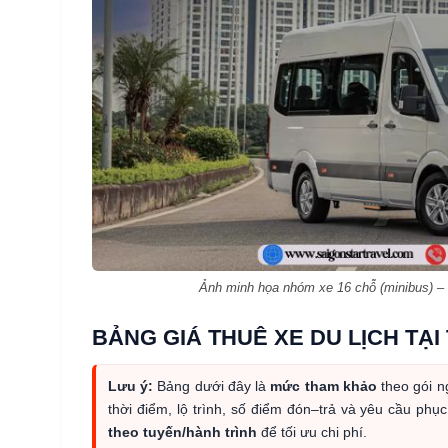
Ảnh minh họa nhóm xe 16 chỗ (minibus) – 
BẢNG GIÁ THUÊ XE DU LỊCH TẠI
Lưu ý:
Bảng dưới đây là
mức tham khảo
theo gói n
thời điểm, lộ trình, số điểm đón–trả và yêu cầu phụ
theo tuyến/hành trình
để tối ưu chi phí.