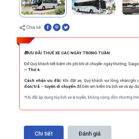
Chia sẻ
🎁ƯU ĐÃI THUÊ XE CÁC NGÀY TRONG TUẦN
Để Quý khách tiết kiệm chi phí khi di chuyển ngày thường, Saig
– Thứ 6
.
Cách nhận ưu đãi:
Khi đặt xe, Quý khách vui lòng nhắn/ghi
đón/trả
–
tuyến di chuyển
để bên em kiểm tra lịch xe và áp dụ
*Ưu đãi áp dụng tùy lịch xe & tuyến, không cộng dồn chương trì
Chi tiết
Đánh giá