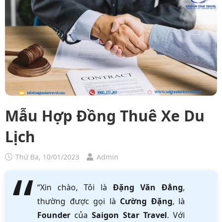
Mẫu Hợp Đồng Thuê Xe Du
Lịch
Thứ Ba, 10/01/2023
Admin
“Xin chào, Tôi là
Đặng Văn Đẳng
,
thường được gọi là
Cường Đặng
, là
Founder
của
Saigon Star Travel
. Với