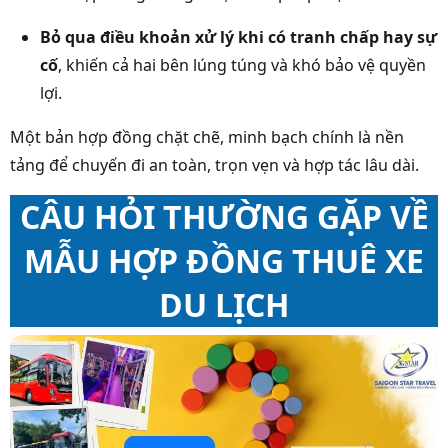
Bỏ qua điều khoản xử lý khi có tranh chấp hay sự
cố
, khiến cả hai bên lúng túng và khó bảo vệ quyền
lợi.
Một bản hợp đồng chặt chẽ, minh bạch chính là nền
tảng để chuyến đi an toàn, trọn vẹn và hợp tác lâu dài.
CÂU HỎI THƯỜNG GẶP VỀ
MẪU HỢP ĐỒNG THUÊ XE
DU LỊCH