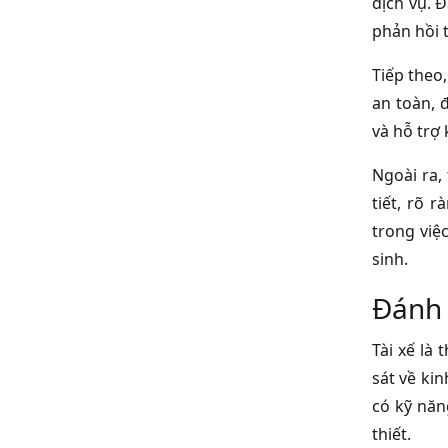
dịch vụ. 
phản hồi 
Tiếp theo
an toàn, 
và hỗ trợ
Ngoài ra,
tiết, rõ 
trong việ
sinh.
Đánh 
Tài xế là
sát về kin
có kỹ năn
thiết.