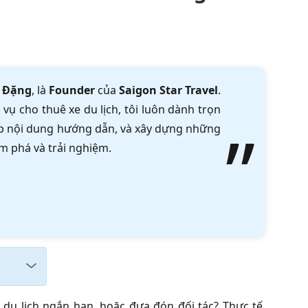
 Đặng
, là
Founder
của
Saigon Star Travel
.
vụ cho thuê xe du lịch, tôi luôn dành trọn
tập nội dung hướng dẫn, và xây dựng những
m phá và trải nghiệm.
du lịch ngắn hạn, hoặc đưa đón đối tác? Thực tế,