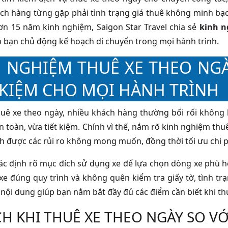
ch hàng từng gặp phải tình trạng giá thuê không minh bạc
hơn 15 năm kinh nghiệm, Saigon Star Travel chia sẻ
kinh n
p bạn chủ động kế hoạch di chuyển trong mọi hành trình.
 NGHIỆM THUÊ XE THEO NGÀY
 KIỆM CHO MỌI HÀNH TRÌNH
huê xe theo ngày, nhiều khách hàng thường bối rối không 
 toàn, vừa tiết kiệm. Chính vì thế, nắm rõ kinh nghiệm thuê
h được các rủi ro không mong muốn, đồng thời tối ưu chi p
ác định rõ mục đích sử dụng xe để lựa chọn dòng xe phù hợp,
xe đúng quy trình và không quên kiểm tra giấy tờ, tình tr
c nội dung giúp bạn nắm bắt đầy đủ các điểm cần biết khi th
ÍCH KHI THUÊ XE THEO NGÀY SO 