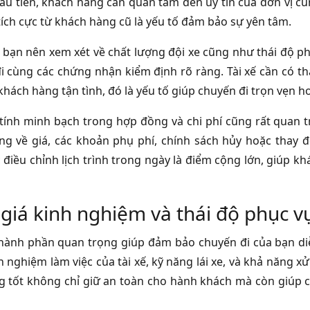
Đầu tiên, khách hàng cần quan tâm đến uy tín của đơn vị cu
tích cực từ khách hàng cũ là yếu tố đảm bảo sự yên tâm.
, bạn nên xem xét về chất lượng đội xe cũng như thái độ ph
đi cùng các chứng nhận kiểm định rõ ràng. Tài xế cần có t
 khách hàng tận tình, đó là yếu tố giúp chuyến đi trọn vẹn 
 tính minh bạch trong hợp đồng và chi phí cũng rất quan t
ràng về giá, các khoản phụ phí, chính sách hủy hoặc thay đ
c điều chỉnh lịch trình trong ngày là điểm cộng lớn, giúp
giá kinh nghiệm và thái độ phục vụ
 thành phần quan trọng giúp đảm bảo chuyến đi của bạn diễ
h nghiệm làm việc của tài xế, kỹ năng lái xe, và khả năng x
g tốt không chỉ giữ an toàn cho hành khách mà còn giúp c