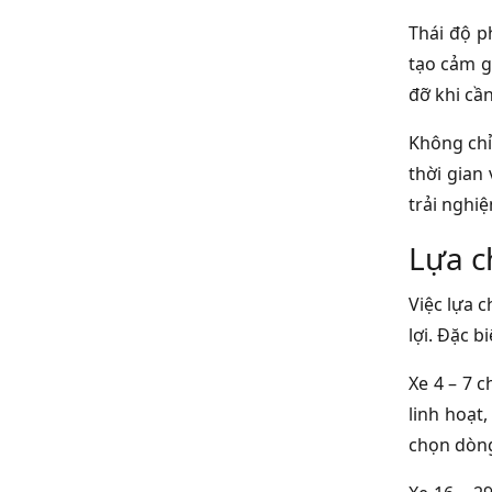
Thái độ ph
tạo cảm g
đỡ khi cầ
Không chỉ
thời gian 
trải nghi
Lựa c
Việc lựa 
lợi. Đặc 
Xe 4 – 7 
linh hoạt
chọn dòng