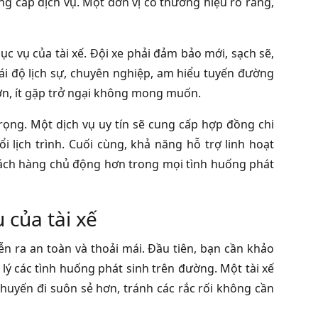
ng cấp dịch vụ. Một đơn vị có thương hiệu rõ ràng,
ục vụ của tài xế. Đội xe phải đảm bảo mới, sạch sẽ,
hái độ lịch sự, chuyên nghiệp, am hiểu tuyến đường
hơn, ít gặp trở ngại không mong muốn.
rọng. Một dịch vụ uy tín sẽ cung cấp hợp đồng chi
ổi lịch trình. Cuối cùng, khả năng hỗ trợ linh hoạt
 khách hàng chủ động hơn trong mọi tình huống phát
 của tài xế
n ra an toàn và thoải mái. Đầu tiên, bạn cần khảo
ử lý các tình huống phát sinh trên đường. Một tài xế
huyến đi suôn sẻ hơn, tránh các rắc rối không cần