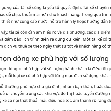
ục vụ của tài xế cũng là yếu tố quyết định. Tài xế chuyên n
iác dễ chịu, thoải mái hơn cho khách hàng. Trong quá trình
n thiết như cung cấp nước, hỗ trợ hành lý hoặc hướng dẫn
 vậy, tài xế còn cần am hiểu rõ về địa phương, các địa điể
và đảm bảo lịch trình diễn ra đúng dự kiến. Một tài xế có t
ệm dịch vụ thuê xe theo ngày thật sự tốt và khách hàng có t
họn dòng xe phù hợp với số lượng
chọn dòng xe phù hợp với số lượng hành khách là điều tối q
biệt, mỗi loại xe có phù hợp với từng mục đích sử dụng khác
chỗ thường phù hợp cho gia đình, nhóm bạn thân, hoặc doa
, dễ di chuyển trong các khu vực đô thị hoặc tuyến đường 
 xe có nội thất thoải mái, điều hòa tốt, âm thanh rõ ràng đ