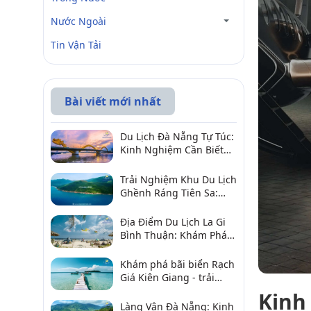
Nước Ngoài
Tin Vận Tải
Bài viết mới nhất
Du Lịch Đà Nẵng Tự Túc:
Kinh Nghiệm Cần Biết
Để Trải Nghiệm Tuyệt
Vời
Trải Nghiệm Khu Du Lịch
Ghềnh Ráng Tiên Sa:
Điểm Đến Không Thể Bỏ
Qua
Địa Điểm Du Lịch La Gi
Bình Thuận: Khám Phá 6
Điểm Đến Đáng Ghé
2026
Khám phá bãi biển Rạch
Giá Kiên Giang - trải
nghiệm biển hấp dẫn
Kinh
Làng Vân Đà Nẵng: Kinh