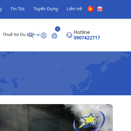
g
Tin Tức
Tuyển Dụng
Liên Hệ
0
Hotline
Thuê Xe Du Lịch
0907422717