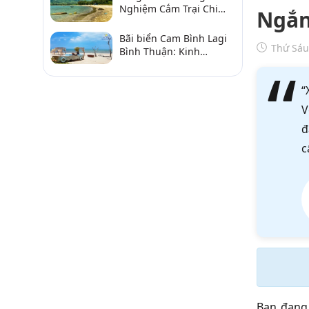
Nghiệm Cắm Trại Chi
Ngắn
Tiết Từ A–Z
Bãi biển Cam Bình Lagi
Thứ Sáu
Bình Thuận: Kinh
nghiệm đi chơi, ăn hải
sản, điểm gần
“
V
đ
c
Bạn đang 