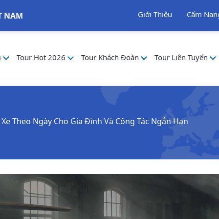
Giới Thiệu
Cẩm Nan
T NAM
i
Tour Hot 2026
Tour Khách Đoàn
Tour Liên Tuyến
 Xe Theo Ngày Cho Gia Đình Và Công Tác Ngắn Hạn