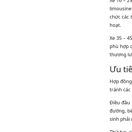
Xe 16 – 2
limousine 
chức các 
hoạt.
Xe 35 – 4
phù hợp c
thương lượ
Ưu ti
Hợp đồng 
tránh các 
Điều đầu 
đường, bế
sinh phải 
Thứ hai, 