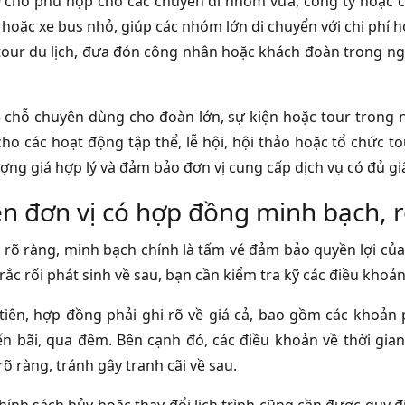
9 chỗ phù hợp cho các chuyến đi nhóm vừa, công ty hoặc c
hoặc xe bus nhỏ, giúp các nhóm lớn di chuyển với chi phí hợ
tour du lịch, đưa đón công nhân hoặc khách đoàn trong ng
5 chỗ chuyên dùng cho đoàn lớn, sự kiện hoặc tour trong 
ho các hoạt động tập thể, lễ hội, hội thảo hoặc tổ chức t
ng giá hợp lý và đảm bảo đơn vị cung cấp dịch vụ có đủ giấ
ên đơn vị có hợp đồng minh bạch, r
rõ ràng, minh bạch chính là tấm vé đảm bảo quyền lợi của
rắc rối phát sinh về sau, bạn cần kiểm tra kỹ các điều khoả
tiên, hợp đồng phải ghi rõ về giá cả, bao gồm các khoản 
n bãi, qua đêm. Bên cạnh đó, các điều khoản về thời gian
rõ ràng, tránh gây tranh cãi về sau.
chính sách hủy hoặc thay đổi lịch trình cũng cần được quy 