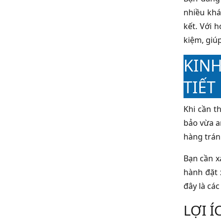
nhiều khá
kết. Với 
kiệm, giú
KINH
TIẾT
Khi cần t
bảo vừa an
hàng trán
Bạn cần x
hành đặt 
đây là cá
LỢI 