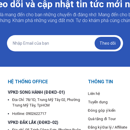
o dõi và cập nhật tin tức mới 
i là mang đến cho bạn những chuyến đi đáng nhớ. Mang đến cho 
hứng. Khám phá những vùng đất mới. Tự do khám phá cùng chúng
Theo dõi
HỆ THỐNG OFFICE
THÔNG TIN
VPKD SONG HÀNH (ĐĐKD-01)
Liên hệ
Địa Chỉ: 78/1D, Trung Mỹ Tây 02, Phường
Tuyển dụng
Trung Mỹ Tây, TpHCM
Đóng góp ý kiến
Hotline: 0902622717
Quà tặng đi Tour
VPKD ĐẮK LẮK (ĐĐKD-02)
Đăng ký Đại lý / Affiliate
Địa chỉ: 05 Trịnh Công Sơn, Phường Buôn