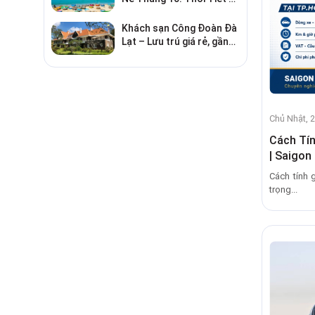
Chơi Gì?
Khách sạn Công Đoàn Đà
Lạt – Lưu trú giá rẻ, gần
chợ và hồ Xuân Hương
Chủ Nhật, 
Cách Tín
| Saigon
Cách tính 
trọng...