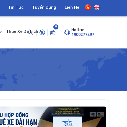
Tin Tức
Tuyển Dụng
Liên Hệ
0
Hotline
Thuê Xe Du Lịch
1900277297