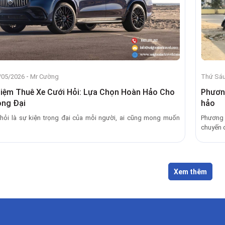
-
/05/2026
Mr Cường
Thứ Sáu
iệm Thuê Xe Cưới Hỏi: Lựa Chọn Hoàn Hảo Cho
Phương
ọng Đại
hảo
hỏi là sự kiện trọng đại của mỗi người, ai cũng mong muốn
Phương 
chuyến đi
Xem thêm