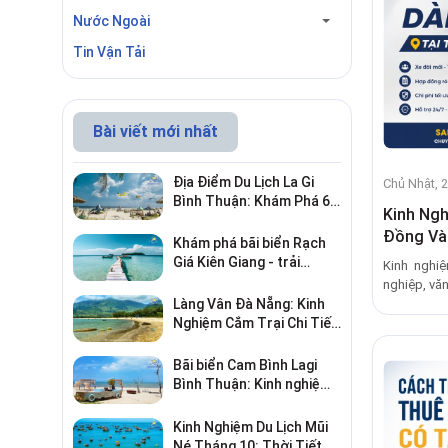
Nước Ngoài
Tin Vận Tải
Bài viết mới nhất
Địa Điểm Du Lịch La Gi
Chủ Nhật, 
Bình Thuận: Khám Phá 6
Kinh Ngh
Điểm Đến Đáng Ghé 2026
Đồng Và 
Khám phá bãi biển Rạch
Giá Kiên Giang - trải
Kinh nghi
nghiệm biển hấp dẫn
nghiệp, văn
Làng Vân Đà Nẵng: Kinh
Nghiệm Cắm Trại Chi Tiết
Từ A–Z
Bãi biển Cam Bình Lagi
Bình Thuận: Kinh nghiệm
đi chơi, ăn hải sản, điểm
gần
Kinh Nghiệm Du Lịch Mũi
Né Tháng 10: Thời Tiết &