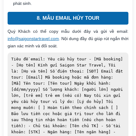
phát sinh.
8. MẪU EMAIL HỦY TOUR
Quý Khách có thể copy mẫu dưới đây và gửi về email:
info@saigonstartravel.com
. Nội dung đầy đủ giúp rút ngắn thời
gian xác minh và đối soát.
Tiêu đề email: Yêu cầu hủy tour - [Mã booking] 
- [Họ tên] Kính gửi Saigon Star Travel, Tôi 
là: [Họ và tên] Số điện thoại: [SĐT] Email đặt 
tour: [Email] Mã booking hoặc mã đơn hàng: 
[Mã] Tên tour: [Tên tour] Ngày khởi hành: 
[dd/mm/yyyy] Số lượng khách: [người lớn] người 
lớn, [trẻ em] trẻ em (nếu có) Nay tôi xin gửi 
yêu cầu hủy tour vì lý do: [Lý do hủy] Tôi 
mong muốn: [ ] Hoàn tiền theo chính sách [ ] 
Bảo lưu tiền cọc hoặc giá trị tour cho lần đi 
sau Thông tin nhận hoàn tiền (nếu chọn hoàn 
tiền): - Chủ tài khoản: [Tên chủ TK] - Số tài 
khoản: [STK] - Ngân hàng: [Tên ngân hàng] - 