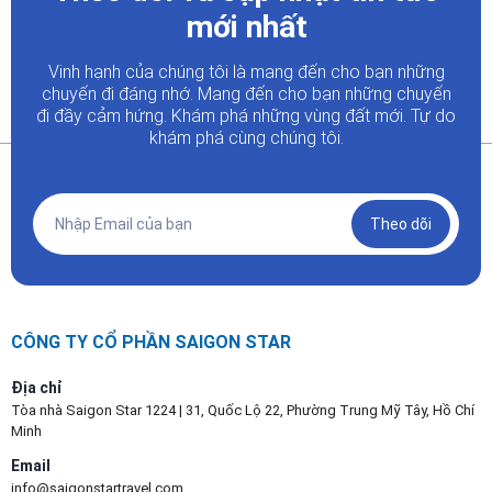
mới nhất
Vinh hạnh của chúng tôi là mang đến cho bạn những
chuyến đi đáng nhớ. Mang đến cho bạn những chuyến
đi đầy
cảm hứng. Khám phá những vùng đất mới. Tự do
khám phá cùng chúng tôi.
Theo dõi
CÔNG TY CỔ PHẦN SAIGON STAR
Địa chỉ
Tòa nhà Saigon Star 1224 | 31, Quốc Lộ 22, Phường Trung Mỹ Tây, Hồ Chí
Minh
Email
info@saigonstartravel.com