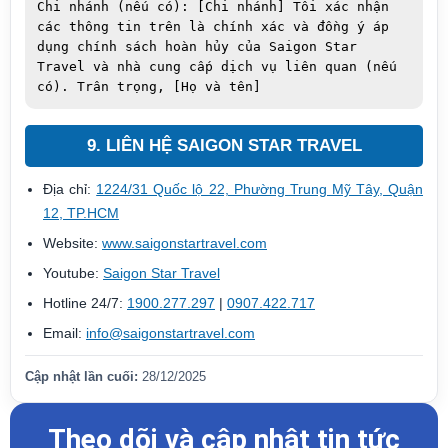
Chi nhánh (nếu có): [Chi nhánh] Tôi xác nhận 
các thông tin trên là chính xác và đồng ý áp 
dụng chính sách hoàn hủy của Saigon Star 
Travel và nhà cung cấp dịch vụ liên quan (nếu 
có). Trân trọng, [Họ và tên]
9. LIÊN HỆ SAIGON STAR TRAVEL
Địa chỉ:
1224/31 Quốc lộ 22, Phường Trung Mỹ Tây, Quận
12, TP.HCM
Website:
www.saigonstartravel.com
Youtube:
Saigon Star Travel
Hotline 24/7:
1900.277.297
|
0907.422.717
Email:
info@saigonstartravel.com
Cập nhật lần cuối:
28/12/2025
Theo dõi và cập nhật tin tức