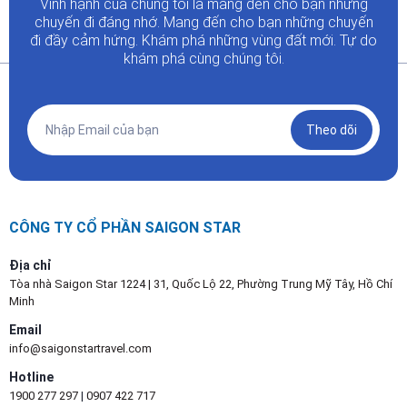
Vinh hạnh của chúng tôi là mang đến cho bạn những
chuyến đi đáng nhớ. Mang đến cho bạn những chuyến
đi đầy
cảm hứng. Khám phá những vùng đất mới. Tự do
khám phá cùng chúng tôi.
Theo dõi
CÔNG TY CỔ PHẦN SAIGON STAR
Địa chỉ
Tòa nhà Saigon Star 1224 | 31, Quốc Lộ 22, Phường Trung Mỹ Tây, Hồ Chí
Minh
Email
info@saigonstartravel.com
Hotline
1900 277 297
|
0907 422 717