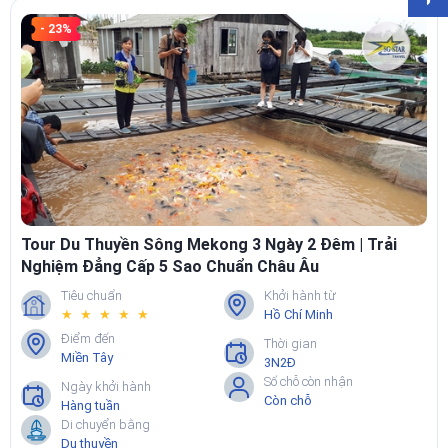
- 23%
Tour Du Thuyền Sông Mekong 3 Ngày 2 Đêm | Trải
Nghiệm Đẳng Cấp 5 Sao Chuẩn Châu Âu
Tiêu chuẩn
Khởi hành từ
★ ★ ★ ★ ★
Hồ Chí Minh
Điểm đến
Thời gian
Miền Tây
3N2Đ
Số chỗ còn nhận
Ngày khởi hành
Còn chỗ
Hàng tuần
Di chuyển bằng
Du thuyền