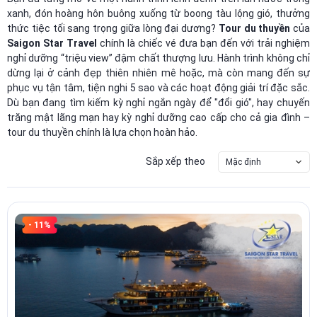
xanh, đón hoàng hôn buông xuống từ boong tàu lộng gió, thưởng
thức tiệc tối sang trọng giữa lòng đại dương?
Tour du thuyền
của
Saigon Star Travel
chính là chiếc vé đưa bạn đến với trải nghiệm
nghỉ dưỡng “triệu view” đậm chất thượng lưu. Hành trình không chỉ
dừng lại ở cảnh đẹp thiên nhiên mê hoặc, mà còn mang đến sự
phục vụ tận tâm, tiện nghi 5 sao và các hoạt động giải trí đặc sắc.
Dù bạn đang tìm kiếm kỳ nghỉ ngắn ngày để "đổi gió", hay chuyến
trăng mật lãng mạn hay kỳ nghỉ dưỡng cao cấp cho cả gia đình –
tour du thuyền chính là lựa chọn hoàn hảo.
Sắp xếp theo
Mặc định
- 11%