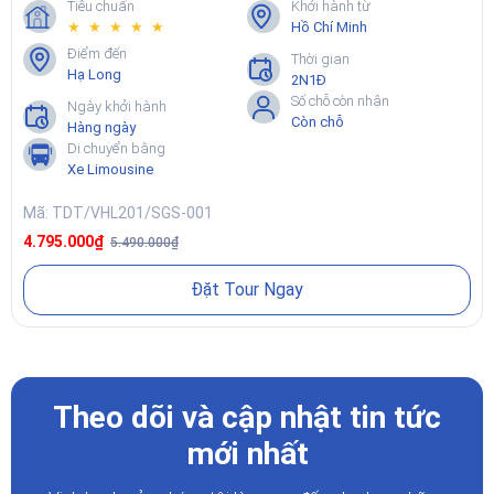
Tiêu chuẩn
Khởi hành từ
★ ★ ★ ★ ★
Hồ Chí Minh
Điểm đến
Thời gian
Hạ Long
2N1Đ
Số chỗ còn nhận
Ngày khởi hành
Còn chỗ
Hàng ngày
Di chuyển bằng
Xe Limousine
Mã: TDT/VHL201/SGS-001
4.795.000₫
5.490.000₫
Đặt Tour Ngay
Theo dõi và cập nhật tin tức
mới nhất