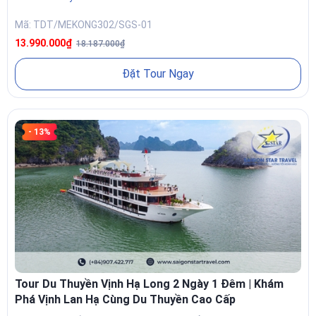
Mã: TDT/MEKONG302/SGS-01
13.990.000₫
18.187.000₫
Đặt Tour Ngay
- 13%
Tour Du Thuyền Vịnh Hạ Long 2 Ngày 1 Đêm | Khám
Phá Vịnh Lan Hạ Cùng Du Thuyền Cao Cấp