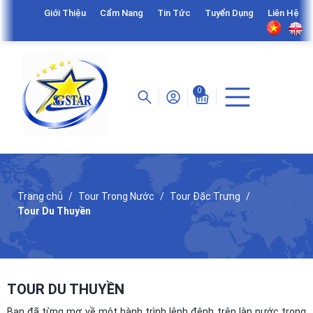
Giới Thiệu
Cẩm Nang
Tin Tức
Tuyển Dụng
Liên Hệ
0
Trang chủ
Tour Trong Nước
Tour Đặc Trưng
Tour Du Thuyền
TOUR DU THUYỀN
Bạn đã từng mơ về một hành trình lênh đênh trên làn nước trong