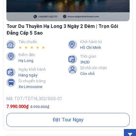
Tour Du Thuyền Hạ Long 3 Ngày 2 Đêm | Trọn Gói
Đẳng Cấp 5 Sao
Tiêu chuẩn
Khởi hành từ
★ ★ ★ ★ ★
Hồ Chí Minh
Điểm đến
Thời gian
Hạ Long
3N2Đ
Số chỗ còn nhận
Ngày khởi hành
Còn chỗ
Hàng ngày
Di chuyển bằng
Xe Limousine
Mã: TDT/TDTHL302/SGS-01
7.990.000₫
8.990.000₫
Đặt Tour Ngay