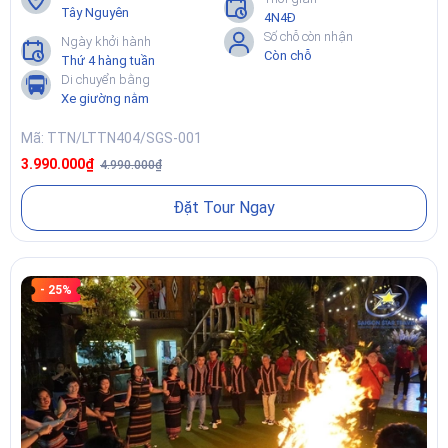
Tây Nguyên
4N4Đ
Số chỗ còn nhận
Ngày khởi hành
Còn chỗ
Thứ 4 hàng tuần
Di chuyển bằng
Xe giường nằm
Mã: TTN/LTTN404/SGS-001
3.990.000₫
4.990.000₫
Đặt Tour Ngay
- 25%