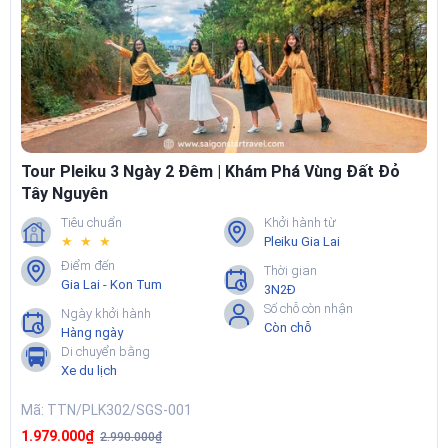
Tour Pleiku 3 Ngày 2 Đêm | Khám Phá Vùng Đất Đỏ
Tây Nguyên
Tiêu chuẩn
Khởi hành từ
★ ★ ★
Pleiku Gia Lai
Điểm đến
Thời gian
Gia Lai - Kon Tum
3N2Đ
Số chỗ còn nhận
Ngày khởi hành
Còn chỗ
Hàng ngày
Di chuyển bằng
Xe du lịch
Mã: TTN/PLK302/SGS-001
1.979.000₫
2.990.000₫