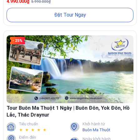
4.990.000₫
5.990.000₫
Đặt Tour Ngay
- 25%
Tour Buôn Ma Thuột 1 Ngày | Buôn Đôn, Yok Đôn, Hồ
Lắc, Thác Draynur
Tiêu chuẩn
Khởi hành từ
★ ★ ★ ★ ★
Buôn Ma Thuột
Điểm đến
Ngày khởi hành