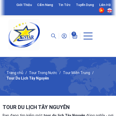
Giới Thiệu
Cẩm Nang
Tin Tức
Tuyển Dụng
Liên Hệ
0
Trang chủ
Tour Trong Nước
Tour Miền Trung
Tour Du Lịch Tây Nguyên
TOUR DU LỊCH TÂY NGUYÊN
Bạn đang tìm kiếm một
tour du lịch Tây Nguyên
đúng nghĩa - nơi