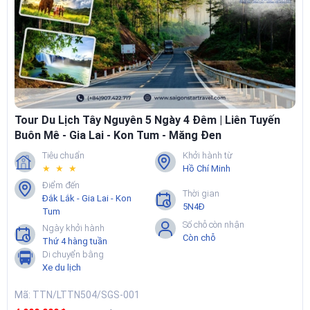
Tour Du Lịch Tây Nguyên 5 Ngày 4 Đêm | Liên Tuyến
Buôn Mê - Gia Lai - Kon Tum - Măng Đen
Tiêu chuẩn
Khởi hành từ
★ ★ ★
Hồ Chí Minh
Điểm đến
Thời gian
Đắk Lắk - Gia Lai - Kon
5N4Đ
Tum
Số chỗ còn nhận
Ngày khởi hành
Còn chỗ
Thứ 4 hàng tuần
Di chuyển bằng
Xe du lịch
Mã: TTN/LTTN504/SGS-001