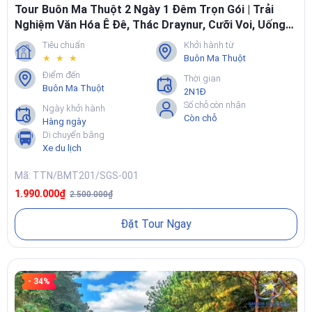
Tour Buôn Ma Thuột 2 Ngày 1 Đêm Trọn Gói | Trải
Nghiệm Văn Hóa Ê Đê, Thác Draynur, Cưỡi Voi, Uống
Cà Phê Nguyên Chất
Tiêu chuẩn
Khởi hành từ
★ ★ ★
Buôn Ma Thuột
Điểm đến
Thời gian
Buôn Ma Thuột
2N1Đ
Số chỗ còn nhận
Ngày khởi hành
Còn chỗ
Hàng ngày
Di chuyển bằng
Xe du lịch
Mã: TTN/BMT201/SGS-001
1.990.000₫
2.500.000₫
Đặt Tour Ngay
- 34%