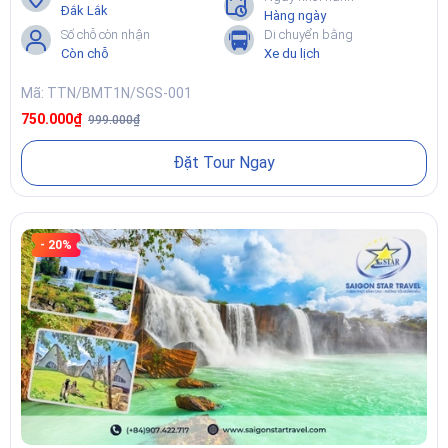
Đắk Lắk
Hàng ngày
Số chỗ còn nhận
Di chuyển bằng
Còn chỗ
Xe du lịch
Mã: TTN/BMT1N/SGS-001
750.000₫
999.000₫
Đặt Tour Ngay
- 20%