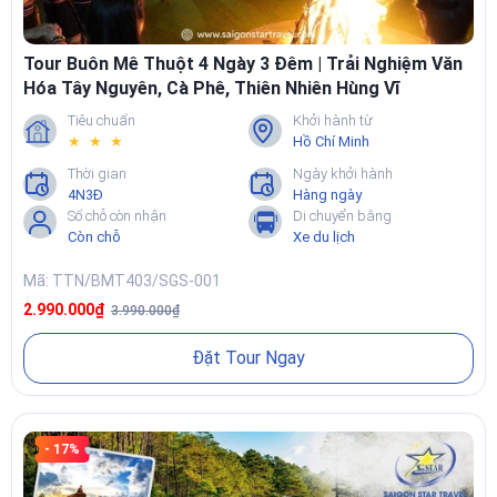
Tour Buôn Mê Thuột 4 Ngày 3 Đêm | Trải Nghiệm Văn
Hóa Tây Nguyên, Cà Phê, Thiên Nhiên Hùng Vĩ
Tiêu chuẩn
Khởi hành từ
★ ★ ★
Hồ Chí Minh
Thời gian
Ngày khởi hành
4N3Đ
Hàng ngày
Số chỗ còn nhận
Di chuyển bằng
Còn chỗ
Xe du lịch
Mã: TTN/BMT403/SGS-001
2.990.000₫
3.990.000₫
Đặt Tour Ngay
- 17%