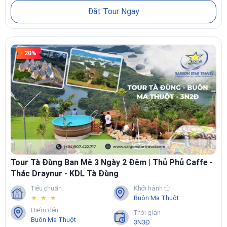
Đặt Tour Ngay
- 20%
Tour Tà Đùng Ban Mê 3 Ngày 2 Đêm | Thủ Phủ Caffe -
Thác Draynur - KDL Tà Đùng
Tiêu chuẩn
Khởi hành từ
★ ★ ★
Buôn Ma Thuột
Điểm đến
Thời gian
Buôn Ma Thuột
3N3Đ