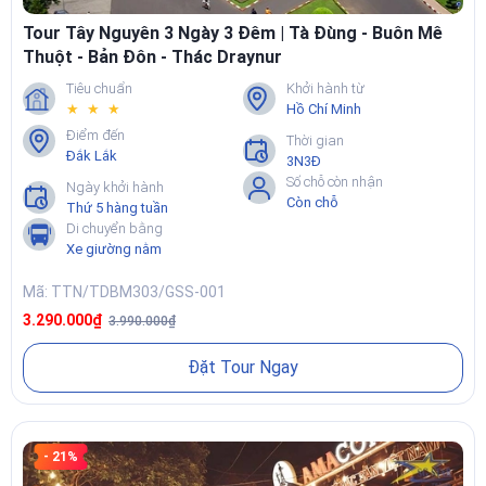
Tour Tây Nguyên 3 Ngày 3 Đêm | Tà Đùng - Buôn Mê
Thuột - Bản Đôn - Thác Draynur
Tiêu chuẩn
Khởi hành từ
★ ★ ★
Hồ Chí Minh
Điểm đến
Thời gian
Đắk Lắk
3N3Đ
Số chỗ còn nhận
Ngày khởi hành
Còn chỗ
Thứ 5 hàng tuần
Di chuyển bằng
Xe giường nằm
Mã: TTN/TDBM303/GSS-001
3.290.000₫
3.990.000₫
Đặt Tour Ngay
- 21%