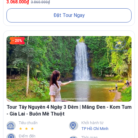
3.068.000₫
3.860.000₫
Đặt Tour Ngay
- 20%
Tour Tây Nguyên 4 Ngày 3 Đêm | Măng Đen - Kom Tum
- Gia Lai - Buôn Mê Thuột
Tiêu chuẩn
Khởi hành từ
★ ★ ★
TP Hồ Chí Minh
Điểm đến
Thời gian