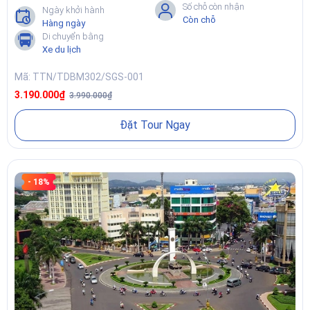
Số chỗ còn nhận
Ngày khởi hành
Còn chỗ
Hàng ngày
Di chuyển bằng
Xe du lịch
Mã: TTN/TDBM302/SGS-001
3.190.000₫
3.990.000₫
Đặt Tour Ngay
- 18%