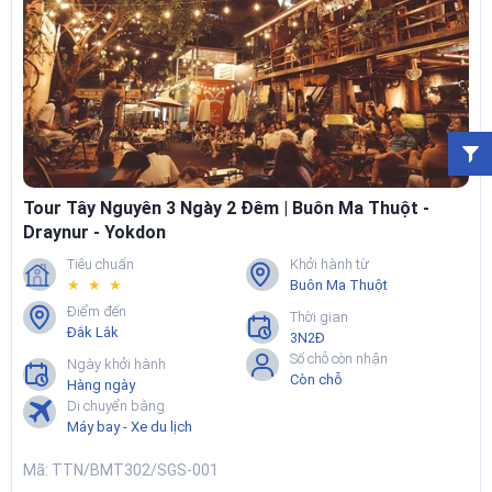
Tour Tây Nguyên 3 Ngày 2 Đêm | Buôn Ma Thuột -
Draynur - Yokdon
Tiêu chuẩn
Khởi hành từ
★ ★ ★
Buôn Ma Thuột
Điểm đến
Thời gian
Đắk Lắk
3N2Đ
Số chỗ còn nhận
Ngày khởi hành
Còn chỗ
Hàng ngày
Di chuyển bằng
Máy bay - Xe du lịch
Mã: TTN/BMT302/SGS-001