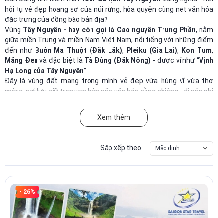
hội tụ vẻ đẹp hoang sơ của núi rừng, hòa quyện cùng nét văn hóa
đặc trưng của đồng bào bản địa?
Vùng
Tây Nguyên - hay còn gọi là Cao nguyên Trung Phần
, nằm
giữa miền Trung và miền Nam Việt Nam, nổi tiếng với những điểm
đến như
Buôn Ma Thuột (Đắk Lắk)
,
Pleiku (Gia Lai)
,
Kon Tum
,
Măng Đen
và đặc biệt là
Tà Đùng
(Đắk Nông)
- được ví như “
Vịnh
Hạ Long của Tây Nguyên
”.
Đây là vùng đất mang trong mình vẻ đẹp vừa hùng vĩ vừa thơ
mộng, nơi lưu giữ trọn vẹn bản sắc văn hóa cồng chiêng - di sản phi
vật thể của nhân loại.
Xem thêm
Tham gia
các tour Tây Nguyên từ 1 đến 5 ngày
, khởi hành từ
TP.HCM
hoặc
Hà Nội
, du khách sẽ được trải nghiệm hàng loạt hoạt
động hấp dẫn như:
Sắp xếp theo
Mặc định
Cưỡi voi ở Buôn Đôn
,
Ngắm bình minh trên hồ Tà Đùng
,
Check-in thác Dray Nur
,
Thưởng thức cà phê Buôn Ma Thuột
,
- 26%
Tham quan nhà rông Kon Tum
,
Tham dự lễ hội cồng chiêng Tây Nguyên
,