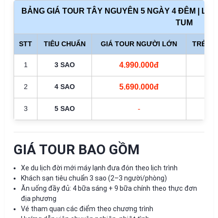
BẢNG GIÁ TOUR TÂY NGUYÊN 5 NGÀY 4 ĐÊM | LIÊN 
TUM
STT
TIÊU CHUẨN
GIÁ TOUR NGƯỜI LỚN
TRẺ EM 
1
3 SAO
4.990.000đ
75
2
4 SAO
5.690.000đ
75
3
5 SAO
-
-
GIÁ TOUR BAO GỒM
Xe du lịch đời mới máy lạnh đưa đón theo lịch trình
Khách sạn tiêu chuẩn 3 sao (2–3 người/phòng)
Ăn uống đầy đủ: 4 bữa sáng + 9 bữa chính theo thực đơn
địa phương
Vé tham quan các điểm theo chương trình