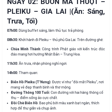
NGÀY 02: BUÔN MA THUỘT –
PLEIKU – GIA LAI |(Ăn: Sáng,
Trưa, Tối)
07h00:
Dùng buffet sáng, làm thủ tục trả phòng.
08h30:
Khởi hành đi Pleiku – thủ phủ Gia Lai. Trên đường ghé:
Chùa Minh Thành
: Công trình Phật giáo với kiến trúc độc
đáo mang hơi hướng Nhật Bản – Trung Hoa.
11h30:
Ăn trưa, nhận phòng nghỉ ngơi.
14h00:
Tham quan:
Biển Hồ Pleiku (T’Nưng)
: Được ví như "đôi mắt Pleiku", nơi
mang vẻ đẹp thanh bình và thơ mộng.
Đường Thông 100 Tuổi
: Con đường với hai hàng thông cổ
thụ – điểm sống ảo cực chất.
Đồi Chè Biển Hồ
: Bao phủ bởi màu xanh bạt ngàn, thích
hợp để thư giãn và chụp ảnh.