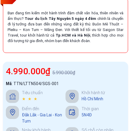
Bạn đang tìm kiếm một hành trình đậm chất văn hóa, thiên nhiên và
ẩm thực?
Tour du lịch Tây Nguyên 5 ngày 4 đêm
chính là chuyến
đi lý tưởng đưa bạn đến những vùng đất kỳ thú: Buôn Mê Thuột –
Pleiku – Kon Tum – Măng Đen. Với thiết kế tối ưu từ Saigon Star
Travel, tour khởi hành từ cả
Tp.HCM và Hà Nội
, thích hợp cho mọi
đối tượng từ gia đình, nhóm bạn đến khách đoàn.
4.990.000₫
5.990.000₫
Mã
:
TTN/LTTN504/SGS-001
Tiêu chuẩn
Khởi hành từ
★ ★ ★
Hồ Chí Minh
Điểm đến
Thời gian
Đắk Lắk - Gia Lai - Kon
5N4Đ
Tum
Ngày khởi hành
Số chỗ còn nhận