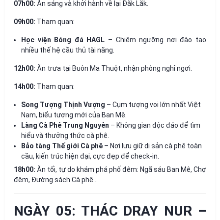
07h00:
Ăn sáng và khởi hành về lại Đăk Lăk.
09h00:
Tham quan:
Học viện Bóng đá HAGL
– Chiêm ngưỡng nơi đào tạo
nhiều thế hệ cầu thủ tài năng.
12h00:
Ăn trưa tại Buôn Ma Thuột, nhận phòng nghỉ ngơi.
14h00:
Tham quan:
Song Tượng Thịnh Vượng
– Cụm tượng voi lớn nhất Việt
Nam, biểu tượng mới của Ban Mê.
Làng Cà Phê Trung Nguyên
– Không gian độc đáo để tìm
hiểu và thưởng thức cà phê.
Bảo tàng Thế giới Cà phê
– Nơi lưu giữ di sản cà phê toàn
cầu, kiến trúc hiện đại, cực đẹp để check-in.
18h00:
Ăn tối, tự do khám phá phố đêm: Ngã sáu Ban Mê, Chợ
đêm, Đường sách Cà phê…
NGÀY 05: THÁC DRAY NUR –