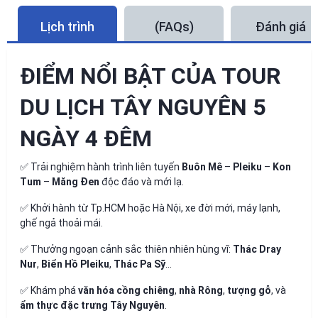
Lịch trình
(FAQs)
Đánh giá
ĐIỂM NỔI BẬT CỦA TOUR
DU LỊCH TÂY NGUYÊN 5
NGÀY 4 ĐÊM
✅ Trải nghiệm hành trình liên tuyến
Buôn Mê
–
Pleiku
–
Kon
Tum
–
Măng Đen
độc đáo và mới lạ.
✅ Khởi hành từ Tp.HCM hoặc Hà Nội, xe đời mới, máy lạnh,
ghế ngả thoải mái.
✅ Thưởng ngoạn cảnh sắc thiên nhiên hùng vĩ:
Thác Dray
Nur
,
Biển Hồ Pleiku
,
Thác Pa Sỹ
…
✅ Khám phá
văn hóa cồng chiêng
,
nhà Rông
,
tượng gỗ
, và
ẩm thực đặc trưng Tây Nguyên
.