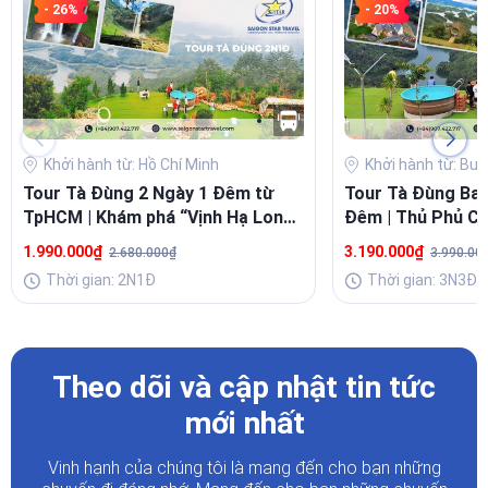
- 26%
- 20%
Khởi hành từ: Hồ Chí Minh
Khởi hành từ: Bu
Tour Tà Đùng 2 Ngày 1 Đêm từ
Tour Tà Đùng Ban
TpHCM | Khám phá “Vịnh Hạ Long”
Đêm | Thủ Phủ Ca
Tây Nguyên
Draynur - KDL Tà
1.990.000₫
3.190.000₫
2.680.000₫
3.990.00
Thời gian: 2N1Đ
Thời gian: 3N3Đ
Theo dõi và cập nhật tin tức
mới nhất
Vinh hạnh của chúng tôi là mang đến cho bạn những