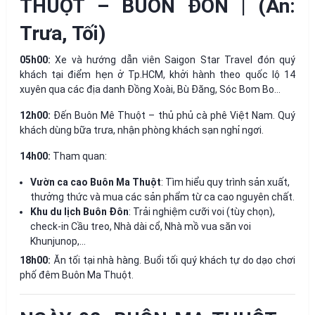
THUỘT – BUÔN ĐÔN | (Ăn:
Trưa, Tối)
05h00:
Xe và hướng dẫn viên Saigon Star Travel đón quý
khách tại điểm hẹn ở Tp.HCM, khởi hành theo quốc lộ 14
xuyên qua các địa danh Đồng Xoài, Bù Đăng, Sóc Bom Bo…
12h00:
Đến Buôn Mê Thuột – thủ phủ cà phê Việt Nam. Quý
khách dùng bữa trưa, nhận phòng khách sạn nghỉ ngơi.
14h00:
Tham quan:
Vườn ca cao Buôn Ma Thuột
: Tìm hiểu quy trình sản xuất,
thưởng thức và mua các sản phẩm từ ca cao nguyên chất.
Khu du lịch Buôn Đôn
: Trải nghiệm cưỡi voi (tùy chọn),
check-in Cầu treo, Nhà dài cổ, Nhà mồ vua săn voi
Khunjunop,…
18h00:
Ăn tối tại nhà hàng. Buổi tối quý khách tự do dạo chơi
phố đêm Buôn Ma Thuột.