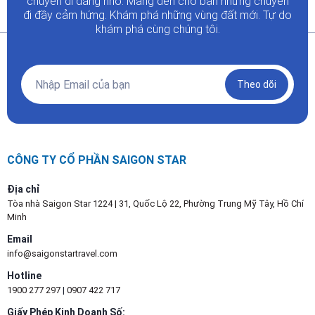
chuyến đi đáng nhớ. Mang đến cho bạn những chuyến
đi đầy
cảm hứng. Khám phá những vùng đất mới. Tự do
khám phá cùng chúng tôi.
Theo dõi
CÔNG TY CỔ PHẦN SAIGON STAR
Địa chỉ
Tòa nhà Saigon Star 1224 | 31, Quốc Lộ 22, Phường Trung Mỹ Tây, Hồ Chí
Minh
Email
info@saigonstartravel.com
Hotline
1900 277 297
|
0907 422 717
Giấy Phép Kinh Doanh Số: