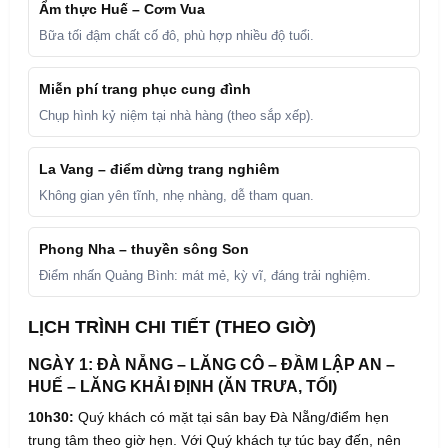
Ẩm thực Huế – Cơm Vua
Bữa tối đậm chất cố đô, phù hợp nhiều độ tuổi.
Miễn phí trang phục cung đình
Chụp hình kỷ niệm tại nhà hàng (theo sắp xếp).
La Vang – điểm dừng trang nghiêm
Không gian yên tĩnh, nhẹ nhàng, dễ tham quan.
Phong Nha – thuyền sông Son
Điểm nhấn Quảng Bình: mát mẻ, kỳ vĩ, đáng trải nghiệm.
LỊCH TRÌNH CHI TIẾT (THEO GIỜ)
NGÀY 1: ĐÀ NẴNG – LĂNG CÔ – ĐẦM LẬP AN –
HUẾ – LĂNG KHẢI ĐỊNH (ĂN TRƯA, TỐI)
10h30:
Quý khách có mặt tại sân bay Đà Nẵng/điểm hẹn
trung tâm theo giờ hẹn. Với Quý khách tự túc bay đến, nên