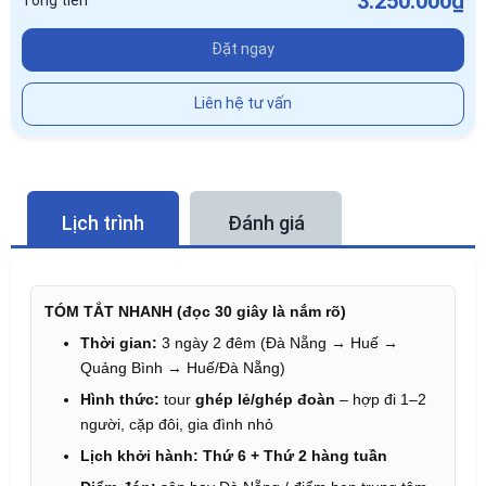
3.250.000₫
Tổng tiền
Đặt ngay
Liên hệ tư vấn
Lịch trình
Đánh giá
TÓM TẮT NHANH (đọc 30 giây là nắm rõ)
Thời gian:
3 ngày 2 đêm (Đà Nẵng → Huế →
Quảng Bình → Huế/Đà Nẵng)
Hình thức:
tour
ghép lẻ/ghép đoàn
– hợp đi 1–2
người, cặp đôi, gia đình nhỏ
Lịch khởi hành:
Thứ 6 + Thứ 2 hàng tuần