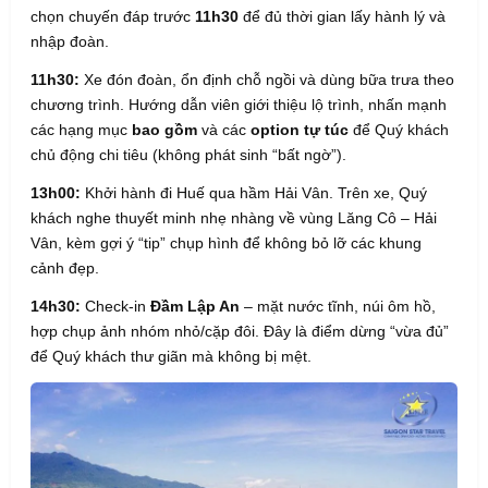
chọn chuyến đáp trước
11h30
để đủ thời gian lấy hành lý và
nhập đoàn.
11h30:
Xe đón đoàn, ổn định chỗ ngồi và dùng bữa trưa theo
chương trình. Hướng dẫn viên giới thiệu lộ trình, nhấn mạnh
các hạng mục
bao gồm
và các
option tự túc
để Quý khách
chủ động chi tiêu (không phát sinh “bất ngờ”).
13h00:
Khởi hành đi Huế qua hầm Hải Vân. Trên xe, Quý
khách nghe thuyết minh nhẹ nhàng về vùng Lăng Cô – Hải
Vân, kèm gợi ý “tip” chụp hình để không bỏ lỡ các khung
cảnh đẹp.
14h30:
Check-in
Đầm Lập An
– mặt nước tĩnh, núi ôm hồ,
hợp chụp ảnh nhóm nhỏ/cặp đôi. Đây là điểm dừng “vừa đủ”
để Quý khách thư giãn mà không bị mệt.