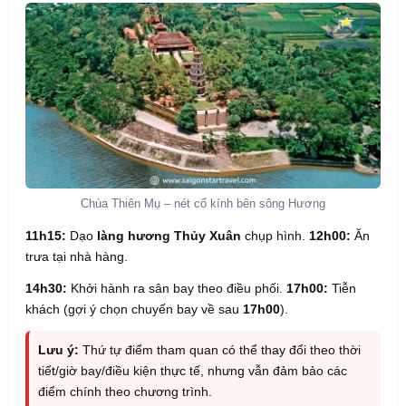
Chùa Thiên Mụ – nét cổ kính bên sông Hương
11h15:
Dạo
làng hương Thủy Xuân
chụp hình.
12h00:
Ăn
trưa tại nhà hàng.
14h30:
Khởi hành ra sân bay theo điều phối.
17h00:
Tiễn
khách (gợi ý chọn chuyến bay về sau
17h00
).
Lưu ý:
Thứ tự điểm tham quan có thể thay đổi theo thời
tiết/giờ bay/điều kiện thực tế, nhưng vẫn đảm bảo các
điểm chính theo chương trình.