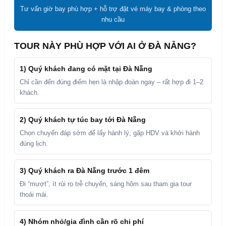
Tư vấn giờ bay phù hợp + hỗ trợ đặt vé máy bay & phòng theo
nhu cầu
TOUR NÀY PHÙ HỢP VỚI AI Ở ĐÀ NẴNG?
1) Quý khách đang có mặt tại Đà Nẵng
Chỉ cần đến đúng điểm hẹn là nhập đoàn ngay – rất hợp đi 1–2
khách.
2) Quý khách tự túc bay tới Đà Nẵng
Chọn chuyến đáp sớm để lấy hành lý, gặp HDV và khởi hành
đúng lịch.
3) Quý khách ra Đà Nẵng trước 1 đêm
Đi “mượt”, ít rủi ro trễ chuyến, sáng hôm sau tham gia tour
thoải mái.
4) Nhóm nhỏ/gia đình cần rõ chi phí