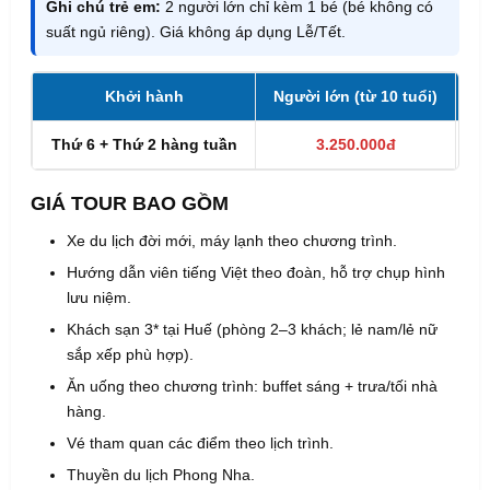
Ghi chú trẻ em:
2 người lớn chỉ kèm 1 bé (bé không có
suất ngủ riêng). Giá không áp dụng Lễ/Tết.
Khởi hành
Người lớn (từ 10 tuổi)
Tr
Thứ 6 + Thứ 2 hàng tuần
3.250.000đ
GIÁ TOUR BAO GỒM
Xe du lịch đời mới, máy lạnh theo chương trình.
Hướng dẫn viên tiếng Việt theo đoàn, hỗ trợ chụp hình
lưu niệm.
Khách sạn 3* tại Huế (phòng 2–3 khách; lẻ nam/lẻ nữ
sắp xếp phù hợp).
Ăn uống theo chương trình: buffet sáng + trưa/tối nhà
hàng.
Vé tham quan các điểm theo lịch trình.
Thuyền du lịch Phong Nha.