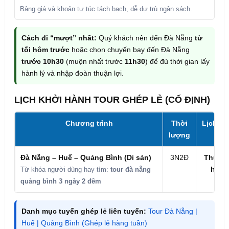
Bảng giá và khoản tự túc tách bạch, dễ dự trù ngân sách.
Cách đi “mượt” nhất:
Quý khách nên đến Đà Nẵng
từ
tối hôm trước
hoặc chọn chuyến bay đến Đà Nẵng
trước 10h30
(muộn nhất trước
11h30
) để đủ thời gian lấy
hành lý và nhập đoàn thuận lợi.
LỊCH KHỞI HÀNH TOUR GHÉP LẺ (CỐ ĐỊNH)
Chương trình
Thời
Lịch kh
lượng
Đà Nẵng – Huế – Quảng Bình (Di sản)
3N2Đ
Thứ 6 
hàng
Từ khóa người dùng hay tìm:
tour đà nẵng
quảng bình 3 ngày 2 đêm
Danh mục tuyến ghép lẻ liên tuyến:
Tour Đà Nẵng |
Huế | Quảng Bình (Ghép lẻ hàng tuần)