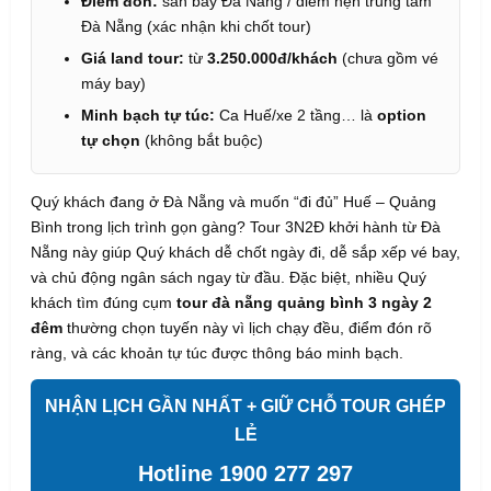
Điểm đón:
sân bay Đà Nẵng / điểm hẹn trung tâm
Đà Nẵng (xác nhận khi chốt tour)
Giá land tour:
từ
3.250.000đ/khách
(chưa gồm vé
máy bay)
Minh bạch tự túc:
Ca Huế/xe 2 tầng… là
option
tự chọn
(không bắt buộc)
Quý khách đang ở Đà Nẵng và muốn “đi đủ” Huế – Quảng
Bình trong lịch trình gọn gàng? Tour 3N2Đ khởi hành từ Đà
Nẵng này giúp Quý khách dễ chốt ngày đi, dễ sắp xếp vé bay,
và chủ động ngân sách ngay từ đầu. Đặc biệt, nhiều Quý
khách tìm đúng cụm
tour đà nẵng quảng bình 3 ngày 2
đêm
thường chọn tuyến này vì lịch chạy đều, điểm đón rõ
ràng, và các khoản tự túc được thông báo minh bạch.
NHẬN LỊCH GẦN NHẤT + GIỮ CHỖ TOUR GHÉP
LẺ
Hotline 1900 277 297