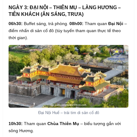
NGÀY 3: ĐẠI NỘI – THIÊN MỤ – LÀNG HƯƠNG –
TIỄN KHÁCH (ĂN SÁNG, TRƯA)
06h30:
Buffet sáng, trả phòng.
08h00:
Tham quan
Đại Nội
–
điểm nhấn di sản cố đô (tùy tuyến tham quan thực tế theo
thời gian).
Đại Nội Huế – trái tim di sản cố đô
10h30:
Tham quan
Chùa Thiên Mụ
– biểu tượng gắn với
sông Hương.