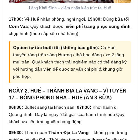
Lăng Khải Định – điểm nhấn kiến trúc tại Huế
17h30:
Về Huế nhận phòng, nghỉ ngơi.
19h00:
Dùng bữa tối
Cơm Vua
; Quý khách được
miễn phí trang phục cung đình
chụp hình (theo sắp xếp nhà hàng).
Option tự túc buổi tối (không bao gồm):
Ca Huế
thuyền rồng trên sông Hương / thả hoa đăng / xe 2 tầng
mui trần. Quý khách thích trải nghiệm nào có thể đăng ký
với hướng dẫn viên để được tư vấn chi phí & khung giờ
phù hợp.
NGÀY 2: HUẾ – THÁNH ĐỊA LA VANG – VĨ TUYẾN
17 – ĐỘNG PHONG NHA – HUẾ (ĂN 3 BỮA)
06h30:
Buffet sáng tại khách sạn.
07h30:
Khởi hành đi
Quảng Bình. Đây là ngày “đắt giá” của hành trình nếu Quý
khách ưu tiên trải nghiệm hang động.
09h30:
Tham quan
Thánh Địa La Vang
– không gian trang
nghiêm và yên tĩnh. Thời gian tham quan được sắp xếp vừa