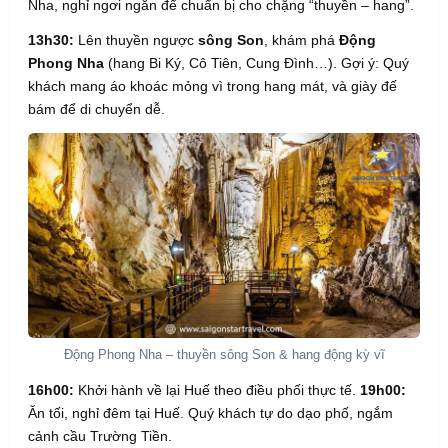
Nha, nghỉ ngơi ngắn để chuẩn bị cho chặng “thuyền – hang”.
13h30:
Lên thuyền ngược
sông Son
, khám phá
Động
Phong Nha
(hang Bi Ký, Cô Tiên, Cung Đình…). Gợi ý: Quý
khách mang áo khoác mỏng vì trong hang mát, và giày đế
bám để di chuyển dễ.
Động Phong Nha – thuyền sông Son & hang động kỳ vĩ
16h00:
Khởi hành về lại Huế theo điều phối thực tế.
19h00:
Ăn tối, nghỉ đêm tại Huế. Quý khách tự do dạo phố, ngắm
cảnh cầu Trường Tiền.