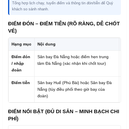
Tổng hợp lịch chạy, tuyến điểm và thông tin đón/tiễn để Quý
khách so sánh nhanh.
ĐIỂM ĐÓN – ĐIỂM TIỄN (RÕ RÀNG, DỄ CHỐT
VÉ)
Hạng mục
Nội dung
Khu
Điểm đón
Sân bay Đà Nẵng hoặc điểm hẹn trung
Ưu 
/ nhập
tâm Đà Nẵng (xác nhận khi chốt tour)
bay
đoàn
11h
Điểm tiễn
Sân bay Huế (Phú Bài) hoặc Sân bay Đà
Chọ
Nẵng (tùy điều phối theo giờ bay của
lịc
đoàn)
ĐIỂM NỔI BẬT (ĐỦ DI SẢN – MINH BẠCH CHI
PHÍ)