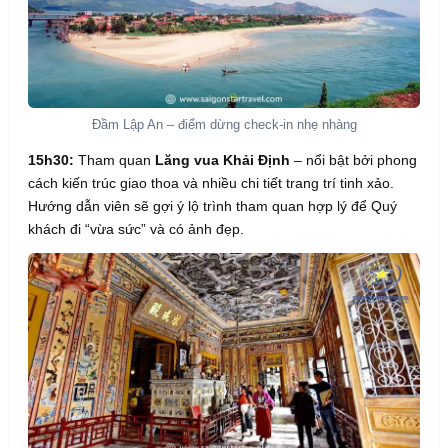
Đầm Lập An – điểm dừng check-in nhẹ nhàng
15h30:
Tham quan
Lăng vua Khải Định
– nổi bật bởi phong
cách kiến trúc giao thoa và nhiều chi tiết trang trí tinh xảo.
Hướng dẫn viên sẽ gợi ý lộ trình tham quan hợp lý để Quý
khách đi “vừa sức” và có ảnh đẹp.