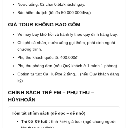
Nước uống: 02 chai 0.5L/khách/ngày.
Bảo hiểm du lịch (tối đa 50.000.000đ/vụ).
GIÁ TOUR KHÔNG BAO GỒM
Vé máy bay khứ hồi và hành lý theo quy định hãng bay.
Chi phí cá nhân; nước uống gọi thêm; phát sinh ngoài
chương trình.
Phụ thu khách quốc tế: 400.000đ.
Phụ thu phòng đơn (nếu Quý khách ở 1 mình 1 phòng).
Option tự túc: Ca Huế/xe 2 tầng… (nếu Quý khách đăng
ký).
CHÍNH SÁCH TRẺ EM – PHỤ THU –
HỦY/HOÃN
Tóm tắt chính sách (dễ đọc – dễ nhớ)
Trẻ 05–09 tuổi:
tính 75% giá tour (ngủ chung người
lớn theo quy định).