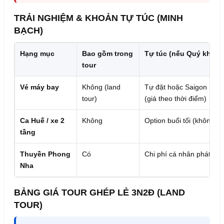
TRẢI NGHIỆM & KHOẢN TỰ TÚC (MINH
BẠCH)
Hạng mục
Bao gồm trong
Tự túc (nếu Quý khác
tour
Vé máy bay
Không (land
Tự đặt hoặc Saigon Star 
tour)
(giá theo thời điểm)
Ca Huế / xe 2
Không
Option buổi tối (không é
tầng
Thuyền Phong
Có
Chi phí cá nhân phát sin
Nha
BẢNG GIÁ TOUR GHÉP LẺ 3N2Đ (LAND
TOUR)