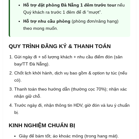
Hỗ trợ đặt phòng Đà Nẵng 1 đêm trước tour
nếu
Quý khách ra trước 1 đêm để đi “mượt”.
Hỗ trợ nhu cầu phòng
(phòng đơn/nâng hạng)
theo mong muốn.
QUY TRÌNH ĐĂNG KÝ & THANH TOÁN
Gửi ngày đi + số lượng khách + nhu cầu điểm đón (sân
bay/TT Đà Nẵng).
Chốt lịch khởi hành, dịch vụ bao gồm & option tự túc (nếu
có).
Thanh toán theo hướng dẫn (thường cọc 70%); nhận xác
nhận giữ chỗ.
Trước ngày đi, nhận thông tin HDV, giờ đón và lưu ý chuẩn
bị.
KINH NGHIỆM CHUẨN BỊ
Giày đế bám tốt; áo khoác mỏng (trong hang mát).