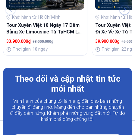
Khởi hành từ: Hồ Chí Minh
Khởi hành từ: Hồ 
Tour Xuyên Việt 18 Ngày 17 Đêm
Tour Xuyên Việt 
Bằng Xe Limousine Từ TpHCM Lên
Đi Xe Về Xe Từ 
Sapa – Hà Giang
33.900.000₫
39.900.000₫
38.000.000₫
45.000.
Thời gian: 18 ngày
Thời gian: 22 ngà
Theo dõi và cập nhật tin tức
mới nhất
Vinh hạnh của chúng tôi là mang đến cho bạn những
chuyến đi đáng nhớ. Mang đến cho bạn những chuyến
đi đầy
cảm hứng. Khám phá những vùng đất mới. Tự do
khám phá cùng chúng tôi.