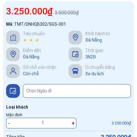
3.250.000₫
3.500.000₫
Mã
:
TMT/DNHQB302/SGS-001
Tiêu chuẩn
Khởi hành từ
★ ★ ★
Đà Nẵng
Điểm đến
Thời gian
Đà Nẵng
3N2Đ
Số chỗ còn nhận
Di chuyển bằng
Còn chỗ
Xe du lịch
Loại khách
Mặc định
-
+
3.250.000₫