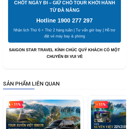
CHỐT NGÀY ĐI – GIỮ CHỖ TOUR KHỞI HÀNH
TỪ ĐÀ NẴNG
Hotline 1900 277 297
Nhận lịch Thứ 6 + Thứ 2 hàng tuần | Tư vấn giờ bay | Hỗ trợ
đặt vé máy bay & phòng
SAIGON STAR TRAVEL KÍNH CHÚC QUÝ KHÁCH CÓ MỘT
CHUYẾN ĐI VUI VẺ
SẢN PHẨM LIÊN QUAN
- 11%
- 11%