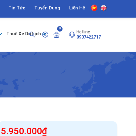
Tin Tức
Tuyển Dụng
Liên Hệ
0
Hotline
Thuê Xe Du Lịch
0907422717
5.950.000₫