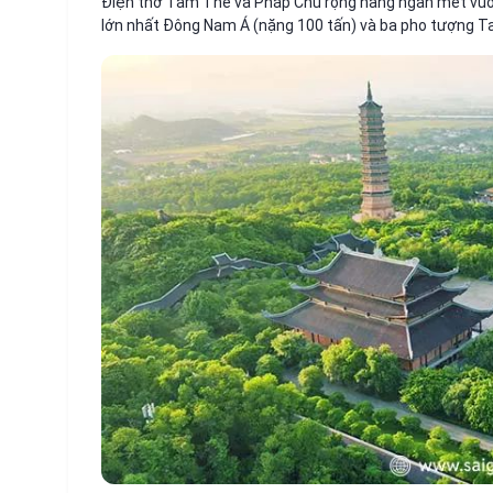
Điện thờ Tam Thế và Pháp Chủ rộng hàng ngàn mét vuôn
lớn nhất Đông Nam Á (nặng 100 tấn) và ba pho tượng T