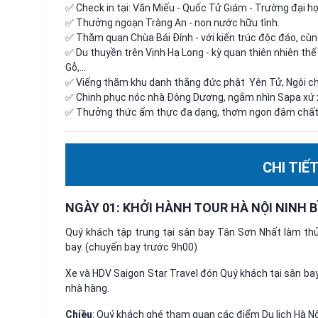
✅ Check in tại: Văn Miếu - Quốc Tử Giám - Trường đại họ
✅ Thưởng ngoạn Tràng An - non nước hữu tình.
✅ Thăm quan Chùa Bái Đính - với kiến trúc độc đáo, cù
✅ Du thuyền trên Vịnh Hạ Long - kỳ quan thiên nhiên t
Gỗ,...
✅ Viếng thăm khu danh thắng đức phật Yên Tử, Ngôi ch
✅ Chinh phục nóc nhà Đông Dương, ngắm nhìn Sapa xứ
✅ Thưởng thức ẩm thực đa dạng, thơm ngon đậm chất
CHI TIẾ
NGÀY 01: KHỞI HÀNH TOUR
HÀ NỘI NINH 
Quý khách tập trung tại sân bay Tân Sơn Nhất làm thủ
bay. (chuyến bay trước 9h00)
Xe và HDV Saigon Star Travel đón Quý khách tại sân bay 
nhà hàng.
Chiều
:
Quý khách ghé tham quan các điểm Du lịch Hà Nộ