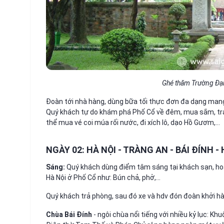
Ghé thăm Trường Đại
Đoàn tới nhà hàng, dùng bữa tối thực đơn đa dạng man
Quý khách tự do khám phá Phố Cổ về đêm, mua sắm, trả
thể mua vé coi múa rối nước, đi xích lô, dạo Hồ Gươm,...
NGÀY 02: HÀ NỘI - TRÀNG AN - BÁI ĐÍNH -
Sáng:
Quý khách dùng điểm tâm sáng tại khách sạn, ho
Hà Nội ở Phố Cổ như: Bún chả, phở,…
Quý khách trả phòng, sau đó xe và hdv đón đoàn khởi h
Chùa Bái Đính
- ngôi chùa nổi tiếng với nhiều kỷ lục: Kh