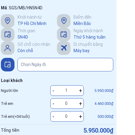
Mã
:
SGS/MB/HN5N4D
Khởi hành từ
Điểm đến
TP Hồ Chí Minh
Miền Bắc
Thời gian
Ngày khởi hành
5N4Đ
Thứ 5 hàng tuần
Số chỗ còn nhận
Di chuyển bằng
Còn chỗ
Máy bay
Loại khách
-
+
Người lớn
5.950.000₫
-
+
Trẻ em
4.460.000₫
-
+
Trẻ em(<04 tuổi)
500.000₫
5.950.000₫
Tổng tiền