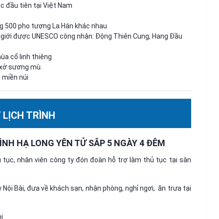
c đầu tiên tại Việt Nam
ng 500 pho tượng La Hán khác nhau
hế giới được UNESCO công nhận: Động Thiên Cung, Hang Đầu
ùa cổ linh thiêng
 xở sương mù.
 miền núi
T LỊCH TRÌNH
BÌNH HẠ LONG YÊN TỬ SÂP 5 NGÀY 4 ĐÊM
 tục, nhân viên công ty đón đoàn hỗ trợ làm thủ tục tại sân
Nội Bài, đưa về khách sạn, nhận phòng, nghỉ ngơi, ăn trưa tại
i