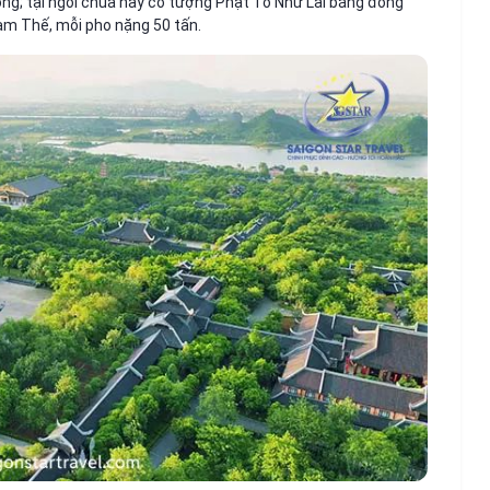
g; tại ngôi chùa này có tượng Phật Tổ Như Lai bằng đồng
am Thế, mỗi pho nặng 50 tấn.