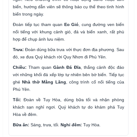
biển, hướng dẫn viên sẽ thông báo cụ thể theo tình hình
biển trong ngày.
Đoàn tiếp tục tham quan
Eo Gió
, cung đường ven biển
nổi tiếng với khung cảnh gió, đá và biển xanh, rất phù
hợp để chụp ảnh lưu niệm.
Trưa:
Đoàn dùng bữa trưa với thực đơn địa phương. Sau
đó, xe đưa Quý khách rời Quy Nhơn đi Phú Yên.
Chiều:
Tham quan
Gành Đá Đĩa
, thắng cảnh độc đáo
với những khối đá xếp lớp tự nhiên bên bờ biển. Tiếp tục
ghé
Nhà thờ Mằng Lăng
, công trình cổ nổi tiếng của
Phú Yên.
Tối:
Đoàn về Tuy Hòa, dùng bữa tối và nhận phòng
khách sạn nghỉ ngơi. Quý khách tự do khám phá Tuy
Hòa về đêm.
Bữa ăn:
Sáng, trưa, tối.
Nghỉ đêm:
Tuy Hòa.