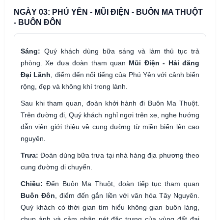
NGÀY 03: PHÚ YÊN - MŨI ĐIỆN - BUÔN MA THUỘT
- BUÔN ĐÔN
Sáng:
Quý khách dùng bữa sáng và làm thủ tục trả
phòng. Xe đưa đoàn tham quan
Mũi Điện - Hải đăng
Đại Lãnh
, điểm đến nổi tiếng của Phú Yên với cảnh biển
rộng, đẹp và không khí trong lành.
Sau khi tham quan, đoàn khởi hành đi Buôn Ma Thuột.
Trên đường đi, Quý khách nghỉ ngơi trên xe, nghe hướng
dẫn viên giới thiệu về cung đường từ miền biển lên cao
nguyên.
Trưa:
Đoàn dùng bữa trưa tại nhà hàng địa phương theo
cung đường di chuyển.
Chiều:
Đến Buôn Ma Thuột, đoàn tiếp tục tham quan
Buôn Đôn
, điểm đến gắn liền với văn hóa Tây Nguyên.
Quý khách có thời gian tìm hiểu không gian buôn làng,
chụp ảnh và cảm nhận nét đặc trưng của vùng đất đại