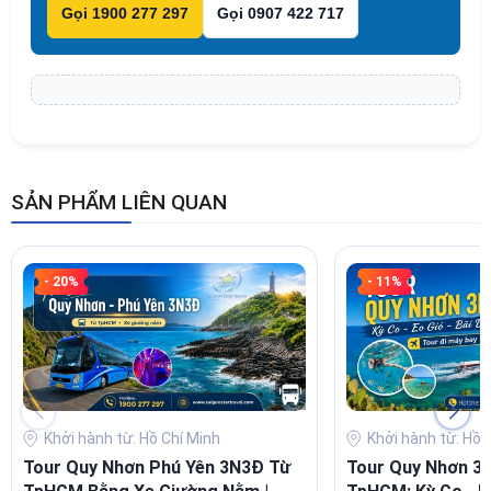
Gọi 1900 277 297
Gọi 0907 422 717
SẢN PHẨM LIÊN QUAN
- 20%
- 11%
Khởi hành từ: Hồ Chí Minh
Khởi hành từ: Hồ 
Tour Quy Nhơn Phú Yên 3N3Đ Từ
Tour Quy Nhơn 3