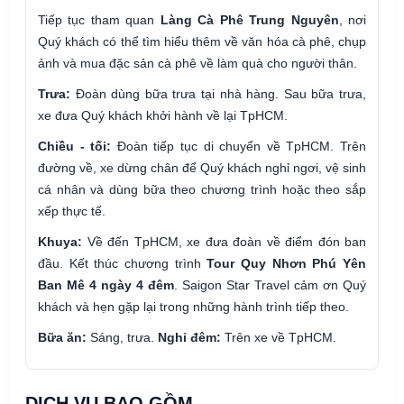
Tiếp tục tham quan
Làng Cà Phê Trung Nguyên
, nơi
Quý khách có thể tìm hiểu thêm về văn hóa cà phê, chụp
ảnh và mua đặc sản cà phê về làm quà cho người thân.
Trưa:
Đoàn dùng bữa trưa tại nhà hàng. Sau bữa trưa,
xe đưa Quý khách khởi hành về lại TpHCM.
Chiều - tối:
Đoàn tiếp tục di chuyển về TpHCM. Trên
đường về, xe dừng chân để Quý khách nghỉ ngơi, vệ sinh
cá nhân và dùng bữa theo chương trình hoặc theo sắp
xếp thực tế.
Khuya:
Về đến TpHCM, xe đưa đoàn về điểm đón ban
đầu. Kết thúc chương trình
Tour Quy Nhơn Phú Yên
Ban Mê 4 ngày 4 đêm
. Saigon Star Travel cảm ơn Quý
khách và hẹn gặp lại trong những hành trình tiếp theo.
Bữa ăn:
Sáng, trưa.
Nghỉ đêm:
Trên xe về TpHCM.
DỊCH VỤ BAO GỒM