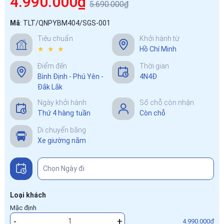
4.990.000₫
5.690.000₫
Mã
:
TLT/QNPYBM404/SGS-001
Tiêu chuẩn
Khởi hành từ
★ ★ ★
Hồ Chí Minh
Điểm đến
Thời gian
Bình Định - Phú Yên -
4N4Đ
Đắk Lắk
Ngày khởi hành
Số chỗ còn nhận
Thứ 4 hàng tuần
Còn chỗ
Di chuyển bằng
Xe giường nằm
Loại khách
Mặc định
-
+
4.990.000₫