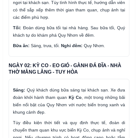
ngơi tại khách sạn. Tùy tình hình thực tế, hướng dẫn viên
có thể sắp xếp thêm thời gian tham quan, chụp ảnh tại
các điểm phù hợp.
Tối:
Đoàn dùng bữa tối tại nhà hàng. Sau bữa tối, Quý
khách tự do khám phá Quy Nhơn về đêm.
Bữa ăn:
Sáng, trưa, tối.
Nghỉ đêm:
Quy Nhơn.
NGÀY 02: KỲ CO - EO GIÓ - GÀNH ĐÁ ĐĨA - NHÀ
THỜ MẰNG LĂNG - TUY HÒA
Sáng:
Quý khách dùng bữa sáng tại khách sạn. Xe đưa
đoàn khởi hành tham quan
Kỳ Co
, một trong những bãi
biển nổi bật của Quy Nhơn với nước biển trong xanh và
khung cảnh đẹp.
Tùy điều kiện thời tiết và quy định thực tế, đoàn di
chuyển tham quan khu vực biển Kỳ Co, chụp ảnh và nghỉ
ngơi. Nếu chương trình có hoạt động cano hoặc tắm