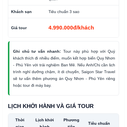
Khách sạn
Tiêu chuẩn 3 sao
Phòn
Giá 
4.990.000đ/khách
Giá tour
chi 
Ghi chú tư vấn nhanh:
Tour này phù hợp với Quý
khách thích đi nhiều điểm, muốn kết hợp biển Quy Nhơn
- Phú Yên với trải nghiệm Ban Mê. Nếu Anh/Chị cần lịch
trình nghỉ dưỡng chậm, ít di chuyển, Saigon Star Travel
sẽ tư vấn thêm phương án Quy Nhơn - Phú Yên riêng
hoặc tour đi máy bay.
LỊCH KHỞI HÀNH VÀ GIÁ TOUR
Thời
Lịch khởi
Phương
Tiêu chuẩn
Giá
gian
hành
tiện