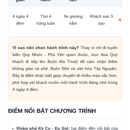
4 ngày 4
Thứ 4
Xe giường
Khách sạn 3
4.990
đêm
hàng tuần
nằm
sao
Vì sao nên chọn hành trình này?
Thay vì chỉ đi tuyến
biển Quy Nhơn - Phú Yên quen thuộc, tour đưa Quý
khách đi tiếp lên Buôn Ma Thuột để cảm nhận thêm
không gian cà phê, Buôn Đôn và văn hóa Tây Nguyên.
Đây là điểm khác biệt giúp chuyến đi nhiều màu sắc hơn,
phù hợp với khách muốn một hành trình đáng nhớ trong
4 ngày 4 đêm.
ĐIỂM NỔI BẬT CHƯƠNG TRÌNH
Khám phá Kỳ Co - Eo Gió:
hai điểm đến nổi bật của