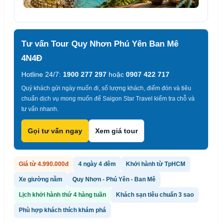
Tư vấn Tour Quy Nhơn Phú Yên Ban Mê
4N4Đ
Hotline 24/7:
1900 277 297
hoặc
0907 422 717
Quý khách gửi ngày muốn đi, số lượng khách, điểm đón và tiêu
chuẩn dịch vụ mong muốn để Saigon Star Travel kiểm tra chỗ và
tư vấn nhanh.
Gọi tư vấn ngay
Xem giá tour
Giá từ 4.990.000đ
4 ngày 4 đêm
Khởi hành từ TpHCM
Xe giường nằm
Quy Nhơn - Phú Yên - Ban Mê
Lịch khởi hành thứ 4 hàng tuần
Khách sạn tiêu chuẩn 3 sao
Phù hợp khách thích khám phá