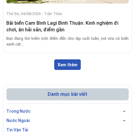
-
Thứ Ba, 04/08/2026
Trần Thảo
Bãi biển Cam Bình Lagi Bình Thuận: Kinh nghiệm đi
chơi, ăn hải sản, điểm gần
Bạn đang tìm kiếm một điểm đến cho dịp cuối tuần, nơi vừa có biển
xanh cát...
Xem thêm
Danh mục bài viết
Trong Nước
Nước Ngoài
Tin Vận Tải