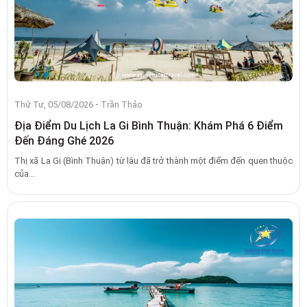
-
Thứ Tư, 05/08/2026
Trần Thảo
Địa Điểm Du Lịch La Gi Bình Thuận: Khám Phá 6 Điểm
Đến Đáng Ghé 2026
Thị xã La Gi (Bình Thuận) từ lâu đã trở thành một điểm đến quen thuộc
của...