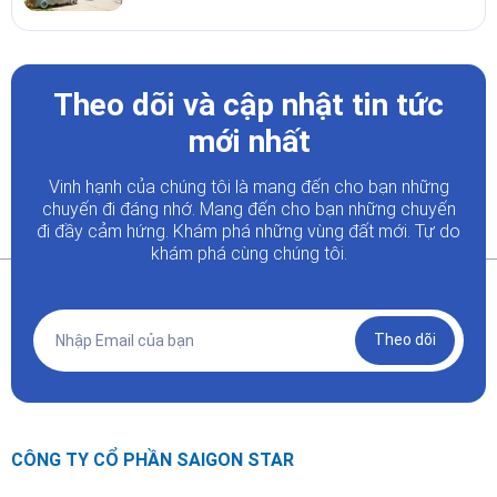
Theo dõi và cập nhật tin tức
mới nhất
Vinh hạnh của chúng tôi là mang đến cho bạn những
chuyến đi đáng nhớ. Mang đến cho bạn những chuyến
đi đầy
cảm hứng. Khám phá những vùng đất mới. Tự do
khám phá cùng chúng tôi.
Theo dõi
CÔNG TY CỔ PHẦN SAIGON STAR