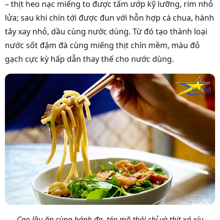
– thịt heo nạc miếng to được tẩm ướp kỹ lưỡng, rim nhỏ
lửa; sau khi chín tới được đun với hỗn hợp cà chua, hành
tây xay nhỏ, dầu cùng nước dùng. Từ đó tạo thành loại
nước sốt đậm đà cùng miếng thịt chín mềm, màu đỏ
gạch cực kỳ hấp dẫn thay thế cho nước dùng.
Cao lầu ăn cùng bánh đa, tép mõ thái chỉ và thịt xá xíu