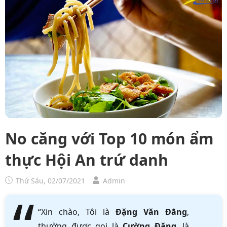
No căng với Top 10 món ẩm
thực Hội An trứ danh
Thứ Sáu, 02/07/2021
Admin
“Xin chào, Tôi là
Đặng Văn Đẳng
,
thường được gọi là
Cường Đặng
, là