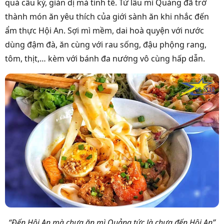
quá cầu kỳ, giản dị mà tinh tế. Từ lâu mì Quảng đã trở
thành món ăn yêu thích của giới sành ăn khi nhắc đến
ẩm thực Hội An. Sợi mì mềm, dai hoà quyện với nước
dùng đậm đà, ăn cùng với rau sống, đậu phộng rang,
tôm, thịt,… kèm với bánh đa nướng vô cùng hấp dẫn.
“Đến Hội An mà chưa ăn mì Quảng tức là chưa đến Hội An”