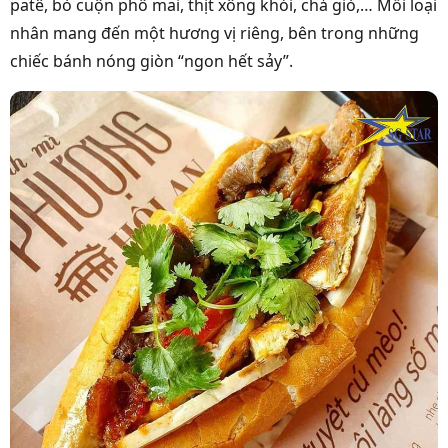
patê, bò cuộn phô mai, thịt xông khói, chả giò,… Mỗi loại
nhân mang đến một hương vị riêng, bên trong những
chiếc bánh nóng giòn “ngon hết sảy”.