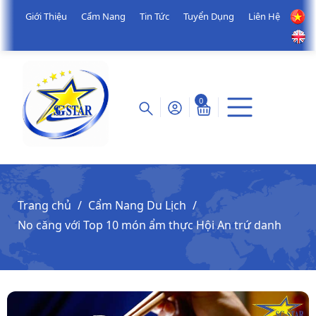
Giới Thiệu
Cẩm Nang
Tin Tức
Tuyển Dụng
Liên Hệ
0
Trang chủ
Cẩm Nang Du Lịch
No căng với Top 10 món ẩm thực Hội An trứ danh