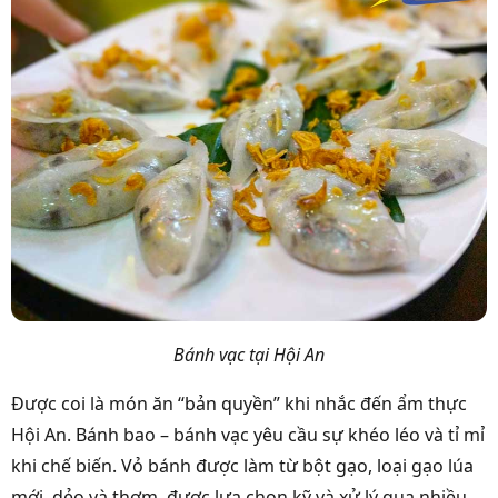
Bánh vạc tại Hội An
Được coi là món ăn “bản quyền” khi nhắc đến ẩm thực
Hội An. Bánh bao – bánh vạc yêu cầu sự khéo léo và tỉ mỉ
khi chế biến. Vỏ bánh được làm từ bột gạo, loại gạo lúa
mới, dẻo và thơm, được lựa chọn kỹ và xử lý qua nhiều