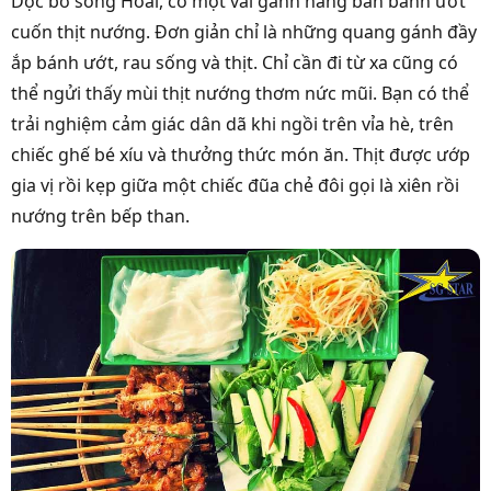
Dọc bờ sông Hoài, có một vài gánh hàng bán bánh ướt
cuốn thịt nướng. Đơn giản chỉ là những quang gánh đầy
ắp bánh ướt, rau sống và thịt. Chỉ cần đi từ xa cũng có
thể ngửi thấy mùi thịt nướng thơm nức mũi. Bạn có thể
trải nghiệm cảm giác dân dã khi ngồi trên vỉa hè, trên
chiếc ghế bé xíu và thưởng thức món ăn. Thịt được ướp
gia vị rồi kẹp giữa một chiếc đũa chẻ đôi gọi là xiên rồi
nướng trên bếp than.