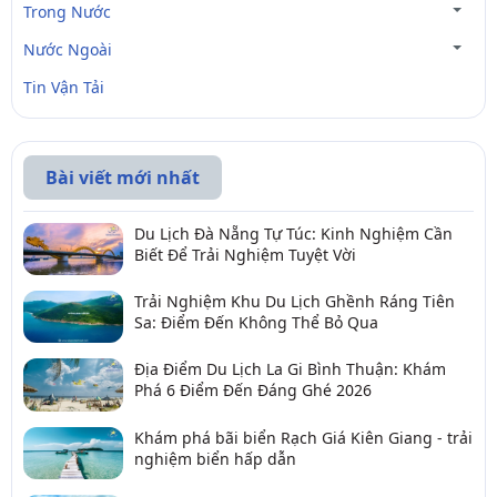
Trong Nước
Nước Ngoài
Tin Vận Tải
Bài viết mới nhất
Du Lịch Đà Nẵng Tự Túc: Kinh Nghiệm Cần
Biết Để Trải Nghiệm Tuyệt Vời
Trải Nghiệm Khu Du Lịch Ghềnh Ráng Tiên
Sa: Điểm Đến Không Thể Bỏ Qua
Địa Điểm Du Lịch La Gi Bình Thuận: Khám
Phá 6 Điểm Đến Đáng Ghé 2026
Khám phá bãi biển Rạch Giá Kiên Giang - trải
nghiệm biển hấp dẫn