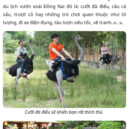
du lịch vườn xoài Đồng Nai đó là: cưỡi đà điểu, câu cá
sấu, trượt cỏ hay những trò chơi quen thuộc như tô
tượng, đi xe điện đụng, tàu lượn siêu tốc, vẽ tranh..v…v..
Cưỡi đà điểu sẽ khiến bạn rất thích thú.