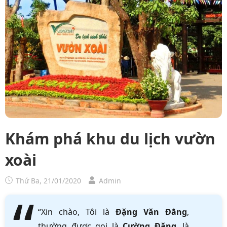
Khám phá khu du lịch vườn
xoài
Thứ Ba, 21/01/2020
Admin
“Xin chào, Tôi là
Đặng Văn Đẳng
,
thường được gọi là
Cường Đặng
, là