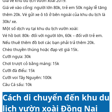
Giá vé khu du lịch vườn xoài 2019:
Giá vé vào cổng: người lớn 80k, trẻ em 50k ngày lễ tăng
thêm 20k. Vé gửi xe ô tô ở bên ngoài của khu du lịch là
30k/ xe.
Một số dịch vụ tại khu du lịch vườn xoài:
Vé hồ bơi: 80k- đối với người lớn, 60k – đối với trẻ em.
Nếu thuê thêm đồ bơi các bạn phải trả thêm 20k.
Chèo thuyền thúng hoặc đạp vịt giá 15k.
Cưỡi ngựa: 30k
Chơi trượt cỏ bằng máng: 15k
Cưỡi đà điểu: 15k
Cưỡi voi Tây Nguyên: 100k
Câu Cá sấu: 10k
Cách di chuyển đến khu du
lịch vườn xoài Đồng Nai