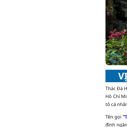
V
Thác Đá H
Hồ Chí Mi
tô cá nhân
Tên gọi
“
đình ngăn