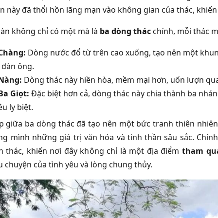
n này đã thổi hồn lãng mạn vào không gian của thác, khiến
àn không chỉ có một mà là
ba dòng thác
chính, mỗi thác m
Chàng:
Dòng nước đổ từ trên cao xuống, tạo nên một khu
 đàn ông.
Nàng:
Dòng thác này hiền hòa, mềm mại hơn, uốn lượn qua
Ba Giọt:
Đặc biệt hơn cả, dòng thác này chia thành ba nhá
êu ly biệt.
p giữa ba dòng thác đã tạo nên một bức tranh thiên nhiên
g mình những giá trị văn hóa và tinh thần sâu sắc. Chín
 thác, khiến nơi đây không chỉ là một địa điểm
tham qu
 chuyện của tình yêu và lòng chung thủy.