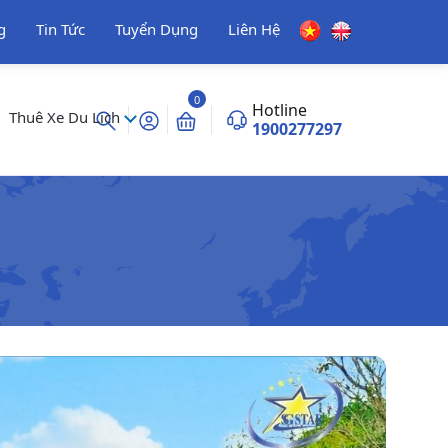
g
Tin Tức
Tuyển Dụng
Liên Hệ
0
Hotline
Thuê Xe Du Lịch
1900277297