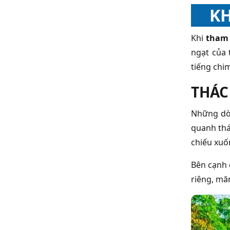
KH
Khi
tham 
ngạt của 
tiếng chim
THÁC
Những dòn
quanh thá
chiếu xuố
Bên cạnh 
riêng, măn