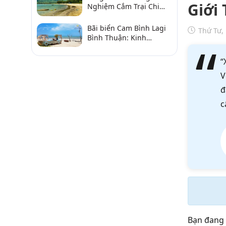
Giới 
Nghiệm Cắm Trại Chi
Tiết Từ A–Z
Bãi biển Cam Bình Lagi
Thứ Tư,
Bình Thuận: Kinh
nghiệm đi chơi, ăn hải
sản, điểm gần
“
V
đ
c
Bạn đang 