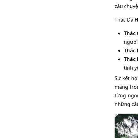
câu chuyệ
Thác Đá H
Thác 
người
Thác 
Thác 
tình y
Sự kết hợ
mang tron
từng ngọn
những câu