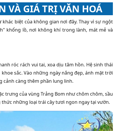
N VÀ GIÁ TRỊ VĂN HOÁ
 khác biệt của không gian nơi đây. Thay vì sự ngột
h" khổng lồ, nơi không khí trong lành, mát mẻ và
nh róc rách vui tai, xoa dịu tâm hồn. Hệ sinh thái
g khoe sắc. Vào những ngày nắng đẹp, ánh mặt trời
g cảnh càng thêm phần lung linh.
 đặc trưng của vùng Trảng Bom như chôm chôm, sầu
g thức những loại trái cây tươi ngon ngay tại vườn.