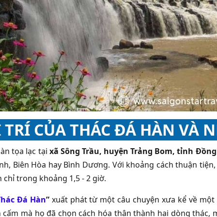
Ị TRÍ CỦA THÁC ĐÁ HÀN VÀ 
àn tọa lạc tại
xã Sông Trầu, huyện Trảng Bom, tỉnh Đồng
nh, Biên Hòa hay Bình Dương. Với khoảng cách thuận tiện,
 chỉ trong khoảng 1,5 - 2 giờ.
Thác Đá Hàn
”
xuất phát từ một câu chuyện xưa kể về một c
 cấm mà họ đã chọn cách hóa thân thành hai dòng thác, mã