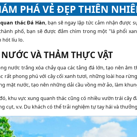
ÁM PHÁ VẺ ĐẸP THIÊN NHIÊ
quan thác Đá Hàn
, bạn sẽ ngay lập tức cảm nhận được sự
thành phố, bạn sẽ được đắm chìm trong một "lá phổi xan
 hót líu lo.
 NƯỚC VÀ THẢM THỰC VẬT
g nước trắng xóa chảy qua các tảng đá lớn, tạo nên âm tha
c rất phong phú với cây cối xanh tươi, những loài hoa rừn
ng mặt nước, tạo nên những dải cầu vồng mờ ảo, làm khun
đó, khu vực xung quanh thác cũng có nhiều vườn trái cây
g cụt, v.v. Du khách có thể trải nghiệm tự tay hái và thưởn