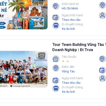
Chàm
Khởi hành từ
Hồ Chí Minh
Ngày khởi hành
Theo nhu cầu
Di chuyển bằng
Xe du lịch
Tour Team Building Vũng Tàu
Doanh Nghiệp | Đi Trưa
Tiêu chuẩn
★ ★
Điểm đến
Vũng Tàu
Ngày khởi hành
Theo nhu cầu
Di chuyển bằng
Xe du lịch