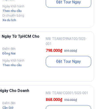
Đặt Tour Ngay
Ngày khởi hành
Theo nhu cầu
Di chuyển bằng
Xe du lịch
 1 Ngày Từ TpHCM Cho
Mã: TEAM/D9NA100/SGS-
001
Điểm đến
798.000₫
899.000₫
Đồng Nai
Ngày khởi hành
Đặt Tour Ngay
Theo nhu cầu
 Ngày Cho Doanh
Mã: TEAM/CG001/SGS-001
868.000₫
990.000₫
Điểm đến
Cần Giờ