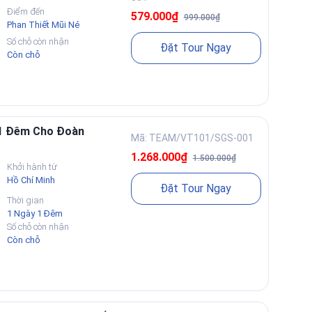
Điểm đến
579.000₫
999.000₫
Phan Thiết Mũi Né
Số chỗ còn nhận
Đặt Tour Ngay
Còn chỗ
 1 Đêm Cho Đoàn
Mã: TEAM/VT101/SGS-001
1.268.000₫
1.500.000₫
Khởi hành từ
Hồ Chí Minh
Đặt Tour Ngay
Thời gian
1 Ngày 1 Đêm
Số chỗ còn nhận
Còn chỗ