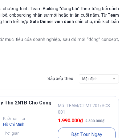
c chương trình Team Building “đúng bài” theo từng bối cảnh
nội bộ, onboarding nhân sự mới hoặc tri ân cuối năm. Từ
Team
g trình kết hợp
Gala Dinner vinh danh
chỉn chu, mỗi kịch bản
 từ mục tiêu của doanh nghiệp, sau đó mới “đóng” concept,
chương trình không chỉ vui mà còn tạo ra giá trị thật: đội ngũ
chương trình
, Saigon Star Travel sẽ đề xuất
02 phương án
để
ù hợp nhất với doanh nghiệp trong năm 2026.
Sắp xếp theo
Mặc định
Mỹ Tho 2N1Đ Cho Công
Mã: TEAM/CTMT201/SGS-
001
Khởi hành từ
1.990.000₫
2.500.000₫
Hồ Chí Minh
Thời gian
Đặt Tour Ngay