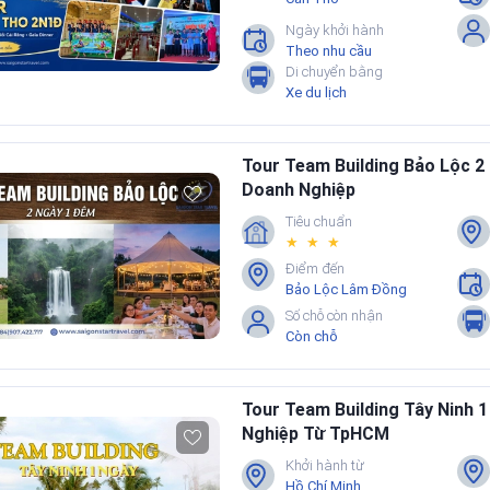
Ngày khởi hành
Theo nhu cầu
Di chuyển bằng
Xe du lịch
Tour Team Building Bảo Lộc 
Doanh Nghiệp
Tiêu chuẩn
★ ★ ★
Điểm đến
Bảo Lộc Lâm Đồng
Số chỗ còn nhận
Còn chỗ
Tour Team Building Tây Ninh 
Nghiệp Từ TpHCM
Khởi hành từ
Hồ Chí Minh