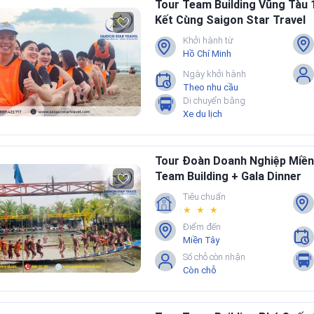
Tour Team Building Vũng Tàu 
Kết Cùng Saigon Star Travel
Khởi hành từ
Hồ Chí Minh
Ngày khởi hành
Theo nhu cầu
Di chuyển bằng
Xe du lịch
Tour Đoàn Doanh Nghiệp Miề
Team Building + Gala Dinner
Tiêu chuẩn
★ ★ ★
Điểm đến
Miền Tây
Số chỗ còn nhận
Còn chỗ