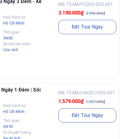
3 Ngày 3 Đêm - Xe
Mã: TEAM/PQ303/SGS-001
3.190.000₫
3.990.000₫
Khởi hành từ
Hồ Chí Minh
Đặt Tour Ngay
Thời gian
3N3Đ
Số chỗ còn nhận
Còn chỗ
 Ngày 1 Đêm | Sôi
Mã: TEAM/LHA201/SGS-001
1.579.000₫
1.997.000₫
Khởi hành từ
Hồ Chí Minh
Đặt Tour Ngay
Thời gian
2N1Đ
Di chuyển bằng
Xe du lịch