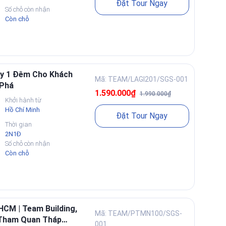
Đặt Tour Ngay
Số chỗ còn nhận
Còn chỗ
ày 1 Đêm Cho Khách
Mã: TEAM/LAGI201/SGS-001
 Phá
1.590.000₫
1.990.000₫
Khởi hành từ
Hồ Chí Minh
Đặt Tour Ngay
Thời gian
2N1Đ
Số chỗ còn nhận
Còn chỗ
HCM | Team Building,
Mã: TEAM/PTMN100/SGS-
, Tham Quan Tháp
001