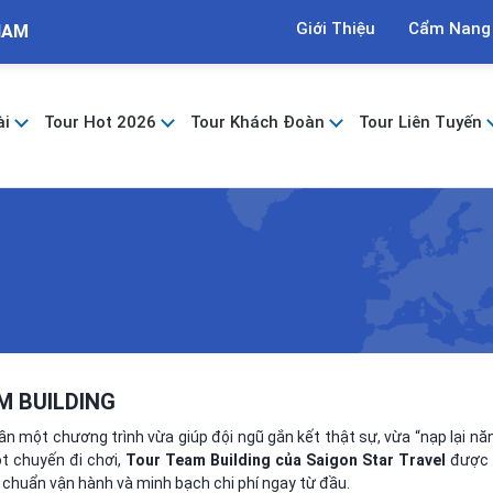
Giới Thiệu
Cẩm Nang
NAM
ài
Tour Hot 2026
Tour Khách Đoàn
Tour Liên Tuyến
M BUILDING
n một chương trình vừa giúp đội ngũ gắn kết thật sự, vừa “nạp lại nă
t chuyến đi chơi,
Tour Team Building của Saigon Star Travel
được x
êu chuẩn vận hành và minh bạch chi phí ngay từ đầu.