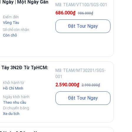
1 Ngày | Một Ngày Gắn
Mã: TEAM/VT100/SGS-001
686.000₫
986.000₫
Điểm đến
Vũng Tàu
Đặt Tour Ngay
Số chỗ còn nhận
Còn chỗ
n Tây 3N2Đ Từ TpHCM:
Mã: TEAM/MT30201/SGS-
001
Khởi hành từ
2.590.000₫
2.990.000₫
Hồ Chí Minh
Ngày khởi hành
Đặt Tour Ngay
Theo nhu cầu
Di chuyển bằng
Xe du lịch