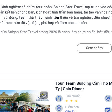
 kinh nghiệm tổ chức tour đoàn, Saigon Star Travel tập trung vào cá
ắn kết liên phòng ban, kích hoạt tinh thần bán hàng, tái tạo văn hóa 
ển
sôi động,
team thử thách sinh tồn
thiên về trải nghiệm, đến chươn
 kế theo mức độ vận động phù hợp và đảm bảo an toàn.
 của Saigon Star Travel trong 2026 là cách làm thực chiến: bắt đầu
ự vận hành, phương án thời tiết và checklist kiểm soát rủi ro. Nhờ đó, 
phối hợp tốt hơn và mang được tinh thần tích cực trở lại công việc.
Xem thêm
 gửi giúp
số lượng khách, thời gian dự kiến, ngân sách và mục tiêu 
 phương án tối ưu ngân sách và một phương án tối ưu trải nghiệm, ph
Tour Team Building Cần Thơ 
Ty | Gala Dinner
Tiêu chuẩn
★ ★ ★
Điểm đến
Cần Thơ