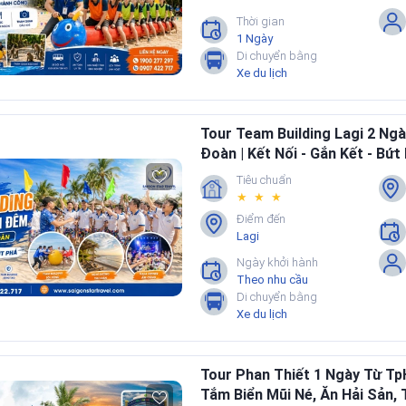
Thời gian
1 Ngày
Di chuyển bằng
Xe du lịch
Tour Team Building Lagi 2 Ng
Đoàn | Kết Nối - Gắn Kết - Bứt
Tiêu chuẩn
★ ★ ★
Điểm đến
Lagi
Ngày khởi hành
Theo nhu cầu
Di chuyển bằng
Xe du lịch
Tour Phan Thiết 1 Ngày Từ Tp
Tắm Biển Mũi Né, Ăn Hải Sản