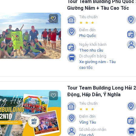
Tour Team Building Phú Quốc 
Giường Nằm + Tàu Cao Tốc
Tiêu chuẩn
★ ★ ★
Điểm đến
Phú Quốc
Ngày khởi hành
Theo nhu cầu
Di chuyển bằng
Xe giường nằm - Tàu
cao tốc
Tour Team Building Long Hải 2
Động, Hấp Dẫn, Ý Nghĩa
Tiêu chuẩn
★ ★ ★
Điểm đến
Vũng Tàu
Số chỗ còn nhận
Còn chỗ