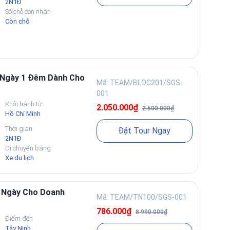
2N1Đ
Số chỗ còn nhận
Còn chỗ
2 Ngày 1 Đêm Dành Cho
Mã: TEAM/BLOC201/SGS-
001
Khởi hành từ
2.050.000₫
2.500.000₫
Hồ Chí Minh
Thời gian
Đặt Tour Ngay
2N1Đ
Di chuyển bằng
Xe du lịch
1 Ngày Cho Doanh
Mã: TEAM/TN100/SGS-001
786.000₫
8.990.000₫
Điểm đến
Tây Ninh