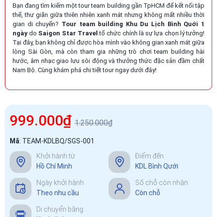
Bạn đang tìm kiếm một tour team building gần TpHCM để kết nối tập
thể, thư giãn giữa thiên nhiên xanh mát nhưng không mất nhiều thời
gian di chuyển?
Tour team building Khu Du Lịch Bình Quới 1
ngày
do
Saigon Star Travel
tổ chức chính là sự lựa chọn lý tưởng!
Tại đây, bạn không chỉ được hòa mình vào không gian xanh mát giữa
lòng Sài Gòn, mà còn tham gia những trò chơi team building hài
hước, âm nhạc giao lưu sôi động và thưởng thức đặc sản đầm chất
Nam Bộ. Cùng khám phá chi tiết tour ngay dưới đây!
999.000₫
1.250.000₫
Mã
:
TEAM-KDLBQ/SGS-001
Khởi hành từ
Điểm đến
Hồ Chí Minh
KDL Bình Qưới
Ngày khởi hành
Số chỗ còn nhận
Theo nhu cầu
Còn chỗ
Di chuyển bằng