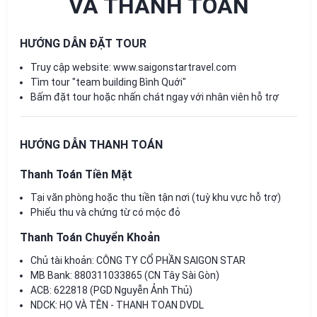
VÀ THANH TOÁN
HƯỚNG DẪN ĐẶT TOUR
Truy cập website:
www.saigonstartravel.com
Tìm tour "team building Bình Quới"
Bấm đặt tour hoặc nhấn chát ngay với nhân viên hỗ trợ
HƯỚNG DẪN THANH TOÁN
Thanh Toán Tiền Mặt
Tại văn phòng hoặc thu tiền tận nơi (tuỳ khu vực hỗ trợ)
Phiếu thu và chứng từ có mộc đỏ
Thanh Toán Chuyển Khoản
Chủ tài khoản: CÔNG TY CỔ PHẦN SAIGON STAR
MB Bank: 880311033865 (CN Tây Sài Gòn)
ACB: 622818 (PGD Nguyễn Ảnh Thủ)
NDCK: HỌ VÀ TÊN - THANH TOAN DVDL