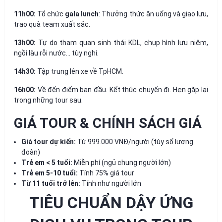
11h00:
Tổ chức
gala lunch
: Thưởng thức ăn uống và giao lưu,
trao quà team xuất sắc.
13h00:
Tự do tham quan sinh thái KDL, chụp hình lưu niệm,
ngồi làu rỗi nước... tùy nghi.
14h30:
Tập trung lên xe về TpHCM.
16h00:
Về đến điểm ban đầu. Kết thúc chuyến đi. Hẹn gặp lại
trong những tour sau.
GIÁ TOUR & CHÍNH SÁCH GIÁ
Giá tour dự kiến:
Từ 999.000 VNĐ/người (tùy số lượng
đoàn)
Trẻ em < 5 tuổi:
Miễn phí (ngủ chung người lớn)
Trẻ em 5-10 tuổi:
Tính 75% giá tour
Từ 11 tuổi trở lên:
Tính như người lớn
TIÊU CHUẨN DẬY ỨNG