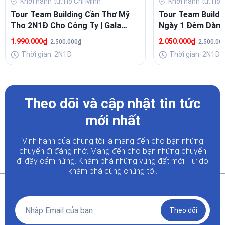
Khởi hành từ: Hồ Chí Minh
Khởi hành từ: Hồ 
Tour Team Building Cần Thơ Mỹ
Tour Team Buildi
Tho 2N1Đ Cho Công Ty | Gala
Ngày 1 Đêm Dành
Dinner
Nghiệp
1.990.000₫
2.050.000₫
2.500.000₫
2.500.00
Thời gian: 2N1Đ
Thời gian: 2N1Đ
Theo dõi và cập nhật tin tức
mới nhất
Vinh hạnh của chúng tôi là mang đến cho bạn những
chuyến đi đáng nhớ. Mang đến cho bạn những chuyến
đi đầy
cảm hứng. Khám phá những vùng đất mới. Tự do
khám phá cùng chúng tôi.
Theo dõi