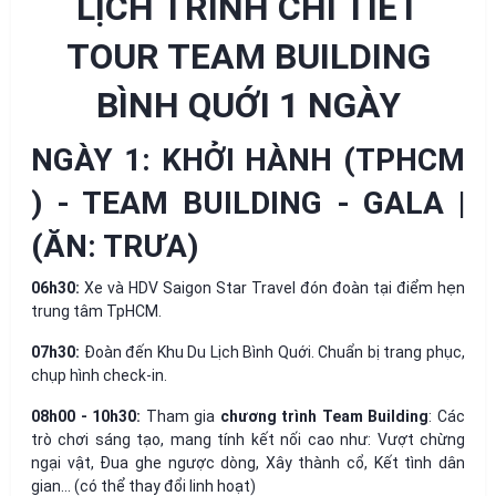
LỊCH TRÌNH CHI TIẾT
TOUR TEAM BUILDING
BÌNH QUỚI 1 NGÀY
NGÀY 1: KHỞI HÀNH (TPHCM
) - TEAM BUILDING - GALA |
(ĂN: TRƯA)
06h30:
Xe và HDV Saigon Star Travel đón đoàn tại điểm hẹn
trung tâm TpHCM.
07h30:
Đoàn đến Khu Du Lịch Bình Quới. Chuẩn bị trang phục,
chụp hình check-in.
08h00 - 10h30:
Tham gia
chương trình Team Building
: Các
trò chơi sáng tạo, mang tính kết nối cao như: Vượt chừng
ngại vật, Đua ghe ngược dòng, Xây thành cổ, Kết tình dân
gian... (có thể thay đổi linh hoạt)