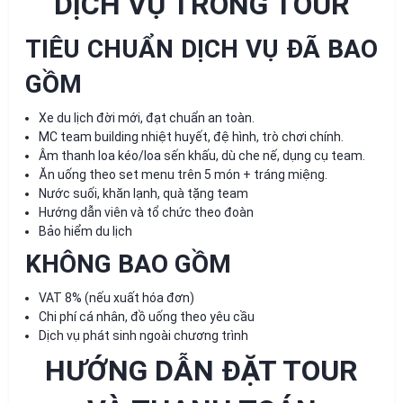
DỊCH VỤ TRONG TOUR
TIÊU CHUẨN DỊCH VỤ ĐÃ BAO
GỒM
Xe du lịch đời mới, đạt chuẩn an toàn.
MC team building nhiệt huyết, đệ hình, trò chơi chính.
Âm thanh loa kéo/loa sến khấu, dù che nế, dụng cụ team.
Ăn uống theo set menu trên 5 món + tráng miệng.
Nước suối, khăn lạnh, quà tặng team
Hướng dẫn viên và tổ chức theo đoàn
Bảo hiểm du lịch
KHÔNG BAO GỒM
VAT 8% (nếu xuất hóa đơn)
Chi phí cá nhân, đồ uống theo yêu cầu
Dịch vụ phát sinh ngoài chương trình
HƯỚNG DẪN ĐẶT TOUR