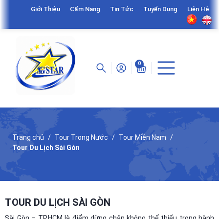
Giới Thiệu
Cẩm Nang
Tin Tức
Tuyển Dụng
Liên Hệ
0
Trang chủ
Tour Trong Nước
Tour Miền Nam
Tour Du Lịch Sài Gòn
TOUR DU LỊCH SÀI GÒN
Sài Gòn – TP.HCM là điểm dừng chân không thể thiếu trong hành