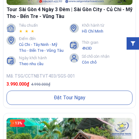
tử.
Tour Sài Gòn 4 Ngày 3 Đêm | Sài Gòn City - Củ Chi - Mỹ
Tho - Bến Tre - Vũng Tàu
📌Xem chi tiết tại:
Tour Sài Gòn 2 Ngày 1 Đêm
Tiêu chuẩn
Khởi hành từ
★ ★ ★
Hồ Chí Minh
Điểm đến
Thời gian
Củ Chi - Tây Ninh - Mỹ
4N3Đ
Tho - Bến Tre - Vũng Tàu
Số chỗ còn nhận
Ngày khởi hành
Còn chỗ
Theo nhu cầu
Mã: TSG/CCTNBTVT403/SGS-001
3.990.000₫
4.990.000₫
Đặt Tour Ngay
5. Tour Sài Gòn 3 Ngày 2 Đêm – Củ Chi – Mỹ Tho – Bến
Tre
Dành cho khách có quỹ thời gian 3 ngày, muốn kết hợp đầy đủ Sài
- 13%
Gòn – Củ Chi – Mekong. Lịch trình thường gồm city tour ngày đầu,
một ngày dành cho Địa đạo Củ Chi và một ngày xuống Mỹ Tho –