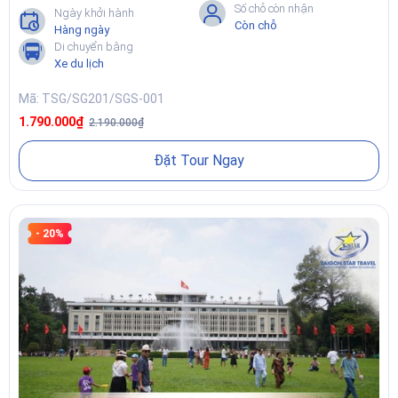
khoai mì, trà nóng.
Số chỗ còn nhận
Ngày khởi hành
Còn chỗ
Hàng ngày
📌Xem chi tiết tại:
Tour Địa đạo Củ Chi 1 Ngày
Di chuyển bằng
Xe du lịch
Mã: TSG/SG201/SGS-001
1.790.000₫
2.190.000₫
Đặt Tour Ngay
- 20%
4. Tour Sài Gòn 2 Ngày 1 Đêm
Khi bạn có trọn vẹn một cuối tuần,
tour Sài Gòn 2 ngày 1 đêm
là
lựa chọn cân bằng giữa city tour và ngoại thành. Ngày 1 khám phá
trung tâm Sài Gòn; Ngày 2 linh hoạt chọn tuyến Địa đạo Củ Chi –
Đền Bến Dược – KDL sinh thái Củ Chi hoặc Mỹ Tho – Bến Tre
(Mekong) với thuyền lớn, xuồng chèo, vườn trái cây và đờn ca tài