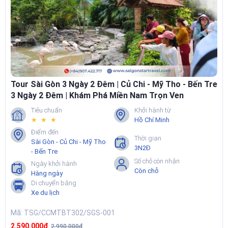
Bến Tre, đi thuyền sông Tiền, tham quan cồn, lò kẹo dừa, xuồng
chèo rạch dừa nước.
📌Xem chi tiết tại:
Tour Sài Gòn 3 Ngày 2 Đêm – Củ Chi – Mỹ Tho –
Bến Tre
Tour Sài Gòn 3 Ngày 2 Đêm | Củ Chi - Mỹ Tho - Bến Tre
3 Ngày 2 Đêm | Khám Phá Miền Nam Trọn Ven
Tiêu chuẩn
Khởi hành từ
★ ★ ★
Hồ Chí Minh
Điểm đến
Thời gian
Sài Gòn - Củ Chi - Mỹ Tho
3N2Đ
- Bến Tre
Số chỗ còn nhận
Ngày khởi hành
Còn chỗ
Hàng ngày
Di chuyển bằng
6. Tour Sài Gòn 4 Ngày 3 Đêm – Củ Chi – Mỹ Tho – Bến
Xe du lịch
Tre – Vũng Tàu
Mã: TSG/CCMTBT302/SGS-001
Đây là gói
tour miền Nam 4 ngày 3 đêm
xuất phát từ Sài Gòn, kết
hợp trọn bộ Sài Gòn – Củ Chi – Mekong – Vũng Tàu trong một hành
2.590.000₫
2.990.000₫