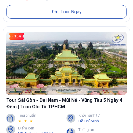
trình. Rất phù hợp với khách ngoài Bắc, miền Trung, đoàn công ty
liên tỉnh, khách quốc tế muốn tối đa hóa trải nghiệm trong một lần
Đặt Tour Ngay
bay.
📌Xem chi tiết tại:
Tour Sài Gòn 4 Ngày 3 Đêm – Củ Chi – Mỹ Tho –
Bến Tre – Vũng Tàu
- 15%
Tour Sài Gòn - Đại Nam - Mũi Né - Vũng Tàu 5 Ngày 4
Đêm | Trọn Gói Từ TPHCM
Tiêu chuẩn
Khởi hành từ
★ ★ ★
Hồ Chí Minh
NÊN CHỌN TOUR DU LỊCH SÀI GÒN NÀO PHÙ HỢP
Điểm đến
Thời gian
VỚI BẠN?