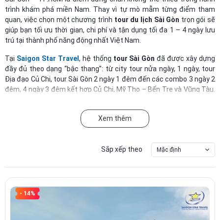
trình khám phá miền Nam. Thay vì tự mò mẫm từng điểm tham
quan, việc chọn một chương trình
tour du lịch Sài Gòn
trọn gói sẽ
giúp bạn tối ưu thời gian, chi phí và tận dụng tối đa 1 – 4 ngày lưu
trú tại thành phố năng động nhất Việt Nam.
Tại
Saigon Star Travel
, hệ thống
tour Sài Gòn
đã được xây dựng
đầy đủ theo dạng “bậc thang”: từ city tour nửa ngày, 1 ngày, tour
Địa đạo Củ Chi, tour Sài Gòn 2 ngày 1 đêm đến các combo 3 ngày 2
đêm, 4 ngày 3 đêm kết hợp Củ Chi, Mỹ Tho – Bến Tre và Vũng Tàu.
Mỗi sản phẩm được thiết kế với lịch trình rõ ràng, báo giá minh
bạch, phù hợp cả khách lẻ lẫn đoàn.
Xem thêm
CÁC DÒNG TOUR DU LỊCH SÀI GÒN CHỦ LỰC
Sắp xếp theo
Mặc định
Danh mục này tổng hợp toàn bộ sản phẩm
tour du lịch Sài Gòn
mà
Saigon Star Travel đang khai thác. Bạn có thể bắt đầu từ các tour
ngắn trong ngày, rồi mở rộng dần ra Củ Chi, Mekong, Vũng Tàu tùy
theo quỹ thời gian.
- 14%
1. Tour Sài Gòn City Nửa Ngày
Phù hợp khách có ít thời gian, khách công tác tranh thủ buổi sáng