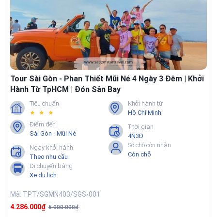
hoặc buổi chiều. Chương trình thường kết hợp các điểm tiêu biểu
như Nhà thờ Đức Bà, Bưu điện Trung tâm, Dinh Thống Nhất, Bảo
tàng hoặc phố đi bộ.
📌Xem chi tiết tại:
Tour Sài Gòn City nửa ngày
Tour Sài Gòn - Phan Thiết Mũi Né 4 Ngày 3 Đêm | Khởi
Hành Từ TpHCM | Đón Sân Bay
Tiêu chuẩn
Khởi hành từ
★ ★ ★
Hồ Chí Minh
Điểm đến
Thời gian
Sài Gòn - Mũi Né
4N3Đ
Số chỗ còn nhận
Ngày khởi hành
Còn chỗ
Theo nhu cầu
Di chuyển bằng
Xe du lịch
2. Tour Sài Gòn City 1 Ngày
Mã: TPT/SGMN403/SGS-001
Dòng sản phẩm city tour kinh điển dành cho khách lần đầu đến Sài
4.286.000₫
Gòn. Lịch trình thường bao gồm: Dinh Thống Nhất, Bảo tàng Chứng
5.000.000₫