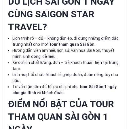
DU LỊCH SÀI GÒN 1 NGÀY
CÙNG SAIGON STAR
TRAVEL?
Lịch trình rõ – đủ – không dồn ép, đi đúng những điểm đặc
trưng nhất cho một
tour tham quan Sài Gòn
.
Hướng dẫn viên am hiểu lịch sử, văn hóa Sài Gòn, thuyết
minh sinh động, dễ hiểu.
Xe du lịch chất lượng, đón – trả khách thuận tiện tại trung
tâm.
Linh hoạt tổ chức: khách lẻ ghép đoàn, đoàn riêng tùy nhu
cầu.
Tư vấn tận tâm để tối ưu chi phí cho
tour Sài Gòn 1 ngày
cho gia đình
và khách đoàn.
ĐIỂM NỔI BẬT CỦA TOUR
THAM QUAN SÀI GÒN 1