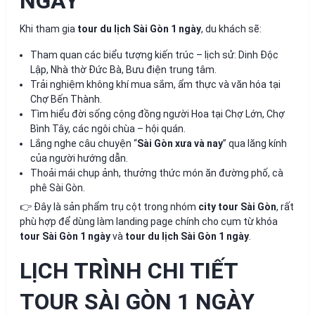
NGÀY
Khi tham gia
tour du lịch Sài Gòn 1 ngày
, du khách sẽ:
Tham quan các biểu tượng kiến trúc – lịch sử: Dinh Độc
Lập, Nhà thờ Đức Bà, Bưu điện trung tâm.
Trải nghiệm không khí mua sắm, ẩm thực và văn hóa tại
Chợ Bến Thành.
Tìm hiểu đời sống cộng đồng người Hoa tại Chợ Lớn, Chợ
Bình Tây, các ngôi chùa – hội quán.
Lắng nghe câu chuyện “
Sài Gòn xưa và nay
” qua lăng kính
của người hướng dẫn.
Thoải mái chụp ảnh, thưởng thức món ăn đường phố, cà
phê Sài Gòn.
👉 Đây là sản phẩm trụ cột trong nhóm
city tour Sài Gòn
, rất
phù hợp để dùng làm landing page chính cho cụm từ khóa
tour Sài Gòn 1 ngày
và
tour du lịch Sài Gòn 1 ngày
.
LỊCH TRÌNH CHI TIẾT
TOUR SÀI GÒN 1 NGÀY