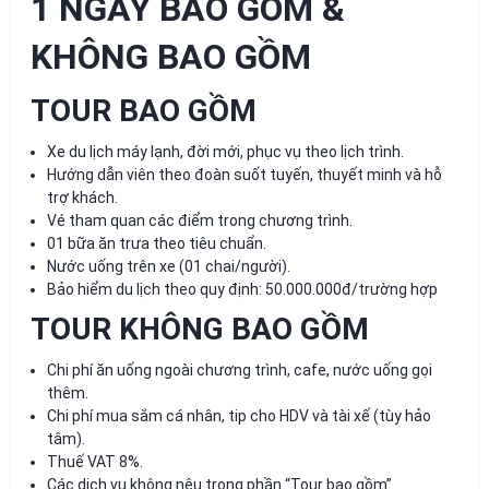
1 NGÀY BAO GỒM &
KHÔNG BAO GỒM
TOUR BAO GỒM
Xe du lịch máy lạnh, đời mới, phục vụ theo lịch trình.
Hướng dẫn viên theo đoàn suốt tuyến, thuyết minh và hỗ
trợ khách.
Vé tham quan các điểm trong chương trình.
01 bữa ăn trưa theo tiêu chuẩn.
Nước uống trên xe (01 chai/người).
Bảo hiểm du lịch theo quy định: 50.000.000đ/trường hợp
TOUR KHÔNG BAO GỒM
Chi phí ăn uống ngoài chương trình, cafe, nước uống gọi
thêm.
Chi phí mua sắm cá nhân, tip cho HDV và tài xế (tùy hảo
tâm).
Thuế VAT 8%.
Các dịch vụ không nêu trong phần “Tour bao gồm”.