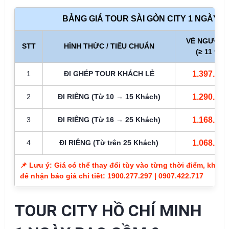
BẢNG GIÁ TOUR SÀI GÒN CITY 1 NGÀY TR
VÉ NGƯỜI 
STT
HÌNH THỨC / TIÊU CHUẨN
(≥ 11 tuổi
1
ĐI GHÉP TOUR KHÁCH LẺ
1.397.00
2
ĐI RIÊNG (Từ 10 → 15 Khách)
1.290.00
3
ĐI RIÊNG (Từ 16 → 25 Khách)
1.168.00
4
ĐI RIÊNG (Từ trên 25 Khách)
1.068.00
📌 Lưu ý: Giá có thể thay đổi tùy vào từng thời điểm, khôn
để nhận báo giá chi tiết: 1900.277.297 | 0907.422.717
TOUR CITY HỒ CHÍ MINH