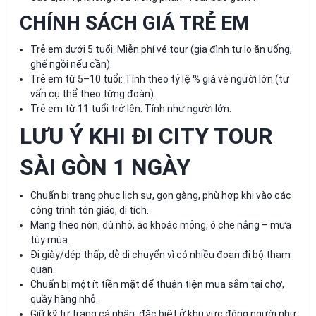
CHÍNH SÁCH GIÁ TRẺ EM
Trẻ em dưới 5 tuổi: Miễn phí vé tour (gia đình tự lo ăn uống,
ghế ngồi nếu cần).
Trẻ em từ 5–10 tuổi: Tính theo tỷ lệ % giá vé người lớn (tư
vấn cụ thể theo từng đoàn).
Trẻ em từ 11 tuổi trở lên: Tính như người lớn.
LƯU Ý KHI ĐI CITY TOUR
SÀI GÒN 1 NGÀY
Chuẩn bị trang phục lịch sự, gọn gàng, phù hợp khi vào các
công trình tôn giáo, di tích.
Mang theo nón, dù nhỏ, áo khoác mỏng, ô che nắng – mưa
tùy mùa.
Đi giày/dép thấp, dễ di chuyển vì có nhiều đoạn đi bộ tham
quan.
Chuẩn bị một ít tiền mặt để thuận tiện mua sắm tại chợ,
quầy hàng nhỏ.
Giữ kỹ tư trang cá nhân, đặc biệt ở khu vực đông người như