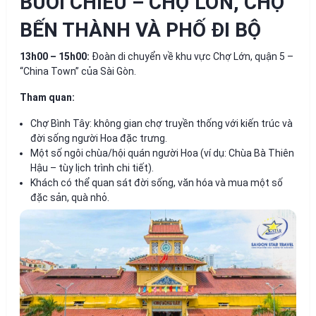
BUỔI CHIỀU – CHỢ LỚN, CHỢ
BẾN THÀNH VÀ PHỐ ĐI BỘ
13h00 – 15h00:
Đoàn di chuyển về khu vực Chợ Lớn, quận 5 –
“China Town” của Sài Gòn.
Tham quan:
Chợ Bình Tây: không gian chợ truyền thống với kiến trúc và
đời sống người Hoa đặc trưng.
Một số ngôi chùa/hội quán người Hoa (ví dụ: Chùa Bà Thiên
Hậu – tùy lịch trình chi tiết).
Khách có thể quan sát đời sống, văn hóa và mua một số
đặc sản, quà nhỏ.