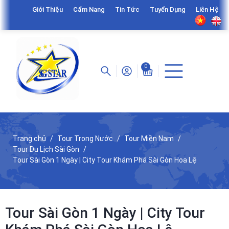
Giới Thiệu
Cẩm Nang
Tin Tức
Tuyển Dụng
Liên Hệ
0
Trang chủ
Tour Trong Nước
Tour Miền Nam
Tour Du Lịch Sài Gòn
Tour Sài Gòn 1 Ngày | City Tour Khám Phá Sài Gòn Hoa Lệ
Tour Sài Gòn 1 Ngày | City Tour