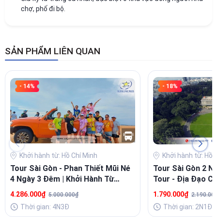
chợ, phố đi bộ.
SẢN PHẨM LIÊN QUAN
- 14%
- 18%
Khởi hành từ: Hồ Chí Minh
Khởi hành từ: Hồ 
Tour Sài Gòn - Phan Thiết Mũi Né
Tour Sài Gòn 2 Ng
4 Ngày 3 Đêm | Khởi Hành Từ
Tour - Địa Đạo Củ
TpHCM | Đón Sân Bay
Sinh Thái
4.286.000₫
1.790.000₫
5.000.000₫
2.190.00
Thời gian: 4N3Đ
Thời gian: 2N1Đ