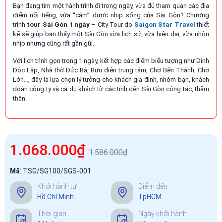
Bạn đang tìm một hành trình đi trong ngày, vừa đủ tham quan các địa
điểm nổi tiếng, vừa “cảm” được nhịp sống của Sài Gòn? Chương
trình
tour Sài Gòn 1 ngày
– City Tour do
Saigon Star Travel
thiết
kế sẽ giúp bạn thấy một Sài Gòn vừa lịch sử, vừa hiện đại, vừa nhộn
nhịp nhưng cũng rất gần gũi.
Với lịch trình gọn trong 1 ngày, kết hợp các điểm biểu tượng như Dinh
Độc Lập, Nhà thờ Đức Bà, Bưu điện trung tâm, Chợ Bến Thành, Chợ
Lớn…, đây là lựa chọn lý tưởng cho khách gia đình, nhóm bạn, khách
đoàn công ty và cả du khách từ các tỉnh đến Sài Gòn công tác, thăm
thân.
1.068.000₫
1.586.000₫
Mã
:
TSG/SG100/SGS-001
Khởi hành từ
Điểm đến
Hồ Chí Minh
TpHCM
Thời gian
Ngày khởi hành