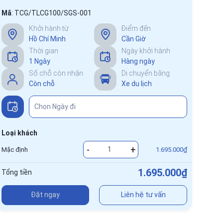
Mã
:
TCG/TLCG100/SGS-001
Khởi hành từ
Điểm đến
Hồ Chí Minh
Cần Giờ
Thời gian
Ngày khởi hành
1 Ngày
Hàng ngày
Số chỗ còn nhận
Di chuyển bằng
Còn chỗ
Xe du lịch
Loại khách
-
+
Mặc định
1.695.000₫
1.695.000₫
Tổng tiền
Đặt ngay
Liên hệ tư vấn