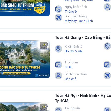
Ngày khởi hành
Tháng 9
Di chuyển bằng
Máy bay - Xe du lịch
Tour Hà Giang - Cao Bằng - 
Khởi hành từ
Hồ Chí Minh
Thời gian
5N4Đ
Số chỗ còn nhận
Còn chỗ
Tour Hà Nội - Ninh Bình - Hạ 
TpHCM
Tiêu chuẩn