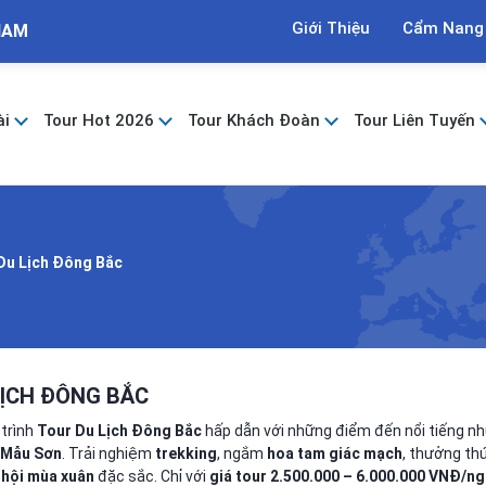
Giới Thiệu
Cẩm Nang
NAM
ài
Tour Hot 2026
Tour Khách Đoàn
Tour Liên Tuyến
Du Lịch Đông Bắc
LỊCH ĐÔNG BẮC
trình
Tour Du Lịch Đông Bắc
hấp dẫn với những điểm đến nổi tiếng n
 Mẫu Sơn
. Trải nghiệm
trekking
, ngắm
hoa tam giác mạch
, thưởng t
 hội mùa xuân
đặc sắc. Chỉ với
giá tour 2.500.000 – 6.000.000 VNĐ/n