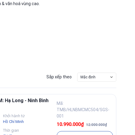
 & văn hoá vùng cao.
Sắp xếp theo
Mặc định
 Hạ Long - Ninh Bình
Mã:
TMB/HLNBMCMC504/SGS-
Khởi hành từ
001
Hồ Chí Minh
10.990.000₫
12.000.000₫
Thời gian