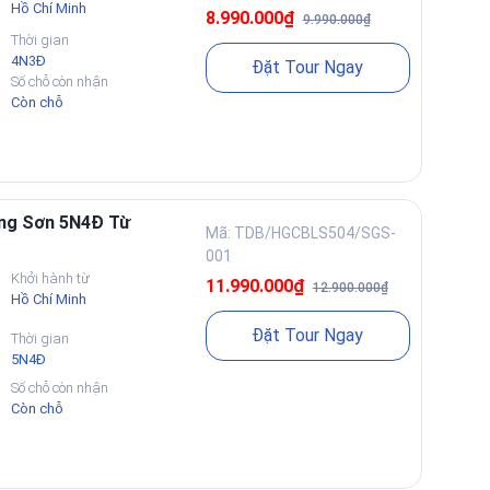
Hồ Chí Minh
8.990.000₫
9.990.000₫
Thời gian
4N3Đ
Đặt Tour Ngay
Số chỗ còn nhận
Còn chỗ
ạng Sơn 5N4Đ Từ
Mã: TDB/HGCBLS504/SGS-
001
Khởi hành từ
11.990.000₫
12.900.000₫
Hồ Chí Minh
Đặt Tour Ngay
Thời gian
5N4Đ
Số chỗ còn nhận
Còn chỗ