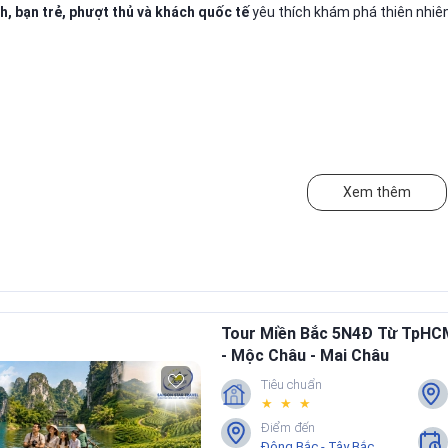
nh, bạn trẻ, phượt thủ và khách quốc tế
yêu thích khám phá thiên nhiên
Xem thêm
Tour Miền Bắc 5N4Đ Từ TpHCM:
- Mộc Châu - Mai Châu
Tiêu chuẩn
★ ★ ★
Điểm đến
Đông Bắc - Tây Bắc