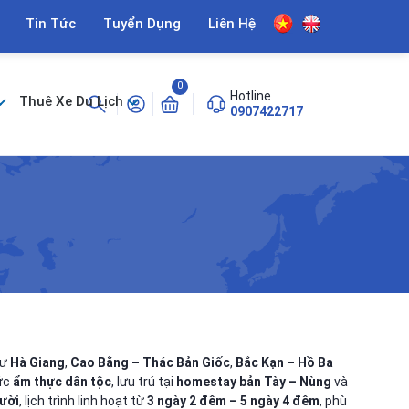
Tin Tức
Tuyển Dụng
Liên Hệ
0
Hotline
Thuê Xe Du Lịch
0907422717
hư
Hà Giang
,
Cao Bằng – Thác Bản Giốc
,
Bắc Kạn – Hồ Ba
hức
ẩm thực dân tộc
, lưu trú tại
homestay bản Tày – Nùng
và
gười
, lịch trình linh hoạt từ
3 ngày 2 đêm – 5 ngày 4 đêm
, phù