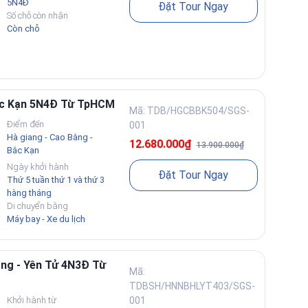
5N4Đ
Đặt Tour Ngay
Số chỗ còn nhận
Còn chỗ
Bắc Kạn 5N4Đ Từ TpHCM
Mã: TDB/HGCBBK504/SGS-
Điểm đến
001
Hà giang - Cao Bằng -
12.680.000₫
13.900.000₫
Bắc Kạn
Ngày khởi hành
Đặt Tour Ngay
Thứ 5 tuần thứ 1 và thứ 3
hàng tháng
Di chuyển bằng
Máy bay - Xe du lịch
Long - Yên Tử 4N3Đ Từ
Mã:
TDBSH/HNNBHLYT403/SGS-
Khởi hành từ
001