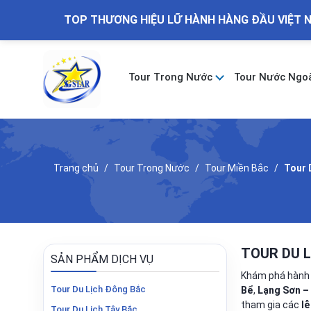
TOP THƯƠNG HIỆU LỮ HÀNH HÀNG ĐẦU VIỆT 
Tour Trong Nước
Tour Nước Ngo
Trang chủ
Tour Trong Nước
Tour Miền Bắc
Tour 
TOUR DU 
SẢN PHẨM DỊCH VỤ
Khám phá hành 
Tour Du Lịch Đông Bắc
Bể
,
Lạng Sơn –
tham gia các
lễ
Tour Du Lịch Tây Bắc