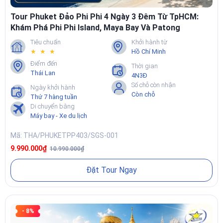
Tour Phuket Đảo Phi Phi 4 Ngày 3 Đêm Từ TpHCM:
Khám Phá Phi Phi Island, Maya Bay Và Patong
Tiêu chuẩn
Khởi hành từ
★ ★ ★
Hồ Chí Minh
Điểm đến
Thời gian
Thái Lan
4N3Đ
Số chỗ còn nhận
Ngày khởi hành
Còn chỗ
Thứ 7 hàng tuần
Di chuyển bằng
Máy bay - Xe du lịch
Mã: THA/PHUKETPP403/SGS-001
9.990.000₫
10.990.000₫
Đặt Tour Ngay
- 8%