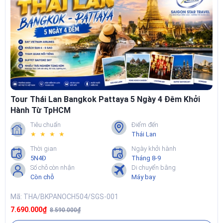
Tour Thái Lan Bangkok Pattaya 5 Ngày 4 Đêm Khởi
Hành Từ TpHCM
Tiêu chuẩn
Điểm đến
★ ★ ★ ★
Thái Lan
Thời gian
Ngày khởi hành
5N4Đ
Tháng 8-9
Số chỗ còn nhận
Di chuyển bằng
Còn chỗ
Máy bay
Mã: THA/BKPANOCH504/SGS-001
7.690.000₫
8.590.000₫