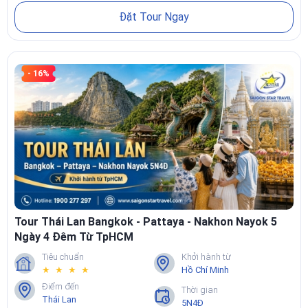
Đặt Tour Ngay
- 16%
Tour Thái Lan Bangkok - Pattaya - Nakhon Nayok 5
Ngày 4 Đêm Từ TpHCM
Tiêu chuẩn
Khởi hành từ
★ ★ ★ ★
Hồ Chí Minh
Điểm đến
Thời gian
Thái Lan
5N4Đ