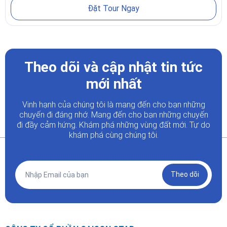
Đặt Tour Ngay
Theo dõi và cập nhật tin tức
mới nhất
Vinh hạnh của chúng tôi là mang đến cho bạn những
chuyến đi đáng nhớ. Mang đến cho bạn những chuyến
đi đầy
cảm hứng. Khám phá những vùng đất mới. Tự do
khám phá cùng chúng tôi.
Theo dõi