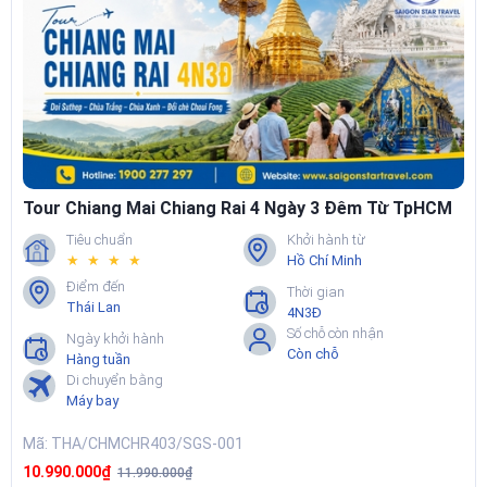
Tour Chiang Mai Chiang Rai 4 Ngày 3 Đêm Từ TpHCM
Tiêu chuẩn
Khởi hành từ
★ ★ ★ ★
Hồ Chí Minh
Điểm đến
Thời gian
Thái Lan
4N3Đ
Số chỗ còn nhận
Ngày khởi hành
Còn chỗ
Hàng tuần
Di chuyển bằng
Máy bay
Mã: THA/CHMCHR403/SGS-001
10.990.000₫
11.990.000₫