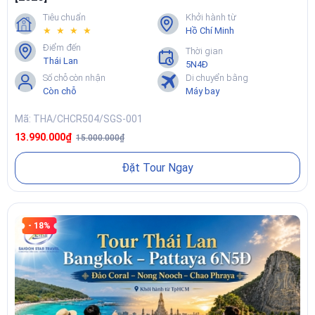
Tiêu chuẩn
Khởi hành từ
★ ★ ★ ★
Hồ Chí Minh
Điểm đến
Thời gian
Thái Lan
5N4Đ
Số chỗ còn nhận
Di chuyển bằng
Còn chỗ
Máy bay
Mã: THA/CHCR504/SGS-001
13.990.000₫
15.000.000₫
Đặt Tour Ngay
- 18%