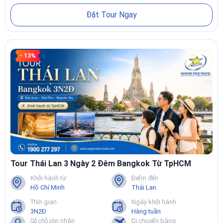
Đặt Tour Ngay
- 13%
Tour Thái Lan 3 Ngày 2 Đêm Bangkok Từ TpHCM
Khởi hành từ
Điểm đến
Hồ Chí Minh
Thái Lan
Thời gian
Ngày khởi hành
3N2Đ
Hàng tuần
Số chỗ còn nhận
Di chuyển bằng