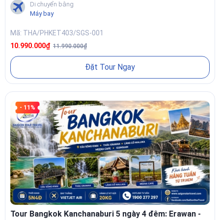
Di chuyển bằng
Máy bay
Mã: THA/PHKET403/SGS-001
10.990.000₫
11.990.000₫
Đặt Tour Ngay
- 11%
Tour Bangkok Kanchanaburi 5 ngày 4 đêm: Erawan -