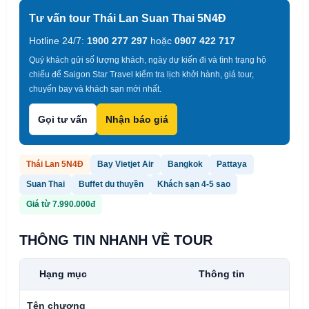
Tư vấn tour Thái Lan Suan Thai 5N4Đ
Hotline 24/7:
1900 277 297
hoặc
0907 422 717
Quý khách gửi số lượng khách, ngày dự kiến đi và tình trạng hộ
chiếu để Saigon Star Travel kiểm tra lịch khởi hành, giá tour,
chuyến bay và khách sạn mới nhất.
Gọi tư vấn
Nhận báo giá
Thái Lan 5N4Đ
Bay Vietjet Air
Bangkok
Pattaya
Suan Thai
Buffet du thuyền
Khách sạn 4-5 sao
Giá từ 7.990.000đ
THÔNG TIN NHANH VỀ TOUR
Hạng mục
Thông tin
Tên chương