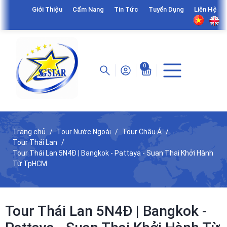
Giới Thiệu
Cẩm Nang
Tin Tức
Tuyển Dụng
Liên Hệ
0
Trang chủ
Tour Nước Ngoài
Tour Châu Á
Tour Thái Lan
Tour Thái Lan 5N4Đ | Bangkok - Pattaya - Suan Thai Khởi Hành
Từ TpHCM
Tour Thái Lan 5N4Đ | Bangkok -