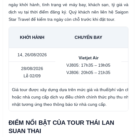
ngày khởi hành, tình trạng vé máy bay, khách sạn, tỷ giá và
dịch vụ tại thời điểm đăng ký. Quý khách nên liên hệ Saigon
Star Travel để kiểm tra ngày còn chỗ trước khi đặt tour.
N
KHỞI HÀNH
CHUYẾN BAY
(Đ
14, 26/08/2026
7.9
Vietjet Air
VJ805: 17h35 – 19h05
28/08/2026
8.9
VJ806: 20h05 – 21h35
Lễ 02/09
Giá tour được xây dựng dựa trên mức giá và thuế/phí vận chuyể
hoặc nhà cung cấp dịch vụ điều chỉnh chính thức phụ thu nhiên li
nhật tương ứng theo thông báo từ nhà cung cấp.
ĐIỂM NỔI BẬT CỦA TOUR THÁI LAN
SUAN THAI