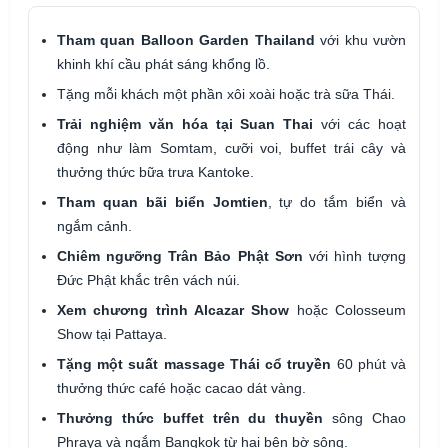
Tham quan Balloon Garden Thailand
với khu vườn
khinh khí cầu phát sáng khổng lồ.
Tặng mỗi khách một phần xôi xoài hoặc trà sữa Thái.
Trải nghiệm văn hóa tại Suan Thai
với các hoạt
động như làm Somtam, cưỡi voi, buffet trái cây và
thưởng thức bữa trưa Kantoke.
Tham quan bãi biển Jomtien
, tự do tắm biển và
ngắm cảnh.
Chiêm ngưỡng Trân Bảo Phật Sơn
với hình tượng
Đức Phật khắc trên vách núi.
Xem chương trình Alcazar Show
hoặc Colosseum
Show tại Pattaya.
Tặng một suất massage Thái cổ truyền
60 phút và
thưởng thức café hoặc cacao dát vàng.
Thưởng thức buffet trên du thuyền
sông Chao
Phraya và ngắm Bangkok từ hai bên bờ sông.