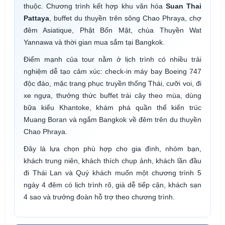
thuộc. Chương trình kết hợp khu văn hóa
Suan Thai
Pattaya
, buffet du thuyền trên sông Chao Phraya, chợ
đêm Asiatique, Phật Bốn Mặt, chùa Thuyền Wat
Yannawa và thời gian mua sắm tại Bangkok.
Điểm mạnh của tour nằm ở lịch trình có nhiều trải
nghiệm dễ tạo cảm xúc: check-in máy bay Boeing 747
độc đáo, mặc trang phục truyền thống Thái, cưỡi voi, đi
xe ngựa, thưởng thức buffet trái cây theo mùa, dùng
bữa kiểu Khantoke, khám phá quần thể kiến trúc
Muang Boran và ngắm Bangkok về đêm trên du thuyền
Chao Phraya.
Đây là lựa chọn phù hợp cho gia đình, nhóm bạn,
khách trung niên, khách thích chụp ảnh, khách lần đầu
đi Thái Lan và Quý khách muốn một chương trình 5
ngày 4 đêm có lịch trình rõ, giá dễ tiếp cận, khách sạn
4 sao và trưởng đoàn hỗ trợ theo chương trình.