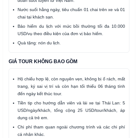
đoàn suốt tuyến từ Việt Nam.
Nước suối hằng ngày, tiêu chuẩn 01 chai trên xe và 01
chai tại khách sạn.
Bảo hiểm du lịch với mức bồi thường tối đa 10.000
USD/vụ theo điều kiện của đơn vị bảo hiểm.
Quà tặng: nón du lịch.
GIÁ TOUR KHÔNG BAO GỒM
Hộ chiếu hợp lệ, còn nguyên vẹn, không bị ố rách, mất
trang, ký sai vị trí và còn hạn tối thiểu 06 tháng tính
đến ngày kết thúc tour.
Tiền tip cho hướng dẫn viên và lái xe tại Thái Lan: 5
USD/ngày/khách, tổng cộng 25 USD/tour/khách, áp
dụng cả trẻ em.
Chi phí tham quan ngoài chương trình và các chi phí
cá nhân khác.