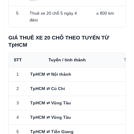
5
Thuê xe 20 chỗ 5 ngày 4
≤ 800 km
đêm
GIÁ THUÊ XE 20 CHỖ THEO TUYẾN TỪ
TpHCM
STT
Tuyến / tỉnh thành
Thời
1
TpHCM ⇄ Nội thành
1 n
2
TpHCM ⇄ Củ Chi
1 n
3
TpHCM ⇄ Vũng Tàu
1 n
4
TpHCM ⇄ Vũng Tàu
2 n
5
TpHCM ⇄ Tiền Giang
1 n