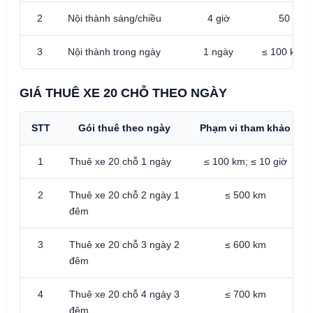
2
Nội thành sáng/chiều
4 giờ
50 – 8
3
Nội thành trong ngày
1 ngày
≤ 100 km; ≤
GIÁ THUÊ XE 20 CHỖ THEO NGÀY
STT
Gói thuê theo ngày
Phạm vi tham khảo
1
Thuê xe 20 chỗ 1 ngày
≤ 100 km; ≤ 10 giờ
2
Thuê xe 20 chỗ 2 ngày 1
≤ 500 km
đêm
3
Thuê xe 20 chỗ 3 ngày 2
≤ 600 km
đêm
4
Thuê xe 20 chỗ 4 ngày 3
≤ 700 km
đêm