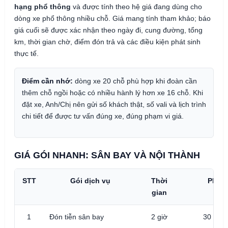
hạng phổ thông
và được tính theo hệ giá đang dùng cho
dòng xe phổ thông nhiều chỗ. Giá mang tính tham khảo; báo
giá cuối sẽ được xác nhận theo ngày đi, cung đường, tổng
km, thời gian chờ, điểm đón trả và các điều kiện phát sinh
thực tế.
Điểm cần nhớ:
dòng xe 20 chỗ phù hợp khi đoàn cần
thêm chỗ ngồi hoặc có nhiều hành lý hơn xe 16 chỗ. Khi
đặt xe, Anh/Chị nên gửi số khách thật, số vali và lịch trình
chi tiết để được tư vấn đúng xe, đúng phạm vi giá.
GIÁ GÓI NHANH: SÂN BAY VÀ NỘI THÀNH
STT
Gói dịch vụ
Thời
Phạm 
gian
1
Đón tiễn sân bay
2 giờ
30 – 5