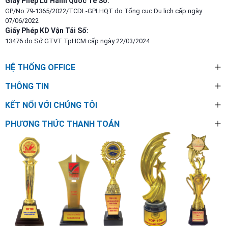
Giấy Phép Lữ Hành Quốc Tế Số:
GP/No.79-1365/2022/TCDL-GPLHQT do Tổng cục Du lịch cấp ngày
07/06/2022
Giấy Phép KD Vận Tải Số:
13476 do Sở GTVT TpHCM cấp ngày 22/03/2024
HỆ THỐNG OFFICE
THÔNG TIN
KẾT NỐI VỚI CHÚNG TÔI
PHƯƠNG THỨC THANH TOÁN