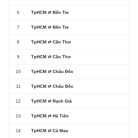
6
TpHCM ⇄ Bến Tre
1 n
7
TpHCM ⇄ Bến Tre
2 n
8
TpHCM ⇄ Cần Thơ
1 n
9
TpHCM ⇄ Cần Thơ
2 n
10
TpHCM ⇄ Châu Đốc
1 n
11
TpHCM ⇄ Châu Đốc
2 n
12
TpHCM ⇄ Rạch Giá
2 n
13
TpHCM ⇄ Hà Tiên
3 n
14
TpHCM ⇄ Cà Mau
3 n