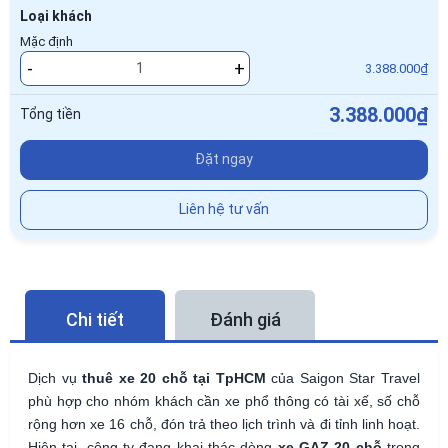
Loại khách
Mặc định
-
+
3.388.000₫
3.388.000₫
Tổng tiền
Đặt ngay
Liên hệ tư vấn
Chi tiết
Đánh giá
Dịch vụ
thuê xe 20 chỗ tại TpHCM
của Saigon Star Travel
phù hợp cho nhóm khách cần xe phổ thông có tài xế, số chỗ
rộng hơn xe 16 chỗ, đón trả theo lịch trình và đi tỉnh linh hoạt.
Hiện tại, công ty đang khai thác dòng
xe GAZ 20 chỗ
trong