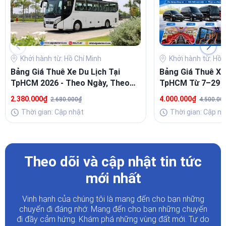
Khởi hành từ: Hồ Chí Minh
Khởi hành từ: Hồ 
Bảng Giá Thuê Xe Du Lịch Tại
Bảng Giá Thuê Xe
TpHCM 2026 - Theo Ngày, Theo
TpHCM Từ 7–29 C
Tuyến, Theo Tháng
Travel
2.380.000₫
4.000.000₫
2.680.000₫
4.500.00
Thời gian: Cập nhật
Thời gian: Cập nh
Theo dõi và cập nhật tin tức
mới nhất
Vinh hạnh của chúng tôi là mang đến cho bạn những
chuyến đi đáng nhớ. Mang đến cho bạn những chuyến
đi đầy
cảm hứng. Khám phá những vùng đất mới. Tự do