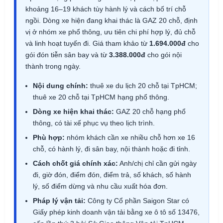
khoảng 16–19 khách tùy hành lý và cách bố trí chỗ
ngồi. Dòng xe hiện đang khai thác là GAZ 20 chỗ, định
vị ở nhóm xe phổ thông, ưu tiên chi phí hợp lý, đủ chỗ
và linh hoạt tuyến đi. Giá tham khảo từ
1.694.000đ
cho
gói đón tiễn sân bay và từ
3.388.000đ
cho gói nội
thành trong ngày.
Nội dung chính:
thuê xe du lịch 20 chỗ tại TpHCM;
thuê xe 20 chỗ tại TpHCM hạng phổ thông.
Dòng xe hiện khai thác:
GAZ 20 chỗ hạng phổ
thông, có tài xế phục vụ theo lịch trình.
Phù hợp:
nhóm khách cần xe nhiều chỗ hơn xe 16
chỗ, có hành lý, đi sân bay, nội thành hoặc đi tỉnh.
Cách chốt giá chính xác:
Anh/chị chỉ cần gửi ngày
đi, giờ đón, điểm đón, điểm trả, số khách, số hành
lý, số điểm dừng và nhu cầu xuất hóa đơn.
Pháp lý vận tải:
Công ty Cổ phần Saigon Star có
Giấy phép kinh doanh vận tải bằng xe ô tô số 13476,