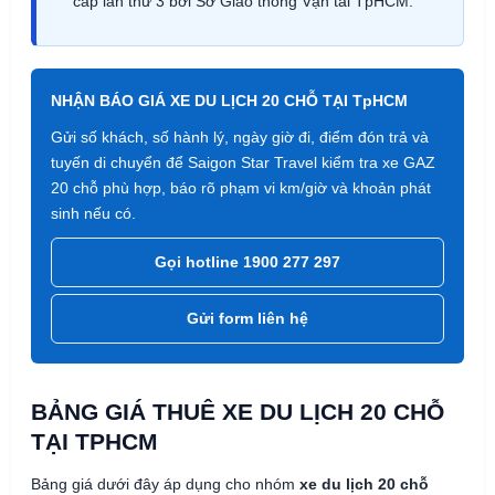
cấp lần thứ 3 bởi Sở Giao thông Vận tải TpHCM.
NHẬN BÁO GIÁ XE DU LỊCH 20 CHỖ TẠI TpHCM
Gửi số khách, số hành lý, ngày giờ đi, điểm đón trả và
tuyến di chuyển để Saigon Star Travel kiểm tra xe GAZ
20 chỗ phù hợp, báo rõ phạm vi km/giờ và khoản phát
sinh nếu có.
Gọi hotline 1900 277 297
Gửi form liên hệ
BẢNG GIÁ THUÊ XE DU LỊCH 20 CHỖ
TẠI TPHCM
Bảng giá dưới đây áp dụng cho nhóm
xe du lịch 20 chỗ