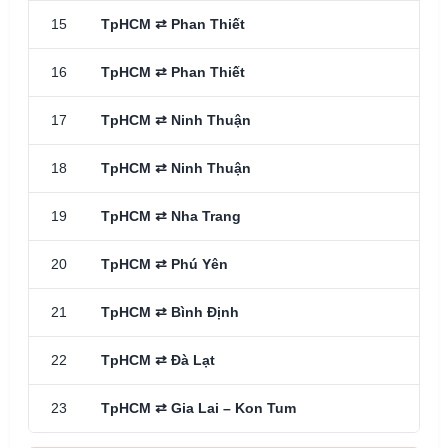
15
TpHCM ⇄ Phan Thiết
2 n
16
TpHCM ⇄ Phan Thiết
3 n
17
TpHCM ⇄ Ninh Thuận
2 n
18
TpHCM ⇄ Ninh Thuận
3 n
19
TpHCM ⇄ Nha Trang
3 n
20
TpHCM ⇄ Phú Yên
3 n
21
TpHCM ⇄ Bình Định
3 n
22
TpHCM ⇄ Đà Lạt
3 n
23
TpHCM ⇄ Gia Lai – Kon Tum
3 n