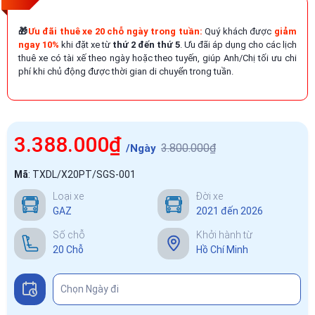
🎁
Ưu đãi thuê xe 20 chỗ ngày trong tuần:
Quý khách được
giảm
ngay 10%
khi đặt xe từ
thứ 2 đến thứ 5
. Ưu đãi áp dụng cho các lịch
thuê xe có tài xế theo ngày hoặc theo tuyến, giúp Anh/Chị tối ưu chi
phí khi chủ động được thời gian di chuyển trong tuần.
3.388.000₫
3.800.000₫
/Ngày
Mã
:
TXDL/X20PT/SGS-001
Loại xe
Đời xe
GAZ
2021 đến 2026
Số chỗ
Khởi hành từ
20 Chỗ
Hồ Chí Minh