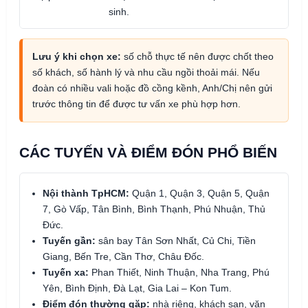
sinh.
Lưu ý khi chọn xe:
số chỗ thực tế nên được chốt theo
số khách, số hành lý và nhu cầu ngồi thoải mái. Nếu
đoàn có nhiều vali hoặc đồ cồng kềnh, Anh/Chị nên gửi
trước thông tin để được tư vấn xe phù hợp hơn.
CÁC TUYẾN VÀ ĐIỂM ĐÓN PHỔ BIẾN
Nội thành TpHCM:
Quận 1, Quận 3, Quận 5, Quận
7, Gò Vấp, Tân Bình, Bình Thạnh, Phú Nhuận, Thủ
Đức.
Tuyến gần:
sân bay Tân Sơn Nhất, Củ Chi, Tiền
Giang, Bến Tre, Cần Thơ, Châu Đốc.
Tuyến xa:
Phan Thiết, Ninh Thuận, Nha Trang, Phú
Yên, Bình Định, Đà Lạt, Gia Lai – Kon Tum.
Điểm đón thường gặp:
nhà riêng, khách sạn, văn