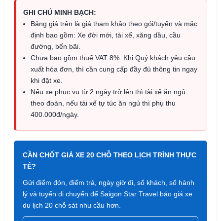
GHI CHÚ MINH BẠCH:
Bảng giá trên là giá tham khảo theo gói/tuyến và mặc
định bao gồm: Xe đời mới, tài xế, xăng dầu, cầu
đường, bến bãi.
Chưa bao gồm thuế VAT 8%. Khi Quý khách yêu cầu
xuất hóa đơn, thì cần cung cấp đầy đủ thông tin ngay
khi đặt xe.
Nếu xe phục vụ từ 2 ngày trở lên thì tài xế ăn ngủ
theo đoàn, nếu tài xế tự túc ăn ngủ thì phụ thu
400.000đ/ngày.
CẦN CHỐT GIÁ XE 20 CHỖ THEO LỊCH TRÌNH THỰC
TẾ?
Gửi điểm đón, điểm trả, ngày giờ đi, số khách, số hành
lý và tuyến di chuyển để Saigon Star Travel báo giá xe
du lịch 20 chỗ sát nhu cầu hơn.