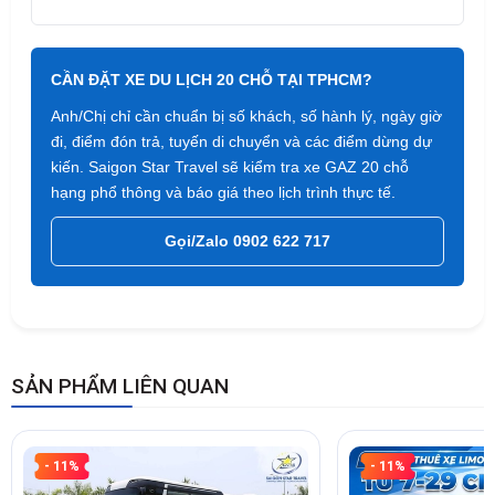
CẦN ĐẶT XE DU LỊCH 20 CHỖ TẠI TPHCM?
Anh/Chị chỉ cần chuẩn bị số khách, số hành lý, ngày giờ
đi, điểm đón trả, tuyến di chuyển và các điểm dừng dự
kiến. Saigon Star Travel sẽ kiểm tra xe GAZ 20 chỗ
hạng phổ thông và báo giá theo lịch trình thực tế.
Gọi/Zalo 0902 622 717
SẢN PHẨM LIÊN QUAN
- 11%
- 11%