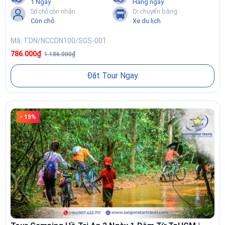
1 Ngày
Hàng ngày
Số chỗ còn nhận
Di chuyển bằng
Còn chỗ
Xe du lịch
Mã: TDN/NCCDN100/SGS-001
786.000₫
1.186.000₫
Đặt Tour Ngay
- 15%