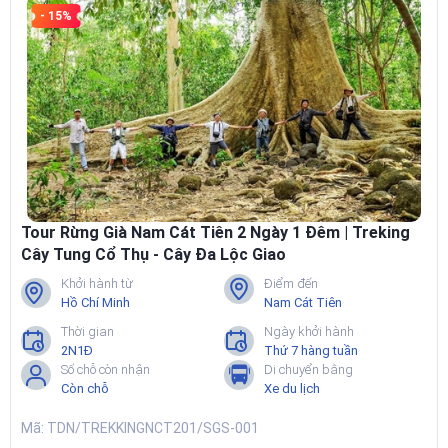
- 15%
Tour Rừng Già Nam Cát Tiên 2 Ngày 1 Đêm | Treking
Cây Tung Cổ Thụ - Cây Đa Lộc Giao
Khởi hành từ
Điểm đến
Hồ Chí Minh
Nam Cát Tiên
Thời gian
Ngày khởi hành
2N1Đ
Thứ 7 hàng tuần
Số chỗ còn nhận
Di chuyển bằng
Còn chỗ
Xe du lịch
Mã: TDN/TREKKINGNCT201/SGS-001