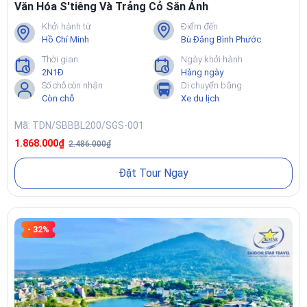
Văn Hóa S'tiêng Và Trảng Cỏ Săn Ảnh
Khởi hành từ
Điểm đến
Hồ Chí Minh
Bù Đăng Bình Phước
Thời gian
Ngày khởi hành
2N1Đ
Hàng ngày
Số chỗ còn nhận
Di chuyển bằng
Còn chỗ
Xe du lịch
Mã: TDN/SBBBL200/SGS-001
1.868.000₫
2.486.000₫
Đặt Tour Ngay
- 32%