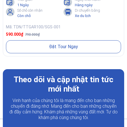
1 Ngày
Hàng ngày
Số chỗ còn nhận
Di chuyển bằng
Còn chỗ
Xe du lịch
Mã: TDN/TTGAR100/SGS-001
590.000₫
790.000₫
Đặt Tour Ngay
Theo dõi và cập nhật tin tức
mới nhất
Vinh hạnh của chúng tôi là mang đến cho bạn những
chuyến đi đáng nhớ. Mang đến cho bạn những chuyến
đi đầy
cảm hứng. Khám phá những vùng đất mới. Tự do
khám phá cùng chúng tôi.