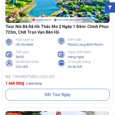
Tour Núi Bà Rá Hồ Thác Mơ 2 Ngày 1 Đêm: Chinh Phục
723m, Chill Trọn Vẹn Bên Hồ
Khởi hành từ
Điểm đến
Hồ Chí Minh
Phước Long Bình Phước
Thời gian
Ngày khởi hành
2N1Đ
Hàng ngày
Số chỗ còn nhận
Di chuyển bằng
Còn chỗ
Xe du lịch
Mã: TDN/NBRTM201/SGS-001
1.668.000₫
2.468.000₫
Đặt Tour Ngay