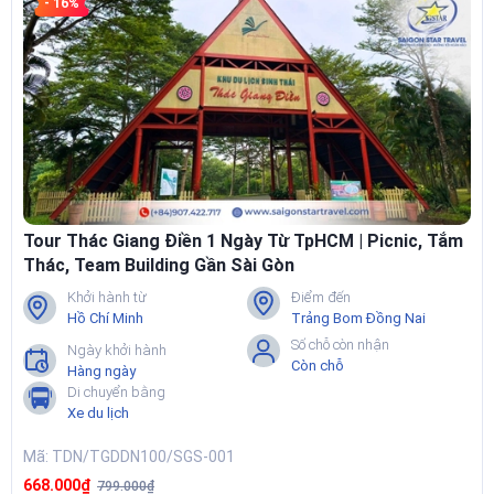
- 16%
Tour Thác Giang Điền 1 Ngày Từ TpHCM | Picnic, Tắm
Thác, Team Building Gần Sài Gòn
Khởi hành từ
Điểm đến
Hồ Chí Minh
Trảng Bom Đồng Nai
Số chỗ còn nhận
Ngày khởi hành
Còn chỗ
Hàng ngày
Di chuyển bằng
Xe du lịch
Mã: TDN/TGDDN100/SGS-001
668.000₫
799.000₫