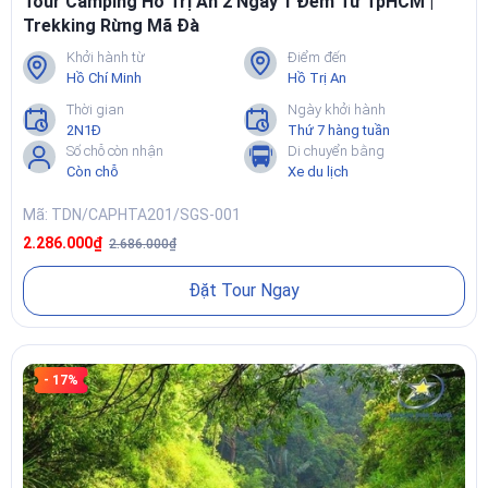
Tour Camping Hồ Trị An 2 Ngày 1 Đêm Từ TpHCM |
Trekking Rừng Mã Đà
Khởi hành từ
Điểm đến
Hồ Chí Minh
Hồ Trị An
Thời gian
Ngày khởi hành
2N1Đ
Thứ 7 hàng tuần
Số chỗ còn nhận
Di chuyển bằng
Còn chỗ
Xe du lịch
Mã: TDN/CAPHTA201/SGS-001
2.286.000₫
2.686.000₫
Đặt Tour Ngay
- 17%