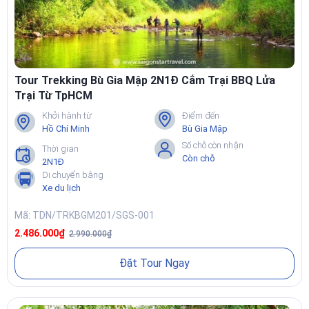
Tour Trekking Bù Gia Mập 2N1Đ Cắm Trại BBQ Lửa
Trại Từ TpHCM
Khởi hành từ
Điểm đến
Hồ Chí Minh
Bù Gia Mập
Số chỗ còn nhận
Thời gian
Còn chỗ
2N1Đ
Di chuyển bằng
Xe du lịch
Mã: TDN/TRKBGM201/SGS-001
2.486.000₫
2.990.000₫
Đặt Tour Ngay