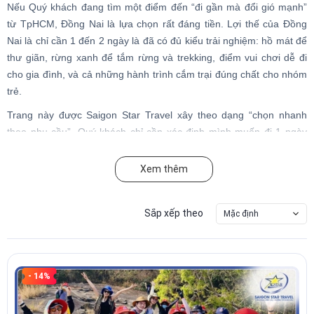
Nếu Quý khách đang tìm một điểm đến “đi gần mà đổi gió mạnh”
từ TpHCM, Đồng Nai là lựa chọn rất đáng tiền. Lợi thế của Đồng
Nai là chỉ cần 1 đến 2 ngày là đã có đủ kiểu trải nghiệm: hồ mát để
thư giãn, rừng xanh để tắm rừng và trekking, điểm vui chơi dễ đi
cho gia đình, và cả những hành trình cắm trại đúng chất cho nhóm
trẻ.
Trang này được Saigon Star Travel xây theo dạng “chọn nhanh
theo nhu cầu”. Quý khách chỉ cần xác định mình muốn đi 1 ngày
hay 2N1Đ, thích chill hay thích trekking, đi gia đình hay đi đoàn
công ty. Danh sách sản phẩm bên dưới sẽ giúp Quý khách chọn
Xem thêm
đúng tour ngay từ đầu, tránh mất thời gian.
Sắp xếp theo
Mặc định
Nhận tư vấn và báo giá nhanh:
1900 277 297
hoặc
0907
422 717
Quý khách nhắn giúp 4 thông tin: ngày đi, số lượng, điểm đón,
- 14%
nhu cầu (1 ngày, 2N1Đ, trekking, camping, đoàn công ty).
Saigon Star Travel sẽ chốt phương án phù hợp nhất, tối ưu lịch