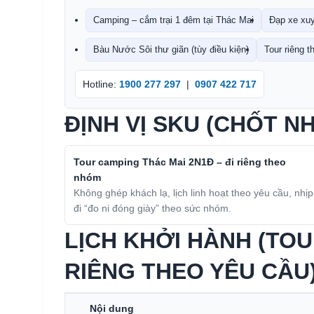
Camping – cắm trại 1 đêm tại Thác Mai
Đạp xe xu
Bàu Nước Sôi thư giãn (tùy điều kiện)
Tour riêng 
Hotline:
1900 277 297
|
0907 422 717
ĐỊNH VỊ SKU (CHỐT N
Tour camping Thác Mai 2N1Đ – đi riêng theo
nhóm
Không ghép khách lạ, lịch linh hoạt theo yêu cầu, nhịp
đi “đo ni đóng giày” theo sức nhóm.
LỊCH KHỞI HÀNH (TO
RIÊNG THEO YÊU CẦU
Nội dung