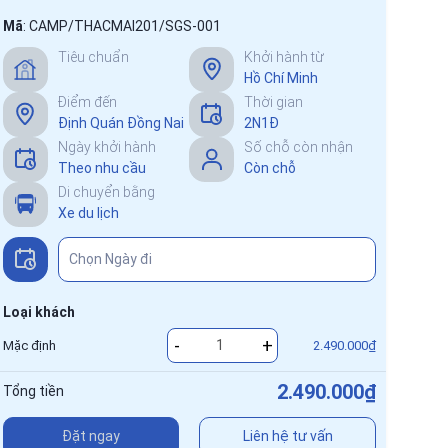
Mã
:
CAMP/THACMAI201/SGS-001
Tiêu chuẩn
Khởi hành từ
Hồ Chí Minh
Điểm đến
Thời gian
Định Quán Đồng Nai
2N1Đ
Ngày khởi hành
Số chỗ còn nhận
Theo nhu cầu
Còn chỗ
Di chuyển bằng
Xe du lịch
Loại khách
-
+
Mặc định
2.490.000₫
2.490.000₫
Tổng tiền
Đặt ngay
Liên hệ tư vấn