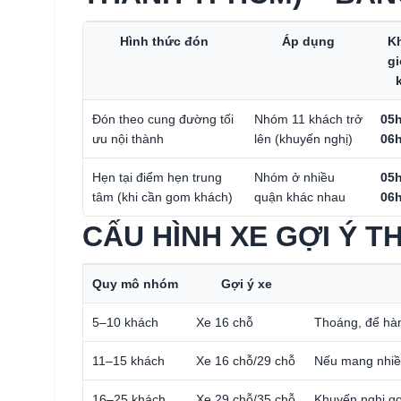
Hình thức đón
Áp dụng
K
g
Đón theo cung đường tối
Nhóm 11 khách trở
05h
ưu nội thành
lên (khuyến nghị)
06h
Hẹn tại điểm hẹn trung
Nhóm ở nhiều
05h
tâm (khi cần gom khách)
quận khác nhau
06h
CẤU HÌNH XE GỢI Ý 
Quy mô nhóm
Gợi ý xe
5–10 khách
Xe 16 chỗ
Thoáng, để hàn
11–15 khách
Xe 16 chỗ/29 chỗ
Nếu mang nhiều
16–25 khách
Xe 29 chỗ/35 chỗ
Khuyến nghị go