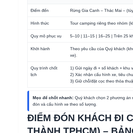
Điểm đến
Rừng Gia Canh – Thác Mai – (tùy
Hình thức
Tour camping riêng theo nhóm (k
Quy mô phục vụ
5–10 | 11–15 | 16–25 | Trên 25 k
Khởi hành
Theo yêu cầu của Quý khách (khuy
xe).
Quy trình chốt
1) Gửi ngày đi + số khách + khu
lịch
2) Xác nhận cấu hình xe, tiêu ch
3) Giữ chỗ/đặt cọc theo thỏa thu
Mẹo để chốt nhanh:
Quý khách chọn 2 phương án ng
đón và cấu hình xe theo số lượng.
ĐIỂM ĐÓN KHÁCH ĐI C
THÀNH TPHCM) – BẢ