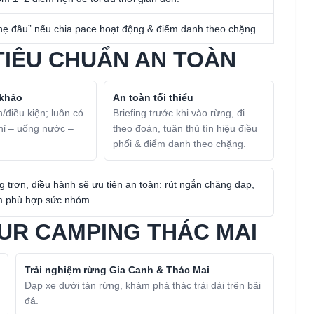
hẹ đầu” nếu chia pace hoạt động & điểm danh theo chặng.
TIÊU CHUẨN AN TOÀN
 khảo
An toàn tối thiểu
n/điều kiện; luôn có
Briefing trước khi vào rừng, đi
hỉ – uống nước –
theo đoàn, tuân thủ tín hiệu điều
phối & điểm danh theo chặng.
trơn, điều hành sẽ ưu tiên an toàn: rút ngắn chặng đạp,
ệm phù hợp sức nhóm.
OUR CAMPING THÁC MAI
Trải nghiệm rừng Gia Canh & Thác Mai
Đạp xe dưới tán rừng, khám phá thác trải dài trên bãi
đá.