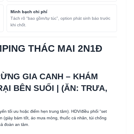
Minh bạch chi phí
Tách rõ “bao gồm/tự túc”, option phát sinh báo trước
khi chốt.
MPING THÁC MAI 2N1Đ
RỪNG GIA CANH – KHÁM
ẠI BÊN SUỐI | (ĂN: TRƯA,
ến tối ưu hoặc điểm hẹn trung tâm). HDV/điều phối “set
 (giày bám tốt, áo mưa mỏng, thuốc cá nhân, túi chống
cả đoàn an tâm.