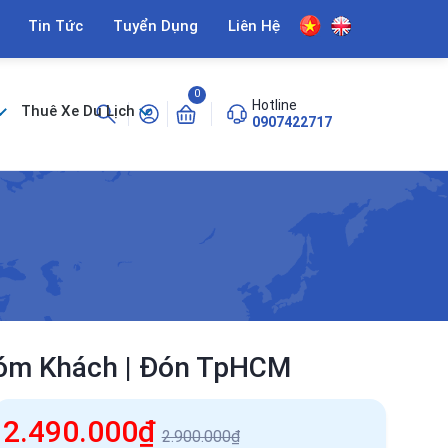
Tin Tức
Tuyển Dụng
Liên Hệ
0
Hotline
Thuê Xe Du Lịch
0907422717
hóm Khách | Đón TpHCM
2.490.000₫
2.900.000₫