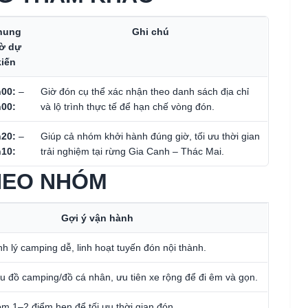
hung
Ghi chú
iờ dự
kiến
00:
–
Giờ đón cụ thể xác nhận theo danh sách địa chỉ
00:
và lộ trình thực tế để hạn chế vòng đón.
20:
–
Giúp cả nhóm khởi hành đúng giờ, tối ưu thời gian
10:
trải nghiệm tại rừng Gia Canh – Thác Mai.
THEO NHÓM
Gợi ý vận hành
h lý camping dễ, linh hoạt tuyến đón nội thành.
 đồ camping/đồ cá nhân, ưu tiên xe rộng để đi êm và gọn.
m 1–2 điểm hẹn để tối ưu thời gian đón.