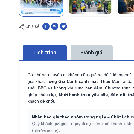
Chia sẻ
Lịch trình
Đánh giá
Có những chuyến đi không cần quá xa để “đổi mood”. 
giới khác:
rừng Gia Canh xanh mát
,
Thác Mai
trải dà
suối, BBQ và không khí rừng ban đêm. Chương trình 
ghép khách lạ),
khởi hành theo yêu cầu
,
đón nội t
khách dễ chốt.
Nhận báo giá theo nhóm trong ngày – Chốt lịch 
Quý khách gửi giúp: ngày đi dự kiến + số khách + 
(nhẹ/vừa/khá).