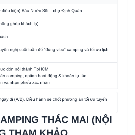
 điều kiện) Bàu Nước Sôi – chợ Định Quán.
hông ghép khách lạ).
hách.
ến nghị cuối tuần để “đúng vibe” camping và tối ưu lịch
 vực đón nội thành TpHCM
uẩn camping, option hoạt động & khoản tự túc
ận và nhận phiếu xác nhận
ày đi (A/B). Điều hành sẽ chốt phương án tối ưu tuyến
AMPING THÁC MAI (NỘI
NG THAM KHẢO