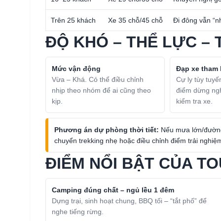
Trên 25 khách
Xe 35 chỗ/45 chỗ
Đi đông vẫn “n
ĐỘ KHÓ – THỂ LỰC – 
Mức vận động
Đạp xe tham
Vừa – Khá. Có thể điều chỉnh
Cự ly tùy tuyế
nhịp theo nhóm để ai cũng theo
điểm dừng ng
kịp.
kiểm tra xe.
Phương án dự phòng thời tiết:
Nếu mưa lớn/đường 
chuyển trekking nhẹ hoặc điều chỉnh điểm trải nghi
ĐIỂM NỔI BẬT CỦA T
Camping đúng chất – ngủ lều 1 đêm
Dựng trại, sinh hoạt chung, BBQ tối – “tắt phố” để
nghe tiếng rừng.