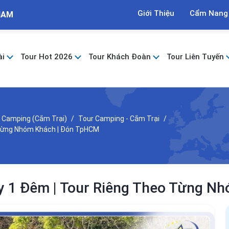
Giới Thiệu
Cẩm Nang
NAM
ài
Tour Hot 2026
Tour Khách Đoàn
Tour Liên Tuyến
 Camping (Cắm Trại)
Tour Camping - Cắm Trại
 Từng Nhóm Khách | Đón TpHCM
y 1 Đêm | Tour Riêng Theo Từng N