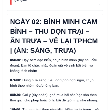
NGÀY 02: BÌNH MINH CAM
BÌNH – THU DỌN TRẠI –
ĂN TRƯA – VỀ LẠI TPHCM
| (ĂN: SÁNG, TRƯA)
05h30:
Dậy sớm dạo biển, chụp bình minh (tùy nhu cầu
đoàn). Ban tổ chức nhắc đoàn giữ vệ sinh bãi biển và
không tách nhóm.
07h00:
Dùng bữa sáng. Sau đó tự do nghỉ ngơi, chụp
hình theo nhóm lớp/phòng ban.
08h30:
Gợi ý (tùy đoàn): ghé mua hải sản/đặc sản theo
thời gian cho phép hoặc ở lại bãi để giữ nhịp nhẹ nhàng.
10h00:
Thu dọn trại theo checklist: kiểm tra tư trang – vệ