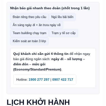
Nhận báo giá nhanh theo đoàn (chốt trong 1 lần)
Đoàn riêng theo yêu cầu
Ngủ lều bãi biển
Ăn sáng ngày đi + ăn trưa ngày về
Team building chạy trạm
Trạm y tế sơ cấp
Kiểm soát an toàn 3 lớp
Quý khách chỉ cần gửi 4 thông tin
để nhận ngay
báo giá đúng ngân sách:
ngày đi
–
số lượng
–
điểm đón
–
mức gói
(Economy/Standard/Premium)
.
Hotline:
1900 277 297
|
0907 422 717
LỊCH KHỞI HÀNH