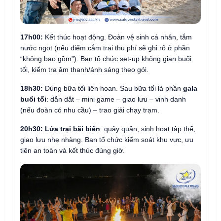
17h00:
Kết thúc hoạt động. Đoàn vệ sinh cá nhân, tắm
nước ngọt (nếu điểm cắm trại thu phí sẽ ghi rõ ở phần
“không bao gồm”). Ban tổ chức set-up không gian buổi
tối, kiểm tra âm thanh/ánh sáng theo gói.
18h30:
Dùng bữa tối liên hoan. Sau bữa tối là phần
gala
buổi tối
: dẫn dắt – mini game – giao lưu – vinh danh
(nếu đoàn có nhu cầu) – trao giải chạy trạm.
20h30:
Lửa trại bãi biển
: quây quần, sinh hoạt tập thể,
giao lưu nhẹ nhàng. Ban tổ chức kiểm soát khu vực, ưu
tiên an toàn và kết thúc đúng giờ.