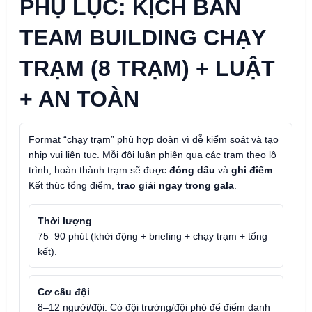
PHỤ LỤC: KỊCH BẢN
TEAM BUILDING CHẠY
TRẠM (8 TRẠM) + LUẬT
+ AN TOÀN
Format “chạy trạm” phù hợp đoàn vì dễ kiểm soát và tạo
nhịp vui liên tục. Mỗi đội luân phiên qua các trạm theo lộ
trình, hoàn thành trạm sẽ được
đóng dấu
và
ghi điểm
.
Kết thúc tổng điểm,
trao giải ngay trong gala
.
Thời lượng
75–90 phút (khởi động + briefing + chạy trạm + tổng
kết).
Cơ cấu đội
8–12 người/đội. Có đội trưởng/đội phó để điểm danh