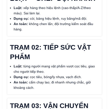
Luật:
xếp hàng theo hiệu lệnh (cao-thấp/A-Z/theo
màu). Sai làm lại.
Dụng cụ:
còi, bảng hiệu lệnh, ruy băng/mã đội.
An toàn:
không chen lấn; đội trưởng kiểm soát đầu
hàng.
TRẠM 02: TIẾP SỨC VẬT
PHẨM
Luật:
từng người mang vật phẩm vượt cọc tiêu, giao
cho người tiếp theo.
Dụng cụ:
cọc tiêu, bóng/ly nhựa, vạch đích.
An toàn:
cấm chạy lao; đi nhanh nhưng chắc, giữ
khoảng cách.
TRẠM 03: VẬN CHUYỂN