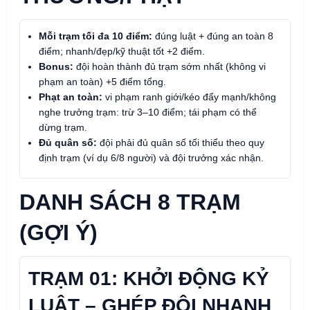
Mỗi trạm tối đa 10 điểm:
đúng luật + đúng an toàn 8
điểm; nhanh/đẹp/kỹ thuật tốt +2 điểm.
Bonus:
đội hoàn thành đủ trạm sớm nhất (không vi
phạm an toàn) +5 điểm tổng.
Phạt an toàn:
vi phạm ranh giới/kéo đẩy mạnh/không
nghe trưởng trạm: trừ 3–10 điểm; tái phạm có thể
dừng trạm.
Đủ quân số:
đội phải đủ quân số tối thiểu theo quy
định trạm (ví dụ 6/8 người) và đội trưởng xác nhận.
DANH SÁCH 8 TRẠM
(GỢI Ý)
TRẠM 01: KHỞI ĐỘNG KỶ
LUẬT – GHÉP ĐỘI NHANH