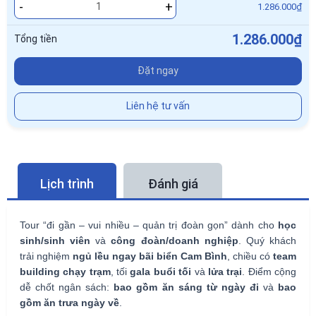
-
+
1.286.000₫
1.286.000₫
Tổng tiền
Đặt ngay
Liên hệ tư vấn
Lịch trình
Đánh giá
Tour “đi gần – vui nhiều – quản trị đoàn gọn” dành cho
học
sinh/sinh viên
và
công đoàn/doanh nghiệp
. Quý khách
trải nghiệm
ngủ lều ngay bãi biển Cam Bình
, chiều có
team
building chạy trạm
, tối
gala buổi tối
và
lửa trại
. Điểm cộng
dễ chốt ngân sách:
bao gồm ăn sáng từ ngày đi
và
bao
gồm ăn trưa ngày về
.