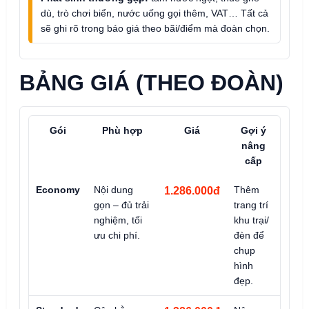
dù, trò chơi biển, nước uống gọi thêm, VAT… Tất cả
sẽ ghi rõ trong báo giá theo bãi/điểm mà đoàn chọn.
BẢNG GIÁ (THEO ĐOÀN)
Gói
Phù hợp
Giá
Gợi ý
nâng
cấp
Economy
Nội dung
Thêm
1.286.000đ
gọn – đủ trải
trang trí
nghiệm, tối
khu trại/
ưu chi phí.
đèn để
chụp
hình
đẹp.