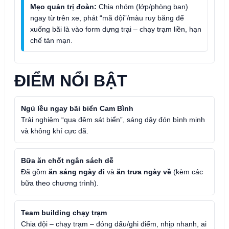
Mẹo quản trị đoàn:
Chia nhóm (lớp/phòng ban)
ngay từ trên xe, phát “mã đội”/màu ruy băng để
xuống bãi là vào form dựng trại – chạy trạm liền, hạn
chế tản mạn.
ĐIỂM NỔI BẬT
Ngủ lều ngay bãi biển Cam Bình
Trải nghiệm “qua đêm sát biển”, sáng dậy đón bình minh
và không khí cực đã.
Bữa ăn chốt ngân sách dễ
Đã gồm
ăn sáng ngày đi
và
ăn trưa ngày về
(kèm các
bữa theo chương trình).
Team building chạy trạm
Chia đội – chạy trạm – đóng dấu/ghi điểm, nhịp nhanh, ai