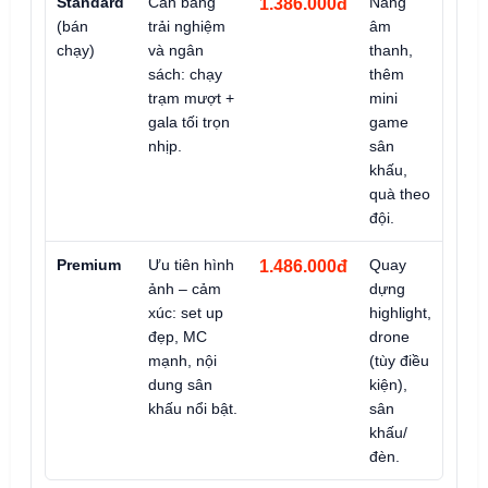
Standard
Cân bằng
Nâng
1.386.000đ
(bán
trải nghiệm
âm
chạy)
và ngân
thanh,
sách: chạy
thêm
trạm mượt +
mini
gala tối trọn
game
nhịp.
sân
khấu,
quà theo
đội.
Premium
Ưu tiên hình
Quay
1.486.000đ
ảnh – cảm
dựng
xúc: set up
highlight,
đẹp, MC
drone
mạnh, nội
(tùy điều
dung sân
kiện),
khấu nổi bật.
sân
khấu/
đèn.