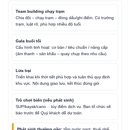
Team building chạy trạm
Chia đội – chạy trạm – đóng dấu/ghi điểm. Có trưởng
trạm, luật rõ, phù hợp nhiều độ tuổi.
Gala buổi tối
Cấu hình linh hoạt: cơ bản / tiêu chuẩn / nâng cấp
(âm thanh – sân khấu – quay chụp theo nhu cầu).
Lửa trại
Triển khai khi thời tiết phù hợp và tuân thủ quy định
khu vực. Nội dung giao lưu, kết thúc đúng giờ.
Trò chơi biển (nếu phát sinh)
SUP/kayak/cano… tùy điểm dịch vụ. Ban tổ chức sẽ
báo trước để Quý khách dễ dự toán.
Phát sinh thường gặp:
tắm nước ngọt, thuê ghế