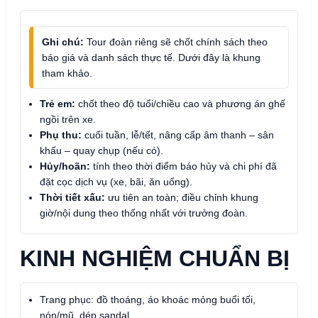
Ghi chú:
Tour đoàn riêng sẽ chốt chính sách theo
báo giá và danh sách thực tế. Dưới đây là khung
tham khảo.
Trẻ em:
chốt theo độ tuổi/chiều cao và phương án ghế
ngồi trên xe.
Phụ thu:
cuối tuần, lễ/tết, nâng cấp âm thanh – sân
khấu – quay chụp (nếu có).
Hủy/hoãn:
tính theo thời điểm báo hủy và chi phí đã
đặt cọc dịch vụ (xe, bãi, ăn uống).
Thời tiết xấu:
ưu tiên an toàn; điều chỉnh khung
giờ/nội dung theo thống nhất với trưởng đoàn.
KINH NGHIỆM CHUẨN BỊ
Trang phục: đồ thoáng, áo khoác mỏng buổi tối,
nón/mũ, dép sandal.