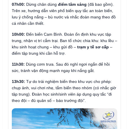
07h00:
Dừng chân dùng
điểm tâm sáng
(đã bao gồm).
Trên xe, hướng dẫn viên phổ biến quy tắc an toàn biển,
lưu ý chống nắng – bù nước và nhắc đoàn mang theo đồ
cá nhân cần thiết.
10h00:
Đến biển Cam Bình. Đoàn ổn định khu vực tập
trung, nhận vị trí cắm trại. Ban tổ chức chia khu: khu lều –
khu sinh hoạt chung – khu gửi đồ –
trạm y tế sơ cấp
–
điểm tập trung khi cần hỗ trợ.
11h30:
Dùng cơm trưa. Sau đó nghỉ ngơi ngắn để hồi
sức, tránh vận động mạnh ngay khi nắng gắt.
13h30:
Tự do trải nghiệm biển theo khu vực cho phép:
chụp ảnh, vui chơi nhẹ, tắm biển theo nhóm (có nhắc giờ
tập trung). Đoàn học sinh/sinh viên áp dụng quy tắc “đi
theo đội – đủ quân số – báo trưởng đội”.