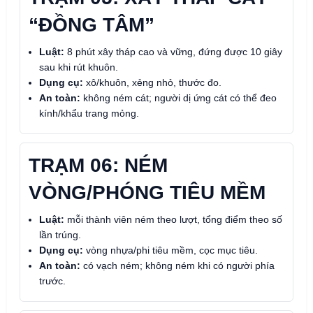
“ĐỒNG TÂM”
Luật:
8 phút xây tháp cao và vững, đứng được 10 giây
sau khi rút khuôn.
Dụng cụ:
xô/khuôn, xẻng nhỏ, thước đo.
An toàn:
không ném cát; người dị ứng cát có thể đeo
kính/khẩu trang mỏng.
TRẠM 06: NÉM
VÒNG/PHÓNG TIÊU MỀM
Luật:
mỗi thành viên ném theo lượt, tổng điểm theo số
lần trúng.
Dụng cụ:
vòng nhựa/phi tiêu mềm, cọc mục tiêu.
An toàn:
có vạch ném; không ném khi có người phía
trước.