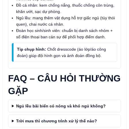
Đồ cá nhân: kem chống nắng, thuốc chống côn trùng,
khăn ướt, sạc dự phòng.
Ngủ lều: mang thêm vật dụng hỗ trợ giấc ngủ (tùy thói
quen), chai nước cá nhân.
Đoàn học sinh/sinh viên: chuẩn bị danh sách nhóm +
số điện thoại ban cán sự để phối hợp điểm danh.
Tip chụp hình:
Chốt dresscode (áo lớp/áo công
đoàn) giúp đội hình gọn và ảnh đoàn đồng bộ.
FAQ – CÂU HỎI THƯỜNG
GẶP
Ngủ lều bãi biển có nóng và khó ngủ không?
Trời mưa thì chương trình xử lý thế nào?