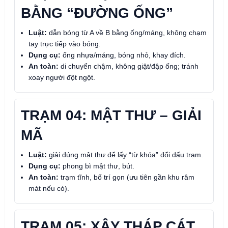
BẰNG “ĐƯỜNG ỐNG”
Luật:
dẫn bóng từ A về B bằng ống/máng, không chạm
tay trực tiếp vào bóng.
Dụng cụ:
ống nhựa/máng, bóng nhỏ, khay đích.
An toàn:
di chuyển chậm, không giật/đập ống; tránh
xoay người đột ngột.
TRẠM 04: MẬT THƯ – GIẢI
MÃ
Luật:
giải đúng mật thư để lấy “từ khóa” đổi dấu trạm.
Dụng cụ:
phong bì mật thư, bút.
An toàn:
trạm tĩnh, bố trí gọn (ưu tiên gần khu râm
mát nếu có).
TRẠM 05: XÂY THÁP CÁT