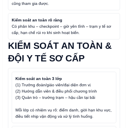
cũng tham gia được.
Kiểm soát an toàn rõ ràng
Có phân khu – checkpoint – giờ yên tĩnh – trạm y tế sơ
cấp, hạn chế rủi ro khi sinh hoạt biển.
KIỂM SOÁT AN TOÀN &
ĐỘI Y TẾ SƠ CẤP
Kiểm soát an toàn 3 lớp
(1) Trưởng đoàn/giáo viên/đại diện đơn vị
(2) Hướng dẫn viên & điều phối chương trình
(3) Quản trò – trưởng trạm – hậu cần tại bãi
Mỗi lớp có nhiệm vụ rõ: điểm danh, giới hạn khu vực,
điều tiết nhịp vận động và xử lý tình huống.