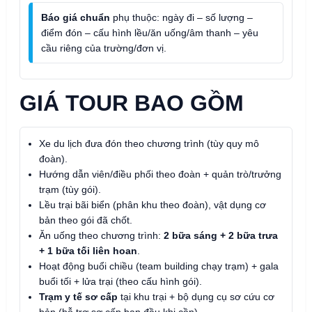
Báo giá chuẩn
phụ thuộc: ngày đi – số lượng –
điểm đón – cấu hình lều/ăn uống/âm thanh – yêu
cầu riêng của trường/đơn vị.
GIÁ TOUR BAO GỒM
Xe du lịch đưa đón theo chương trình (tùy quy mô
đoàn).
Hướng dẫn viên/điều phối theo đoàn + quản trò/trưởng
trạm (tùy gói).
Lều trại bãi biển (phân khu theo đoàn), vật dụng cơ
bản theo gói đã chốt.
Ăn uống theo chương trình:
2 bữa sáng + 2 bữa trưa
+ 1 bữa tối liên hoan
.
Hoạt động buổi chiều (team building chạy trạm) + gala
buổi tối + lửa trại (theo cấu hình gói).
Trạm y tế sơ cấp
tại khu trại + bộ dụng cụ sơ cứu cơ
bản (hỗ trợ sơ cấp ban đầu khi cần).