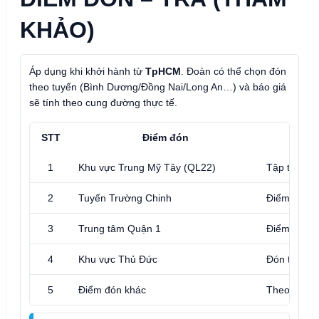
KHẢO)
Áp dụng khi khởi hành từ
TpHCM
. Đoàn có thể chọn đón
theo tuyến (Bình Dương/Đồng Nai/Long An…) và báo giá
sẽ tính theo cung đường thực tế.
STT
Điểm đón
1
Khu vực Trung Mỹ Tây (QL22)
Tập trung 
2
Tuyến Trường Chinh
Điểm hẹn t
3
Trung tâm Quận 1
Điểm hẹn g
4
Khu vực Thủ Đức
Đón theo t
5
Điểm đón khác
Theo yêu c