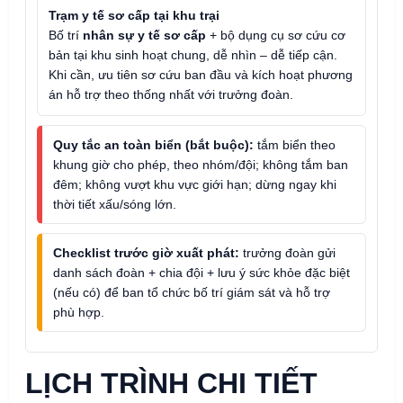
Trạm y tế sơ cấp tại khu trại
Bố trí
nhân sự y tế sơ cấp
+ bộ dụng cụ sơ cứu cơ
bản tại khu sinh hoạt chung, dễ nhìn – dễ tiếp cận.
Khi cần, ưu tiên sơ cứu ban đầu và kích hoạt phương
án hỗ trợ theo thống nhất với trưởng đoàn.
Quy tắc an toàn biển (bắt buộc):
tắm biển theo
khung giờ cho phép, theo nhóm/đội; không tắm ban
đêm; không vượt khu vực giới hạn; dừng ngay khi
thời tiết xấu/sóng lớn.
Checklist trước giờ xuất phát:
trưởng đoàn gửi
danh sách đoàn + chia đội + lưu ý sức khỏe đặc biệt
(nếu có) để ban tổ chức bố trí giám sát và hỗ trợ
phù hợp.
LỊCH TRÌNH CHI TIẾT