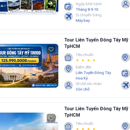
Ngày khởi hành
Tháng 8-9-10
Di chuyển bằng
Máy bay
Tour Liên Tuyến Đông Tây Mỹ
TpHCM
Tiêu chuẩn
★ ★ ★ ★
Điểm đến
Liên Tuyến Đông Tây
Hoa Kỳ
Số chỗ còn nhận
Còn chỗ
Tour Liên Tuyến Đông Tây Mỹ
TpHCM
Tiêu chuẩn
★ ★ ★ ★