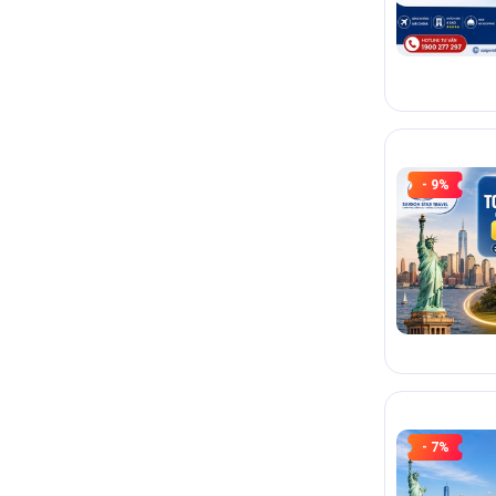
- 9%
- 7%