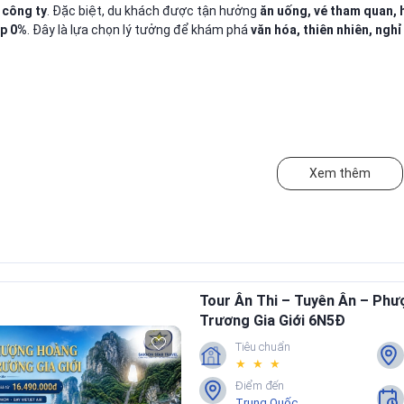
 công ty
. Đặc biệt, du khách được tận hưởng
ăn uống, vé tham quan, 
óp 0%
. Đây là lựa chọn lý tưởng để khám phá
văn hóa, thiên nhiên, ng
Xem thêm
Tour Ân Thi – Tuyên Ân – Ph
Trương Gia Giới 6N5Đ
Tiêu chuẩn
★ ★ ★
Điểm đến
Trung Quốc