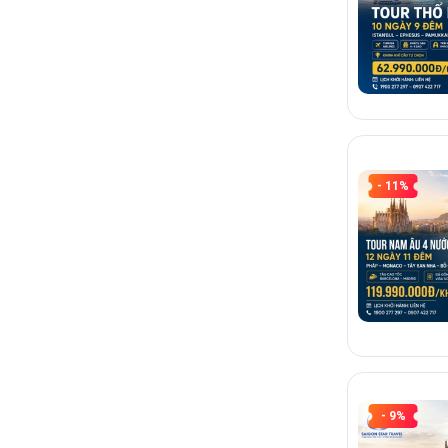
- 11%
- 9%