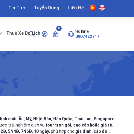
Tin Tức
Tuyển Dụng
Liên Hệ
0
Hotline
Thuê Xe Du Lịch
0907422717
 lịch châu Âu, Mỹ, Nhật Bản, Hàn Quốc, Thái Lan, Singapore
được trải nghiệm dịch vụ
tour trọn gói, cao cấp hoặc giá rẻ
,
2Đ, 5N4Đ, 7N6Đ, 10 ngày
, phù hợp cho
gia đình, cặp đôi,