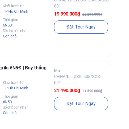
Khởi hành từ
001
TP Hồ Chí Minh
19.990.000₫
22.290.000₫
Thời gian
6N5D
Đặt Tour Ngay
Số chỗ còn nhận
Còn chỗ
grila 6N5Đ | Bay thẳng
Mã:
CHINA/DLLGSRL605/SGS-
Khởi hành từ
001
TP Hồ Chí Minh
21.490.000₫
24.590.000₫
Thời gian
6N5D
Đặt Tour Ngay
Số chỗ còn nhận
Còn chỗ