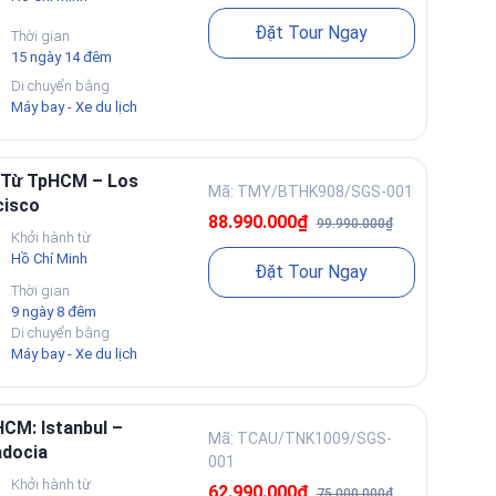
Đặt Tour Ngay
Thời gian
15 ngày 14 đêm
Di chuyển bằng
Máy bay - Xe du lịch
 Từ TpHCM – Los
Mã: TMY/BTHK908/SGS-001
cisco
88.990.000₫
99.990.000₫
Khởi hành từ
Hồ Chí Minh
Đặt Tour Ngay
Thời gian
9 ngày 8 đêm
Di chuyển bằng
Máy bay - Xe du lịch
CM: Istanbul –
Mã: TCAU/TNK1009/SGS-
adocia
001
Khởi hành từ
62.990.000₫
75.000.000₫