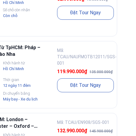
Hồ Chí Minh
Số chỗ còn nhận
Đặt Tour Ngay
Còn chỗ
Từ TpHCM: Pháp –
Mã:
ào Nha
TCAU/NAUFMOTB12011/SGS-
Khởi hành từ
001
Hồ Chí Minh
119.990.000₫
135.000.000₫
Thời gian
Đặt Tour Ngay
12 ngày 11 đêm
Di chuyển bằng
Máy bay - Xe du lịch
M: London –
Mã: TCAU/EN908/SGS-001
ter – Oxford –
132.990.000₫
145.900.000₫
Khởi hành từ