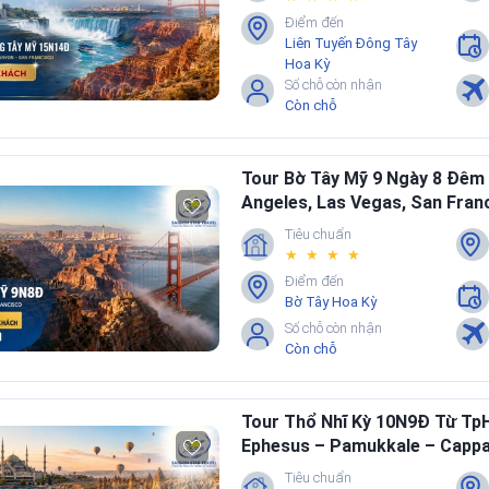
Điểm đến
Liên Tuyến Đông Tây
Hoa Kỳ
Số chỗ còn nhận
Còn chỗ
Tour Bờ Tây Mỹ 9 Ngày 8 Đêm
Angeles, Las Vegas, San Fran
Tiêu chuẩn
★ ★ ★ ★
Điểm đến
Bờ Tây Hoa Kỳ
Số chỗ còn nhận
Còn chỗ
Tour Thổ Nhĩ Kỳ 10N9Đ Từ TpH
Ephesus – Pamukkale – Capp
Tiêu chuẩn