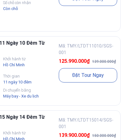
Số chỗ còn nhận
Còn chỗ
 11 Ngày 10 Đêm Từ
Mã: TMY/LTDT11010/SGS-
001
Khởi hành từ
125.990.000₫
139.000.000₫
Hồ Chí Minh
Đặt Tour Ngay
Thời gian
11 ngày 10 đêm
Di chuyển bằng
Máy bay - Xe du lịch
 15 Ngày 14 Đêm Từ
Mã: TMY/LTDT15014/SGS-
001
Khởi hành từ
139.900.000₫
150.000.000₫
Hồ Chí Minh