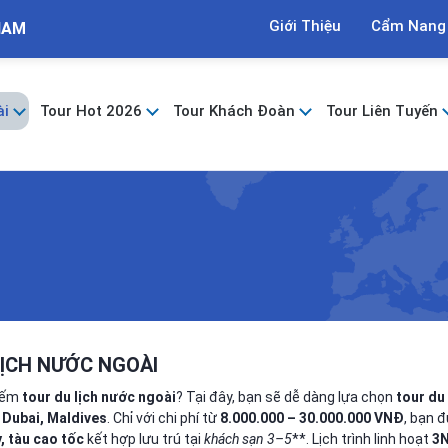
Giới Thiệu
Cẩm Nang
NAM
ài
Tour Hot 2026
Tour Khách Đoàn
Tour Liên Tuyến
LỊCH NƯỚC NGOÀI
kiếm
tour du lịch nước ngoài
? Tại đây, bạn sẽ dễ dàng lựa chọn
tour du
 Dubai, Maldives
. Chỉ với chi phí từ
8.000.000 – 30.000.000 VNĐ
, bạn 
, tàu cao tốc
kết hợp lưu trú tại
khách sạn 3
–5
**. Lịch trình linh hoạt
3N