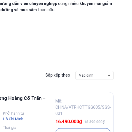
hướng dẫn viên chuyên nghiệp
cùng nhiều
khuyến mãi giảm
hỉ dưỡng và mua sắm
toàn cầu.
Sắp xếp theo
Mặc định
ượng Hoàng Cổ Trấn –
Mã:
CHINA/ATPHCTTGG605/SGS-
Khởi hành từ
001
Hồ Chí Minh
16.490.000₫
18.390.000₫
Thời gian