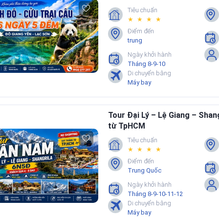
Tiêu chuẩn
★ ★ ★ ★
Điểm đến
trung
Ngày khởi hành
Tháng 8-9-10
Di chuyển bằng
Máy bay
Tour Đại Lý – Lệ Giang – Shan
từ TpHCM
Tiêu chuẩn
★ ★ ★ ★
Điểm đến
Trung Quốc
Ngày khởi hành
Tháng 8-9-10-11-12
Di chuyển bằng
Máy bay