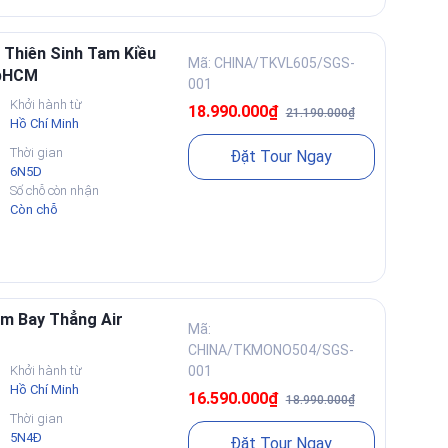
 Thiên Sinh Tam Kiều
Mã: CHINA/TKVL605/SGS-
TpHCM
001
Khởi hành từ
18.990.000₫
21.190.000₫
Hồ Chí Minh
Thời gian
Đặt Tour Ngay
6N5D
Số chỗ còn nhận
Còn chỗ
êm Bay Thẳng Air
Mã:
CHINA/TKMONO504/SGS-
Khởi hành từ
001
Hồ Chí Minh
16.590.000₫
18.990.000₫
Thời gian
5N4Đ
Đặt Tour Ngay