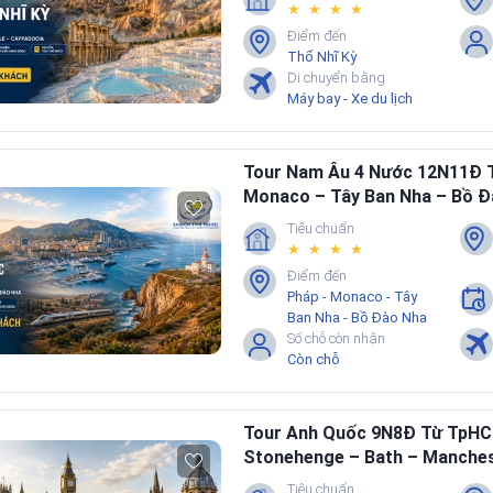
★ ★ ★ ★
Điểm đến
Thổ Nhĩ Kỳ
Di chuyển bằng
Máy bay - Xe du lịch
Tour Nam Âu 4 Nước 12N11Đ 
Monaco – Tây Ban Nha – Bồ Đ
Tiêu chuẩn
★ ★ ★ ★
Điểm đến
Pháp - Monaco - Tây
Ban Nha - Bồ Đào Nha
Số chỗ còn nhận
Còn chỗ
Tour Anh Quốc 9N8Đ Từ TpHC
Stonehenge – Bath – Manches
Cambridge
Tiêu chuẩn