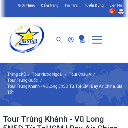
Giới Thiệu
Cẩm Nang
Tin Tức
Tuyển Dụng
Liên Hệ
0
Trang chủ
Tour Nước Ngoài
Tour Châu Á
Tour Trung Quốc
Tour Trùng Khánh - Vũ Long 5N5Đ Từ TpHCM | Bay Air China, Giá
Tốt
Tour Trùng Khánh - Vũ Long