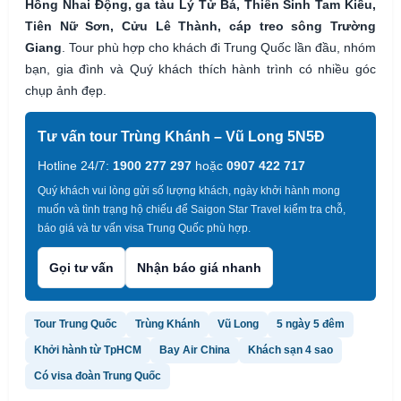
Hồng Nhai Động, ga tàu Lý Tử Bá, Thiên Sinh Tam Kiều,
Tiên Nữ Sơn, Cửu Lê Thành, cáp treo sông Trường
Giang
. Tour phù hợp cho khách đi Trung Quốc lần đầu, nhóm
bạn, gia đình và Quý khách thích hành trình có nhiều góc
chụp ảnh đẹp.
Tư vấn tour Trùng Khánh – Vũ Long 5N5Đ
Hotline 24/7:
1900 277 297
hoặc
0907 422 717
Quý khách vui lòng gửi số lượng khách, ngày khởi hành mong
muốn và tình trạng hộ chiếu để Saigon Star Travel kiểm tra chỗ,
báo giá và tư vấn visa Trung Quốc phù hợp.
Gọi tư vấn
Nhận báo giá nhanh
Tour Trung Quốc
Trùng Khánh
Vũ Long
5 ngày 5 đêm
Khởi hành từ TpHCM
Bay Air China
Khách sạn 4 sao
Có visa đoàn Trung Quốc