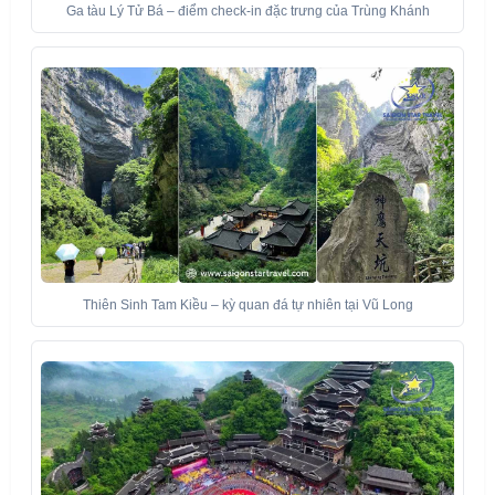
Ga tàu Lý Tử Bá – điểm check-in đặc trưng của Trùng Khánh
Thiên Sinh Tam Kiều – kỳ quan đá tự nhiên tại Vũ Long