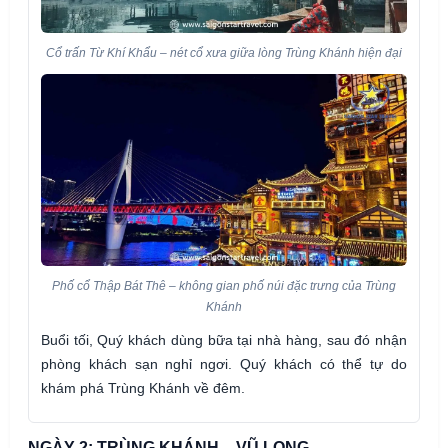
Cổ trấn Từ Khí Khẩu – nét cổ xưa giữa lòng Trùng Khánh hiện đại
Phố cổ Thập Bát Thê – không gian phố núi đặc trưng của Trùng
Khánh
Buổi tối, Quý khách dùng bữa tại nhà hàng, sau đó nhận
phòng khách sạn nghỉ ngơi. Quý khách có thể tự do
khám phá Trùng Khánh về đêm.
NGÀY 2: TRÙNG KHÁNH – VŨ LONG