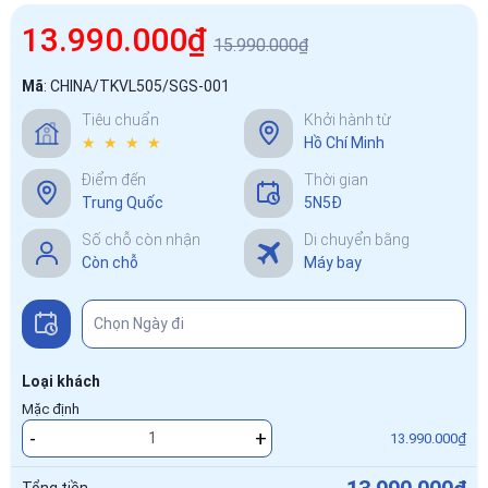
13.990.000₫
15.990.000₫
Mã
:
CHINA/TKVL505/SGS-001
Tiêu chuẩn
Khởi hành từ
★ ★ ★ ★
Hồ Chí Minh
Điểm đến
Thời gian
Trung Quốc
5N5Đ
Số chỗ còn nhận
Di chuyển bằng
Còn chỗ
Máy bay
Loại khách
Mặc định
-
+
13.990.000₫