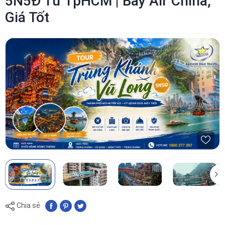
5N5Đ Từ TpHCM | Bay Air China,
Giá Tốt
Chia sẻ