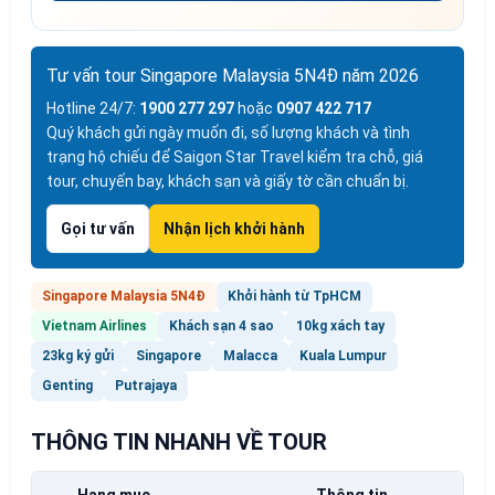
Tư vấn tour Singapore Malaysia 5N4Đ năm 2026
Hotline 24/7:
1900 277 297
hoặc
0907 422 717
Quý khách gửi ngày muốn đi, số lượng khách và tình
trạng hộ chiếu để Saigon Star Travel kiểm tra chỗ, giá
tour, chuyến bay, khách sạn và giấy tờ cần chuẩn bị.
Gọi tư vấn
Nhận lịch khởi hành
Singapore Malaysia 5N4Đ
Khởi hành từ TpHCM
Vietnam Airlines
Khách sạn 4 sao
10kg xách tay
23kg ký gửi
Singapore
Malacca
Kuala Lumpur
Genting
Putrajaya
THÔNG TIN NHANH VỀ TOUR
Hạng mục
Thông tin