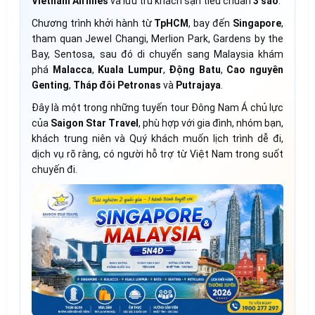
Vietnam Airlines
và lưu trú khách sạn tiêu chuẩn
3 sao
.
Chương trình khởi hành từ
TpHCM
, bay đến
Singapore
,
tham quan Jewel Changi, Merlion Park, Gardens by the
Bay, Sentosa, sau đó di chuyển sang Malaysia khám
phá
Malacca
,
Kuala Lumpur
,
Động Batu
,
Cao nguyên
Genting
,
Tháp đôi Petronas
và
Putrajaya
.
Đây là một trong những tuyến tour Đông Nam Á chủ lực
của
Saigon Star Travel
, phù hợp với gia đình, nhóm bạn,
khách trung niên và Quý khách muốn lịch trình dễ đi,
dịch vụ rõ ràng, có người hỗ trợ từ Việt Nam trong suốt
chuyến đi.