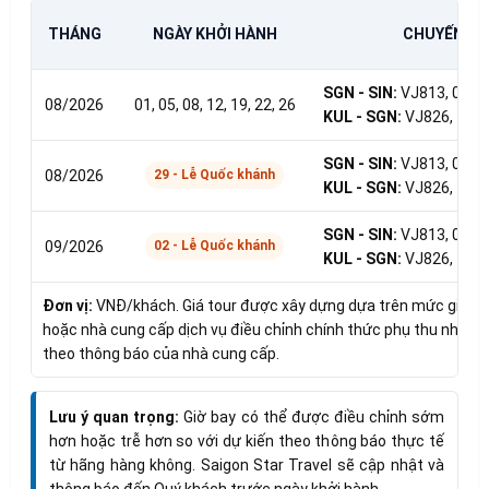
THÁNG
NGÀY KHỞI HÀNH
CHUYẾN BA
SGN - SIN:
VJ813, 07h1
08/2026
01, 05, 08, 12, 19, 22, 26
KUL - SGN:
VJ826, 13h4
SGN - SIN:
VJ813, 07h1
08/2026
29 - Lễ Quốc khánh
KUL - SGN:
VJ826, 13h4
SGN - SIN:
VJ813, 07h1
09/2026
02 - Lễ Quốc khánh
KUL - SGN:
VJ826, 13h4
Đơn vị:
VNĐ/khách. Giá tour được xây dựng dựa trên mức giá và 
hoặc nhà cung cấp dịch vụ điều chỉnh chính thức phụ thu nhiên li
theo thông báo của nhà cung cấp.
Lưu ý quan trọng:
Giờ bay có thể được điều chỉnh sớm
hơn hoặc trễ hơn so với dự kiến theo thông báo thực tế
từ hãng hàng không. Saigon Star Travel sẽ cập nhật và
thông báo đến Quý khách trước ngày khởi hành.