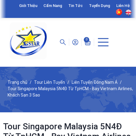
Giới Thiệu
Cẩm Nang
Tin Tức
Tuyển Dụng
Liên Hệ
0
Trang chủ
Tour Liên Tuyến
Liên Tuyến Đông Nam Á
Tour Singapore Malaysia 5N4Đ Từ TpHCM - Bay Vietnam Airlines,
Khách Sạn 3 Sao
Tour Singapore Malaysia 5N4Đ