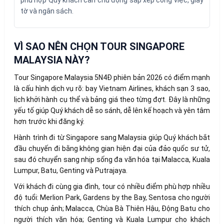
phù hợp Quý khách cần chủ động sắp xếp công việc, giấy
tờ và ngân sách.
VÌ SAO NÊN CHỌN TOUR SINGAPORE
MALAYSIA NÀY?
Tour Singapore Malaysia 5N4Đ phiên bản 2026 có điểm mạnh
là cấu hình dịch vụ rõ: bay Vietnam Airlines, khách sạn 3 sao,
lịch khởi hành cụ thể và bảng giá theo từng đợt. Đây là những
yếu tố giúp Quý khách dễ so sánh, dễ lên kế hoạch và yên tâm
hơn trước khi đăng ký.
Hành trình đi từ Singapore sang Malaysia giúp Quý khách bắt
đầu chuyến đi bằng không gian hiện đại của đảo quốc sư tử,
sau đó chuyển sang nhịp sống đa văn hóa tại Malacca, Kuala
Lumpur, Batu, Genting và Putrajaya.
Với khách đi cùng gia đình, tour có nhiều điểm phù hợp nhiều
độ tuổi: Merlion Park, Gardens by the Bay, Sentosa cho người
thích chụp ảnh; Malacca, Chùa Bà Thiên Hậu, Động Batu cho
người thích văn hóa; Genting và Kuala Lumpur cho khách