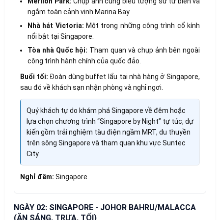
Merlion Park:
Chụp ảnh cùng biểu tượng sư tử biển và
ngắm toàn cảnh vịnh Marina Bay.
Nhà hát Victoria:
Một trong những công trình cổ kính
nổi bật tại Singapore.
Tòa nhà Quốc hội:
Tham quan và chụp ảnh bên ngoài
công trình hành chính của quốc đảo.
Buổi tối:
Đoàn dùng buffet lẩu tại nhà hàng ở Singapore,
sau đó về khách sạn nhận phòng và nghỉ ngơi.
Quý khách tự do khám phá Singapore về đêm hoặc
lựa chọn chương trình “Singapore by Night” tự túc, dự
kiến gồm trải nghiệm tàu điện ngầm MRT, du thuyền
trên sông Singapore và tham quan khu vực Suntec
City.
Nghỉ đêm:
Singapore.
NGÀY 02: SINGAPORE - JOHOR BAHRU/MALACCA
(ĂN SÁNG, TRƯA, TỐI)