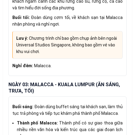
khách ngắm cảnh các khu rừng cao su, rừng cọ, ca cao
và tìm hiểu đời sống địa phương.
Buổi tối:
Đoàn dùng cơm tối, về khách sạn tại Malacca
nhận phòng và nghỉ ngơi.
Lưu ý:
Chương trình chỉ bao gồm chụp ảnh bên ngoài
Universal Studios Singapore, không bao gồm vé vào
khu vui chơi.
Nghỉ đêm:
Malacca.
NGÀY 03: MALACCA - KUALA LUMPUR (ĂN SÁNG,
TRƯA, TỐI)
Buổi sáng:
Đoàn dùng buffet sáng tại khách sạn, làm thủ
tục trả phòng và tiếp tục khám phá thành phố Malacca.
Thành phố Malacca:
Thành phố có sự giao thoa giữa
nhiều nền văn hóa và kiến trúc qua các giai đoạn lịch