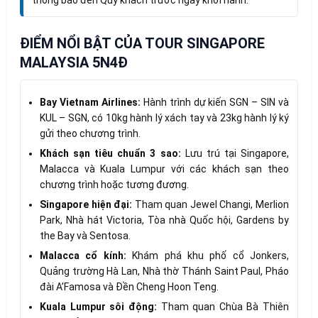
ĐIỂM NỔI BẬT CỦA TOUR SINGAPORE
MALAYSIA 5N4Đ
Bay Vietnam Airlines:
Hành trình dự kiến SGN – SIN và
KUL – SGN, có 10kg hành lý xách tay và 23kg hành lý ký
gửi theo chương trình.
Khách sạn tiêu chuẩn 3 sao:
Lưu trú tại Singapore,
Malacca và Kuala Lumpur với các khách sạn theo
chương trình hoặc tương đương.
Singapore hiện đại:
Tham quan Jewel Changi, Merlion
Park, Nhà hát Victoria, Tòa nhà Quốc hội, Gardens by
the Bay và Sentosa.
Malacca cổ kính:
Khám phá khu phố cổ Jonkers,
Quảng trường Hà Lan, Nhà thờ Thánh Saint Paul, Pháo
đài A’Famosa và Đền Cheng Hoon Teng.
Kuala Lumpur sôi động:
Tham quan Chùa Bà Thiên