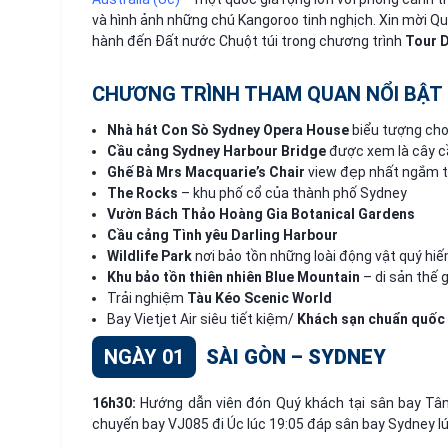
và hình ảnh những chú Kangoroo tinh nghịch. Xin mời Q
hành đến Đất nước Chuột túi trong chương trình
Tour D
CHƯƠNG TRÌNH THAM QUAN NỔI BẬT
Nhà hát Con Sò Sydney Opera House
biểu tượng cho 
Cầu cảng Sydney Harbour Bridge
được xem là cây cầ
Ghế Bà Mrs Macquarie’s Chair
view đẹp nhất ngắm t
The Rocks
– khu phố cổ của thành phố Sydney
Vườn Bách Thảo Hoàng Gia Botanical Gardens
Cầu cảng Tình yêu Darling Harbour
Wildlife Park
nơi bảo tồn những loài động vật quý hiế
Khu bảo tồn thiên nhiên Blue Mountain
– di sản thế g
Trải nghiệm
Tàu Kéo Scenic World
Bay Vietjet Air siêu tiết kiệm/
Khách sạn chuẩn quốc t
NGÀY 01
SÀI GÒN – SYDNEY
16h30:
Hướng dẫn viên đón Quý khách tại sân bay Tân
chuyến bay VJ085 đi Úc lúc 19:05 đáp sân bay Sydney l