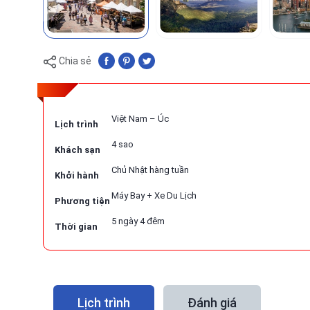
Chia sẻ
Việt Nam – Úc
Lịch trình
4 sao
Khách sạn
Chủ Nhật hàng tuần
Khởi hành
Máy Bay + Xe Du Lịch
Phương tiện
5 ngày 4 đêm
Thời gian
Lịch trình
Đánh giá