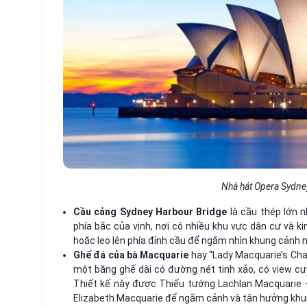
Nhà hát Opera Sydney
Cầu cảng Sydney Harbour Bridge
là cầu thép lớn n
phía bắc của vịnh, nơi có nhiều khu vực dân cư và k
hoặc leo lên phía đỉnh cầu để ngắm nhìn khung cảnh 
Ghế đá của bà Macquarie
hay “Lady Macquarie’s Cha
một băng ghế dài có đường nét tinh xảo, có view c
Thiết kế này được Thiếu tướng Lachlan Macquarie 
Elizabeth Macquarie để ngắm cảnh và tận hưởng khun