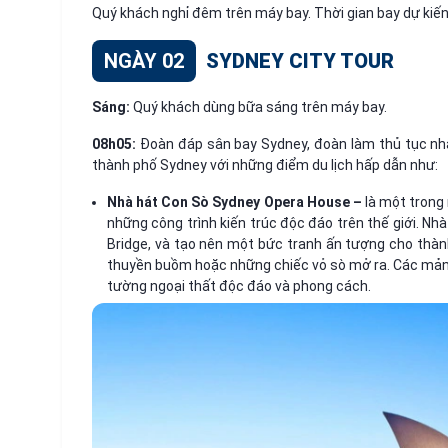
Quý khách nghỉ đêm trên máy bay. Thời gian bay dự kiến 
NGÀY 02
SYDNEY CITY TOUR
Sáng:
Quý khách dùng bữa sáng trên máy bay.
08h05:
Đoàn đáp sân bay Sydney, đoàn làm thủ tục nh
thành phố Sydney với những điểm du lịch hấp dẫn như:
Nhà hát Con Sò Sydney Opera House –
là một trong
những công trình kiến trúc độc đáo trên thế giới. N
Bridge, và tạo nên một bức tranh ấn tượng cho thà
thuyền buồm hoặc những chiếc vỏ sò mở ra. Các mản
tường ngoại thất độc đáo và phong cách.