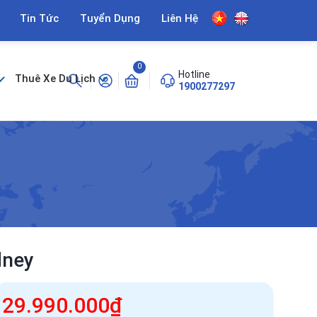
Tin Tức
Tuyển Dụng
Liên Hệ
0
Hotline
Thuê Xe Du Lịch
1900277297
dney
29.990.000₫