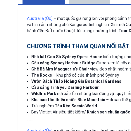
Australia (Úc)
– một quốc gia rộng lớn với phong cảnh t
và hình ảnh những chú Kangoroo tinh nghịch. Xin mời Q
hành đến Đất nước Chuột túi trong chương trình
Tour D
CHƯƠNG TRÌNH THAM QUAN NỔI BẬT
Nhà hát Con Sò Sydney Opera House
biểu tượng cho 
Cầu cảng Sydney Harbour Bridge
được xem là cây cầ
Ghế Bà Mrs Macquarie’s Chair
view đẹp nhất ngắm t
The Rocks
– khu phố cổ của thành phố Sydney
Vườn Bách Thảo Hoàng Gia Botanical Gardens
Cầu cảng Tình yêu Darling Harbour
Wildlife Park
nơi bảo tồn những loài động vật quý hiế
Khu bảo tồn thiên nhiên Blue Mountain
– di sản thế g
Trải nghiệm
Tàu Kéo Scenic World
Bay Vietjet Air siêu tiết kiệm/
Khách sạn chuẩn quốc t
----
Australia (Úc)
– một quốc gia rộng lớn với phong cảnh t