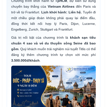
Chương trình khởi hành từ
TpHCM
, dự kiến sử dụng
chuyến bay thẳng của
Vietnam Airlines
đến Paris và
trở về từ Frankfurt.
Lịch khởi hành: Liên hệ.
Tuyến đi
một chiều giúp đoàn không phải quay lại điểm đầu,
đồng thời kết nối hợp lý Paris, Dijon, Lucerne,
Engelberg, Zurich, Stuttgart và Frankfurt.
Giá trị nổi bật của chương trình là
khách sạn tiêu
chuẩn 4 sao và vé du thuyền sông Seine đã bao
gồm
. Quý khách muốn trải nghiệm núi tuyết Titlis có thể
đăng ký thêm chương trình tự chọn với mức phí
3.500.000đ/khách
.