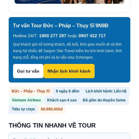
Tư vấn Tour Đức – Pháp – Thụy Sĩ 9N8Đ
Hotline 24/7:
1900 277 297
hoặc
0907 422 717
Quý khách gửi số lượng khách, độ tuổi, thời gian muốn đi và tình
trạng hộ chiếu để Saigon Star Travel kiểm tra lịch khởi hành, tình
trạng chỗ, tổng chi phí và tư vấn visa Schengen.
Gọi tư vấn
Nhận lịch khởi hành
Đức – Pháp – Thụy Sĩ
9 ngày 8 đêm
Lịch khởi hành: Liên hệ
Vietnam Airlines
Khách sạn 4 sao
Đã gồm du thuyền Seine
Titlis tự chọn
68.990.000đ
THÔNG TIN NHANH VỀ TOUR