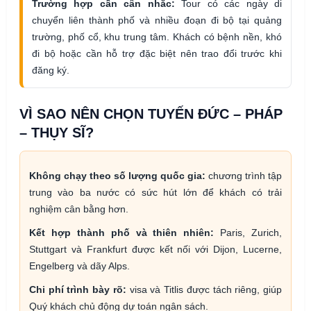
Trường hợp cần cân nhắc:
Tour có các ngày di
chuyển liên thành phố và nhiều đoạn đi bộ tại quảng
trường, phố cổ, khu trung tâm. Khách có bệnh nền, khó
đi bộ hoặc cần hỗ trợ đặc biệt nên trao đổi trước khi
đăng ký.
VÌ SAO NÊN CHỌN TUYẾN ĐỨC – PHÁP
– THỤY SĨ?
Không chạy theo số lượng quốc gia:
chương trình tập
trung vào ba nước có sức hút lớn để khách có trải
nghiệm cân bằng hơn.
Kết hợp thành phố và thiên nhiên:
Paris, Zurich,
Stuttgart và Frankfurt được kết nối với Dijon, Lucerne,
Engelberg và dãy Alps.
Chi phí trình bày rõ:
visa và Titlis được tách riêng, giúp
Quý khách chủ động dự toán ngân sách.