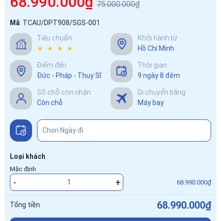
68.990.000₫
75.000.000₫
Mã
:
TCAU/DPT908/SGS-001
Tiêu chuẩn
Khởi hành từ
★ ★ ★ ★
Hồ Chí Minh
Điểm đến
Thời gian
Đức - Pháp - Thụy Sĩ
9 ngày 8 đêm
Số chỗ còn nhận
Di chuyển bằng
Còn chỗ
Máy bay
Loại khách
Mặc định
-
+
68.990.000₫
68.990.000₫
Tổng tiền