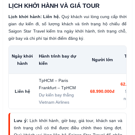
LỊCH KHỞI HÀNH VÀ GIÁ TOUR
Lịch khởi hành: Liên hệ.
Quý khách vui lòng cung cấp thời
gian dự kiến đi, số lượng khách và tình trạng hộ chiếu để
Saigon Star Travel kiểm tra ngày khởi hành, tình trạng chỗ,
giờ bay và chi phí tại thời điểm đăng ký.
Ngày khởi
Hành trình bay dự
Trẻ 2
Người lớn
hành
kiến
tuổ
TpHCM – Paris
62.091
Frankfurt – TpHCM
Liên hệ
68.990.000đ
90% 
Dự kiến bay thẳng
người
Vietnam Airlines
Lưu ý:
Lịch khởi hành, giờ bay, giá tour, khách sạn và
tình trạng chỗ có thể được điều chỉnh theo từng đợt.
Quý khách vui lòng liên hệ Saigon Star Travel để nhận