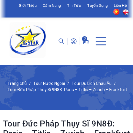
Giới Thiệu
Cẩm Nang
Tin Tức
Tuyển Dụng
Liên Hệ
0
Trang chủ
Tour Nước Ngoài
Tour Du Lịch Châu Âu
Tour Đức Pháp Thụy Sĩ 9N8Đ: Paris – Titlis – Zurich – Frankfurt
Tour Đức Pháp Thụy Sĩ 9N8Đ: