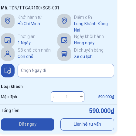
Mã
:
TDN/TTGAR100/SGS-001
Khởi hành từ
Điểm đến
Hồ Chí Minh
Long Khánh Đồng
Nai
Thời gian
Ngày khởi hành
1 Ngày
Hàng ngày
Số chỗ còn nhận
Di chuyển bằng
Còn chỗ
Xe du lịch
Loại khách
-
+
Mặc định
590.000₫
590.000₫
Tổng tiền
Đặt ngay
Liên hệ tư vấn