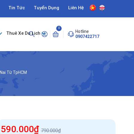
Tin Tức
Tuyển Dụng
Liên Hệ
0
Hotline
Thuê Xe Du Lịch
0907422717
 Nai Từ TpHCM
590.000₫
790.000₫