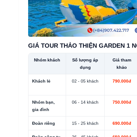
GIÁ TOUR THẢO THIỆN GARDEN 1 
Nhóm khách
Số lượng áp
Giá tham
dụng
khảo
Khách lẻ
02 - 05 khách
790.000đ
Nhóm bạn,
06 - 14 khách
750.000đ
gia đình
Đoàn riêng
15 - 25 khách
690.000đ
Đoàn công ty
26 - 45 khách
650.000đ