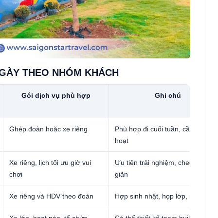
NGÀY THEO NHÓM KHÁCH
Gói dịch vụ phù hợp
Ghi chú
Ghép đoàn hoặc xe riêng
Phù hợp đi cuối tuần, cần lịch lin
hoạt
Xe riêng, lịch tối ưu giờ vui
Ưu tiên trải nghiệm, check in, thư
chơi
giãn
Xe riêng và HDV theo đoàn
Hợp sinh nhật, họp lớp, nhóm hội
Xe lớn, hoạt náo, tổ chức
Có thể thiết kế team building the