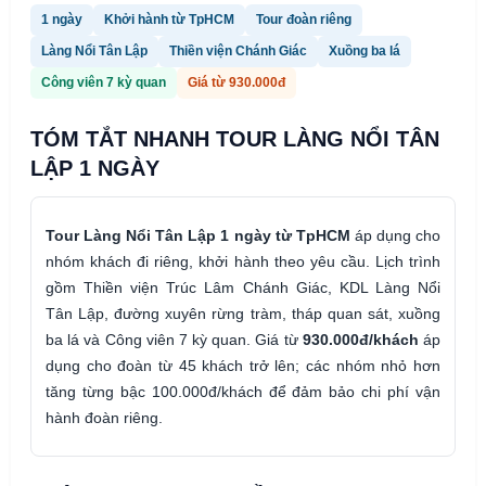
1 ngày
Khởi hành từ TpHCM
Tour đoàn riêng
Làng Nổi Tân Lập
Thiền viện Chánh Giác
Xuồng ba lá
Công viên 7 kỳ quan
Giá từ 930.000đ
TÓM TẮT NHANH TOUR LÀNG NỔI TÂN
LẬP 1 NGÀY
Tour Làng Nổi Tân Lập 1 ngày từ TpHCM
áp dụng cho
nhóm khách đi riêng, khởi hành theo yêu cầu. Lịch trình
gồm Thiền viện Trúc Lâm Chánh Giác, KDL Làng Nổi
Tân Lập, đường xuyên rừng tràm, tháp quan sát, xuồng
ba lá và Công viên 7 kỳ quan. Giá từ
930.000đ/khách
áp
dụng cho đoàn từ 45 khách trở lên; các nhóm nhỏ hơn
tăng từng bậc 100.000đ/khách để đảm bảo chi phí vận
hành đoàn riêng.