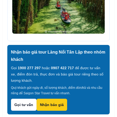
Nhận báo giá tour Làng Nổi Tân Lập theo nhóm
khách
Gọi
1900 277 297
hoặc
0907 422 717
để được tư vấn
xe, điểm đón trả, thực đơn và báo giá tour riêng theo số
lượng khách.
Quý khách gửi ngày đi, số lượng khách, điểm đón/trả và nhu cầu
riêng để Saigon Star Travel tư vấn nhanh.
Gọi tư vấn
Nhận báo giá