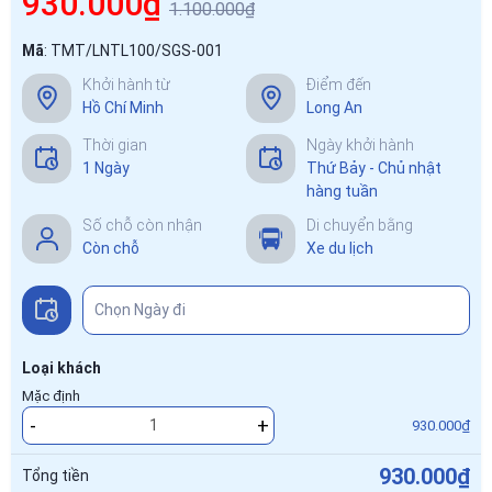
930.000₫
1.100.000₫
Mã
:
TMT/LNTL100/SGS-001
Khởi hành từ
Điểm đến
Hồ Chí Minh
Long An
Thời gian
Ngày khởi hành
1 Ngày
Thứ Bảy - Chủ nhật
hàng tuần
Số chỗ còn nhận
Di chuyển bằng
Còn chỗ
Xe du lịch
Loại khách
Mặc định
-
+
930.000₫
930.000₫
Tổng tiền