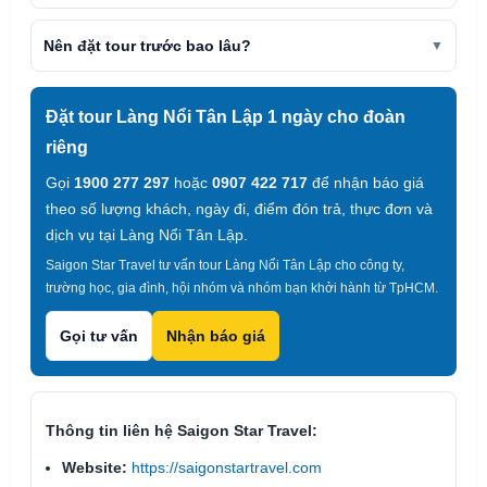
Nên đặt tour trước bao lâu?
Đặt tour Làng Nổi Tân Lập 1 ngày cho đoàn
riêng
Gọi
1900 277 297
hoặc
0907 422 717
để nhận báo giá
theo số lượng khách, ngày đi, điểm đón trả, thực đơn và
dịch vụ tại Làng Nổi Tân Lập.
Saigon Star Travel tư vấn tour Làng Nổi Tân Lập cho công ty,
trường học, gia đình, hội nhóm và nhóm bạn khởi hành từ TpHCM.
Gọi tư vấn
Nhận báo giá
Thông tin liên hệ Saigon Star Travel:
Website:
https://saigonstartravel.com