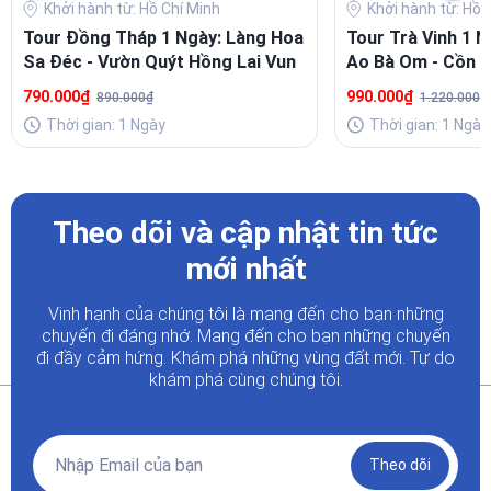
Khởi hành từ: Hồ Chí Minh
Khởi hành từ: Hồ 
Tour Đồng Tháp 1 Ngày: Làng Hoa
Tour Trà Vinh 1 N
Sa Đéc - Vườn Quýt Hồng Lai Vun
Ao Bà Om - Cồn 
Ông
790.000₫
990.000₫
890.000₫
1.220.000₫
Thời gian: 1 Ngày
Thời gian: 1 Ngày
Theo dõi và cập nhật tin tức
mới nhất
Vinh hạnh của chúng tôi là mang đến cho bạn những
chuyến đi đáng nhớ. Mang đến cho bạn những chuyến
đi đầy
cảm hứng. Khám phá những vùng đất mới. Tự do
khám phá cùng chúng tôi.
Theo dõi