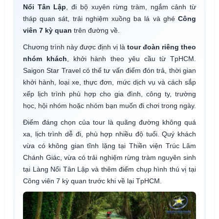
Nổi Tân Lập
, đi bộ xuyên rừng tràm, ngắm cảnh từ
tháp quan sát, trải nghiệm xuồng ba lá và ghé
Công
viên 7 kỳ quan
trên đường về.
Chương trình này được định vị là
tour đoàn riêng theo
nhóm khách
, khởi hành theo yêu cầu từ TpHCM.
Saigon Star Travel có thể tư vấn điểm đón trả, thời gian
khởi hành, loại xe, thực đơn, mức dịch vụ và cách sắp
xếp lịch trình phù hợp cho gia đình, công ty, trường
học, hội nhóm hoặc nhóm bạn muốn đi chơi trong ngày.
Điểm đáng chọn của tour là quãng đường không quá
xa, lịch trình dễ đi, phù hợp nhiều độ tuổi. Quý khách
vừa có không gian tĩnh lặng tại Thiền viện Trúc Lâm
Chánh Giác, vừa có trải nghiệm rừng tràm nguyên sinh
tại Làng Nổi Tân Lập và thêm điểm chụp hình thú vị tại
Công viên 7 kỳ quan trước khi về lại TpHCM.