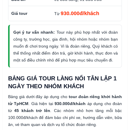
930.000đ/khách
Giá tour
Từ
Gợi ý tư vấn nhanh:
Tour này phù hợp nhất với đoàn
công ty, trường học, gia đình, hội nhóm hoặc nhóm bạn
muốn đi chơi trong ngày. Vì là đoàn riêng, Quý khách có
thể thống nhất điểm đón trả, giờ khởi hành, thực đơn và
một số điều chỉnh nhỏ để phù hợp mục tiêu chuyến đi.
BẢNG GIÁ TOUR LÀNG NỔI TÂN LẬP 1
NGÀY THEO NHÓM KHÁCH
Bảng giá dưới đây áp dụng cho
tour đoàn riêng khởi hành
từ TpHCM
. Giá hiện tại
930.000đ/khách
áp dụng cho đoàn
từ
45 khách trở lên
. Các nhóm nhỏ hơn tăng mỗi bậc
100.000đ/khách để đảm bảo chi phí xe, hướng dẫn viên, bữa
ăn, vé tham quan và dịch vụ tổ chức đoàn riêng.