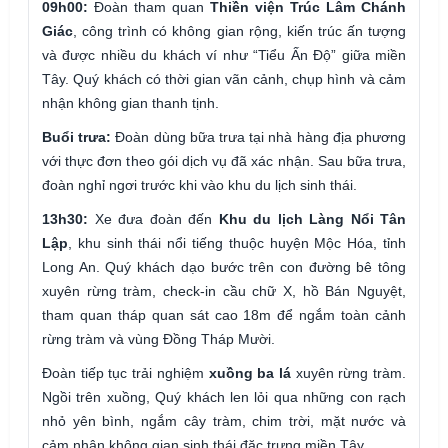
09h00:
Đoàn tham quan
Thiền viện Trúc Lâm Chánh
Giác
, công trình có không gian rộng, kiến trúc ấn tượng
và được nhiều du khách ví như “Tiểu Ấn Độ” giữa miền
Tây. Quý khách có thời gian vãn cảnh, chụp hình và cảm
nhận không gian thanh tịnh.
Buổi trưa:
Đoàn dùng bữa trưa tại nhà hàng địa phương
với thực đơn theo gói dịch vụ đã xác nhận. Sau bữa trưa,
đoàn nghỉ ngơi trước khi vào khu du lịch sinh thái.
13h30:
Xe đưa đoàn đến
Khu du lịch Làng Nổi Tân
Lập
, khu sinh thái nổi tiếng thuộc huyện Mộc Hóa, tỉnh
Long An. Quý khách dạo bước trên con đường bê tông
xuyên rừng tràm, check-in cầu chữ X, hồ Bán Nguyệt,
tham quan tháp quan sát cao 18m để ngắm toàn cảnh
rừng tràm và vùng Đồng Tháp Mười.
Đoàn tiếp tục trải nghiệm
xuồng ba lá
xuyên rừng tràm.
Ngồi trên xuồng, Quý khách len lỏi qua những con rạch
nhỏ yên bình, ngắm cây tràm, chim trời, mặt nước và
cảm nhận không gian sinh thái đặc trưng miền Tây.