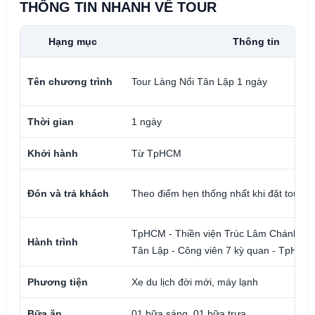
THÔNG TIN NHANH VỀ TOUR
Hạng mục
Thông tin
Tên chương trình
Tour Làng Nổi Tân Lập 1 ngày
Thời gian
1 ngày
Khởi hành
Từ TpHCM
Đón và trả khách
Theo điểm hẹn thống nhất khi đặt tour
TpHCM - Thiền viện Trúc Lâm Chánh Giá
Hành trình
Tân Lập - Công viên 7 kỳ quan - TpHCM
Phương tiện
Xe du lịch đời mới, máy lạnh
Bữa ăn
01 bữa sáng, 01 bữa trưa