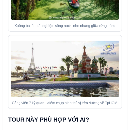
Xuồng ba lá - trải nghiệm sông nước nhẹ nhàng giữa rừng tràm.
Công viên 7 kỳ quan - điểm chụp hình thú vị trên đường về TpHCM.
TOUR NÀY PHÙ HỢP VỚI AI?