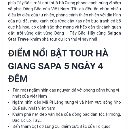
phía Tây Bắc, một nơi thì là Hà Giang phong cảnh hùng vĩ nằm
về phía Đông Bắc của Việt Nam. Tất cả đều ẩn chứa nhiều
điều kỳ diệu của tự nhiên, phong cảnh thiên nhiên với địa hình
của núi đồi, màu xanh của rừng cây, tạo nên bức tranh có bố
cục hài hoà, có cảnh sắc thơ mộng và hấp dẫn từ cảnh quan
đất trời vùng đất vùng Đông – Tây Bắc. Hãy cùng
Saigon
Star Travel
khám phá tour du lịch thú vị này nhé!
ĐIỂM NỔI BẬT TOUR HÀ
GIANG SAPA 5 NGÀY 4
ĐÊM
Tận mắt ngắm nhìn cao nguyên đá với phong cảnh hùng vĩ
nhất của Việt Nam
Ngắm nhìn đèo Mã Pì Lèng hùng vĩ và hẻm vực sông Nho
Quế sâu nhất Việt Nam
Khám phá nét đẹp văn hóa của đồng bào dân tộc H’mông,
Dao, Lô Lô, Tày…
Đến thăm Cột cờ Lũng Cú, điểm cực Bắc của Tổ quốc