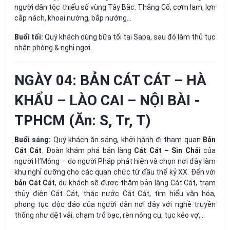
người dân tộc thiểu số vùng Tây Bắc: Thắng Cố, cơm lam, lợn
cắp nách, khoai nướng, bắp nướng…
Buổi tối:
Quý khách dùng bữa tối tại Sapa, sau đó làm thủ tục
nhận phòng & nghỉ ngơi.
NGÀY 04: BẢN CÁT CÁT – HÀ
KHẨU – LÀO CAI – NỘI BÀI -
TPHCM (Ăn: S, Tr, T)
Buổi sáng:
Quý khách ăn sáng, khởi hành đi tham quan
Bản
Cát Cát
. Đoàn khám phá bản làng
Cát Cát – Sin Chải
của
người H’Mông – do người Pháp phát hiện và chọn nơi đây làm
khu nghỉ dưỡng cho các quan chức từ đầu thế kỷ XX. Đến với
bản Cát Cát
, du khách sẽ được thăm bản làng Cát Cát, trạm
thủy điện Cát Cát, thác nước Cát Cát, tìm hiểu văn hóa,
phong tục độc đáo của người dân nơi đây với nghề truyền
thống như dệt vải, chạm trổ bạc, rèn nông cụ, tục kéo vợ,…