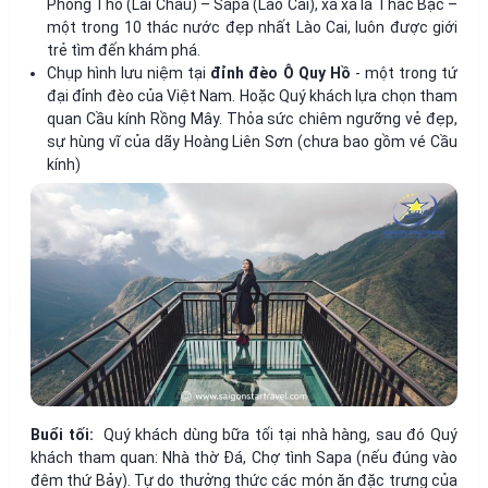
Phong Thổ (Lai Châu) – Sapa (Lào Cai), xa xa là Thác Bạc –
một trong 10 thác nước đẹp nhất Lào Cai, luôn được giới
trẻ tìm đến khám phá.
Chụp hình lưu niệm tại
đỉnh đèo Ô Quy Hồ
- một trong tứ
đại đỉnh đèo của Việt Nam. Hoặc Quý khách lựa chọn tham
quan Cầu kính Rồng Mây. Thỏa sức chiêm ngưỡng vẻ đẹp,
sự hùng vĩ của dãy Hoàng Liên Sơn (chưa bao gồm vé Cầu
kính)
Buổi tối:
Quý khách dùng bữa tối tại nhà hàng, sau đó Quý
khách tham quan: Nhà thờ Đá, Chợ tình Sapa (nếu đúng vào
đêm thứ Bảy). Tự do thưởng thức các món ăn đặc trưng của