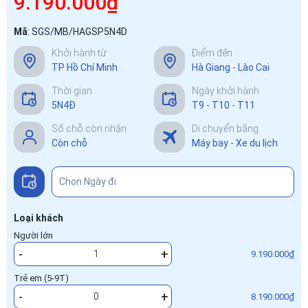
9.190.000₫
Mã
:
SGS/MB/HAGSP5N4D
Khởi hành từ
Điểm đến
TP Hồ Chí Minh
Hà Giang - Lào Cai
Thời gian
Ngày khởi hành
5N4Đ
T9 - T10 - T11
Số chỗ còn nhận
Di chuyển bằng
Còn chỗ
Máy bay - Xe du lịch
Loại khách
Người lớn
-
+
9.190.000₫
Trẻ em (5-9T)
-
+
8.190.000₫