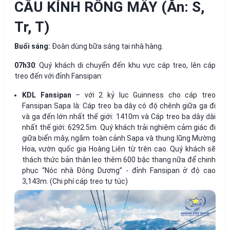
CẦU KÍNH RỒNG MÂY (Ăn: S,
Tr, T)
Buổi sáng:
Đoàn dùng bữa sáng tại nhà hàng.
07h30
: Quý khách di chuyển đến khu vực cáp treo, lên cáp
treo đến với đỉnh Fansipan:
KDL Fansipan
– với 2 kỷ lục Guinness cho cáp treo
Fansipan Sapa là: Cáp treo ba dây có độ chênh giữa ga đi
và ga đến lớn nhất thế giới: 1410m và Cáp treo ba dây dài
nhất thế giới: 6292.5m. Quý khách trải nghiệm cảm giác đi
giữa biển mây, ngắm toàn cảnh Sapa và thung lũng Mường
Hoa, vườn quốc gia Hoàng Liên từ trên cao. Quý khách sẽ
thách thức bản thân leo thêm 600 bậc thang nữa để chinh
phục “Nóc nhà Đông Dương” - đỉnh Fansipan ở độ cao
3,143m. (Chi phí cáp treo tự túc)