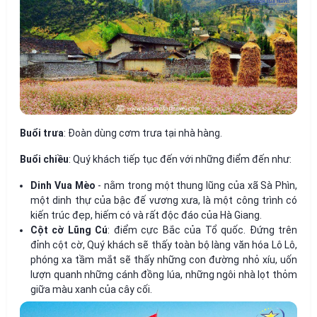
Buổi trưa
: Đoàn dùng cơm trưa tại nhà hàng.
Buổi chiều
: Quý khách tiếp tục đến với những điểm đến như:
Dinh Vua Mèo
- nằm trong một thung lũng của xã Sà Phìn,
một dinh thự của bậc đế vương xưa, là một công trình có
kiến trúc đẹp, hiếm có và rất độc đáo của Hà Giang.
Cột cờ Lũng Cú
: điểm cực Bắc của Tổ quốc. Đứng trên
đỉnh cột cờ, Quý khách sẽ thấy toàn bộ làng văn hóa Lô Lô,
phóng xa tầm mắt sẽ thấy những con đường nhỏ xíu, uốn
lượn quanh những cánh đồng lúa, những ngôi nhà lọt thỏm
giữa màu xanh của cây cối.