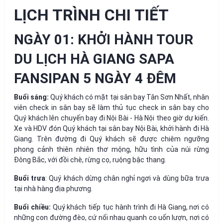
LỊCH TRÌNH CHI TIẾT
NGÀY 01: KHỞI HÀNH TOUR
DU LỊCH HÀ GIANG SAPA
FANSIPAN 5 NGÀY 4 ĐÊM
Buổi sáng:
Quý khách có mặt tại sân bay Tân Sơn Nhất, nhân
viên check in sân bay sẽ làm thủ tục check in sân bay cho
Quý khách lên chuyến bay đi Nội Bài - Hà Nội theo giờ dự kiến.
Xe và HDV đón Quý khách tại sân bay Nội Bài, khởi hành đi Hà
Giang. Trên đường đi Quý khách sẽ được chiêm ngưỡng
phong cảnh thiên nhiên thơ mộng, hữu tình của núi rừng
Đông Bắc, với đồi chè, rừng cọ, ruộng bậc thang.
Buổi trưa
: Quý khách dừng chân nghỉ ngơi và dùng bữa trưa
tại nhà hàng địa phương.
Buổi chiều:
Quý khách tiếp tục hành trình đi Hà Giang, nơi có
những con đường đèo, cứ nối nhau quanh co uốn lượn, nơi có