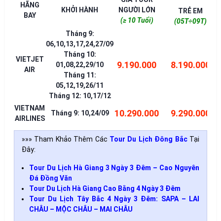
HÃNG
KHỞI HÀNH
NGƯỜI LỚN
TRẺ EM
BAY
(≥ 10 Tuổi)
(05T÷09T)
Tháng 9:
06,10,13,17,24,27/09
Tháng 10:
VIETJET
9.190.000
8.190.000
01,08,22,29/10
AIR
Tháng 11:
05,12,19,26/11
Tháng 12: 10,17/12
VIETNAM
10.290.000
9.290.000
Tháng 9: 10,24/09
AIRLINES
»»» Tham Khảo Thêm Các
Tour Du Lịch Đông Bắc
Tại
Đây:
Tour Du Lịch Hà Giang 3 Ngày 3 Đêm – Cao Nguyên
Đá Đồng Văn
Tour Du Lịch Hà Giang Cao Bằng 4 Ngày 3 Đêm
Tour Du Lịch Tây Bắc 4 Ngày 3 Đêm: SAPA – LAI
CHÂU – MỘC CHÂU – MAI CHÂU