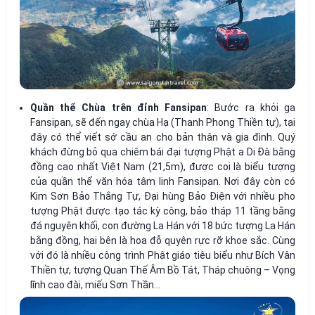
Quần thể Chùa trên đỉnh Fansipan
: Bước ra khỏi ga
Fansipan, sẽ đến ngay chùa Hạ (Thanh Phong Thiền tự), tại
đây có thể viết sớ cầu an cho bản thân và gia đình. Quý
khách đừng bỏ qua chiêm bái đại tượng Phật a Di Đà bằng
đồng cao nhất Việt Nam (21,5m), được coi là biểu tượng
của quần thể văn hóa tâm linh Fansipan. Nơi đây còn có
Kim Sơn Bảo Thắng Tự, Đại hùng Bảo Điện với nhiều pho
tượng Phật được tạo tác kỳ công, bảo tháp 11 tầng bằng
đá nguyên khối, con đường La Hán với 18 bức tượng La Hán
bằng đồng, hai bên là hoa đỗ quyên rực rỡ khoe sắc. Cùng
với đó là nhiều công trình Phật giáo tiêu biểu như Bích Vân
Thiền tự, tượng Quan Thế Âm Bồ Tát, Tháp chuông – Vọng
lĩnh cao đài, miếu Sơn Thần…