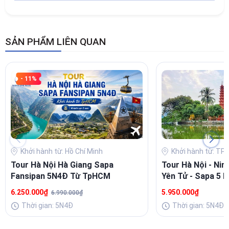
SẢN PHẨM LIÊN QUAN
- 11%
Khởi hành từ: Hồ Chí Minh
Khởi hành từ: TP 
Tour Hà Nội Hà Giang Sapa
Tour Hà Nội - Nin
Fansipan 5N4Đ Từ TpHCM
Yên Tử - Sapa 5 
6.250.000₫
5.950.000₫
6.990.000₫
Thời gian: 5N4Đ
Thời gian: 5N4Đ