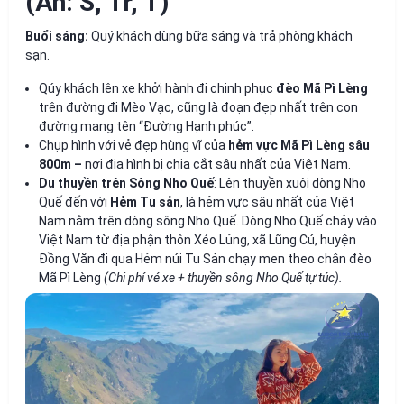
(Ăn: S, Tr, T)
Buổi sáng:
Quý khách dùng bữa sáng và trả phòng khách
sạn.
Qúy khách lên xe khởi hành đi chinh phục
đèo Mã Pì Lèng
trên đường đi Mèo Vạc, cũng là đoạn đẹp nhất trên con
đường mang tên “Đường Hạnh phúc”.
Chụp hình với vẻ đẹp hùng vĩ của
hẻm vực Mã Pì Lèng sâu
800m –
nơi địa hình bị chia cắt sâu nhất của Việt Nam.
Du thuyền trên Sông Nho Quế
: Lên thuyền xuôi dòng Nho
Quế đến với
Hẻm Tu sản
, là hẻm vực sâu nhất của Việt
Nam nằm trên dòng sông Nho Quế. Dòng Nho Quế chảy vào
Việt Nam từ địa phận thôn Xéo Lủng, xã Lũng Cú, huyện
Đồng Văn đi qua Hẻm núi Tu Sản chạy men theo chân đèo
Mã Pì Lèng
(Chi phí vé xe + thuyền sông Nho Quế tự túc).