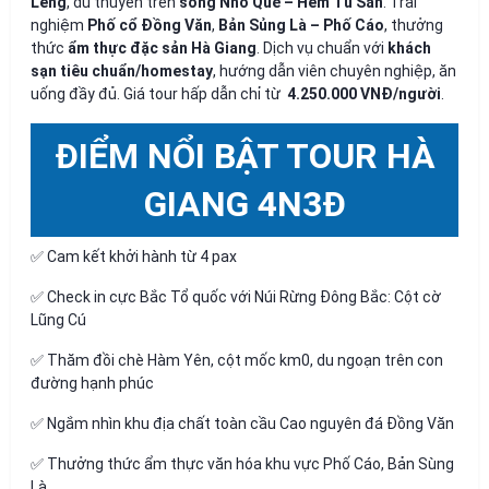
Lèng
, du thuyền trên
sông Nho Quế – Hẻm Tu Sản
. Trải
nghiệm
Phố cổ Đồng Văn
,
Bản Sủng Là – Phố Cáo
, thưởng
thức
ẩm thực đặc sản Hà Giang
. Dịch vụ chuẩn với
khách
sạn tiêu chuẩn/homestay
, hướng dẫn viên chuyên nghiệp, ăn
uống đầy đủ. Giá tour hấp dẫn chỉ từ
4.250.000 VNĐ/người
.
ĐIỂM NỔI BẬT TOUR HÀ
GIANG 4N3Đ
✅ Cam kết khởi hành từ 4 pax
✅ Check in cực Bắc Tổ quốc với Núi Rừng Đông Bắc: Cột cờ
Lũng Cú
✅ Thăm đồi chè Hàm Yên, cột mốc km0, du ngoạn trên con
đường hạnh phúc
✅ Ngắm nhìn khu địa chất toàn cầu Cao nguyên đá Đồng Văn
✅ Thưởng thức ẩm thực văn hóa khu vực Phố Cáo, Bản Sùng
Là