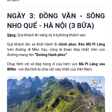
về đêm.
NGÀY 3: ĐỒNG VĂN - SÔNG
NHO QUẾ - HÀ NỘI (3 BỮA)
Sáng:
Quý khách ăn sáng và trả phòng khách sạn.
Quý khách lên xe khởi hành đi
chinh phục đèo Mã Pì Lèng
trên đường đi Mèo Vạc, cũng là đoạn đẹp nhất trên con
đường mang tên
"Đường Hạnh phúc".
Chụp hình với vẻ đẹp hùng vĩ của hẻm vực
Mã Pì Lèng sâu
800m
- nơi địa hình bị chia cắt sâu nhất của Việt Nam.