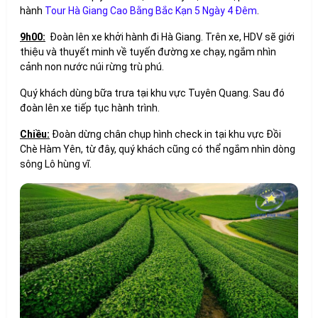
hành
Tour Hà Giang Cao Bằng Bắc Kạn 5 Ngày 4 Đêm
.
9h00:
Đoàn lên xe khởi hành đi Hà Giang. Trên xe, HDV sẽ giới
thiệu và thuyết minh về tuyến đường xe chạy, ngắm nhìn
cảnh non nước núi rừng trù phú.
Quý khách dùng bữa trưa tại khu vực Tuyên Quang. Sau đó
đoàn lên xe tiếp tục hành trình.
Chiều:
Đoàn dừng chân chụp hình check in tại khu vực Đồi
Chè Hàm Yên, từ đây, quý khách cũng có thể ngắm nhìn dòng
sông Lô hùng vĩ.