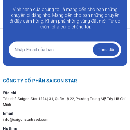
Vinh hạnh của chúng tôi là mang đến cho bạn những
chuyến đi đáng nhớ. Mang đến cho bạn những chuyến
đi đầy
cảm hứng. Khám phá những vùng đất mới. Tự do
khám phá cùng chúng tôi.
Theo dõi
CÔNG TY CỔ PHẦN SAIGON STAR
Địa chỉ
Tòa nhà Saigon Star 1224 | 31, Quốc Lộ 22, Phường Trung Mỹ Tây, Hồ Chí
Minh
Email
info@saigonstartravel.com
Hotline