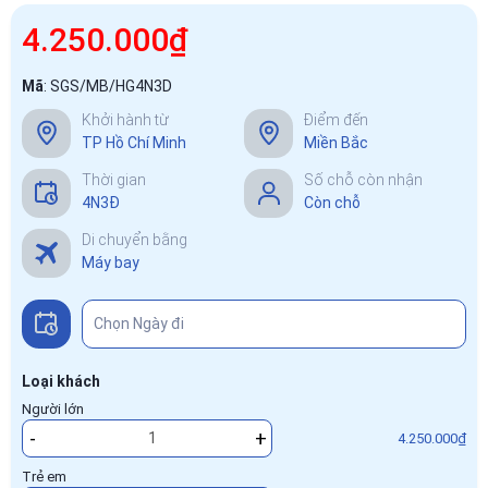
4.250.000₫
Mã
:
SGS/MB/HG4N3D
Khởi hành từ
Điểm đến
TP Hồ Chí Minh
Miền Bắc
Thời gian
Số chỗ còn nhận
4N3Đ
Còn chỗ
Di chuyển bằng
Máy bay
Loại khách
Người lớn
-
+
4.250.000₫
Trẻ em