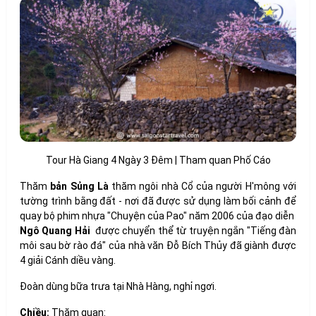
Tour Hà Giang 4 Ngày 3 Đêm | Tham quan Phố Cáo
Thăm
bản Sủng Là
thăm ngôi nhà Cổ của người H'mông với
tường trình bằng đất - nơi đã được sử dụng làm bối cảnh để
quay bộ phim nhựa "Chuyện của Pao" năm 2006 của đạo diễn
Ngô Quang Hải
được chuyển thể từ truyện ngắn "Tiếng đàn
môi sau bờ rào đá" của nhà văn Đỗ Bích Thủy đã giành được
4 giải Cánh diều vàng.
Đoàn dùng bữa trưa tại Nhà Hàng, nghỉ ngơi.
Chiều:
Thăm quan: