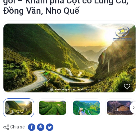
gói – Khám phá Cột cờ Lũng Cú,
Đồng Văn, Nho Quế
Chia sẻ