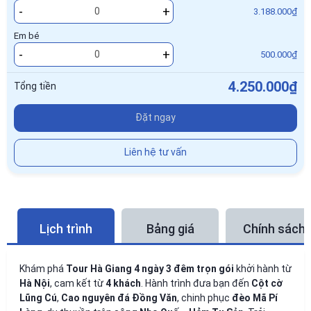
-
+
3.188.000₫
Em bé
-
+
500.000₫
4.250.000₫
Tổng tiền
Đặt ngay
Liên hệ tư vấn
Lịch trình
Bảng giá
Chính sách
Khám phá
Tour Hà Giang 4 ngày 3 đêm trọn gói
khởi hành từ
Hà Nội
, cam kết từ
4 khách
. Hành trình đưa bạn đến
Cột cờ
Lũng Cú
,
Cao nguyên đá Đồng Văn
, chinh phục
đèo Mã Pí