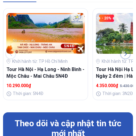
- 20%
Khởi hành từ: TP Hồ Chí Minh
Khởi hành từ: TP 
Tour Hà Nội - Hạ Long - Ninh Bình -
Tour Hà Nội Hạ L
Mộc Châu - Mai Châu 5N4Đ
Ngày 2 đêm | Hàn
Tâm Linh
10.290.000₫
4.350.000₫
5.430.00
Thời gian: 5N4Đ
Thời gian: 3N2Đ
Theo dõi và cập nhật tin tức
mới nhất