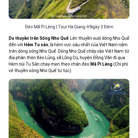
Đèo Mã Pì Lèng | Tour Hà Giang 4 Ngày 3 Đêm
Du thuyền trên Sông Nho Quế
: Lên thuyền xuôi dòng Nho Quế
đến với
Hẻm Tu sản
, là hẻm vực sâu nhất của Việt Nam nằm
trên dòng sông Nho Quế. Dòng Nho Quế chảy vào Việt Nam từ
địa phận thôn Xéo Lủng, xã Lũng Cú, huyện Đồng Văn đi qua
Hẻm núi Tu Sản chạy men theo chân đèo
Mã Pì Lèng
(Chi phí
vé thuyền sông Nho Quế tự túc).