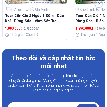
Khởi hành từ: Hồ Chí Minh
Khởi hành từ: Hồ 
Tour Cần Giờ 2 Ngày 1 Đêm | Đảo
Tour Cần Giờ 1 Ng
Khỉ - Rừng Sác - Vàm Sát Từ
Rừng Sác - Biển 3
TP.HCM
Sản Giá Rẻ
1.990.000₫
1.290.000₫
2.590.000₫
1.590.00
Thời gian: Cập nhật
Thời gian: 1 Ngày
Theo dõi và cập nhật tin tức
mới nhất
Vinh hạnh của chúng tôi là mang đến cho bạn những
chuyến đi đáng nhớ. Mang đến cho bạn những chuyến
đi đầy
cảm hứng. Khám phá những vùng đất mới. Tự do
khám phá cùng chúng tôi.