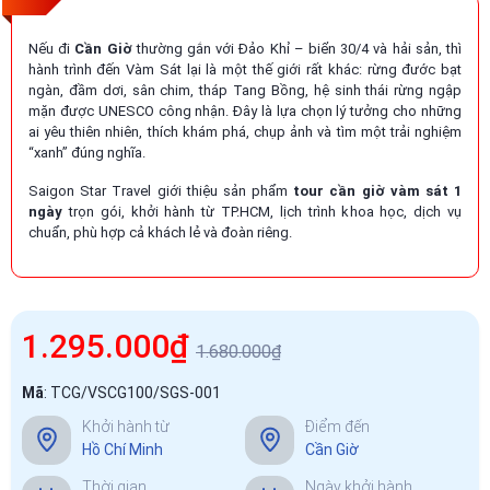
Nếu đi
Cần Giờ
thường gắn với Đảo Khỉ – biển 30/4 và hải sản, thì
hành trình đến Vàm Sát lại là một thế giới rất khác: rừng đước bạt
ngàn, đầm dơi, sân chim, tháp Tang Bồng, hệ sinh thái rừng ngập
mặn được UNESCO công nhận. Đây là lựa chọn lý tưởng cho những
ai yêu thiên nhiên, thích khám phá, chụp ảnh và tìm một trải nghiệm
“xanh” đúng nghĩa.
Saigon Star Travel giới thiệu sản phẩm
tour cần giờ vàm sát 1
ngày
trọn gói, khởi hành từ TP.HCM, lịch trình khoa học, dịch vụ
chuẩn, phù hợp cả khách lẻ và đoàn riêng.
1.295.000₫
1.680.000₫
Mã
:
TCG/VSCG100/SGS-001
Khởi hành từ
Điểm đến
Hồ Chí Minh
Cần Giờ
Thời gian
Ngày khởi hành