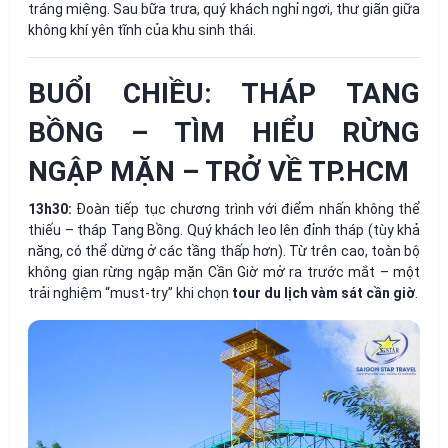
tráng miệng. Sau bữa trưa, quý khách nghỉ ngơi, thư giãn giữa
không khí yên tĩnh của khu sinh thái.
BUỔI CHIỀU: THÁP TANG
BỒNG – TÌM HIỂU RỪNG
NGẬP MẶN – TRỞ VỀ TP.HCM
13h30:
Đoàn tiếp tục chương trình với điểm nhấn không thể
thiếu – tháp Tang Bồng. Quý khách leo lên đỉnh tháp (tùy khả
năng, có thể dừng ở các tầng thấp hơn). Từ trên cao, toàn bộ
không gian rừng ngập mặn Cần Giờ mở ra trước mắt – một
trải nghiệm “must-try” khi chọn
tour du lịch vàm sát cần giờ
.