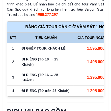
trình khác biệt. Để nhận báo giá chi tiết cho tour Vàm Sát
Cần Giờ, quý khách vui lòng liên hệ trực tiếp Saigon Star
Travel qua hotline
1900.277.297
.
BẢNG GIÁ TOUR CẦN GIỜ VÀM SÁT 1 NGÀY 
STT
TIÊU CHUẨN
GIÁ TOUR NGƯỜI 
1
ĐI GHÉP TOUR KHÁCH LẺ
1.595.000đ
ĐI RIÊNG (Từ 10 → 15
2
1.495.000đ
Khách)
ĐI RIÊNG (Từ 16 → 25
3
1.395.000đ
Khách)
4
ĐI RIÊNG (Từ trên 25 Khách)
1.295.000đ