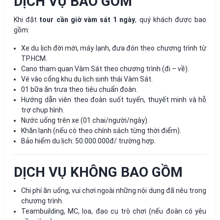
DỊCH VỤ BAO GỒM
Khi đặt
tour cần giờ vàm sát 1 ngày
, quý khách được bao
gồm:
Xe du lịch đời mới, máy lạnh, đưa đón theo chương trình từ
TP.HCM.
Cano tham quan Vàm Sát theo chương trình (đi – về).
Vé vào cổng khu du lịch sinh thái Vàm Sát.
01 bữa ăn trưa theo tiêu chuẩn đoàn.
Hướng dẫn viên theo đoàn suốt tuyến, thuyết minh và hỗ
trợ chụp hình.
Nước uống trên xe (01 chai/người/ngày).
Khăn lạnh (nếu có theo chính sách từng thời điểm).
Bảo hiểm du lịch: 50.000.000đ/ trường hợp.
DỊCH VỤ KHÔNG BAO GỒM
Chi phí ăn uống, vui chơi ngoài những nội dung đã nêu trong
chương trình.
Teambuilding, MC, loa, đạo cụ trò chơi (nếu đoàn có yêu