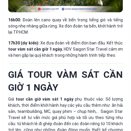
16h00:
Đoàn lên cano quay về bến trong tiếng gió và tiếng
sóng nhẹ nhàng giữa rừng. Xe đón đoàn tại bến, khởi hành trở
lại TP.HCM.
17h30 (dự kiến):
Xe đưa đoàn về điểm đón ban đầu. Kết thúc
tour vàm sát cần giờ 1 ngày
, HDV Saigon Star Travel cảm ơn
và hẹn gặp lại quý khách trong những hành trình tiếp theo.
GIÁ TOUR VÀM SÁT CẦN
GIỜ 1 NGÀY
Giá
tour cần giờ vàm sát 1 ngày
phụ thuộc vào: Số lượng
khách, thời điểm khởi hành hay các yêu cầu thêm như: ăn hải
sản, teambuilding, MC, quay phim – chụp hình,… Saigon Star
Travel sẽ tư vấn mức giá phù hợp và tối ưu theo từng nhu
cầu: từ khách lẻ đi ghép đoàn đến các đoàn riêng từ 10 khách
trở lên, cũng như những đoàn đông muốn thiết kế chương