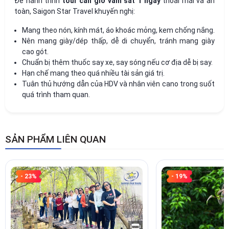
Để hành trình
tour cần giờ vàm sát 1 ngày
thoải mái và an
toàn, Saigon Star Travel khuyến nghị:
Mang theo nón, kính mát, áo khoác mỏng, kem chống nắng.
Nên mang giày/dép thấp, dễ di chuyển, tránh mang giày
cao gót.
Chuẩn bị thêm thuốc say xe, say sóng nếu cơ địa dễ bị say.
Hạn chế mang theo quá nhiều tài sản giá trị.
Tuân thủ hướng dẫn của HDV và nhân viên cano trong suốt
quá trình tham quan.
SẢN PHẨM LIÊN QUAN
- 23%
- 19%