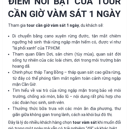
ĐIỂM NỔI BẬT CỦA TOUR
CẦN GIỜ VÀM SÁT 1 NGÀY
Tham gia
tour cần giờ vàm sát 1 ngày
, du khách sẽ:
Di chuyển bằng cano xuyên rừng đước, tận mắt chiêm
ngưỡng hệ sinh thái rừng ngập mặn hiếm có, được ví như
“lá phổi xanh” của TP.HCM.
Tham quan Đầm Dơi, sân chim (tùy mùa), quan sát đời
sống tự nhiên của các loài chim, dơi trong môi trường bán
hoang dã.
Chinh phục tháp Tang Bồng – tháp quan sát cao giữa rừng,
từ đây có thể phóng tầm mắt ngắm toàn cảnh rừng ngập
mặn Cần Giờ.
Tìm hiểu về vai trò của rừng ngập mặn trong bảo vệ môi
trường, chống xói mòn, bão lũ – nội dung rất phù hợp cho
các đoàn học sinh, sinh viên.
Thưởng thức bữa trưa với các món ăn địa phương, thư
giãn giữa không gian trong lành, cách xa khói bụi đô thị.
Đây là lý do nhiều khách hàng chọn
tour vàm sát
khi muốn đổi
gió trong một ngày mà vẫn có trải nghiệm “đã” và khác biệt.