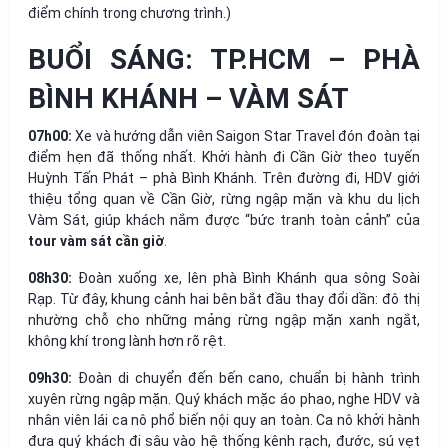
điểm chính trong chương trình.)
BUỔI SÁNG: TP.HCM – PHÀ
BÌNH KHÁNH – VÀM SÁT
07h00:
Xe và hướng dẫn viên Saigon Star Travel đón đoàn tại
điểm hẹn đã thống nhất. Khởi hành đi Cần Giờ theo tuyến
Huỳnh Tấn Phát – phà Bình Khánh. Trên đường đi, HDV giới
thiệu tổng quan về Cần Giờ, rừng ngập mặn và khu du lịch
Vàm Sát, giúp khách nắm được “bức tranh toàn cảnh” của
tour vàm sát cần giờ
.
08h30:
Đoàn xuống xe, lên phà Bình Khánh qua sông Soài
Rạp. Từ đây, khung cảnh hai bên bắt đầu thay đổi dần: đô thị
nhường chỗ cho những mảng rừng ngập mặn xanh ngắt,
không khí trong lành hơn rõ rệt.
09h30:
Đoàn di chuyển đến bến cano, chuẩn bị hành trình
xuyên rừng ngập mặn. Quý khách mặc áo phao, nghe HDV và
nhân viên lái ca nô phổ biến nội quy an toàn. Ca nô khởi hành
đưa quý khách đi sâu vào hệ thống kênh rạch, đước, sú vẹt