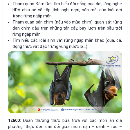
Tham quan Đầm Dơi: tìm hiểu đời sống của dơi, lắng nghe
HDV chia sẻ về tập tính nghỉ ngơi, săn mồi của loài dơi
trong rừng ngập mặn.
Tham quan sân chim (nếu vào mùa chim): quan sát từng
đàn chim đậu trên những tán cây, bay lượn trên bầu trời
rừng ngập mặn.
Tìm hiểu các loài sinh vật rừng ngập mặn khác (cua, cá,
động thực vật đặc trưng vùng nước lợ…).
12h00:
Đoàn thưởng thức bữa trưa với các món ăn địa
phương, thực đơn cân đối giữa món mặn – canh – rau –