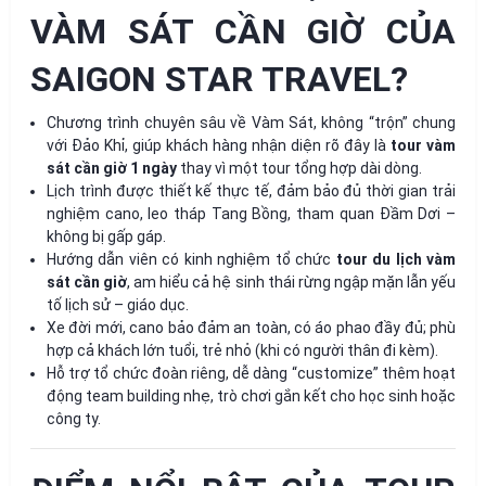
VÀM SÁT CẦN GIỜ CỦA
SAIGON STAR TRAVEL?
Chương trình chuyên sâu về Vàm Sát, không “trộn” chung
với Đảo Khỉ, giúp khách hàng nhận diện rõ đây là
tour vàm
sát cần giờ 1 ngày
thay vì một tour tổng hợp dài dòng.
Lịch trình được thiết kế thực tế, đảm bảo đủ thời gian trải
nghiệm cano, leo tháp Tang Bồng, tham quan Đầm Dơi –
không bị gấp gáp.
Hướng dẫn viên có kinh nghiệm tổ chức
tour du lịch vàm
sát cần giờ
, am hiểu cả hệ sinh thái rừng ngập mặn lẫn yếu
tố lịch sử – giáo dục.
Xe đời mới, cano bảo đảm an toàn, có áo phao đầy đủ; phù
hợp cả khách lớn tuổi, trẻ nhỏ (khi có người thân đi kèm).
Hỗ trợ tổ chức đoàn riêng, dễ dàng “customize” thêm hoạt
động team building nhẹ, trò chơi gắn kết cho học sinh hoặc
công ty.