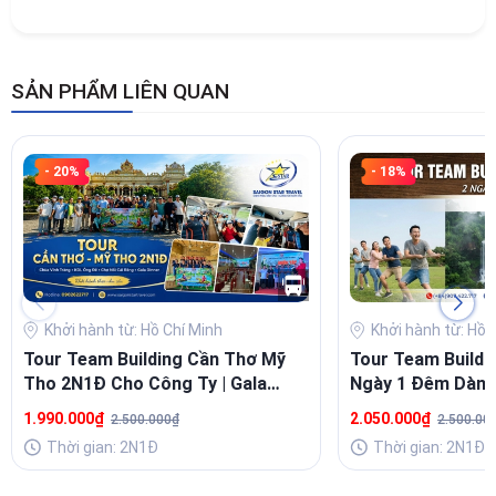
SẢN PHẨM LIÊN QUAN
- 20%
- 18%
Khởi hành từ: Hồ Chí Minh
Khởi hành từ: Hồ 
Tour Team Building Cần Thơ Mỹ
Tour Team Buildi
Tho 2N1Đ Cho Công Ty | Gala
Ngày 1 Đêm Dành
Dinner
Nghiệp
1.990.000₫
2.050.000₫
2.500.000₫
2.500.00
Thời gian: 2N1Đ
Thời gian: 2N1Đ