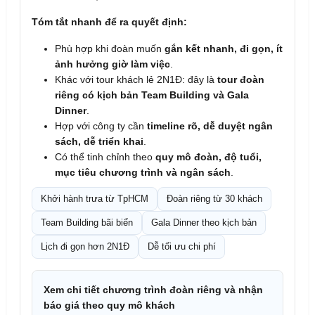
Tóm tắt nhanh để ra quyết định:
Phù hợp khi đoàn muốn
gắn kết nhanh, đi gọn, ít
ảnh hưởng giờ làm việc
.
Khác với tour khách lẻ 2N1Đ: đây là
tour đoàn
riêng có kịch bản Team Building và Gala
Dinner
.
Hợp với công ty cần
timeline rõ, dễ duyệt ngân
sách, dễ triển khai
.
Có thể tinh chỉnh theo
quy mô đoàn, độ tuổi,
mục tiêu chương trình và ngân sách
.
Khởi hành trưa từ TpHCM
Đoàn riêng từ 30 khách
Team Building bãi biển
Gala Dinner theo kịch bản
Lịch đi gọn hơn 2N1Đ
Dễ tối ưu chi phí
Xem chi tiết chương trình đoàn riêng và nhận
báo giá theo quy mô khách