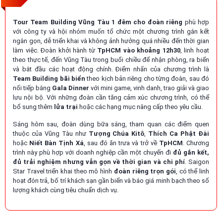
Tour Team Building Vũng Tàu 1 đêm cho đoàn riêng
phù hợp
với công ty và hội nhóm muốn tổ chức một chương trình gắn kết
ngắn gọn, dễ triển khai và không ảnh hưởng quá nhiều đến thời gian
làm việc. Đoàn khởi hành từ
TpHCM vào khoảng 12h30
, linh hoạt
theo thực tế, đến Vũng Tàu trong buổi chiều để nhận phòng, ra biển
và bắt đầu các hoạt động chính. Điểm nhấn của chương trình là
Team Building bãi biển
theo kịch bản riêng cho từng đoàn, sau đó
nối tiếp bằng
Gala Dinner
với mini game, vinh danh, trao giải và giao
lưu nội bộ. Với những đoàn cần tăng cảm xúc chương trình, có thể
bổ sung thêm
lửa trại
hoặc các hạng mục nâng cấp theo yêu cầu.
Sáng hôm sau, đoàn dùng bữa sáng, tham quan các điểm quen
thuộc của Vũng Tàu như
Tượng Chúa Kitô
,
Thích Ca Phật Đài
hoặc
Niết Bàn Tịnh Xá
, sau đó ăn trưa và trở về
TpHCM
. Chương
trình này phù hợp với doanh nghiệp cần một chuyến đi
đủ gắn kết,
đủ trải nghiệm nhưng vẫn gọn về thời gian và chi phí
. Saigon
Star Travel triển khai theo mô hình
đoàn riêng trọn gói
, có thể linh
hoạt đón trả, bố trí khách sạn gần biển và báo giá minh bạch theo số
lượng khách cùng tiêu chuẩn dịch vụ.