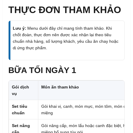
THỰC ĐƠN THAM KHẢO
Lưu ý:
Menu dưới đây chỉ mang tính tham khảo. Khi
chốt đoàn, thực đơn nên được xác nhận lại theo tiêu
chuẩn nhà hàng, số lượng khách, yêu cầu ăn chay hoặc
dị ứng thực phẩm.
BỮA TỐI NGÀY 1
Gói dịch
Món ăn tham khảo
vụ
Set tiêu
Gỏi khai vị, canh, món mực, món tôm, món cá, ng
chuẩn
miệng
Set nâng
Gỏi nâng cấp, món lẩu hoặc canh đặc biệt, hải 
cấp
miệng bổ sung tùy gói