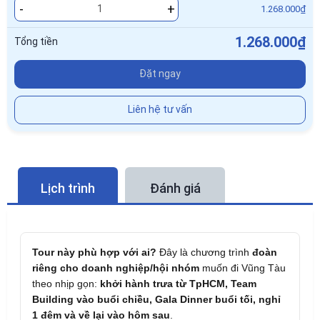
-
+
1.268.000₫
1.268.000₫
Tổng tiền
Đặt ngay
Liên hệ tư vấn
Lịch trình
Đánh giá
Tour này phù hợp với ai?
Đây là chương trình
đoàn
riêng cho doanh nghiệp/hội nhóm
muốn đi Vũng Tàu
theo nhịp gọn:
khởi hành trưa từ TpHCM, Team
Building vào buổi chiều, Gala Dinner buổi tối, nghỉ
1 đêm và về lại vào hôm sau
.