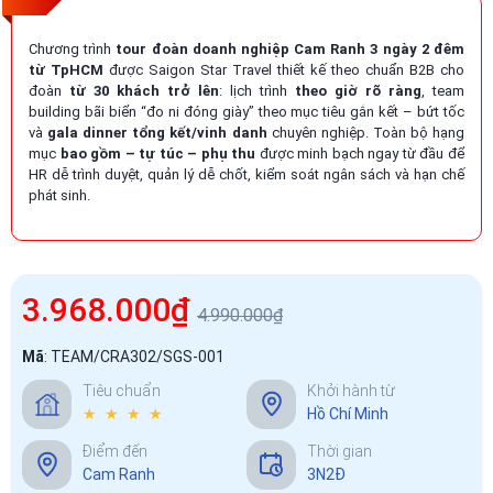
Chương trình
tour đoàn doanh nghiệp Cam Ranh 3 ngày 2 đêm
từ TpHCM
được Saigon Star Travel thiết kế theo chuẩn B2B cho
đoàn
từ 30 khách trở lên
: lịch trình
theo giờ rõ ràng
, team
building bãi biển “đo ni đóng giày” theo mục tiêu gắn kết – bứt tốc
và
gala dinner tổng kết/vinh danh
chuyên nghiệp. Toàn bộ hạng
mục
bao gồm – tự túc – phụ thu
được minh bạch ngay từ đầu để
HR dễ trình duyệt, quản lý dễ chốt, kiểm soát ngân sách và hạn chế
phát sinh.
3.968.000₫
4.990.000₫
Mã
:
TEAM/CRA302/SGS-001
Tiêu chuẩn
Khởi hành từ
★ ★ ★ ★
Hồ Chí Minh
Điểm đến
Thời gian
Cam Ranh
3N2Đ