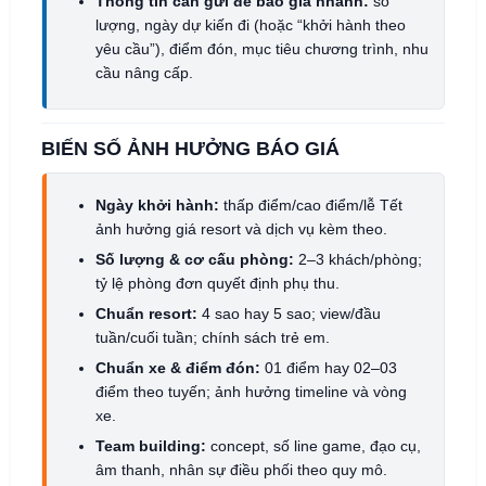
Thông tin cần gửi để báo giá nhanh:
số
lượng, ngày dự kiến đi (hoặc “khởi hành theo
yêu cầu”), điểm đón, mục tiêu chương trình, nhu
cầu nâng cấp.
BIẾN SỐ ẢNH HƯỞNG BÁO GIÁ
Ngày khởi hành:
thấp điểm/cao điểm/lễ Tết
ảnh hưởng giá resort và dịch vụ kèm theo.
Số lượng & cơ cấu phòng:
2–3 khách/phòng;
tỷ lệ phòng đơn quyết định phụ thu.
Chuẩn resort:
4 sao hay 5 sao; view/đầu
tuần/cuối tuần; chính sách trẻ em.
Chuẩn xe & điểm đón:
01 điểm hay 02–03
điểm theo tuyến; ảnh hưởng timeline và vòng
xe.
Team building:
concept, số line game, đạo cụ,
âm thanh, nhân sự điều phối theo quy mô.