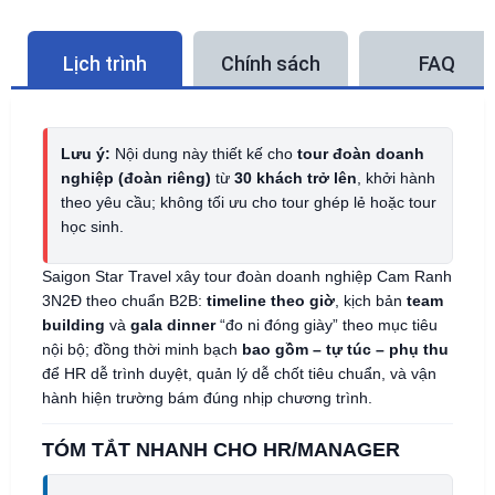
Lịch trình
Chính sách
FAQ
Lưu ý:
Nội dung này thiết kế cho
tour đoàn doanh
nghiệp (đoàn riêng)
từ
30 khách trở lên
, khởi hành
theo yêu cầu; không tối ưu cho tour ghép lẻ hoặc tour
học sinh.
Saigon Star Travel xây tour đoàn doanh nghiệp Cam Ranh
3N2Đ theo chuẩn B2B:
timeline theo giờ
, kịch bản
team
building
và
gala dinner
“đo ni đóng giày” theo mục tiêu
nội bộ; đồng thời minh bạch
bao gồm – tự túc – phụ thu
để HR dễ trình duyệt, quản lý dễ chốt tiêu chuẩn, và vận
hành hiện trường bám đúng nhịp chương trình.
TÓM TẮT NHANH CHO HR/MANAGER