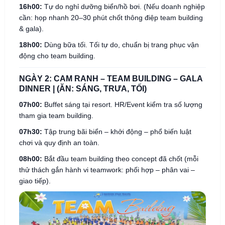
16h00:
Tự do nghỉ dưỡng biển/hồ bơi. (Nếu doanh nghiệp
cần: họp nhanh 20–30 phút chốt thông điệp team building
& gala).
18h00:
Dùng bữa tối. Tối tự do, chuẩn bị trang phục vận
động cho team building.
NGÀY 2: CAM RANH – TEAM BUILDING – GALA
DINNER | (ĂN: SÁNG, TRƯA, TỐI)
07h00:
Buffet sáng tại resort. HR/Event kiểm tra số lượng
tham gia team building.
07h30:
Tập trung bãi biển – khởi động – phổ biến luật
chơi và quy định an toàn.
08h00:
Bắt đầu team building theo concept đã chốt (mỗi
thử thách gắn hành vi teamwork: phối hợp – phân vai –
giao tiếp).