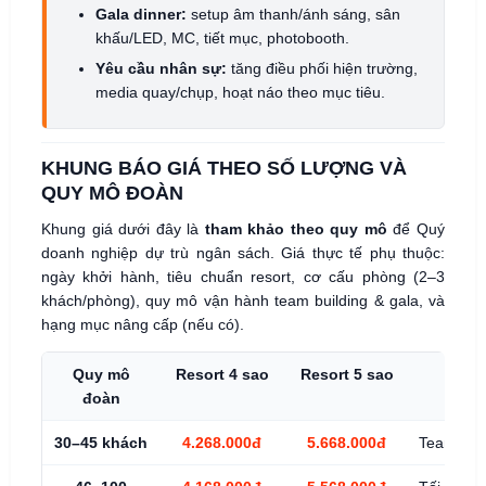
Gala dinner:
setup âm thanh/ánh sáng, sân
khấu/LED, MC, tiết mục, photobooth.
Yêu cầu nhân sự:
tăng điều phối hiện trường,
media quay/chụp, hoạt náo theo mục tiêu.
KHUNG BÁO GIÁ THEO SỐ LƯỢNG VÀ
QUY MÔ ĐOÀN
Khung giá dưới đây là
tham khảo theo quy mô
để Quý
doanh nghiệp dự trù ngân sách. Giá thực tế phụ thuộc:
ngày khởi hành, tiêu chuẩn resort, cơ cấu phòng (2–3
khách/phòng), quy mô vận hành team building & gala, và
hạng mục nâng cấp (nếu có).
Quy mô
Resort 4 sao
Resort 5 sao
đoàn
30–45 khách
4.268.000đ
5.668.000đ
Team buil