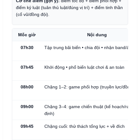
Cơ chế điểm (gợi ý):
điểm tốc độ + điểm phối hợp +
điểm kỷ luật (tuân thủ luật/đúng vị trí) + điểm tinh thần
(cổ vũ/đồng đội).
Mốc giờ
Nội dung
07h30
Tập trung bãi biển • chia đội • nhận band/áo đội
07h45
Khởi động • phổ biến luật chơi & an toàn
08h00
Chặng 1–2: game phối hợp (truyền lực/đồng bộ
09h00
Chặng 3–4: game chiến thuật (kế hoạch/ra quyế
định)
09h45
Chặng cuối: thử thách tổng lực + về đích