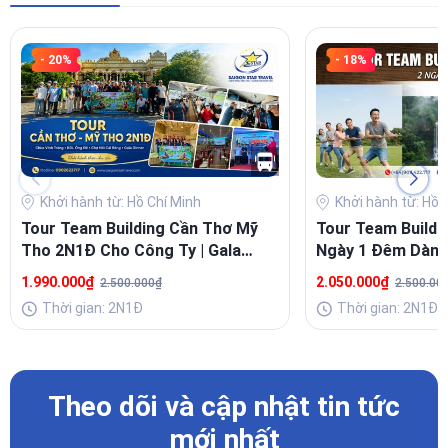
- 20%
- 18%
Khởi hành từ: Hồ Chí Minh
Khởi hành từ: Hồ 
Tour Team Building Cần Thơ Mỹ
Tour Team Buildi
Tho 2N1Đ Cho Công Ty | Gala
Ngày 1 Đêm Dành
Dinner
Nghiệp
1.990.000₫
2.050.000₫
2.500.000₫
2.500.00
Thời gian: 2N1Đ
Thời gian: 2N1Đ
Theo dõi và cập nhật tin tức
mới nhất