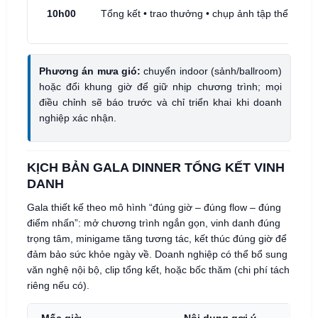
10h00
Tổng kết • trao thưởng • chụp ảnh tập thể
Phương án mưa gió:
chuyển indoor (sảnh/ballroom)
hoặc đổi khung giờ để giữ nhịp chương trình; mọi
điều chỉnh sẽ báo trước và chỉ triển khai khi doanh
nghiệp xác nhận.
KỊCH BẢN GALA DINNER TỔNG KẾT VINH
DANH
Gala thiết kế theo mô hình “đúng giờ – đúng flow – đúng
điểm nhấn”: mở chương trình ngắn gọn, vinh danh đúng
trọng tâm, minigame tăng tương tác, kết thúc đúng giờ để
đảm bảo sức khỏe ngày về. Doanh nghiệp có thể bổ sung
văn nghệ nội bộ, clip tổng kết, hoặc bốc thăm (chi phí tách
riêng nếu có).
Mốc giờ
Nội dung gợi ý