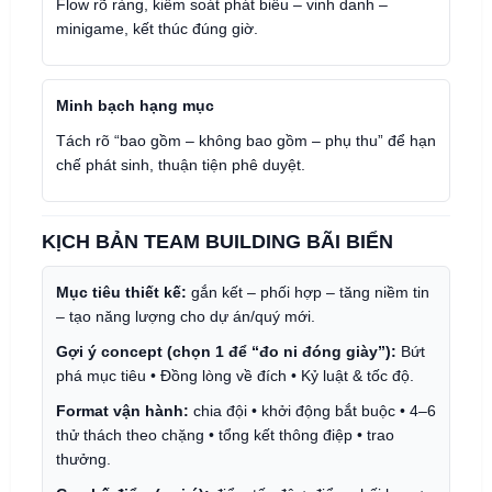
Flow rõ ràng, kiểm soát phát biểu – vinh danh –
minigame, kết thúc đúng giờ.
Minh bạch hạng mục
Tách rõ “bao gồm – không bao gồm – phụ thu” để hạn
chế phát sinh, thuận tiện phê duyệt.
KỊCH BẢN TEAM BUILDING BÃI BIỂN
Mục tiêu thiết kế:
gắn kết – phối hợp – tăng niềm tin
– tạo năng lượng cho dự án/quý mới.
Gợi ý concept (chọn 1 để “đo ni đóng giày”):
Bứt
phá mục tiêu • Đồng lòng về đích • Kỷ luật & tốc độ.
Format vận hành:
chia đội • khởi động bắt buộc • 4–6
thử thách theo chặng • tổng kết thông điệp • trao
thưởng.