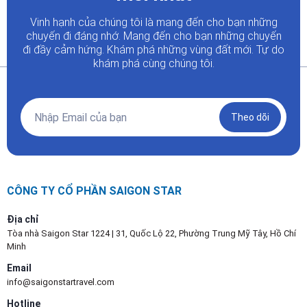
Vinh hạnh của chúng tôi là mang đến cho bạn những
chuyến đi đáng nhớ. Mang đến cho bạn những chuyến
đi đầy
cảm hứng. Khám phá những vùng đất mới. Tự do
khám phá cùng chúng tôi.
Theo dõi
CÔNG TY CỔ PHẦN SAIGON STAR
Địa chỉ
Tòa nhà Saigon Star 1224 | 31, Quốc Lộ 22, Phường Trung Mỹ Tây, Hồ Chí
Minh
Email
info@saigonstartravel.com
Hotline