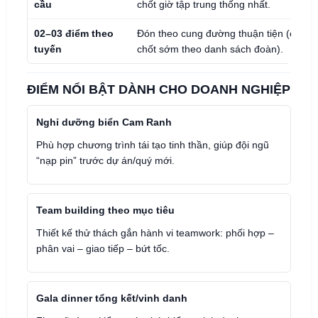
cầu
chốt giờ tập trung thống nhất.
02–03 điểm theo
Đón theo cung đường thuận tiện (cần
tuyến
chốt sớm theo danh sách đoàn).
ĐIỂM NỔI BẬT DÀNH CHO DOANH NGHIỆP
Nghỉ dưỡng biển Cam Ranh
Phù hợp chương trình tái tạo tinh thần, giúp đội ngũ
“nạp pin” trước dự án/quý mới.
Team building theo mục tiêu
Thiết kế thử thách gắn hành vi teamwork: phối hợp –
phân vai – giao tiếp – bứt tốc.
Gala dinner tổng kết/vinh danh