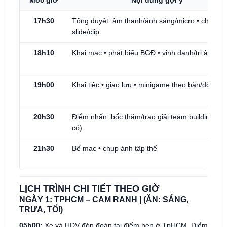
17h30
Tổng duyệt: âm thanh/ánh sáng/micro • chạy
slide/clip
18h10
Khai mạc • phát biểu BGĐ • vinh danh/tri ân
19h00
Khai tiệc • giao lưu • minigame theo bàn/đội
20h30
Điểm nhấn: bốc thăm/trao giải team building (n
có)
21h30
Bế mạc • chụp ảnh tập thể
LỊCH TRÌNH CHI TIẾT THEO GIỜ
NGÀY 1: TPHCM – CAM RANH | (ĂN: SÁNG,
TRƯA, TỐI)
05h00:
Xe và HDV đón đoàn tại điểm hẹn ở TpHCM. Điểm