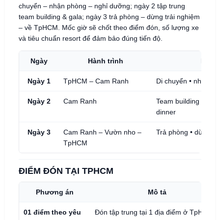
chuyển – nhận phòng – nghỉ dưỡng; ngày 2 tập trung
team building & gala; ngày 3 trả phòng – dừng trải nghiệm
– về TpHCM. Mốc giờ sẽ chốt theo điểm đón, số lượng xe
và tiêu chuẩn resort để đảm bảo đúng tiến độ.
Ngày
Hành trình
Hoạt 
Ngày 1
TpHCM – Cam Ranh
Di chuyển • nhận ph
Ngày 2
Cam Ranh
Team building bãi bi
dinner
Ngày 3
Cam Ranh – Vườn nho –
Trả phòng • dừng t
TpHCM
ĐIỂM ĐÓN TẠI TPHCM
Phương án
Mô tả
01 điểm theo yêu
Đón tập trung tại 1 địa điểm ở TpHCM,