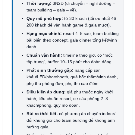
Thời lượng:
3N2Đ (di chuyển – nghỉ dưỡng –
team building – gala – về).
Quy mô phù hợp:
từ 30 khách (tối ưu nhất 46–
200 khách để vận hành game & gala mượt).
Hạng mục chính:
resort 4–5 sao, team building
bãi biển theo concept, gala dinner tổng kết/vinh
danh.
Chuẩn vận hành:
timeline theo giờ, có “mốc
tập trung”, buffer 10–15 phút cho đoàn đông.
Phát sinh thường gặp:
nâng cấp sân
khấu/LED/photobooth, quà bốc thăm/vinh danh,
phụ thu phòng đơn, phụ thu cao điểm.
Điều kiện áp dụng:
giá phụ thuộc ngày khởi
hành, tiêu chuẩn resort, cơ cấu phòng 2–3
khách/phòng, quy mô đoàn.
Rủi ro thời tiết:
có phương án chuyển indoor/
đổi khung giờ cho team building để không ảnh
hưởng gala.