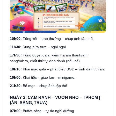
10h00:
Tổng kết – trao thưởng – chụp ảnh tập thể.
11h30:
Dùng bữa trưa – nghỉ ngơi.
17h30:
Tổng duyệt gala: kiểm tra âm thanh/ánh
sáng/micro, chốt thứ tự vinh danh (nếu có).
18h10:
Khai mạc gala – phát biểu BGĐ – vinh danh/tri ân.
19h00:
Khai tiệc – giao lưu – minigame.
21h30:
Bế mạc – chụp ảnh tập thể.
NGÀY 3: CAM RANH – VƯỜN NHO – TPHCM |
(ĂN: SÁNG, TRƯA)
07h00:
Buffet sáng – tự do nghỉ dưỡng.