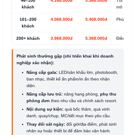
46–100
4.168.000đ
5.568.000đ
Tối ưu vậ
khách
mô
101–200
4.068.000đ
5.468.000đ
Phù hợp t
khách
200+ khách
3.968.000đ
5.368.000đ
Điều phối
Phát sinh thường gặp (chỉ triển khai khi doanh
nghiệp xác nhận):
Nâng cấp gala:
LED/sân khấu lớn, photobooth,
ban nhạc, thiết kế ấn phẩm/in ấn theo nhận
diện.
Nâng cấp lưu trú:
nâng hạng phòng,
phụ thu
phòng đơn
theo nhu cầu và chính sách resort.
Nội dung sự kiện:
quà bốc thăm, quà vinh
danh, quay/chụp, MC/tiết mục theo yêu cầu.
Thay đổi sát ngày:
đổi giờ/địa điểm, phát sinh
nhân sự hoặc thiết bị để đảm bảo vận hành.