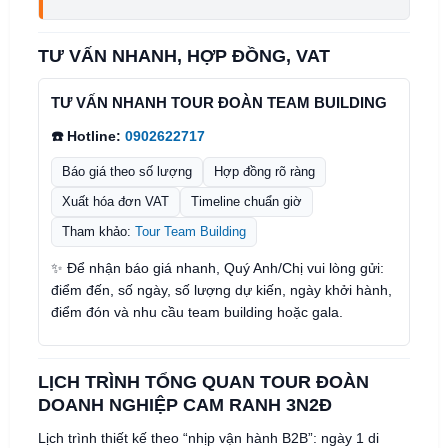
TƯ VẤN NHANH, HỢP ĐỒNG, VAT
TƯ VẤN NHANH TOUR ĐOÀN TEAM BUILDING
☎️ Hotline:
0902622717
Báo giá theo số lượng
Hợp đồng rõ ràng
Xuất hóa đơn VAT
Timeline chuẩn giờ
Tham khảo:
Tour Team Building
✨ Để nhận báo giá nhanh, Quý Anh/Chị vui lòng gửi:
điểm đến, số ngày, số lượng dự kiến, ngày khởi hành,
điểm đón và nhu cầu team building hoặc gala.
LỊCH TRÌNH TỔNG QUAN TOUR ĐOÀN
DOANH NGHIỆP CAM RANH 3N2Đ
Lịch trình thiết kế theo “nhịp vận hành B2B”: ngày 1 di