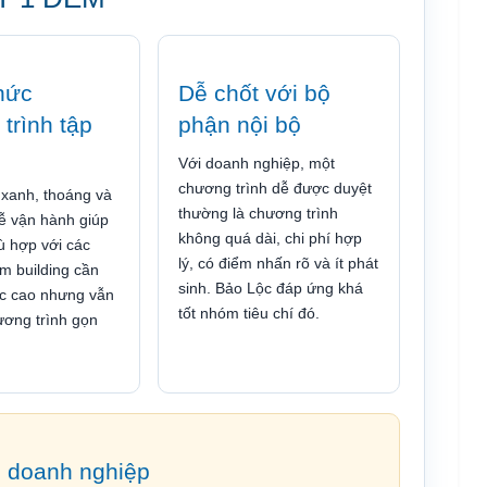
hức
Dễ chốt với bộ
trình tập
phận nội bộ
Với doanh nghiệp, một
chương trình dễ được duyệt
 xanh, thoáng và
thường là chương trình
ễ vận hành giúp
không quá dài, chi phí hợp
ù hợp với các
lý, có điểm nhấn rõ và ít phát
m building cần
sinh. Bảo Lộc đáp ứng khá
ác cao nhưng vẫn
tốt nhóm tiêu chí đó.
ương trình gọn
n doanh nghiệp