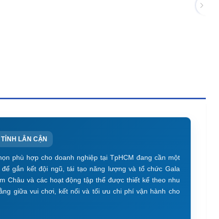
TỈNH LÂN CẬN
chọn phù hợp cho doanh nghiệp tại TpHCM đang cần một
ể gắn kết đội ngũ, tái tạo năng lượng và tổ chức Gala
âm Châu và các hoạt động tập thể được thiết kế theo nhu
ng giữa vui chơi, kết nối và tối ưu chi phí vận hành cho