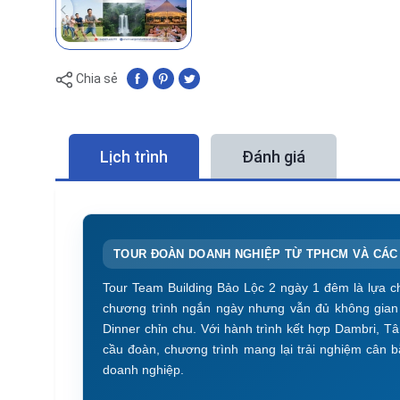
Chia sẻ
Lịch trình
Đánh giá
TOUR ĐOÀN DOANH NGHIỆP TỪ TPHCM VÀ CÁC 
Tour Team Building Bảo Lộc 2 ngày 1 đêm là lựa 
chương trình ngắn ngày nhưng vẫn đủ không gian đ
Dinner chỉn chu. Với hành trình kết hợp Dambri, T
cầu đoàn, chương trình mang lại trải nghiệm cân bằ
doanh nghiệp.