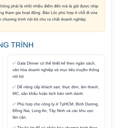
không phải là nhồi nhiều điểm đến mà là giữ được nhịp
ợng tham gia hoạt động. Bảo Lộc phù hợp ở chỗ đi vừa
m chương trình nội bộ cho ra chất doanh nghiệp.
NG TRÌNH
✅ Gala Dinner có thể thiết kế theo ngân sách,
văn hóa doanh nghiệp và mục tiêu truyền thông
nội bộ.
✅ Dễ nâng cấp khách sạn, thực đơn, âm thanh,
MC, sân khấu hoặc kịch bản vinh danh.
✅ Phù hợp cho công ty ở TpHCM, Bình Dương,
Đồng Nai, Long An, Tây Ninh và các khu vực
lân cận.
✅ Thuận lợi để cá nhân hóa chương trình theo