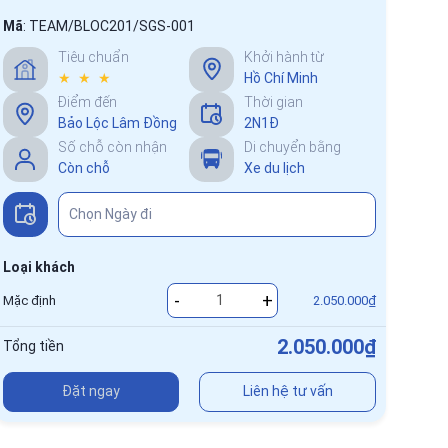
Mã
:
TEAM/BLOC201/SGS-001
Tiêu chuẩn
Khởi hành từ
★ ★ ★
Hồ Chí Minh
Điểm đến
Thời gian
Bảo Lộc Lâm Đồng
2N1Đ
Số chỗ còn nhận
Di chuyển bằng
Còn chỗ
Xe du lịch
Loại khách
-
+
Mặc định
2.050.000₫
2.050.000₫
Tổng tiền
Đặt ngay
Liên hệ tư vấn