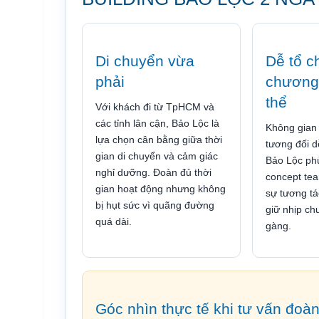
Di chuyển vừa
Dễ tổ c
phải
chương 
thể
Với khách đi từ TpHCM và
các tỉnh lân cận, Bảo Lộc là
Không gian
lựa chọn cân bằng giữa thời
tương đối d
gian di chuyển và cảm giác
Bảo Lộc ph
nghỉ dưỡng. Đoàn đủ thời
concept tea
gian hoạt động nhưng không
sự tương t
bị hụt sức vì quãng đường
giữ nhịp ch
quá dài.
gàng.
Góc nhìn thực tế khi tư vấn đoà