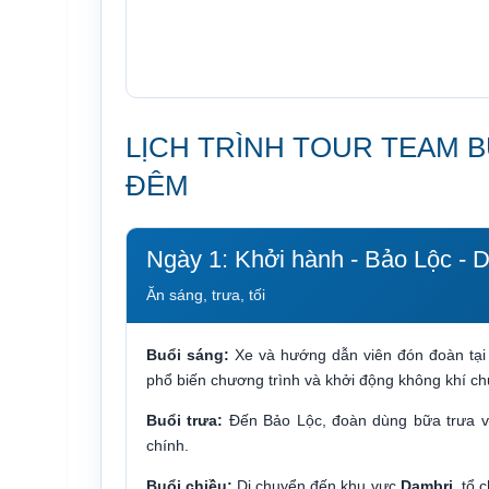
LỊCH TRÌNH TOUR TEAM B
ĐÊM
Ngày 1: Khởi hành - Bảo Lộc - D
Ăn sáng, trưa, tối
Buổi sáng:
Xe và hướng dẫn viên đón đoàn tại
phổ biến chương trình và khởi động không khí chu
Buổi trưa:
Đến Bảo Lộc, đoàn dùng bữa trưa và
chính.
Buổi chiều:
Di chuyển đến khu vực
Dambri,
tổ c