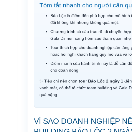
Tóm tắt nhanh cho người cần qu
Bảo Lộc là điểm đến phù hợp cho mô hình 
đổi không khí nhưng không quá mệt.
Chương trình có cấu trúc rõ: di chuyển hợp 
Gala Dinner, sáng hôm sau tham quan nhẹ 
Tour thích hợp cho doanh nghiệp cần tăng g
hoặc hội nghị khách hàng quy mô vừa và lớ
Điểm mạnh của hành trình này là dễ cân đối
cho đoàn đông.
✨ Tiêu chí nên chọn
tour Bảo Lộc 2 ngày 1 đê
xanh mát, có thể tổ chức team building và Gala D
quá nặng.
VÌ SAO DOANH NGHIỆP N
BUILDING BẢO LỘC 2 NGÀ