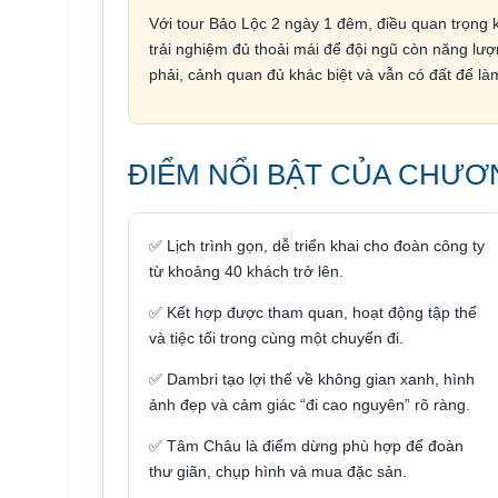
Với tour Bảo Lộc 2 ngày 1 đêm, điều quan trọng 
trải nghiệm đủ thoải mái để đội ngũ còn năng lư
phải, cảnh quan đủ khác biệt và vẫn có đất để là
ĐIỂM NỔI BẬT CỦA CHƯƠ
✅ Lịch trình gọn, dễ triển khai cho đoàn công ty
từ khoảng 40 khách trở lên.
✅ Kết hợp được tham quan, hoạt động tập thể
và tiệc tối trong cùng một chuyến đi.
✅ Dambri tạo lợi thế về không gian xanh, hình
ảnh đẹp và cảm giác “đi cao nguyên” rõ ràng.
✅ Tâm Châu là điểm dừng phù hợp để đoàn
thư giãn, chụp hình và mua đặc sản.