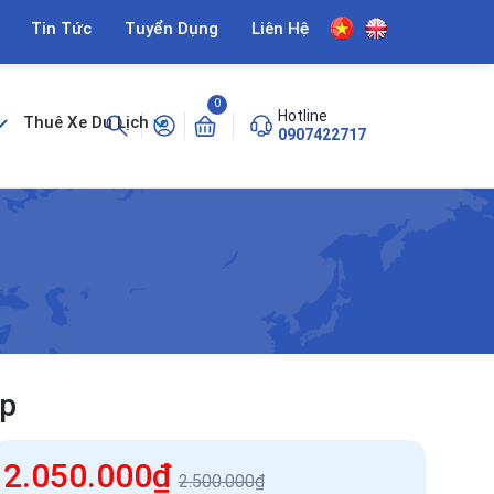
Tin Tức
Tuyển Dụng
Liên Hệ
0
Hotline
Thuê Xe Du Lịch
0907422717
ệp
2.050.000₫
2.500.000₫