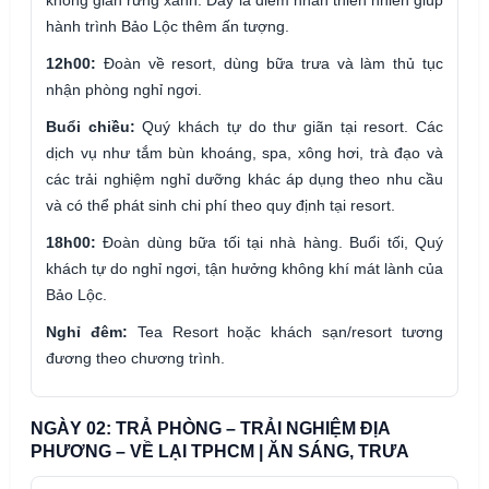
không gian rừng xanh. Đây là điểm nhấn thiên nhiên giúp
hành trình Bảo Lộc thêm ấn tượng.
12h00:
Đoàn về resort, dùng bữa trưa và làm thủ tục
nhận phòng nghỉ ngơi.
Buổi chiều:
Quý khách tự do thư giãn tại resort. Các
dịch vụ như tắm bùn khoáng, spa, xông hơi, trà đạo và
các trải nghiệm nghỉ dưỡng khác áp dụng theo nhu cầu
và có thể phát sinh chi phí theo quy định tại resort.
18h00:
Đoàn dùng bữa tối tại nhà hàng. Buổi tối, Quý
khách tự do nghỉ ngơi, tận hưởng không khí mát lành của
Bảo Lộc.
Nghỉ đêm:
Tea Resort hoặc khách sạn/resort tương
đương theo chương trình.
NGÀY 02: TRẢ PHÒNG – TRẢI NGHIỆM ĐỊA
PHƯƠNG – VỀ LẠI TPHCM | ĂN SÁNG, TRƯA