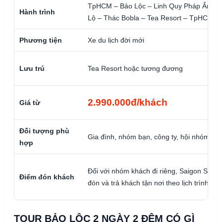
TpHCM – Bảo Lộc – Linh Quy Pháp Ấn – Đ
Hành trình
Lộ – Thác Bobla – Tea Resort – TpHCM
Phương tiện
Xe du lịch đời mới
Lưu trú
Tea Resort hoặc tương đương
2.990.000đ/khách
Giá từ
Đối tượng phù
Gia đình, nhóm bạn, công ty, hội nhóm, đo
hợp
Đối với nhóm khách đi riêng, Saigon Star T
Điểm đón khách
đón và trả khách tận nơi theo lịch trình đã
TOUR BẢO LỘC 2 NGÀY 2 ĐÊM CÓ GÌ