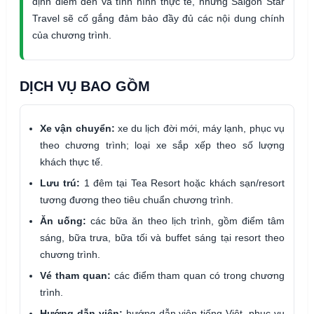
định điểm đến và tình hình thực tế, nhưng Saigon Star
Travel sẽ cố gắng đảm bảo đầy đủ các nội dung chính
của chương trình.
DỊCH VỤ BAO GỒM
Xe vận chuyển:
xe du lịch đời mới, máy lạnh, phục vụ
theo chương trình; loại xe sắp xếp theo số lượng
khách thực tế.
Lưu trú:
1 đêm tại Tea Resort hoặc khách sạn/resort
tương đương theo tiêu chuẩn chương trình.
Ăn uống:
các bữa ăn theo lịch trình, gồm điểm tâm
sáng, bữa trưa, bữa tối và buffet sáng tại resort theo
chương trình.
Vé tham quan:
các điểm tham quan có trong chương
trình.
Hướng dẫn viên:
hướng dẫn viên tiếng Việt, phục vụ