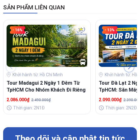
SẢN PHẨM LIÊN QUAN
- 16%
- 13%
Khởi hành từ: Hồ Chí Minh
Khởi hành từ: Hồ 
Tour Madagui 2 Ngày 1 Đêm Từ
Tour Đà Lạt 2 Ng
TpHCM Cho Nhóm Khách Đi Riêng
TpHCM: Săn Mây 
Rau, Cồng Chiêng
2.086.000₫
2.090.000₫
2.490.000₫
2.390.00
Thời gian: 2N1Đ
Thời gian: 2N2Đ
Theo dõi và cập nhật tin tức