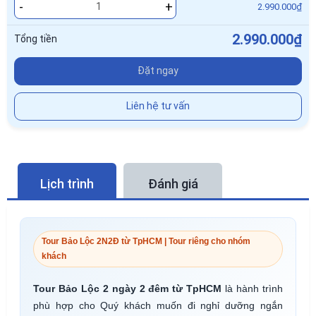
-
+
2.990.000₫
2.990.000₫
Tổng tiền
Đặt ngay
Liên hệ tư vấn
Lịch trình
Đánh giá
Tour Bảo Lộc 2N2Đ từ TpHCM | Tour riêng cho nhóm
khách
Tour Bảo Lộc 2 ngày 2 đêm từ TpHCM
là hành trình
phù hợp cho Quý khách muốn đi nghỉ dưỡng ngắn