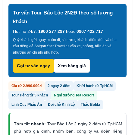
Tư vấn Tour Bảo Lộc 2N2Đ theo số lượng
khách
Hotline 24/7:
1900 277 297
hoặc
0907 422 717
Quý khách gửi ngày muốn đi, số lượng khách, điểm đón và nhu
cầu riêng để Saigon Star Travel tư vấn xe, phòng, bữa ăn và
phương án chi phí phù hợp.
Gọi tư vấn ngay
Xem bảng giá
Giá từ 2.990.000đ
2 ngày 2 đêm
Khởi hành từ TpHCM
Tour riêng từ 5 khách
Nghỉ dưỡng Tea Resort
Linh Quy Pháp Ấn
Đồi chè Kinh Lộ
Thác Bobla
Tóm tắt nhanh:
Tour Bảo Lộc 2 ngày 2 đêm từ TpHCM
phù hợp gia đình, nhóm bạn, công ty và đoàn riêng