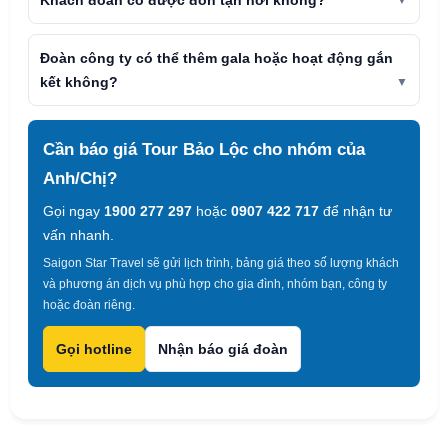
Khách đoàn có được đón tận nơi không?
Đoàn công ty có thể thêm gala hoặc hoạt động gắn
kết không?
Cần báo giá Tour Bảo Lộc cho nhóm của
Anh/Chị?
Gọi ngay
1900 277 297
hoặc
0907 422 717
để nhận tư
vấn nhanh.
Saigon Star Travel sẽ gửi lịch trình, bảng giá theo số lượng khách
và phương án dịch vụ phù hợp cho gia đình, nhóm bạn, công ty
hoặc đoàn riêng.
Gọi hotline
Nhận báo giá đoàn