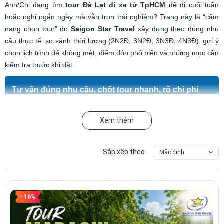
Anh/Chị đang tìm
tour Đà Lạt đi xe từ TpHCM
để đi cuối tuần
hoặc nghỉ ngắn ngày mà vẫn trọn trải nghiệm? Trang này là “cẩm
nang chọn tour” do
Saigon Star Travel
xây dựng theo đúng nhu
cầu thực tế: so sánh thời lượng (2N2Đ, 3N2Đ, 3N3Đ, 4N3Đ), gợi ý
chọn lịch trình để không mệt, điểm đón phổ biến và những mục cần
kiểm tra trước khi đặt.
Tư vấn đúng nhu cầu, chốt tour nhanh, rõ chi phí
Hotline 24/7:
1900 277 297
hoặc
0907 422 717
Anh/Chị cần tour riêng theo đoàn, lịch linh hoạt hoặc nâng tiêu chuẩn
Xem thêm
khách sạn, vui lòng gọi để nhận phương án phù hợp.
Sắp xếp theo
Gọi hotline
Gọi tư vấn nhanh
Mặc định
Khởi hành từ TpHCM
Đi đêm, tiết kiệm thời gian
- 16%
Tour ghép đoàn trọn gói
Phù hợp cuối tuần
Tư vấn theo nhóm khách