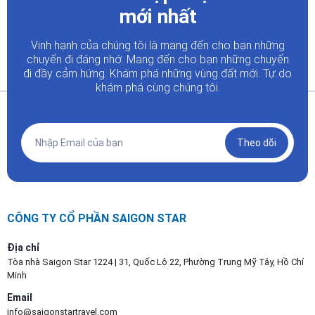
mới nhất
Saigon Star Travel tư vấn theo số ngày nghỉ, nhóm khách, ngân sách và
tiêu chuẩn dịch vụ.
Vinh hạnh của chúng tôi là mang đến cho bạn những
Gọi chốt lịch
Gọi nhận tư vấn
chuyến đi đáng nhớ. Mang đến cho bạn những chuyến
đi đầy
cảm hứng. Khám phá những vùng đất mới. Tự do
khám phá cùng chúng tôi.
Theo dõi
CÔNG TY CỔ PHẦN SAIGON STAR
Địa chỉ
Tòa nhà Saigon Star 1224 | 31, Quốc Lộ 22, Phường Trung Mỹ Tây, Hồ Chí
Minh
Email
info@saigonstartravel.com