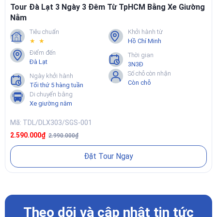
CÂU HỎI THƯỜNG GẶP
Tour Đà Lạt 3 Ngày 3 Đêm Từ TpHCM Bằng Xe Giường
Nằm
Tour Đà Lạt đi xe từ TpHCM mất bao lâu?
Tiêu chuẩn
Khởi hành từ
★ ★
Hồ Chí Minh
Điểm đến
Thời gian
Nên chọn 2N2Đ hay 3N2Đ nếu đi lần đầu?
Đà Lạt
3N3Đ
Số chỗ còn nhận
Ngày khởi hành
Điểm đón ở TpHCM có gần nơi ở của tôi không?
Còn chỗ
Tối thứ 5 hàng tuần
Di chuyển bằng
Xe giường nằm
Tour có phù hợp cho gia đình có trẻ nhỏ không?
Mã: TDL/DLX303/SGS-001
2.590.000₫
2.990.000₫
Tôi dễ say xe thì nên chuẩn bị gì?
Đặt Tour Ngay
Chính sách hoãn hủy và đổi ngày như thế nào?
Anh/Chị muốn được tư vấn tour phù hợp nhất?
Theo dõi và cập nhật tin tức
Gọi ngay:
1900 277 297
hoặc
0907 422 717