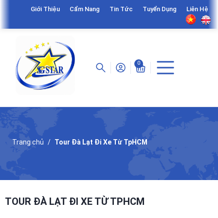
Giới Thiệu
Cẩm Nang
Tin Tức
Tuyển Dụng
Liên Hệ
0
Trang chủ
Tour Đà Lạt Đi Xe Từ TpHCM
TOUR ĐÀ LẠT ĐI XE TỪ TPHCM