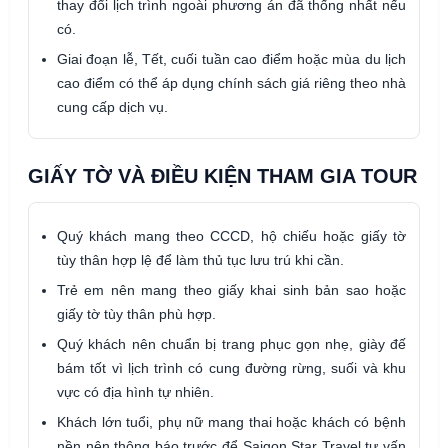
thay đổi lịch trình ngoài phương án đã thống nhất nếu
có.
Giai đoạn lễ, Tết, cuối tuần cao điểm hoặc mùa du lịch
cao điểm có thể áp dụng chính sách giá riêng theo nhà
cung cấp dịch vụ.
GIẤY TỜ VÀ ĐIỀU KIỆN THAM GIA TOUR
Quý khách mang theo CCCD, hộ chiếu hoặc giấy tờ
tùy thân hợp lệ để làm thủ tục lưu trú khi cần.
Trẻ em nên mang theo giấy khai sinh bản sao hoặc
giấy tờ tùy thân phù hợp.
Quý khách nên chuẩn bị trang phục gọn nhẹ, giày đế
bám tốt vì lịch trình có cung đường rừng, suối và khu
vực có địa hình tự nhiên.
Khách lớn tuổi, phụ nữ mang thai hoặc khách có bệnh
nền nên thông báo trước để Saigon Star Travel tư vấn