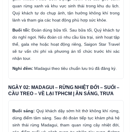
quan rừng xanh và khu vực sinh thái trong khu du lịch.
Quý khách tự do chụp ảnh, tận hưởng không khí trong
lành và tham gia các hoạt động phù hợp sức khỏe.
Buổi tối:
Đoàn dùng bữa tối. Sau bữa tối, Quý khách tự
do nghỉ ngơi. Nếu đoàn có nhu cầu lửa trại, sinh hoạt tập
thể, gala nhẹ hoặc hoạt động riêng, Saigon Star Travel
sẽ tư vấn chi phí và phương án tổ chức trước khi xác
nhận tour.
Nghỉ đêm:
Madagui theo tiêu chuẩn lưu trú đã đăng ký.
NGÀY 02: MADAGUI – RỪNG NHIỆT ĐỚI – SUỐI –
CẦU TREO – VỀ LẠI TPHCM | ĂN SÁNG, TRƯA
Buổi sáng:
Quý khách dậy sớm hít thở không khí rừng,
dùng điểm tâm sáng. Sau đó đoàn tiếp tục khám phá hệ
sinh thái rừng Madagui, tham quan rừng cây nhiệt đới,
các điểm suối và cảnh quan tự nhiên tùy cung đường