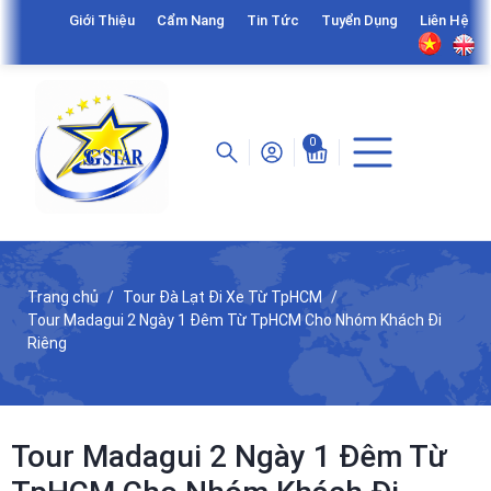
Giới Thiệu
Cẩm Nang
Tin Tức
Tuyển Dụng
Liên Hệ
0
Trang chủ
Tour Đà Lạt Đi Xe Từ TpHCM
Tour Madagui 2 Ngày 1 Đêm Từ TpHCM Cho Nhóm Khách Đi
Riêng
Tour Madagui 2 Ngày 1 Đêm Từ