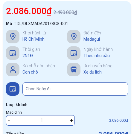
2.086.000₫
2.490.000₫
Mã
:
TDL/DLXMADA201/SGS-001
Khởi hành từ
Điểm đến
Hồ Chí Minh
Madagui
Thời gian
Ngày khởi hành
2N1Đ
Theo nhu cầu
Số chỗ còn nhận
Di chuyển bằng
Còn chỗ
Xe du lịch
Loại khách
Mặc định
-
+
2.086.000₫