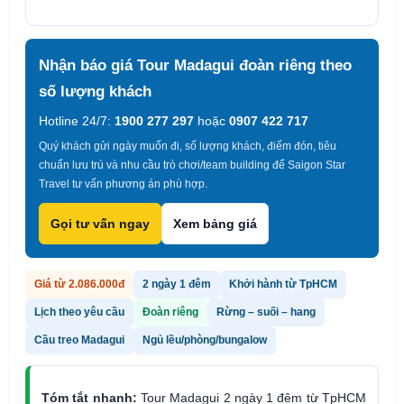
Nhận báo giá Tour Madagui đoàn riêng theo
số lượng khách
Hotline 24/7:
1900 277 297
hoặc
0907 422 717
Quý khách gửi ngày muốn đi, số lượng khách, điểm đón, tiêu
chuẩn lưu trú và nhu cầu trò chơi/team building để Saigon Star
Travel tư vấn phương án phù hợp.
Gọi tư vấn ngay
Xem bảng giá
Giá từ 2.086.000đ
2 ngày 1 đêm
Khởi hành từ TpHCM
Lịch theo yêu cầu
Đoàn riêng
Rừng – suối – hang
Cầu treo Madagui
Ngủ lều/phòng/bungalow
Tóm tắt nhanh:
Tour Madagui 2 ngày 1 đêm từ TpHCM