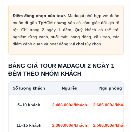
Điểm đáng chọn của tour:
Madagui phù hợp với đoàn
muốn đi gần TpHCM nhưng vẫn có cảm giác đổi gió rõ
rệt. Chỉ trong 2 ngày 1 đêm, Quý khách có thể trải
nghiệm rừng xanh, suối mát, hang động, cầu treo, các
điểm cảnh quan và hoạt động vui chơi tùy chọn.
BẢNG GIÁ TOUR MADAGUI 2 NGÀY 1
ĐÊM THEO NHÓM KHÁCH
Số lượng khách
Ngủ lều
Ngủ phòng
5–10 khách
2.486.000đ/khách
2.686.000đ/khách
11–15 khách
2.386.000đ/khách
2.586.000đ/khách