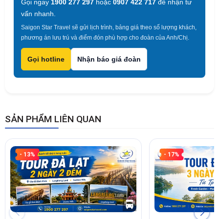
Gọi ngay
1900 277 297
hoặc
0907 422 717
để nhận tư
vấn nhanh.
Saigon Star Travel sẽ gửi lịch trình, bảng giá theo số lượng khách,
phương án lưu trú và điểm đón phù hợp cho đoàn của Anh/Chị.
Gọi hotline
Nhận báo giá đoàn
SẢN PHẨM LIÊN QUAN
- 13%
- 17%