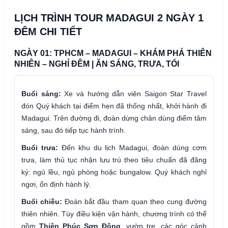
LỊCH TRÌNH TOUR MADAGUI 2 NGÀY 1
ĐÊM CHI TIẾT
NGÀY 01: TPHCM – MADAGUI – KHÁM PHÁ THIÊN
NHIÊN – NGHỈ ĐÊM | ĂN SÁNG, TRƯA, TỐI
Buổi sáng:
Xe và hướng dẫn viên Saigon Star Travel
đón Quý khách tại điểm hẹn đã thống nhất, khởi hành đi
Madagui. Trên đường đi, đoàn dừng chân dùng điểm tâm
sáng, sau đó tiếp tục hành trình.
Buổi trưa:
Đến khu du lịch Madagui, đoàn dùng cơm
trưa, làm thủ tục nhận lưu trú theo tiêu chuẩn đã đăng
ký: ngủ lều, ngủ phòng hoặc bungalow. Quý khách nghỉ
ngơi, ổn định hành lý.
Buổi chiều:
Đoàn bắt đầu tham quan theo cung đường
thiên nhiên. Tùy điều kiện vận hành, chương trình có thể
gồm
Thiên Phúc Sơn Động
, vườn tre, các góc cảnh